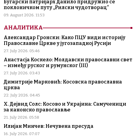
Бугарски патријарх Данило придружио се
поклоничком путу „Рилски чудотворац“
09. August 2026. 11:53
АНАЛИТИКА
Александар Гронски: Како ПЦУ види историју
Православне Цркве у југозападној Русији
27. July 2026. 05:46
Анастасја Коскело: Молдавски православни свет
– између руског и румунског (III)
27. July 2026. 03:43
Димитрије Марковић: Косовска православна
црква
22. July 2026. 04:45
Х. Дејвид Солс: Косово и Украјина: Самученици
за канонско православље
21. July 2026. 05:58
Илијан Минчев: Нечувена пресуда
16. July 2026. 07:07