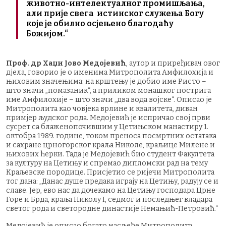
животно-интелектуалног промишљања,
али прије свега истинског служења Богу
које је обилно осјењено благодаћу
Божијом.“
Проф. др Хаџи Јово Медојевић
, аутор и приређивач овог
дјела, говорио је о именима Митрополита Амфилохија и
њиховим значењима: на крштењу је добио име Ристо –
што значи „помазаник“, а приликом монашког пострига
име Амфилохије – што значи „два вода војске“. Описао је
Митрополита као човјека врлине и квалитета, диван
примјер људског рода. Медојевић је испричао свој први
сусрет са блаженопочившим у Цетињском манастиру 1.
октобра 1989. године, током преноса посмртних остатака
и сахране црногорског краља Николе, краљице Милене и
њихових ћерки. Тада је Медојевић био студент Факултета
за културу на Цетињу и спремао дипломски рад на тему
Краљевске породице. Присјетио се ријечи Митрополита
тог дана: „Данас душе предака играју на Цетињу, радују се и
славе. Јер, ево нас да дочекамо на Цетињу господара Црне
Горе и Брда, краља Николу I, седмог и последњег владара
светог рода и светородне династије Немањић-Петровић.“
Медојевић је описао богато насљеђе Митрополита