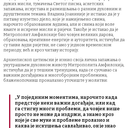
дужих мисли, тумачења Светог писма, аскетских
запажања, искустава и размишљања о разним духовним и
друштвеним темама. Владика Јоаникије је истакао да је у
питању изузетно дјело, које је намијењено свима,
нарочито образованим људима, али и свима који воле
књиге и искрене мисли и ријечи. Такође је истакао да је
Митрополит Амфилохије био човјек великих дарова,
образовања, креативне енергије и ауторитета, истичући да
су такви људи ријетки, не само у једном временском
периоду, већ и кроз читаву историју.
Архиепископ цетињски је изнио своја лична запажања о
унутрашњем духовном животу Митрополита Амфилохија,
истичући да је у тешким тренуцима, када се суочавао са
важним догађајима и многобројним проблемима,
блаженопочивш проналазио уточиште у молитви:
„У појединим моментима, нарочито када
предстоје неки важни догађаји, или кад
га стигну многи проблеми, да човјек више
просто не може да издржи, а знамо кроз
које је све муке и проблеме пролазио и
каква је искушења савлађивао, он је знао