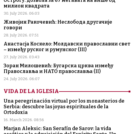
Острогу: дозвола за 67 мегавата на више од
милион квадрата
30. July 2026. 06:03
Живојин Ракочевић: Неслобода другачије
говори
28. July 2026. 07:51
Анастасја Коскело: Молдавски православни свет
– између руског и румунског (III)
27. July 2026. 03:43
Зоран Милошевић: Бугарска црква између
Православља и НАТО православља (II)
24. July 2026. 06:07
VIDA DE LA IGLESIA
Una peregrinación virtual por los monasterios de
Serbia: descubre las joyas espirituales de la
Ortodoxia
16. March 2026. 08:56
Marjan Aleksic: San Serafín de Sarov: la vida