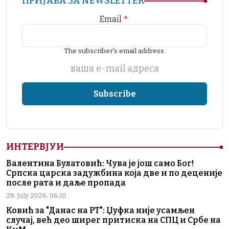
ПРИЈАВА ЗА NEWSLETTER
Email
The subscriber's email address.
ваша е-mail адреса
ИНТЕРВЈУИ
Валентина Булатовић: Чува је још само Бог!
Српска царска задужбина која две и по деценије
после рата и даље пропада
28. July 2026. 06:10
Ковић за "Данас на РТ": Џуфка није усамљен
случај, већ део ширег притиска на СПЦ и Србе на