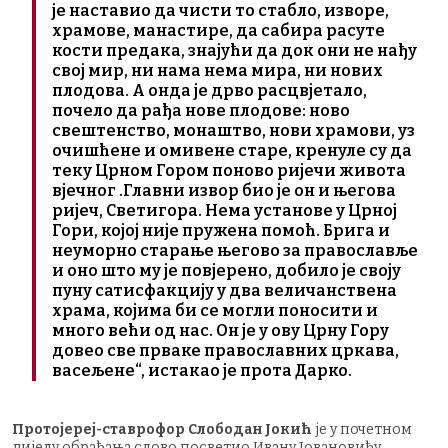
је наставио да чисти то стабло, изворе,
храмове, манастире, да сабира расуте
кости предака, знајући да док они не нађу
свој мир, ни нама нема мира, ни нових
плодова. А онда је дрво расцвјетало,
почело да рађа нове плодове: ново
свештенство, монаштво, нови храмови, уз
очишћене и омивене старе, кренуле су да
теку Црном Гором поново ријечи живота
вјечног .Главни извор био је он и његова
ријеч, Светигора. Нема установе у Црној
Гори, којој није пружена помоћ. Брига и
неуморно старање његово за православље
и оно што му је повјерено, добило је своју
пуну сатисфакцију у два величанствена
храма, којима би се могли поносити и
много већи од нас. Он је у ову Црну Гору
довео све прваке православних цркава,
васељене“, истакао је прота Дарко.
Протојереј-ставрофор Слободан Јокић
је у почетном
дијелу обраћања слово посветио Ивану Јовановићу,