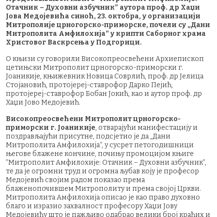
Отачник – Духовни азбучник” аутора проф. др Хаџи
Јова Медојевића синоћ, 23. октобра, у организацији
Митрополије црногорско-приморске, почели су „Дани
Митрополита Амфилохија“ у крипти Саборног храма
Христовог Васкрсења у Подгорици.
О књизи су говорили Високопреосвећени Архиепископ
цетињски Митрополит црногорско-приморски г.
Јоаникије, књижевник Новица Соврлић, проф. др Јелица
Стојановић, протојереј-ставрофор Дарко Пејић,
протојереј-ставрофор Бобан Јокић, као и аутор проф. др
Хаџи Јово Медојевић.
Високопреосвећени Митрополит црногорско-
приморски г. Јоаникије
, отварајући манифестацију и
поздрављајући присутне, подсјетио је да „Дани
Митрополита Амфилохија“, у сусрет петогодишници
његове блажене кончине, почињу промоцијом књиге
”Митрополит Амфилохије: Отачник – Духовни азбучник”,
те да је огромни труд и огромна љубав коју је професор
Медојевић својим радом показао према
блаженопочившем Митрополиту и према својој Цркви.
Митрополита Амфилохија описао је као право духовно
благо и изразио захвалност професору Хаџи Јову
Медојевићу што је пажљиво одабрао велики број краћих и