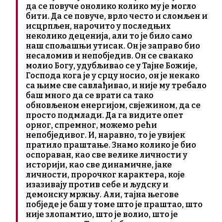
да се повуче онолико колико му је могло
бити. Да се повуче, врло често и сломљен и
исцрпљен, нарочито у последњих
неколико деценија, али то је било само
наш спољашњи утисак. Он је заправо био
несаломив и непобједив. Он се свакако
молио Богу, удубљивао се у Тајне Божије,
Господа кога је у срцу носио, он је некако
са њиме све савлађивао, и није му требало
баш много да се врати са тако
обновљеном енергијом, свјежином, да се
просто подмлади. Да га видите опет
орног, спремног, можемо рећи
непобједивог. И, наравно, то је увијек
пратило праштање. Знамо колико је био
оспораван, као све велике личности у
историји, као све динамичне, јаке
личности, пророчког карактера, које
изазивају против себе и људску и
демонску мржњу. Али, тајна његове
побједе је баш у томе што је праштао, што
није злопамтио, што је волио, што је