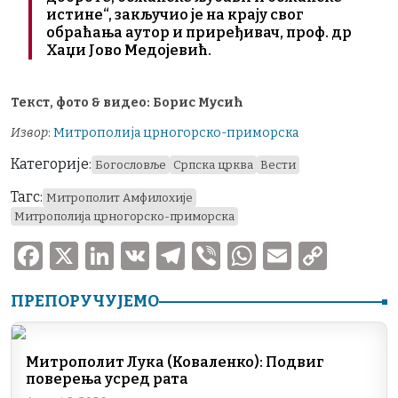
истине“, закључио је на крају свог
обраћања аутор и приређивач, проф. др
Хаџи Јово Медојевић.
Текст, фото & видео: Борис Мусић
Извор
:
Митрополија црногорско-приморска
Категорије:
Богословље
Српска црква
Вести
Тагс:
Митрополит Амфилохије
Митрополија црногорско-приморска
F
X
Li
V
T
V
W
E
C
a
n
K
el
ib
h
m
o
ПРЕПОРУЧУЈЕМО
c
k
e
er
at
ai
p
e
e
gr
s
l
y
b
dI
a
A
Li
Митрополит Лука (Коваленко): Подвиг
поверења усред рата
o
n
m
p
n