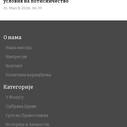
условия на потисничество
01. March 2026. 06:39
О нама
Наша мисија
Импресум
Контакт
Политика коришћења
Категорије
У Фокусу
Одбрана Цркве
Српско Православље
Историја и личности