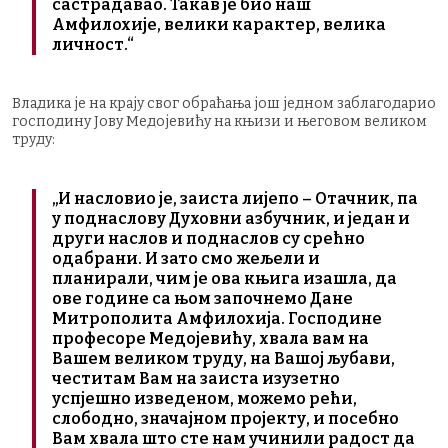
састрадавао. Такав је био наш
Амфилохије, велики карактер, велика
личност.“
Владика је на крају свог обраћања још једном заблагодарио
господину Јову Медојевићу на књизи и његовом великом
труду:
„И насловио је, заиста лијепо – Отачник, па
у поднаслову Духовни азбучник, и један и
други наслов и поднаслов су срећно
одабрани. И зато смо жељели и
планирали, чим је ова књига изашла, да
ове године са њом започнемо Дане
Митрополита Амфилохија. Господине
професоре Медојевићу, хвала вам на
Вашем великом труду, на Вашој љубави,
честитам Вам на заиста изузетно
успјешно изведеном, можемо рећи,
слободно, значајном пројекту, и посебно
Вам хвала што сте нам учинили радост да