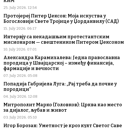
КиМ
25. July 2026. 12:54
Протојереј Питер Џексон: Моја искуства у
Богословији Свете Тројице у Џорданвилу (САД)
15. July 2026. 06:17
Интервју са некадашњим протестантским
мисионаром — свештеником Питером Џексоном
10. July 2026. 07:01
Александра Карамихалева: Једна православна
породица у Швајцарској – између финансија,
фармације и вечности
07. July 2026. 05:08
Попадија Габријела Луга: „Рај треба да почне у
породици“
04. July 2026. 12:08
Митрополит Марко (Головков): Црква као место
за дијалог, љубав и живот
03. July 2026. 05:10
Игор Борозан: Уметност је кроз култ Светог Саве