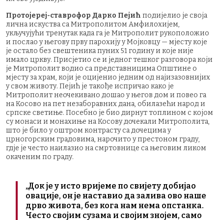
Протојереј-ставрофор Дарко Пејић
подијелио је своја
лична искуства са Митрополитом Амфилохијем,
укључујући тренутак када га је Митрополит рукоположио
и послао у његову прву парохију у Мојковцу — мјесту које
је остало без свештеника пуних 51 годину и које није
имало цркву. Присјетио се и једног тешког разговора који
је Митрополит водио са представницима Општине о
мјесту за храм, који је оцијенио једним од најизазовнијих
у свом животу. Пејић је такође испричао како је
Митрополит неочекивано дошао у његов дом и повео га
на Косово на пет незаборавних дана, обилазећи народ и
српске светиње. Посебно је био дирнут топлином с којом
су монаси и монахиње на Косову дочекали Митрополита,
што је било у оштром контрасту са дочецима у
црногорским градовима, нарочито у престоном граду,
гдје је често наилазио на смртовнице са његовим ликом
окаченим по граду.
„Док је у исто вријеме по свијету добијао
овације, он је наставио да залива ово наше
дрво живота, без кога нам нема опстанка.
Често својим сузама и својим знојем, само