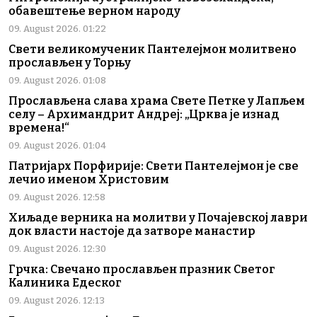
обавештење верном народу
09. August 2026. 01:22
Свети великомученик Пантелејмон молитвено
прослављен у Торњу
09. August 2026. 01:08
Прослављена слава храма Свете Петке у Лапљем
селу – Архимандрит Андреј: „Црква је изнад
времена!“
09. August 2026. 01:04
Патријарх Порфирије: Свети Пантелејмон је све
лечио именом Христовим
09. August 2026. 12:58
Хиљаде верника на молитви у Почајевској лаври
док власти настоје да затворе манастир
09. August 2026. 12:30
Грчка: Свечано прослављен празник Светог
Калиника Едеског
09. August 2026. 12:13