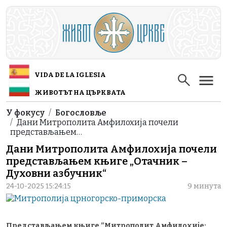
Skip to main content
VIDA DE LA IGLESIA
ЖИВОТЪТ НА ЦЪРКВАТА
Breadcrumb
У фокусу
Богословље
Дани Митрополита Амфилохија почели
представљањем…
Дани Митрополита Амфилохија почели
представљањем књиге „Отачник –
Духовни азбучник“
24-10-2025 15:24:15
9 минута
Представљањем књиге ”Митрополит Амфилохије: