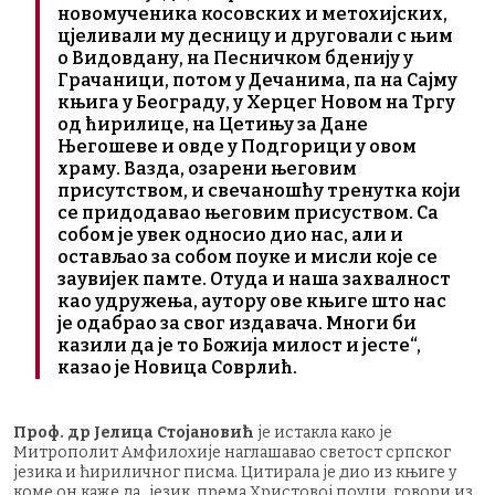
новомученика косовских и метохијских,
цјеливали му десницу и друговали с њим
о Видовдану, на Песничком бденију у
Грачаници, потом у Дечанима, па на Сајму
књига у Београду, у Херцег Новом на Тргу
од ћирилице, на Цетињу за Дане
Његошеве и овде у Подгорици у овом
храму. Вазда, озарени његовим
присутством, и свечаношћу тренутка који
се придодавао његовим присуством. Са
собом је увек односио дио нас, али и
остављао за собом поуке и мисли које се
заувијек памте. Отуда и наша захвалност
као удружења, аутору ове књиге што нас
је одабрао за свог издавача. Многи би
казили да је то Божија милост и јесте“,
казао је Новица Соврлић.
Проф. др Јелица Стојановић
је истакла како је
Митрополит Амфилохије наглашавао светост српског
језика и ћириличног писма. Цитирала је дио из књиге у
коме он каже да „језик, према Христовој поуци, говори из