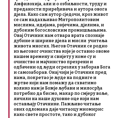
Амфилохија, али и о озбиљности, труду и
преданости приређивача и аутора овога
дјела. Како сам аутор сједочи, кроз живот
се сам надахњивао Митрополитовим
мислима, идејама, ријечима, дјелима, и
дубоким богословским промишљањима.
Овај Отачник нам отвара врата спознаје
дубине и ширине дјела и мисли учитеља
живота многих. Његов Отачник се родио
из његовог очинства које је оставио овоме
нашем времену и свијету у коме су и
очинство и мајчинство презрени и
одбачени од људи огрезлих у заборав Бога
и самозаборав. Онај чији је Отачник пред
нама, покретао је људе на подвиге и
жртве који нам помажу да схватимо
колико нам је Божје љубави и милосрђа
потребно да бисмо, макар по смјеру воље,
личили на наше духовне оце који нам
остављају Отачнике. Пажљиво читање
ових одломака даје читаоцу миомирис
како свете простоте, тако и дубоког