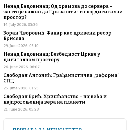
Ненад Бадовинац: Од храмова до сервера –
зашто је важно да Црква штити свој дигитални
простор?
14. July 2026. 05:36
Зоран Чворовић: Фанар као црквени ресор
Брисела
29. June 2026. 05:10
Ненад Бадовинац: Безбедност Цркве у
дигиталном простору
26. June 2026. 06:07
Слободан Антонић: Грађанистичка „реформа“
СПЦ
25. June 2026. 01:25
Слободан Ерић: Хришћанство – највећа и
најпрогоњенија вера на планети
21. June 2026. 05:23