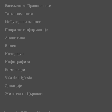
Васељенско Православље
Тачка гледишта
Међуверски односи
Повратне информације
Аналитика
Видео
Интервјуи
Инфографика
Коментари
Vida de la Iglesia
Донације
Животът на Църквата