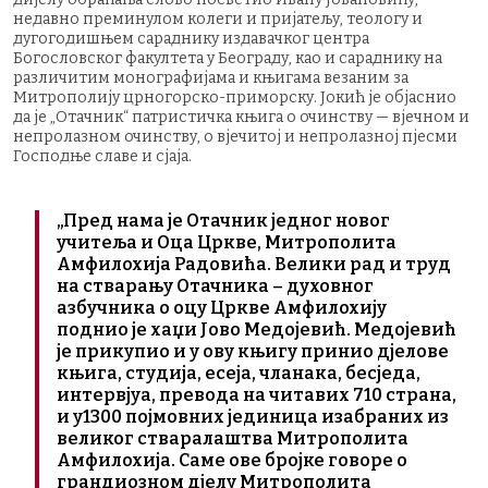
недавно преминулом колеги и пријатељу, теологу и
дугогодишњем сараднику издавачког центра
Богословског факултета у Београду, као и сараднику на
различитим монографијама и књигама везаним за
Митрополију црногорско-приморску. Јокић је објаснио
да је „Отачник“ патристичка књига о очинству — вјечном и
непролазном очинству, о вјечитој и непролазној пјесми
Господње славе и сјаја.
„Пред нама је Отачник једног новог
учитеља и Оца Цркве, Митрополита
Амфилохија Радовића. Велики рад и труд
на стварању Отачника – духовног
азбучника о оцу Цркве Амфилохију
поднио је хаџи Јово Медојевић. Медојевић
је прикупио и у ову књигу принио дјелове
књига, студија, есеја, чланака, бесједа,
интервјуа, превода на читавих 710 страна,
и у1300 појмовних јединица изабраних из
великог стваралаштва Митрополита
Амфилохија. Саме ове бројке говоре о
грандиозном дјелу Митрополита