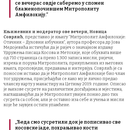
се вечерас овдје саберемо у спомен
блаженопочившем Митрополиту
Амфилохију.“
Књижевник и модератор ове вечери, Новица
Соврлић
, представио је књигу ”Митрополит Амфилохије:
Отачник – Духовни азбучник”, аутора професора др Јова
Медојевића истичући да је ријеч о значајном издању
Удружења писаца Косова и Метохије, које обухвата више
од 710 страница са преко 1.300 записа мисли, ријечи,
изрека и порука Митрополита, прикупљених из његових
књига, проповједи, предавања и интервјуа. Соврлић је са
поносом истакао да је Митрополит Амфилохије био члан
тог удружења, присјећајући се како му је лично предао
чланску карту у манастиру на Цетињу 2019. године. Описао
је њихове сусрете на различитим догађајима и мјестима,
наглашавајући да је Митрополит увијек понио дио тих
сусрета са собом, али је оставио иза себе и учења и мисли
које ће заувјек остати упамћене.
„Ђеда смо сусретили док је пописивао све
косовске јаде, похрањивао кости