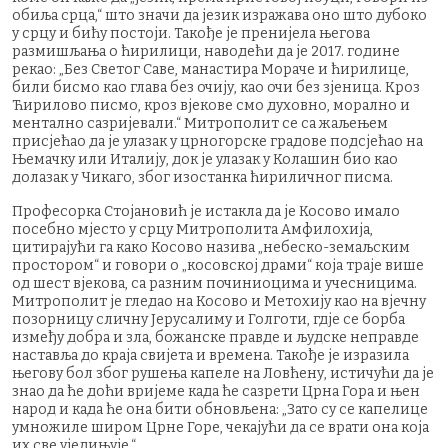
обиља срца,“ што значи да језик изражава оно што дубоко
у срцу и бићу постоји. Такође је пренијела његова
размишљања о ћирилици, наводећи да је 2017. године
рекао: „Без Светог Саве, манастира Мораче и ћирилице,
били бисмо као глава без очију, као очи без зјеница. Кроз
Ћирилово писмо, кроз вјекове смо духовно, морално и
ментално сазријевали.“ Митрополит се са жаљењем
присјећао да је улазак у црногорске градове подсјећао на
Њемачку или Италију, док је улазак у Колашин био као
долазак у Чикаго, због изостанка ћириличног писма.
Професорка Стојановић је истакла да је Косово имало
посебно мјесто у срцу Митрополита Амфилохија,
цитирајући га како Косово назива „небеско-земаљским
простором“ и говори о „косовској драми“ која траје више
од шест вјекова, са разним починиоцима и учесницима.
Митрополит је гледао на Косово и Метохију као на вјечну
позорницу сличну Јерусалиму и Голготи, гдје се борба
између добра и зла, божанске правде и људске неправде
наставља до краја свијета и времена. Такође је изразила
његову бол због рушења капеле на Ловћену, истичући да је
знао да ће доћи вријеме када ће сазрети Црна Гора и њен
народ и када ће она бити обновљена: „Зато су се капелице
умножиле широм Црне Горе, чекајући да се врати она која
их све уједињује.“