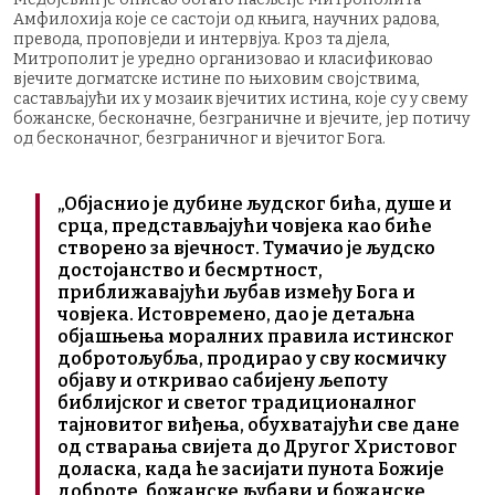
Амфилохија које се састоји од књига, научних радова,
превода, проповједи и интервјуа. Кроз та дјела,
Митрополит је уредно организовао и класификовао
вјечите догматске истине по њиховим својствима,
састављајући их у мозаик вјечитих истина, које су у свему
божанске, бесконачне, безграничне и вјечите, јер потичу
од бесконачног, безграничног и вјечитог Бога.
„Објаснио је дубине људског бића, душе и
срца, представљајући човјека као биће
створено за вјечност. Тумачио је људско
достојанство и бесмртност,
приближавајући љубав између Бога и
човјека. Истовремено, дао је детаљна
објашњења моралних правила истинског
добротољубља, продирао у сву космичку
објаву и откривао сабијену љепоту
библијског и светог традиционалног
тајновитог виђења, обухватајући све дане
од стварања свијета до Другог Христовог
доласка, када ће засијати пунота Божије
доброте, божанске љубави и божанске