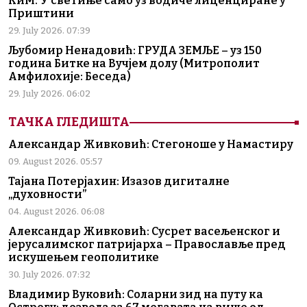
КиМ: У светиње само уз водиче лиценциране у
Приштини
29. July 2026. 07:39
Љубомир Ненадовић: ГРУДА ЗЕМЉЕ – уз 150
година Битке на Вучјем долу (Митрополит
Амфилохије: Беседа)
29. July 2026. 06:02
ТАЧКА ГЛЕДИШТА
Александар Живковић: Стегоноше у Намастиру
09. August 2026. 05:57
Тајана Потерјахин: Изазов дигиталне
„духовности”
04. August 2026. 06:08
Александар Живковић: Сусрет васељенског и
јерусалимског патријарха – Православље пред
искушењем геополитике
30. July 2026. 07:32
Владимир Вуковић: Соларни зид на путу ка