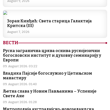
August 9, 2026
o
p
k
k
Зоран Кинђић: Света старица Галактија
Критска (III)
August 7, 2026
ВЕСТИ
Руска загранична црква оснива рускојезични
богословски институт и духовну семинарију у
Европи
09. August 2026. 03:22
Владика Пајсије богослужио у Цетињском
манастиру
09. August 2026. 01:40
Љетна слава у Новим Пављанима – Успеније
Свете Ане
09. August 2026. 01:28
Митрополија аустралијско-новозеландска,