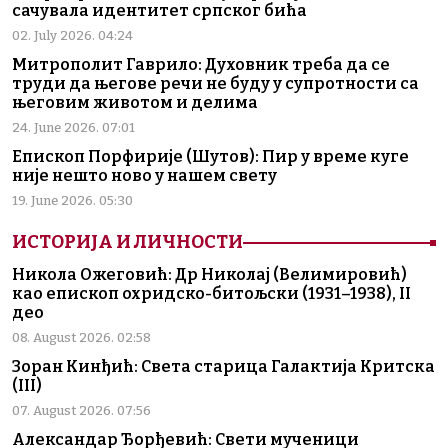
сачувала идентитет српског бића
02. July 2026. 04:24
Митрополит Гаврило: Духовник треба да се
труди да његове речи не буду у супротности са
његовим животом и делима
24. June 2026. 07:01
Епископ Порфирије (Шутов): Пир у време куге
није нешто ново у нашем свету
19. June 2026. 05:30
ИСТОРИЈА И ЛИЧНОСТИ
Никола Ожеговић: Др Николај (Велимировић)
као епископ охридско-битољски (1931–1938), II
део
08. August 2026. 02:58
Зоран Кинђић: Света старица Галактија Критска
(III)
07. August 2026. 07:56
Александар Ђорђевић: Свети мученици