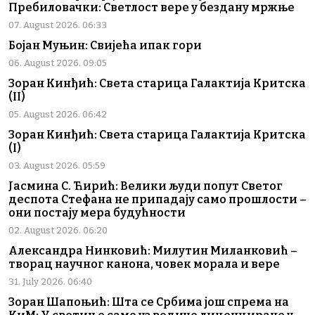
Пребиловачки: Светлост вере у бездану мржње
07. August 2026. 06:33
Бојан Муњин: Свијећа ипак гори
06. August 2026. 09:05
Зоран Кинђић: Света старица Галактија Критска
(II)
05. August 2026. 06:42
Зоран Кинђић: Света старица Галактија Критска
(I)
03. August 2026. 05:59
Јасмина С. Ћирић: Велики људи попут Светог
деспота Стефана не припадају само прошлости –
они постају мера будућности
02. August 2026. 06:20
Александра Нинковић: Милутин Миланковић –
творац научног канона, човек морала и вере
31. July 2026. 06:40
Зоран Шапоњић: Шта се Србима још спрема на