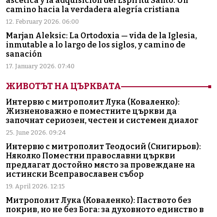
ascética y la adquisición del Espíritu Santo. Un
camino hacia la verdadera alegría cristiana
12. February 2026. 06:00
Marjan Aleksic: La Ortodoxia — vida de la Iglesia,
inmutable a lo largo de los siglos, y camino de
sanación
17. January 2026. 07:40
ЖИВОТЪТ НА ЦЪРКВАТА
Интервю с митрополит Лука (Коваленко):
Жизненоважно е поместните църкви да
започнат сериозен, честен и системен диалог
25. June 2026. 09:24
Интервю с митрополит Теодосий (Снигирьов):
Няколко Поместни православни църкви
предлагат достойно място за провеждане на
истински Всеправославен събор
19. April 2026. 12:15
Митрополит Лука (Коваленко): Паството без
покрив, но не без Бога: за духовното единство в