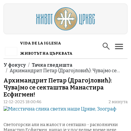
Skip to main content
VIDA DE LA IGLESIA
ЖИВОТЪТ НА ЦЪРКВАТА
Breadcrumb
У фокусу
Тачка гледишта
Архимандрит Петар (Драгојловић): Чувајмо се…
Архимандрит Петар (Драгојловић):
Чувајмо се секташтва Манастира
Есфигмен!
12-12-2025 18:00:46
2 минута
Светогорски али на жалост и секташко - расколнички
Манастир Есфигмен, нашао је у последње време неке