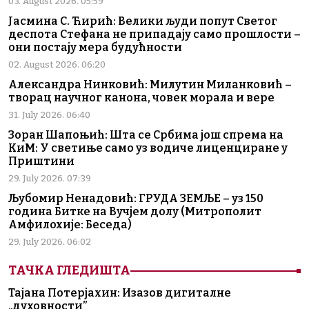
03. August 2026. 05:59
Јасмина С. Ћирић: Велики људи попут Светог
деспота Стефана не припадају само прошлости –
они постају мера будућности
02. August 2026. 06:20
Александра Нинковић: Милутин Миланковић –
творац научног канона, човек морала и вере
31. July 2026. 06:40
Зоран Шапоњић: Шта се Србима још спрема на
КиМ: У светиње само уз водиче лиценциране у
Приштини
29. July 2026. 07:39
Љубомир Ненадовић: ГРУДА ЗЕМЉЕ – уз 150
година Битке на Вучјем долу (Митрополит
Амфилохије: Беседа)
29. July 2026. 06:02
ТАЧКА ГЛЕДИШТА
Тајана Потерјахин: Изазов дигиталне
„духовности”