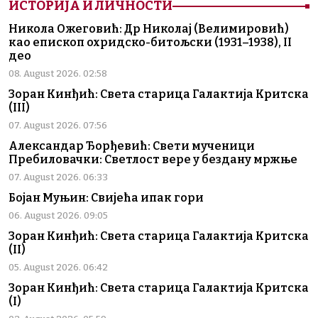
ИСТОРИЈА И ЛИЧНОСТИ
Никола Ожеговић: Др Николај (Велимировић)
као епископ охридско-битољски (1931–1938), II
део
08. August 2026. 02:58
Зоран Кинђић: Света старица Галактија Критска
(III)
07. August 2026. 07:56
Александар Ђорђевић: Свети мученици
Пребиловачки: Светлост вере у бездану мржње
07. August 2026. 06:33
Бојан Муњин: Свијећа ипак гори
06. August 2026. 09:05
Зоран Кинђић: Света старица Галактија Критска
(II)
05. August 2026. 06:42
Зоран Кинђић: Света старица Галактија Критска
(I)