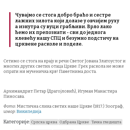
Чувајмо се стога добро браћо и сестре
лажних зилота који долазе у овчијем руху
а изнутра су вуци грабљиви. Врло лако
ћемо их препознати - сви до једнога
клевећу нашу СПЦ и безумно подстичу на
црквене расколе и поделе.
Сетимо се стога на крају и речи Светог Јована Златоустог и
многих других светих отаца Цркве: Грех раскола не може
опрати ни мученичка крв! Паметнима доста.
Архимандрит Петар (Драгојловић), Игуман Манастира
Пиносава.
Фото
: Мистична слика светих наше Цркве (1817.) Зоограф,
извор
:
Википедија
Категорије:
Српска црква
Одбрана Цркве
Тачка гледишта