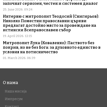
започнат сериозен, честен и системен диалог
25. June 2026. 09:24
Интервю с митрополит Теодосий (Снигирьов):
Няколко Поместни православни църкви
предлагат достойно място за провеждане на
истински Всеправославен събор
19. April 2026. 12:15
Митрополит Лука (Коваленко): Паството без
покрив, но не без Бога: за духовното единство в
условия на потисничество
01. March 2026. 06:39
О нама
Наша мисија
Импресум
Контакт