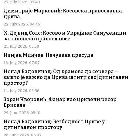
27. July 2026. 03:43
Димитрије Марковић: Косовска православна
црква
22. July 2026. 04:45
Х. Дејвид Солс: Косово и Украјина: Самученици
за канонско православље
21. July 2026. 05:58
Илијан Минчев: Нечувена пресуда
16. July 2026. 07:07
Ненад Бадовинац: Од храмова до сервера –
зашто је важно да Црква штити свој дигитални
простор?
14. July 2026. 05:36
Зоран Чворовић: Фанар као црквени ресор
Брисела
29. June 2026. 05:10
Ненад Бадовинац: Безбедност Цркве у
дигиталном простору
26. June 2026. 06:07