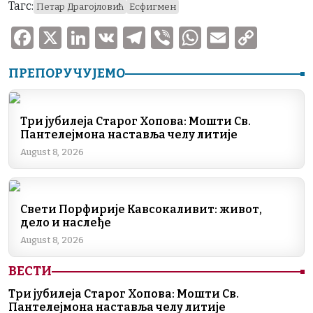
Тагс:
Петар Драгојловић
Есфигмен
F
X
Li
V
T
V
W
E
C
a
n
K
el
ib
h
m
o
ПРЕПОРУЧУЈЕМО
c
k
e
er
at
ai
p
e
e
gr
s
l
y
b
dI
a
A
Li
Три јубилеја Старог Хопова: Мошти Св.
Пантелејмона наставља челу литије
o
n
m
p
n
August 8, 2026
o
p
k
k
Свети Порфирије Кавсокаливит: живот,
дело и наслеђе
August 8, 2026
ВЕСТИ
Три јубилеја Старог Хопова: Мошти Св.
Пантелејмона наставља челу литије