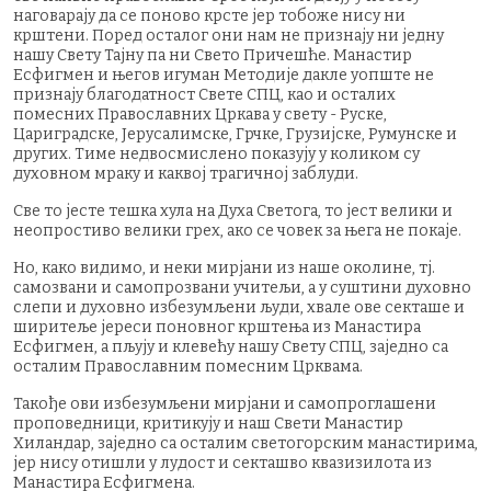
наговарају да се поново крсте јер тобоже нису ни
крштени. Поред осталог они нам не признају ни једну
нашу Свету Тајну па ни Свето Причешће. Манастир
Есфигмен и његов игуман Методије дакле уопште не
признају благодатност Свете СПЦ, као и осталих
помесних Православних Цркава у свету - Руске,
Цариградске, Јерусалимске, Грчке, Грузијске, Румунске и
других. Тиме недвосмислено показују у коликом су
духовном мраку и каквој трагичној заблуди.
Све то јесте тешка хула на Духа Светога, то јест велики и
неопростиво велики грех, ако се човек за њега не покаје.
Но, како видимо, и неки мирјани из наше околине, тј.
самозвани и самопрозвани учитељи, а у суштини духовно
слепи и духовно избезумљени људи, хвале ове секташе и
ширитеље јереси поновног крштења из Манастира
Есфигмен, а пљују и клевећу нашу Свету СПЦ, заједно са
осталим Православним помесним Црквама.
Такође ови избезумљени мирјани и самопроглашени
проповедници, критикују и наш Свети Манастир
Хиландар, заједно са осталим светогорским манастирима,
јер нису отишли у лудост и секташво квазизилота из
Манастира Есфигмена.