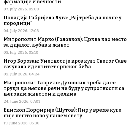
фармације и вечности
07. July 2026. 05:08
Попадија Габријела Луга: „Рај треба да почне у
породици“
04. July 2026. 12:08
Митрополит Марко (Головков): Црква као место
за дијалог, љубав и живот
03. July 2026. 05:10
Игор Борозан: Уметност је кроз култ Светог Саве
сачувала идентитет српског бића
02. July 2026. 04:24
Митрополит Гаврило: Духовник треба да се
труди да његове речи не буду у супротности са
његовим животом и делима
24. June 2026. 07:01
Епископ Порфирије (Шутов): Пир у време куге
није нешто ново у нашем свету
19. June 2026. 05:30