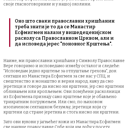
своје гласноговорнике и у нашој околини.
Оно што сваки православни хришћанин
треба знати је то да се Манастир
Есфмигмен налази у вишедеценијском
расколу са Православном Црквом, али и
да исповеда јерес "поновног Крштења".
Наиме, ми православни хришћани у Символу Православне
Вере говоримо и исповедамо између осталог и следеће:
"Исповедам једно крштење за отпуштање грехова", док
секташи из Манастира Есфигмен за све нас у СПЦ, и
свештенство и монаштво и верни народ, кажу да смо
јеретици и говоре да нисмо ни крштени, јер смо крштени
обливањем или крoпљењем. Ови помућени расколници
из Есфигмена признају само крштење које је обављено
трикратним погружењем. Или смо, по њиховом
изопаченом секташком безумљу, јеретици који су
крштени од стране јеретика и стога нисмо ни крштени.
Зато ови вукови у јагњећег кожи из Манастира Есфигмен
све наивне православне Србе који им дођу у посету