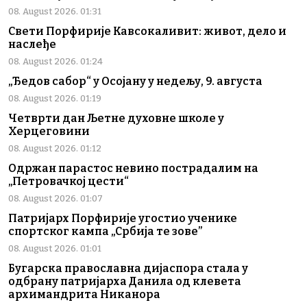
08. August 2026. 01:31
Свети Порфирије Кавсокаливит: живот, дело и
наслеђе
08. August 2026. 01:24
„Ђедов сабор“ у Осојану у недељу, 9. августа
08. August 2026. 01:19
Четврти дан Љетне духовне школе у
Херцеговини
08. August 2026. 01:12
Одржан парастос невино пострадалим на
„Петровачкој цести“
08. August 2026. 01:07
Патријарх Порфирије угостио ученике
спортског кампа „Србија те зове”
08. August 2026. 01:01
Бугарска православна дијаспора стала у
одбрану патријарха Данила од клевета
архимандрита Никанора