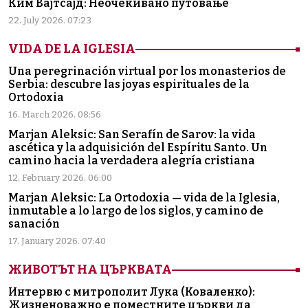
Ким Вајтсајд: Неочекивано путовање
22. July 2026. 07:23
VIDA DE LA IGLESIA
Una peregrinación virtual por los monasterios de
Serbia: descubre las joyas espirituales de la
Ortodoxia
16. March 2026. 08:56
Marjan Aleksic: San Serafín de Sarov: la vida
ascética y la adquisición del Espíritu Santo. Un
camino hacia la verdadera alegría cristiana
12. February 2026. 06:00
Marjan Aleksic: La Ortodoxia — vida de la Iglesia,
inmutable a lo largo de los siglos, y camino de
sanación
17. January 2026. 07:40
ЖИВОТЪТ НА ЦЪРКВАТА
Интервю с митрополит Лука (Коваленко):
Жизненоважно е поместните църкви да