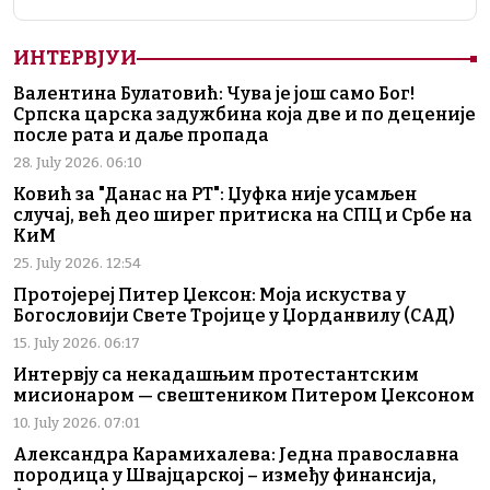
ИНТЕРВЈУИ
Валентина Булатовић: Чува је још само Бог!
Српска царска задужбина која две и по деценије
после рата и даље пропада
28. July 2026. 06:10
Ковић за "Данас на РТ": Џуфка није усамљен
случај, већ део ширег притиска на СПЦ и Србе на
КиМ
25. July 2026. 12:54
Протојереј Питер Џексон: Моја искуства у
Богословији Свете Тројице у Џорданвилу (САД)
15. July 2026. 06:17
Интервју са некадашњим протестантским
мисионаром — свештеником Питером Џексоном
10. July 2026. 07:01
Александра Карамихалева: Једна православна
породица у Швајцарској – између финансија,