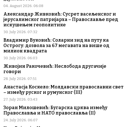
04. August 2026. 06:08
Александар Живковић: Сусрет васељенског и
јерусалимског патријарха – Православље пред
искушењем геополитике
30. July 2026. 07:32
Владимир Вуковић: Соларни зид на путу ка
Острогу: дозвола за 67 мегавата на више од
милион квадрата
30. July 2026. 06:03
Живојин Ракочевић: Неслобода другачије
говори
28. July 2026. 07:51
Анастасја Коскело: Молдавски православни свет
– између руског и румунског (III)
27. July 2026. 03:43
Зоран Милошевић: Бугарска црква између
Православља и НАТО православља (II)
24. July 2026. 06:07