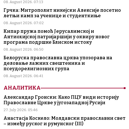
08. August 2026. 07:13
Грчка: Митрополит никејски Алексије посетио
летњи камп за ученице и студенткиње
08. August 2026. 07:02
Кипар пружа помоћ Јерусалимској и
Антиохијској патријаршији у оквиру новог
програма подршке Блиском истоку
08. August 2026. 06:50
Белоруска православна црква упозорава на
деловање лажних свештеника и
псеудорелигиозних група
08. August 2026. 06:41
АНАЛИТИКА
Александар Гронски: Како ПЦУ види историју
Православне Цркве у југозападној Русији
27. July 2026. 05:46
Анастасја Коскело: Молдавски православни свет
– између руског и румунског (III)