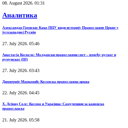
08. August 2026. 01:31
Аналитика
Александар Гронски: Како ПЦУ види историју Православне Цркве у
југозападној Русији
27. July 2026. 05:46
Анастасја Коскело: Молдавски православни свет – између руског и
румунског (III)
27. July 2026. 03:43
Димитрије Марковић: Косовска православна црква
22. July 2026. 04:45
Х. Дејвид Солс: Косово и Украјина: Самученици за канонско
православље
21. July 2026. 05:58