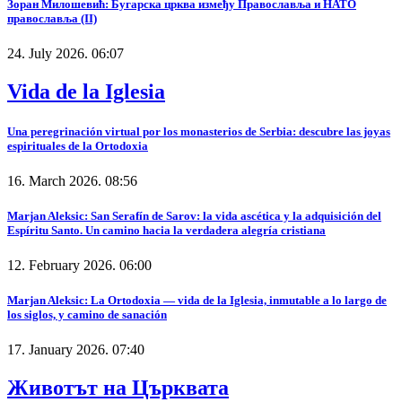
Зоран Милошевић: Бугарска црква између Православља и НАТО
православља (II)
24. July 2026. 06:07
Vida de la Iglesia
Una peregrinación virtual por los monasterios de Serbia: descubre las joyas
espirituales de la Ortodoxia
16. March 2026. 08:56
Marjan Aleksic: San Serafín de Sarov: la vida ascética y la adquisición del
Espíritu Santo. Un camino hacia la verdadera alegría cristiana
12. February 2026. 06:00
Marjan Aleksic: La Ortodoxia — vida de la Iglesia, inmutable a lo largo de
los siglos, y camino de sanación
17. January 2026. 07:40
Животът на Църквата