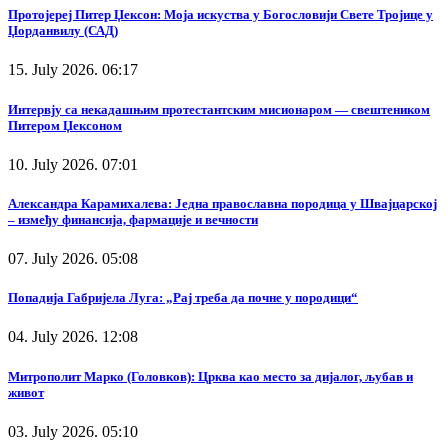
Протојереј Питер Џексон: Моја искуства у Богословији Свете Тројице у
Џорданвилу (САД)
15. July 2026. 06:17
Интервју са некадашњим протестантским мисионаром — свештеником
Питером Џексоном
10. July 2026. 07:01
Александра Карамихалева: Једна православна породица у Швајцарској
– између финансија, фармације и вечности
07. July 2026. 05:08
Попадија Габријела Луга: „Рај треба да почне у породици“
04. July 2026. 12:08
Митрополит Марко (Головков): Црква као место за дијалог, љубав и
живот
03. July 2026. 05:10