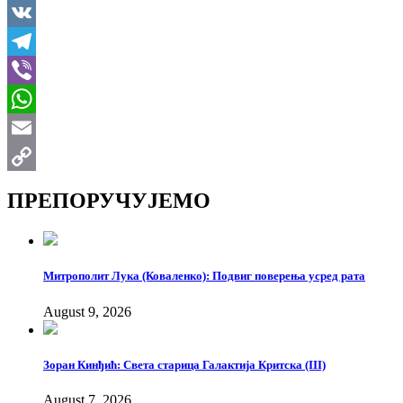
LinkedIn
VK
Telegram
Viber
WhatsApp
Email
Copy
ПРЕПОРУЧУЈЕМО
Link
Митрополит Лука (Коваленко): Подвиг поверења усред рата
August 9, 2026
Зоран Кинђић: Света старица Галактија Критска (III)
August 7, 2026