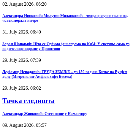
02. August 2026. 06:20
Александра Нинковић: Милутин Миланковић – творац научног канона,
човек морала и вере
31. July 2026. 06:40
Зоран Шапоњић: Шта се Србима још спрема на КиМ: У светиње само уз
водиче лиценциране у Приштини
29. July 2026. 07:39
Љубомир Ненадовић: ГРУДА ЗЕМЉЕ – уз 150 година Битке на Вучјем
долу (Митрополит Амфилохије: Беседа)
29. July 2026. 06:02
Тачка гледишта
Александар Живковић: Стегоноше у Намастиру
09. August 2026. 05:57