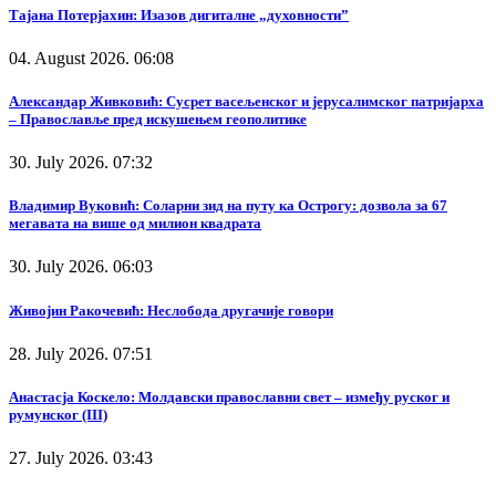
Тајана Потерјахин: Изазов дигиталне „духовности”
04. August 2026. 06:08
Александар Живковић: Сусрет васељенског и јерусалимског патријарха
– Православље пред искушењем геополитике
30. July 2026. 07:32
Владимир Вуковић: Соларни зид на путу ка Острогу: дозвола за 67
мегавата на више од милион квадрата
30. July 2026. 06:03
Живојин Ракочевић: Неслобода другачије говори
28. July 2026. 07:51
Анастасја Коскело: Молдавски православни свет – између руског и
румунског (III)
27. July 2026. 03:43