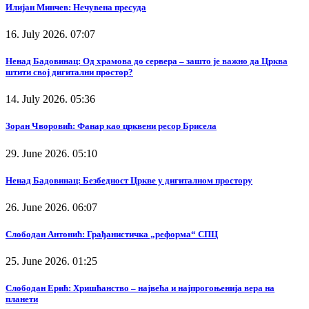
Илијан Минчев: Нечувена пресуда
16. July 2026. 07:07
Ненад Бадовинац: Од храмова до сервера – зашто је важно да Црква
штити свој дигитални простор?
14. July 2026. 05:36
Зоран Чворовић: Фанар као црквени ресор Брисела
29. June 2026. 05:10
Ненад Бадовинац: Безбедност Цркве у дигиталном простору
26. June 2026. 06:07
Слободан Антонић: Грађанистичка „реформа“ СПЦ
25. June 2026. 01:25
Слободан Ерић: Хришћанство – највећа и најпрогоњенија вера на
планети