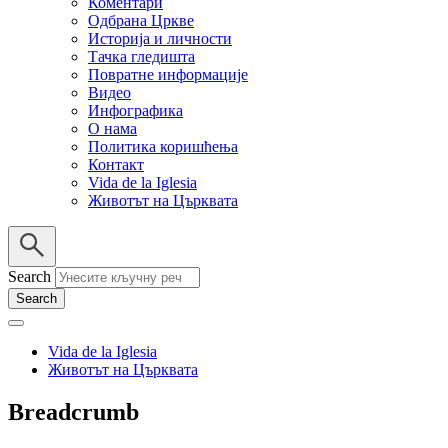
Коментари
Одбрана Цркве
Историја и личности
Тачка гледишта
Повратне информације
Видео
Инфографика
О нама
Политика коришћења
Контакт
Vida de la Iglesia
Животът на Църквата
Search
Vida de la Iglesia
Животът на Църквата
Breadcrumb