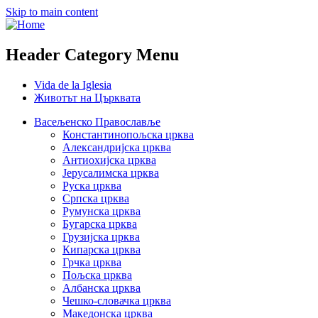
Skip to main content
Header Category Menu
Vida de la Iglesia
Животът на Църквата
Васељенско Православље
Константинопољска црква
Александријска црква
Антиохијска црква
Јерусалимска црква
Руска црква
Српска црква
Румунска црква
Бугарска црква
Грузијска црква
Кипарска црква
Грчка црква
Пољска црква
Албанска црква
Чешко-словачка црква
Македонска црква