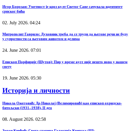
Игор Борозан: Уметност је кроз култ Светог Саве сачувала идентитет
српског бића
02. July 2026. 04:24
Митрополит Гаврило: Духовник треба да се труди да његове речи не буду
у супротности са његовим животом и делима
24. June 2026. 07:01
Епископ Порфирије (Шутов): Пир у време куге није нешто ново у нашем
свету
19. June 2026. 05:30
Историја и личности
Никола Ожеговић: Др Николај (Велимировић) као епископ охридско-
битољски (1931–1938), II део
08. August 2026. 02:58
Зоран Кинђић: Света старица Галактија Критска (III)