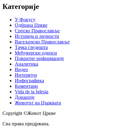
Категорије
У Фокусу
Одбрана Цркве
Српско Православље
Историја и личности
Васељенско Православље
Тачка гледишта
Међуверски односи
Повратне информације
Аналитика
Видео
Интервјуи
Инфографика
Коментари
Vida de la Iglesia
Донације
Животът на Църквата
Copyright ©Живот Цркве
Сва права придржана.