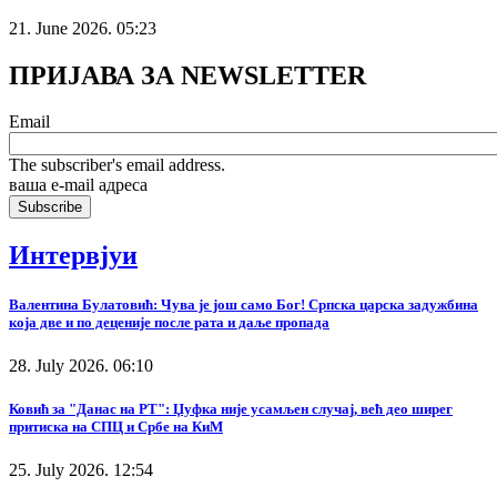
21. June 2026. 05:23
ПРИЈАВА ЗА NEWSLETTER
Email
The subscriber's email address.
ваша е-mail адреса
Интервјуи
Валентина Булатовић: Чува је још само Бог! Српска царска задужбина
која две и по деценије после рата и даље пропада
28. July 2026. 06:10
Ковић за "Данас на РТ": Џуфка није усамљен случај, већ део ширег
притиска на СПЦ и Србе на КиМ
25. July 2026. 12:54