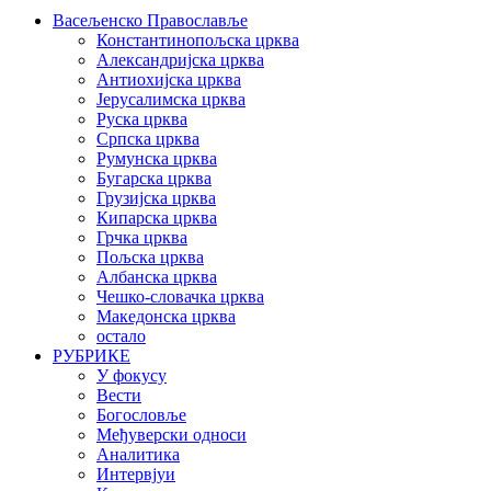
Васељенско Православље
Константинопољска црква
Александријска црква
Антиохијска црква
Јерусалимска црква
Руска црква
Српска црква
Румунска црква
Бугарска црква
Грузијска црква
Кипарска црква
Грчка црква
Пољска црква
Албанска црква
Чешко-словачка црква
Македонска црква
остало
РУБРИКЕ
У фокусу
Вести
Богословље
Међуверски односи
Аналитика
Интервјуи