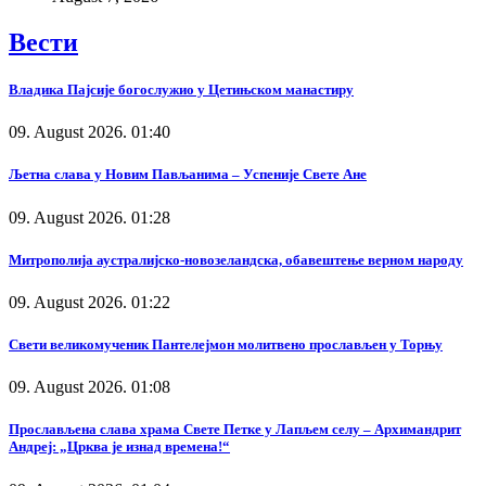
Вести
Владика Пајсије богослужио у Цетињском манастиру
09. August 2026. 01:40
Љетна слава у Новим Пављанима – Успеније Свете Ане
09. August 2026. 01:28
Митрополија аустралијско-новозеландска, обавештење верном народу
09. August 2026. 01:22
Свети великомученик Пантелејмон молитвено прослављен у Торњу
09. August 2026. 01:08
Прослављена слава храма Свете Петке у Лапљем селу – Архимандрит
Андреј: „Црква је изнад времена!“