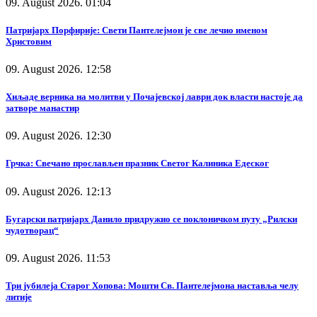
09. August 2026. 01:04
Патријарх Порфирије: Свети Пантелејмон је све лечио именом
Христовим
09. August 2026. 12:58
Хиљаде верника на молитви у Почајевској лаври док власти настоје да
затворе манастир
09. August 2026. 12:30
Грчка: Свечано прослављен празник Светог Калиника Едеског
09. August 2026. 12:13
Бугарски патријарх Данило придружио се поклоничком путу „Рилски
чудотворац“
09. August 2026. 11:53
Три јубилеја Старог Хопова: Мошти Св. Пантелејмона наставља челу
литије