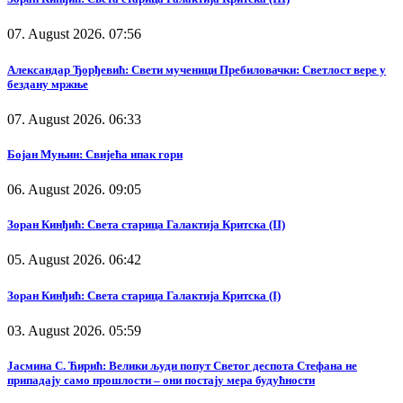
07. August 2026. 07:56
Александар Ђорђевић: Свети мученици Пребиловачки: Светлост вере у
бездану мржње
07. August 2026. 06:33
Бојан Муњин: Свијећа ипак гори
06. August 2026. 09:05
Зоран Кинђић: Света старица Галактија Критска (II)
05. August 2026. 06:42
Зоран Кинђић: Света старица Галактија Критска (I)
03. August 2026. 05:59
Јасмина С. Ћирић: Велики људи попут Светог деспота Стефана не
припадају само прошлости – они постају мера будућности