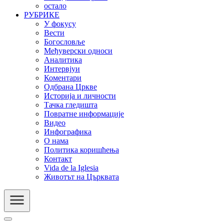
остало
РУБРИКЕ
У фокусу
Вести
Богословље
Међуверски односи
Аналитика
Интервјуи
Коментари
Одбрана Цркве
Историја и личности
Тачка гледишта
Повратне информације
Видео
Инфографика
О нама
Политика коришћења
Контакт
Vida de la Iglesia
Животът на Църквата