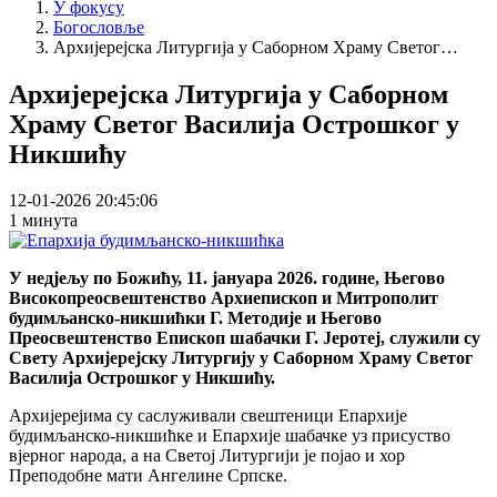
У фокусу
Богословље
Архијерејска Литургија у Саборном Храму Светог…
Архијерејска Литургија у Саборном
Храму Светог Василија Острошког у
Никшићу
12-01-2026 20:45:06
1 минута
У недјељу по Божићу, 11. јануара 2026. године, Његово
Високопреосвештенство Архиепископ и Митрополит
будимљанско-никшићки Г. Методије и Његово
Преосвештенство Епископ шабачки Г. Јеротеј, служили су
Свету Архијерејску Литургију у Саборном Храму Светог
Василија Острошког у Никшићу.
Архијерејима су саслуживали свештеници Епархије
будимљанско-никшићке и Епархије шабачке уз присуство
вјерног народа, а на Светој Литургији је појао и хор
Преподобне мати Ангелине Српске.