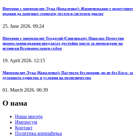
Интервю с митрополит Лука (Коваленко): Жизненоважно е поместните
църкви да започнат сериозен, честен и системен диалог
25. June 2026. 09:24
Интервю с митрополит Теодосий (Снигирьов): Няколко Поместни
православни църкви предлагат достойно място за провеждане на
истински Всеправославен събор
19. April 2026. 12:15
Митрополит Лука (Коваленко): Паството без покрив, но не без Бога: за
духовното единство в условия на потисничество
01. March 2026. 06:39
О нама
Наша мисија
Импресум
Контакт
Политика коришћења