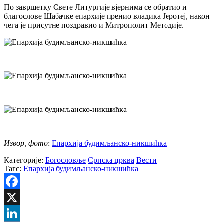
По завршетку Свете Литургије вјернима се обратио и
благослове Шабачке епархије пренио владика Јеротеј, након
чега је присутне поздравио и Митрополит Методије.
Извор, фото
:
Епархија будимљанско-никшићка
Категорије:
Богословље
Српска црква
Вести
Тагс:
Епархија будимљанско-никшићка
Facebook
X