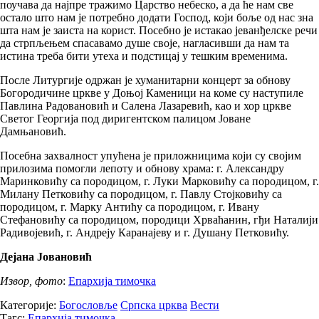
поучава да најпре тражимо Царство небеско, а да ће нам све
остало што нам је потребно додати Господ, који боље од нас зна
шта нам је заиста на корист. Посебно је истакао јеванђелске речи
да стрпљењем спасавамо душе своје, нагласивши да нам та
истина треба бити утеха и подстицај у тешким временима.
После Литургије одржан је хуманитарни концерт за обнову
Богородичине цркве у Доњој Каменици на коме су наступиле
Павлина Радовановић и Салена Лазаревић, као и хор цркве
Светог Георгија под диригентском палицом Јоване
Дамњановић.
Посебна захвалност упућена је приложницима који су својим
прилозима помогли лепоту и обнову храма: г. Александру
Маринковићу са породицом, г. Луки Марковићу са породицом, г.
Милану Петковићу са породицом, г. Павлу Стојковићу са
породицом, г. Марку Антићу са породицом, г. Ивану
Стефановићу са породицом, породици Хрваћанин, гђи Наталији
Радивојевић, г. Андреју Каранајеву и г. Душану Петковићу.
Дејана Јовановић
Извор, фото
:
Епархија тимочка
Категорије:
Богословље
Српска црква
Вести
Тагс:
Епархија тимочка