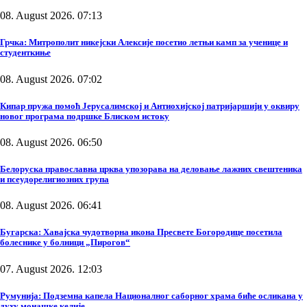
08. August 2026. 07:13
Грчка: Митрополит никејски Алексије посетио летњи камп за ученице и
студенткиње
08. August 2026. 07:02
Кипар пружа помоћ Јерусалимској и Антиохијској патријаршији у оквиру
новог програма подршке Блиском истоку
08. August 2026. 06:50
Белоруска православна црква упозорава на деловање лажних свештеника
и псеудорелигиозних група
08. August 2026. 06:41
Бугарска: Хавајска чудотворна икона Пресвете Богородице посетила
болеснике у болници „Пирогов“
07. August 2026. 12:03
Румунија: Подземна капела Националног саборног храма биће осликана у
духу монашке келије