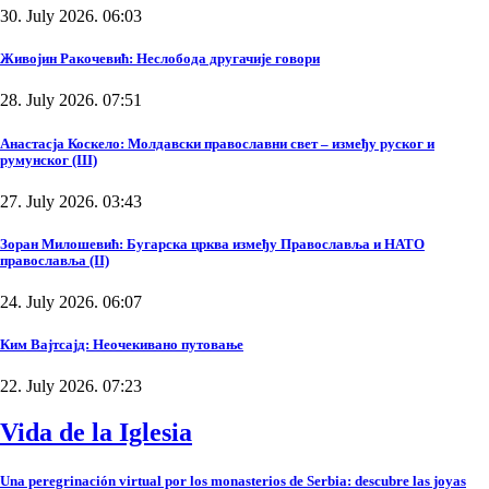
30. July 2026. 06:03
Живојин Ракочевић: Неслобода другачије говори
28. July 2026. 07:51
Анастасја Коскело: Молдавски православни свет – између руског и
румунског (III)
27. July 2026. 03:43
Зоран Милошевић: Бугарска црква између Православља и НАТО
православља (II)
24. July 2026. 06:07
Ким Вајтсајд: Неочекивано путовање
22. July 2026. 07:23
Vida de la Iglesia
Una peregrinación virtual por los monasterios de Serbia: descubre las joyas