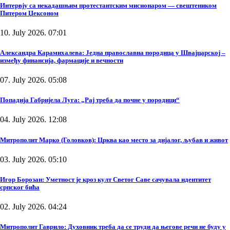
Интервју са некадашњим протестантским мисионаром — свештеником
Питером Џексоном
10. July 2026. 07:01
Александра Карамихалева: Једна православна породица у Швајцарској –
између финансија, фармације и вечности
07. July 2026. 05:08
Попадија Габријела Луга: „Рај треба да почне у породици“
04. July 2026. 12:08
Митрополит Марко (Головков): Црква као место за дијалог, љубав и живот
03. July 2026. 05:10
Игор Борозан: Уметност је кроз култ Светог Саве сачувала идентитет
српског бића
02. July 2026. 04:24
Митрополит Гаврило: Духовник треба да се труди да његове речи не буду у