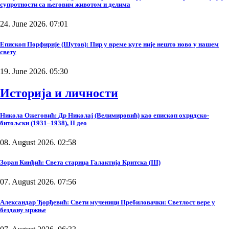
супротности са његовим животом и делима
24. June 2026. 07:01
Епископ Порфирије (Шутов): Пир у време куге није нешто ново у нашем
свету
19. June 2026. 05:30
Историја и личности
Никола Ожеговић: Др Николај (Велимировић) као епископ охридско-
битољски (1931–1938), II део
08. August 2026. 02:58
Зоран Кинђић: Света старица Галактија Критска (III)
07. August 2026. 07:56
Александар Ђорђевић: Свети мученици Пребиловачки: Светлост вере у
бездану мржње