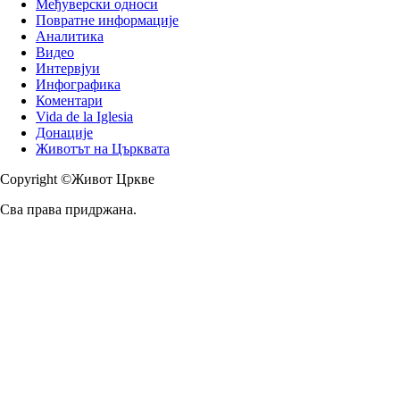
Међуверски односи
Повратне информације
Аналитика
Видео
Интервјуи
Инфографика
Коментари
Vida de la Iglesia
Донације
Животът на Църквата
Copyright ©Живот Цркве
Сва права придржана.