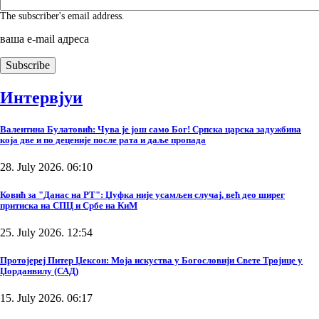
The subscriber's email address.
ваша е-mail адреса
Интервјуи
Валентина Булатовић: Чува је још само Бог! Српска царска задужбина
која две и по деценије после рата и даље пропада
28. July 2026. 06:10
Ковић за "Данас на РТ": Џуфка није усамљен случај, већ део ширег
притиска на СПЦ и Србе на КиМ
25. July 2026. 12:54
Протојереј Питер Џексон: Моја искуства у Богословији Свете Тројице у
Џорданвилу (САД)
15. July 2026. 06:17