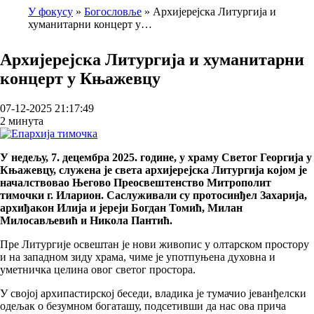
У фокусу
Богословље
Архијерејска Литургија и
хуманитарни концерт у…
Breadcrumb
Архијерејска Литургија и хуманитарни
концерт у Књажевцу
07-12-2025 21:17:49
2 минута
У недељу, 7. децембра 2025. године, у храму Светог Георгија у
Књажевцу, служена је света архијерејска Литургија којом је
началствовао Његово Преосвештенство Митрополит
тимочки г. Иларион. Саслуживали су протосинђел Захарија,
архиђакон Илија и јереји Богдан Томић, Милан
Милосављевић и Никола Пантић.
Пре Литургије освештан је нови живопис у олтарском простору
и на западном зиду храма, чиме је употпуњена духовна и
уметничка целина овог светог простора.
У својој архипастирској беседи, владика је тумачио јеванђелски
одељак о безумном богаташу, подсетивши да нас ова прича