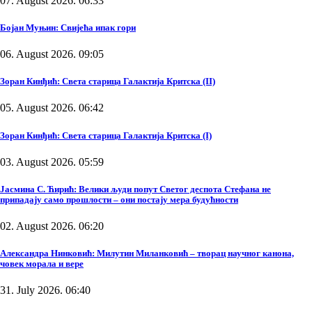
07. August 2026. 06:33
Бојан Муњин: Свијећа ипак гори
06. August 2026. 09:05
Зоран Кинђић: Света старица Галактија Критска (II)
05. August 2026. 06:42
Зоран Кинђић: Света старица Галактија Критска (I)
03. August 2026. 05:59
Јасмина С. Ћирић: Велики људи попут Светог деспота Стефана не
припадају само прошлости – они постају мера будућности
02. August 2026. 06:20
Александра Нинковић: Милутин Миланковић – творац научног канона,
човек морала и вере
31. July 2026. 06:40