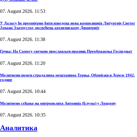
07. August 2026. 11:53
У Даласу ће премијерно бити изведена нова композиција Литургије Светог
Јована Златоустог, посвећена архиепископу Димитрију
07. August 2026. 11:38
Грчка: На Самосу свечано прослављен празник Преображења Господњег
07. August 2026. 11:20
Молитвени помен страдалима мештанима Торња, Обријежи и Дерезе 1942.
године
07. August 2026. 10:44
Молитвено сећање на митрополита Антонија (Блума) у Лондону
07. August 2026. 10:35
Аналитика