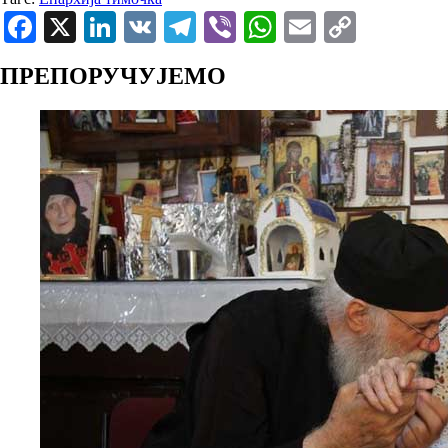
Facebook
X
LinkedIn
VK
Telegram
Viber
WhatsApp
Email
Copy
Link
ПРЕПОРУЧУЈЕМО