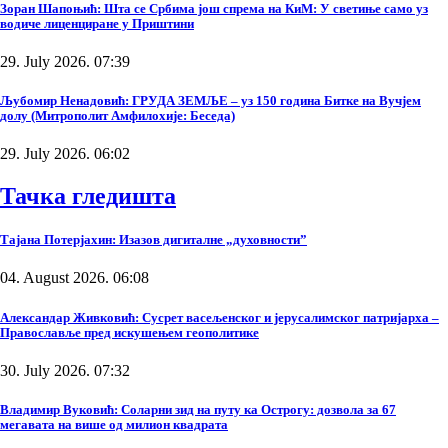
Зоран Шапоњић: Шта се Србима још спрема на КиМ: У светиње само уз
водиче лиценциране у Приштини
29. July 2026. 07:39
Љубомир Ненадовић: ГРУДА ЗЕМЉЕ – уз 150 година Битке на Вучјем
долу (Митрополит Амфилохије: Беседа)
29. July 2026. 06:02
Тачка гледишта
Тајана Потерјахин: Изазов дигиталне „духовности”
04. August 2026. 06:08
Александар Живковић: Сусрет васељенског и јерусалимског патријарха –
Православље пред искушењем геополитике
30. July 2026. 07:32
Владимир Вуковић: Соларни зид на путу ка Острогу: дозвола за 67
мегавата на више од милион квадрата