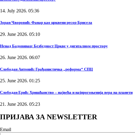
14. July 2026. 05:36
Зоран Чворовић: Фанар као црквени ресор Брисела
29. June 2026. 05:10
Ненад Бадовинац: Безбедност Цркве у дигиталном простору
26. June 2026. 06:07
Слободан Антонић: Грађанистичка „реформа“ СПЦ
25. June 2026. 01:25
Слободан Ерић: Хришћанство – највећа и најпрогоњенија вера на планети
21. June 2026. 05:23
ПРИЈАВА ЗА NEWSLETTER
Email