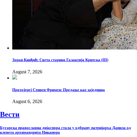
Зоран Кинђић: Света старица Галактија Критска (III)
August 7, 2026
Протојереј Стивен Фримен: Предање као заједница
August 6, 2026
Вести
Бугарска православна дијаспора стала у одбрану патријарха Данила од
клевета архимандрита Никанора