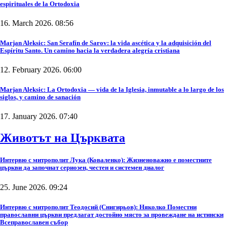
espirituales de la Ortodoxia
16. March 2026. 08:56
Marjan Aleksic: San Serafín de Sarov: la vida ascética y la adquisición del
Espíritu Santo. Un camino hacia la verdadera alegría cristiana
12. February 2026. 06:00
Marjan Aleksic: La Ortodoxia — vida de la Iglesia, inmutable a lo largo de los
siglos, y camino de sanación
17. January 2026. 07:40
Животът на Църквата
Интервю с митрополит Лука (Коваленко): Жизненоважно е поместните
църкви да започнат сериозен, честен и системен диалог
25. June 2026. 09:24
Интервю с митрополит Теодосий (Снигирьов): Няколко Поместни
православни църкви предлагат достойно място за провеждане на истински
Всеправославен събор