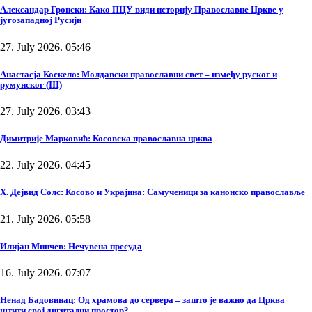
Александар Гронски: Како ПЦУ види историју Православне Цркве у
југозападној Русији
27. July 2026. 05:46
Анастасја Коскело: Молдавски православни свет – између руског и
румунског (III)
27. July 2026. 03:43
Димитрије Марковић: Косовска православна црква
22. July 2026. 04:45
Х. Дејвид Солс: Косово и Украјина: Самученици за канонско православље
21. July 2026. 05:58
Илијан Минчев: Нечувена пресуда
16. July 2026. 07:07
Ненад Бадовинац: Од храмова до сервера – зашто је важно да Црква
штити свој дигитални простор?