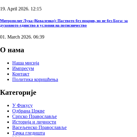
19. April 2026. 12:15
Митрополит Лука (Коваленко): Паството без покрив, но не без Бога: за
духовното единство в условия на потисничество
01. March 2026. 06:39
О нама
Наша мисија
Импресум
Контакт
Политика коришћења
Категорије
У Фокусу
Одбрана Цркве
Српско Православље
Историја и личности
Васељенско Православље
Тачка гледишта