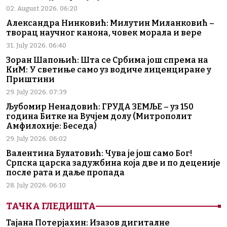
02. August 2026. 06:20
Александра Нинковић: Милутин Миланковић –
творац научног канона, човек морала и вере
31. July 2026. 06:40
Зоран Шапоњић: Шта се Србима још спрема на
КиМ: У светиње само уз водиче лиценциране у
Приштини
29. July 2026. 07:39
Љубомир Ненадовић: ГРУДА ЗЕМЉЕ – уз 150
година Битке на Вучјем долу (Митрополит
Амфилохије: Беседа)
29. July 2026. 06:02
Валентина Булатовић: Чува је још само Бог!
Српска царска задужбина која две и по деценије
после рата и даље пропада
28. July 2026. 06:10
ТАЧКА ГЛЕДИШТА
Тајана Потерјахин: Изазов дигиталне