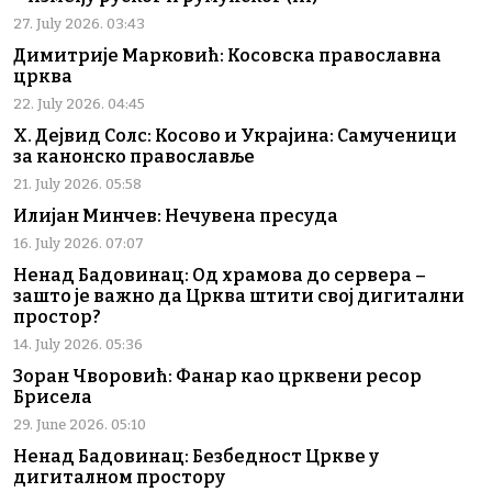
27. July 2026. 03:43
Димитрије Марковић: Косовска православна
црква
22. July 2026. 04:45
Х. Дејвид Солс: Косово и Украјина: Самученици
за канонско православље
21. July 2026. 05:58
Илијан Минчев: Нечувена пресуда
16. July 2026. 07:07
Ненад Бадовинац: Од храмова до сервера –
зашто је важно да Црква штити свој дигитални
простор?
14. July 2026. 05:36
Зоран Чворовић: Фанар као црквени ресор
Брисела
29. June 2026. 05:10
Ненад Бадовинац: Безбедност Цркве у
дигиталном простору