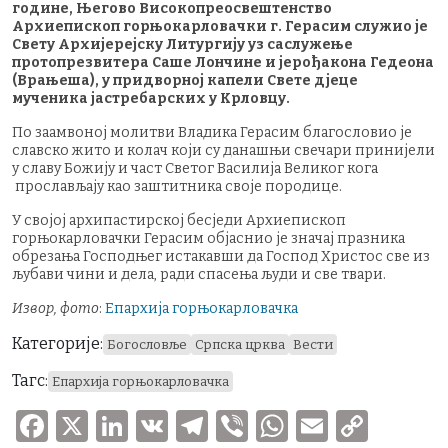
године, Његово Високопреосвештенство
Архиепископ горњокарловачки г. Герасим служио је
Свету Архијерејску Литургију уз саслужење
протопрезвитера Саше Лончине и јерођакона Гедеона
(Врањеша), у придворној капели Свете дјеце
мученика јастребарских у Крловцу.
По заамвоној молитви Владика Герасим благословио је
славско жито и колач који су данашњи свечари принијели
у славу Божију и част Светог Василија Великог кога
прослављају као заштитника своје породице.
У својој архипастирској бесједи Архиепископ
горњокарловачки Герасим објаснио је значај празника
обрезања Господњег истакавши да Господ Христос све из
љубави чини и дела, ради спасења људи и све твари.
Извор, фото
:
Епархија горњокарловачка
Категорије:
Богословље
Српска црква
Вести
Тагс:
Епархија горњокарловачка
F
X
Li
V
T
V
W
E
C