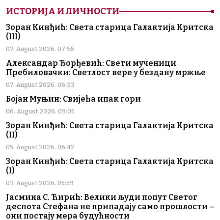
ИСТОРИЈА И ЛИЧНОСТИ
Зоран Кинђић: Света старица Галактија Критска
(III)
07. August 2026. 07:56
Александар Ђорђевић: Свети мученици
Пребиловачки: Светлост вере у бездану мржње
07. August 2026. 06:33
Бојан Муњин: Свијећа ипак гори
06. August 2026. 09:05
Зоран Кинђић: Света старица Галактија Критска
(II)
05. August 2026. 06:42
Зоран Кинђић: Света старица Галактија Критска
(I)
03. August 2026. 05:59
Јасмина С. Ћирић: Велики људи попут Светог
деспота Стефана не припадају само прошлости –
они постају мера будућности