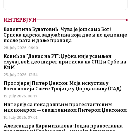
ИНТЕРВЈУИ
Валентина Булатовић: Чува је још само Бог!
Српска царска задужбина која две и по деценије
после рата и даље пропада
28. July 2026. 06:10
Ковић за "Данас на РТ": Џуфка није усамљен
случај, већ део ширег притиска на СПЦ и Србе на
КиМ
25. July 2026. 12:54
Протојереј Питер Џексон: Моја искуства у
Богословији Свете Тројице у Џорданвилу (САД)
15. July 2026. 06:17
Интервју са некадашњим протестантским
мисионаром — свештеником Питером Џексоном
10. July 2026. 07:01
Александра Карамихалева: Једна православна