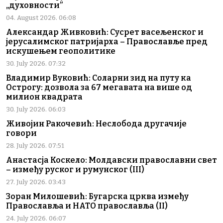
„духовности”
04. August 2026. 06:08
Александар Живковић: Сусрет васељенског и
јерусалимског патријарха – Православље пред
искушењем геополитике
30. July 2026. 07:32
Владимир Вуковић: Соларни зид на путу ка
Острогу: дозвола за 67 мегавата на више од
милион квадрата
30. July 2026. 06:03
Живојин Ракочевић: Неслобода другачије
говори
28. July 2026. 07:51
Анастасја Коскело: Молдавски православни свет
– између руског и румунског (III)
27. July 2026. 03:43
Зоран Милошевић: Бугарска црква између
Православља и НАТО православља (II)
24. July 2026. 06:07