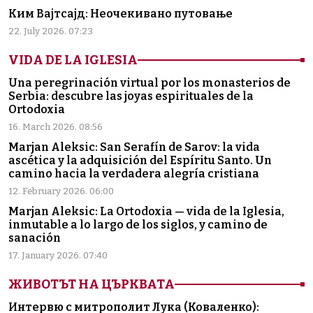
Ким Вајтсајд: Неочекивано путовање
22. July 2026. 07:23
VIDA DE LA IGLESIA
Una peregrinación virtual por los monasterios de
Serbia: descubre las joyas espirituales de la
Ortodoxia
16. March 2026. 08:56
Marjan Aleksic: San Serafín de Sarov: la vida
ascética y la adquisición del Espíritu Santo. Un
camino hacia la verdadera alegría cristiana
12. February 2026. 06:00
Marjan Aleksic: La Ortodoxia — vida de la Iglesia,
inmutable a lo largo de los siglos, y camino de
sanación
17. January 2026. 07:40
ЖИВОТЪТ НА ЦЪРКВАТА
Интервю с митрополит Лука (Коваленко):