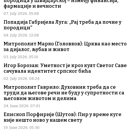
породица у Швајцарској – између финансија,
фармације и вечности
07. July 2026. 05:08
Попадија Габријела Луга: „Рај треба да почне у
породици“
04. July 2026. 12:08
Митрополит Марко (Головков): Црква као место
за дијалог, љубав и живот
03. July 2026. 05:10
Игор Борозан: Уметност је кроз култ Светог Саве
сачувала идентитет српског бића
02. July 2026. 04:24
Митрополит Гаврило: Духовник треба да се
труди да његове речи не буду у супротности са
његовим животом и делима
24. June 2026. 07:01
Епископ Порфирије (Шутов): Пир у време куге
није нешто ново у нашем свету
19. June 2026. 05:30