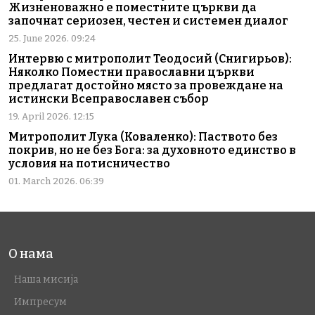
Жизненоважно е поместните църкви да
започнат сериозен, честен и системен диалог
25. June 2026. 09:24
Интервю с митрополит Теодосий (Снигирьов):
Няколко Поместни православни църкви
предлагат достойно място за провеждане на
истински Всеправославен събор
19. April 2026. 12:15
Митрополит Лука (Коваленко): Паството без
покрив, но не без Бога: за духовното единство в
условия на потисничество
01. March 2026. 06:39
О нама
Наша мисија
Импресум