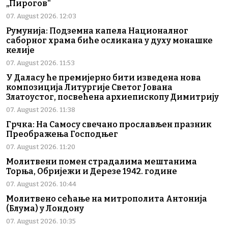
„Пирогов“
07. August 2026. 12:03
Румунија: Подземна капела Националног
саборног храма биће осликана у духу монашке
келије
07. August 2026. 11:53
У Даласу ће премијерно бити изведена нова
композиција Литургије Светог Јована
Златоустог, посвећена архиепископу Димитрију
07. August 2026. 11:38
Грчка: На Самосу свечано прослављен празник
Преображења Господњег
07. August 2026. 11:20
Молитвени помен страдалима мештанима
Торња, Обријежи и Дерезе 1942. године
07. August 2026. 10:44
Молитвено сећање на митрополита Антонија
(Блума) у Лондону
07. August 2026. 10:35