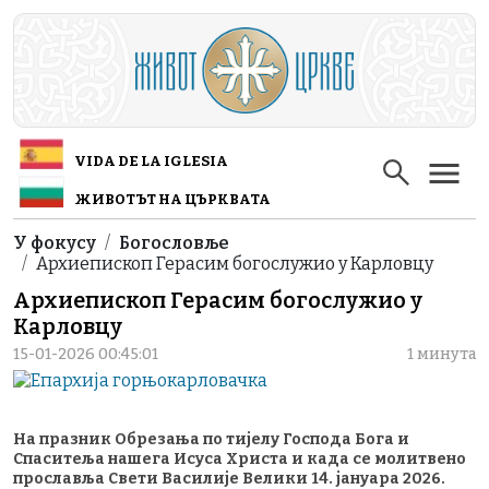
Skip to main content
VIDA DE LA IGLESIA
ЖИВОТЪТ НА ЦЪРКВАТА
Breadcrumb
У фокусу
Богословље
Архиепископ Герасим богослужио у Карловцу
Архиепископ Герасим богослужио у
Карловцу
15-01-2026 00:45:01
1 минута
На празник Oбрезања по тијелу Господа Бога и
Спаситеља нашега Исуса Христа и када се молитвено
прославља Свети Василије Велики 14. јануара 2026.