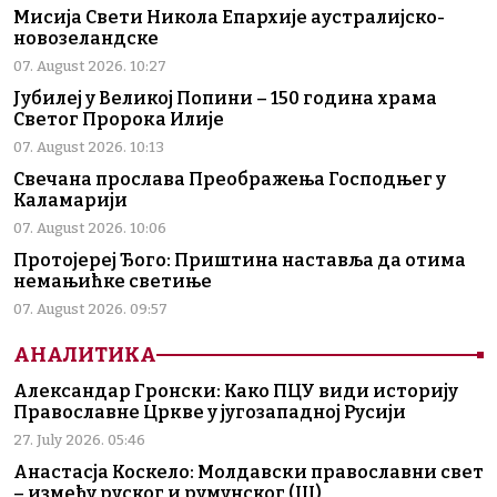
Мисија Свети Никола Епархије аустралијско-
новозеландске
07. August 2026. 10:27
Јубилеј у Великој Попини – 150 година храма
Светог Пророка Илије
07. August 2026. 10:13
Свечана прослава Преображења Господњег у
Каламарији
07. August 2026. 10:06
Протојереј Ђого: Приштина наставља да отима
немањићке светиње
07. August 2026. 09:57
АНАЛИТИКА
Александар Гронски: Како ПЦУ види историју
Православне Цркве у југозападној Русији
27. July 2026. 05:46
Анастасја Коскело: Молдавски православни свет
– између руског и румунског (III)