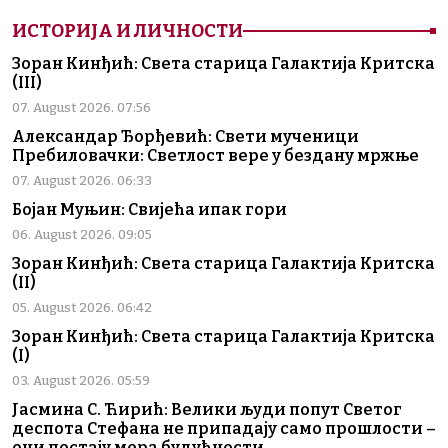
ИСТОРИЈА И ЛИЧНОСТИ
Зоран Кинђић: Света старица Галактија Критска
(III)
07. August 2026. 07:56
Александар Ђорђевић: Свети мученици
Пребиловачки: Светлост вере у бездану мржње
07. August 2026. 06:33
Бојан Муњин: Свијећа ипак гори
06. August 2026. 09:05
Зоран Кинђић: Света старица Галактија Критска
(II)
05. August 2026. 06:42
Зоран Кинђић: Света старица Галактија Критска
(I)
03. August 2026. 05:59
Јасмина С. Ћирић: Велики људи попут Светог
деспота Стефана не припадају само прошлости –
они постају мера будућности