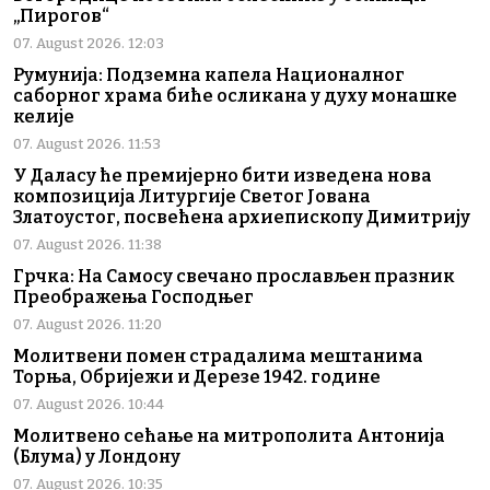
„Пирогов“
07. August 2026. 12:03
Румунија: Подземна капела Националног
саборног храма биће осликана у духу монашке
келије
07. August 2026. 11:53
У Даласу ће премијерно бити изведена нова
композиција Литургије Светог Јована
Златоустог, посвећена архиепископу Димитрију
07. August 2026. 11:38
Грчка: На Самосу свечано прослављен празник
Преображења Господњег
07. August 2026. 11:20
Молитвени помен страдалима мештанима
Торња, Обријежи и Дерезе 1942. године
07. August 2026. 10:44
Молитвено сећање на митрополита Антонија
(Блума) у Лондону
07. August 2026. 10:35