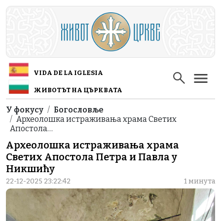
Skip to main content
VIDA DE LA IGLESIA
ЖИВОТЪТ НА ЦЪРКВАТА
Breadcrumb
У фокусу
Богословље
Археолошка истраживања храма Светих
Апостола…
Археолошка истраживања храма
Светих Апостола Петра и Павла у
Никшићу
22-12-2025 23:22:42
1 минута