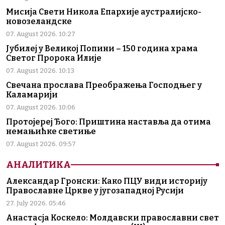
Мисија Свети Никола Епархије аустралијско-
новозеландске
07. August 2026. 10:27
Јубилеј у Великој Попини – 150 година храма
Светог Пророка Илије
07. August 2026. 10:13
Свечана прослава Преображења Господњег у
Каламарији
07. August 2026. 10:06
Протојереј Ђого: Приштина наставља да отима
немањићке светиње
07. August 2026. 09:57
АНАЛИТИКА
Александар Гронски: Како ПЦУ види историју
Православне Цркве у југозападној Русији
27. July 2026. 05:46
Анастасја Коскело: Молдавски православни свет