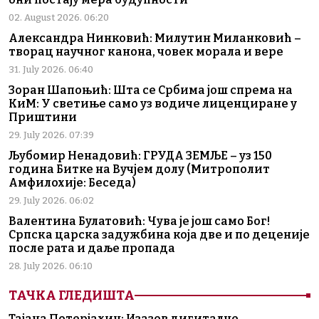
02. August 2026. 06:20
Александра Нинковић: Милутин Миланковић –
творац научног канона, човек морала и вере
31. July 2026. 06:40
Зоран Шапоњић: Шта се Србима још спрема на
КиМ: У светиње само уз водиче лиценциране у
Приштини
29. July 2026. 07:39
Љубомир Ненадовић: ГРУДА ЗЕМЉЕ – уз 150
година Битке на Вучјем долу (Митрополит
Амфилохије: Беседа)
29. July 2026. 06:02
Валентина Булатовић: Чува је још само Бог!
Српска царска задужбина која две и по деценије
после рата и даље пропада
28. July 2026. 06:10
ТАЧКА ГЛЕДИШТА
Тајана Потерјахин: Изазов дигиталне