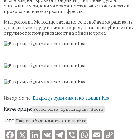
влаге, замјена кровног покривача, чишћење фуга на
спољашњим зидовима храма, постављање нових врата и
прозора као и конзервација фресака.
Митрополит Методије захвалио се извођачима радова на
досадашњем труду и њиховом раду наглашавајући њихову
стручност и пожртвованост на обнови храма.
Извор, фото
:
Епархија будимљанско-никшићка
Категорије:
Богословље
Српска црква
Вести
Тагс:
Епархија будимљанско-никшићка
F
X
Li
V
T
V
W
E
C