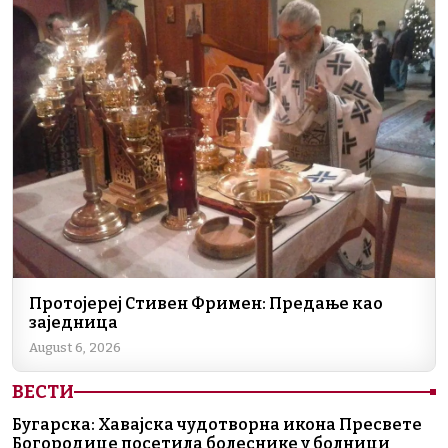
Протојереј Стивен Фримен: Предање као
заједница
August 6, 2026
ВЕСТИ
Бугарска: Хавајска чудотворна икона Пресвете
Богородице посетила болеснике у болници