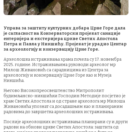
Управа за заштиту културних добара Црне Горе дала
је сагласност на Конзерваторски пројекат санације
ентеријера и екстеријера цркве Светих Апостола
Петра и Павла у Никшићу. Пројекат је урадио Центар
за археологију и конзервацију Црне Горе.
Археолошка истраживања храма почела су 17. новембра
2025. године. Истраживањима руководи археолог мр
Милош Живановић са сарадницима из Центра за
археологију и конзервацију Црне Горе као и Музеја
Никшића.
Његово Високопреосвештенство Митрополит
будимљанско-никшићки Господин Методије посјетио је
храм Светих Апостола и од стране археолога мр Милоша
Живановића упознат са досадашњим као и планираним
радовима до завршетка археолошких истраживања.
Послије археолошких истраживања планирани су и други
радови на обнови цркве Светих Апостола: заштита од