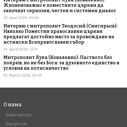
Жизненоважно е поместните църкви да
започнат сериозен, честен и системен диалог
25. June 2026. 09:24
Интервю с митрополит Теодосий (Снигирьов):
Няколко Поместни православни църкви
предлагат достойно място за провеждане на
истински Всеправославен събор
19. April 2026. 12:15
Митрополит Лука (Коваленко): Паството без
покрив, но не без Бога: за духовното единство в
условия на потисничество
01. March 2026. 06:39
О нама
Наша мисија
Импресум