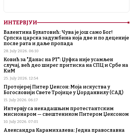
ИНТЕРВЈУИ
Валентина Булатовић: Чува је још само Бог!
Српска царска задужбина која две и по деценије
после рата и даље пропада
28. July 2026. 06:10
Ковић за "Данас на РТ": Џуфка није усамљен
случај, већ део ширег притиска на СПЦ и Србе на
КиМ
25. July 2026. 12:54
Протојереј Питер Џексон: Моја искуства у
Богословији Свете Тројице у Џорданвилу (САД)
15. July 2026. 06:17
Интервју са некадашњим протестантским
мисионаром — свештеником Питером Џексоном
10. July 2026. 07:01
Александра Карамихалева: Једна православна