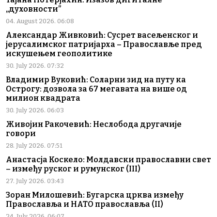
„духовности”
04. August 2026. 06:08
Александар Живковић: Сусрет васељенског и
јерусалимског патријарха – Православље пред
искушењем геополитике
30. July 2026. 07:32
Владимир Вуковић: Соларни зид на путу ка
Острогу: дозвола за 67 мегавата на више од
милион квадрата
30. July 2026. 06:03
Живојин Ракочевић: Неслобода другачије
говори
28. July 2026. 07:51
Анастасја Коскело: Молдавски православни свет
– између руског и румунског (III)
27. July 2026. 03:43
Зоран Милошевић: Бугарска црква између
Православља и НАТО православља (II)
24. July 2026. 06:07