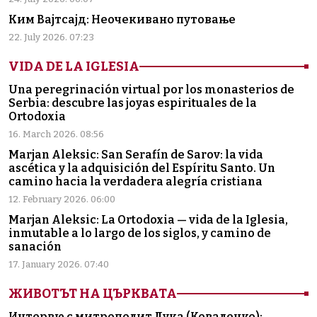
Ким Вајтсајд: Неочекивано путовање
22. July 2026. 07:23
VIDA DE LA IGLESIA
Una peregrinación virtual por los monasterios de
Serbia: descubre las joyas espirituales de la
Ortodoxia
16. March 2026. 08:56
Marjan Aleksic: San Serafín de Sarov: la vida
ascética y la adquisición del Espíritu Santo. Un
camino hacia la verdadera alegría cristiana
12. February 2026. 06:00
Marjan Aleksic: La Ortodoxia — vida de la Iglesia,
inmutable a lo largo de los siglos, y camino de
sanación
17. January 2026. 07:40
ЖИВОТЪТ НА ЦЪРКВАТА
Интервю с митрополит Лука (Коваленко):