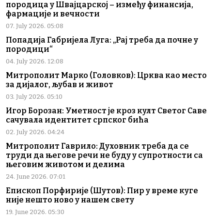
породица у Швајцарској – између финансија,
фармације и вечности
07. July 2026. 05:08
Попадија Габријела Луга: „Рај треба да почне у
породици“
04. July 2026. 12:08
Митрополит Марко (Головков): Црква као место
за дијалог, љубав и живот
03. July 2026. 05:10
Игор Борозан: Уметност је кроз култ Светог Саве
сачувала идентитет српског бића
02. July 2026. 04:24
Митрополит Гаврило: Духовник треба да се
труди да његове речи не буду у супротности са
његовим животом и делима
24. June 2026. 07:01
Епископ Порфирије (Шутов): Пир у време куге
није нешто ново у нашем свету
19. June 2026. 05:30