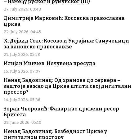
– између руског и румунског (III)
27. July 2026. 03:43
Димитрије Марковић: Косовска православна
црква
22. July 2026. 04:45
Х. Дејвид Солс: Косово и Украјина: Самученици
за канонско православље
21. July 2026. 05:58
Илијан Минчев: Нечувена пресуда
16. July 2026. 07:07
Ненад Бадовинац: Од храмова до сервера –
зашто је важно да Црква штити свој дигитални
простор?
14. July 2026. 05:36
Зоран Чворовић: Фанар као црквени ресор
Брисела
29. June 2026. 05:10
Ненад Бадовинац: Безбедност Цркве у
дигиталном простору