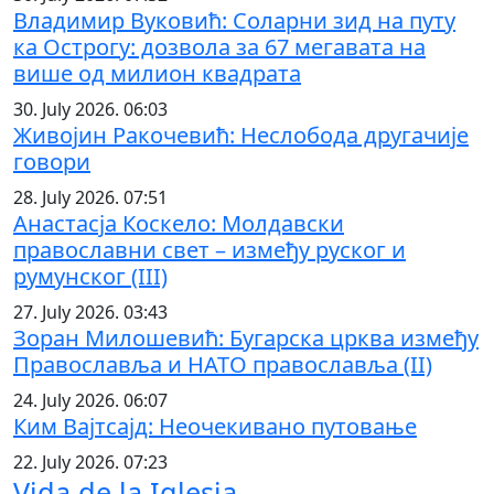
Владимир Вуковић: Соларни зид на путу
ка Острогу: дозвола за 67 мегавата на
више од милион квадрата
30. July 2026. 06:03
Живојин Ракочевић: Неслобода другачије
говори
28. July 2026. 07:51
Анастасја Коскело: Молдавски
православни свет – између руског и
румунског (III)
27. July 2026. 03:43
Зоран Милошевић: Бугарска црква између
Православља и НАТО православља (II)
24. July 2026. 06:07
Ким Вајтсајд: Неочекивано путовање
22. July 2026. 07:23
Vida de la Iglesia