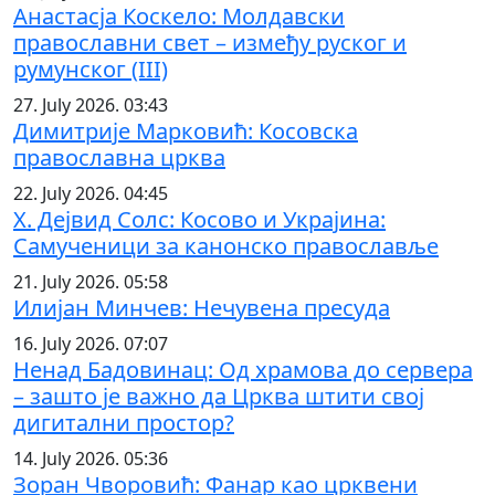
Анастасја Коскело: Молдавски
православни свет – између руског и
румунског (III)
27. July 2026. 03:43
Димитрије Марковић: Косовска
православна црква
22. July 2026. 04:45
Х. Дејвид Солс: Косово и Украјина:
Самученици за канонско православље
21. July 2026. 05:58
Илијан Минчев: Нечувена пресуда
16. July 2026. 07:07
Ненад Бадовинац: Од храмова до сервера
– зашто је важно да Црква штити свој
дигитални простор?
14. July 2026. 05:36
Зоран Чворовић: Фанар као црквени