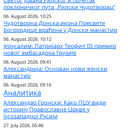
Светог Јована Рилског и почетак
поклоничког пута „Рилски Чудотворац“
06. August 2026. 10:25
Чудотворна Донска икона Пресвете
Богородице враћена у Донски манастир
06. August 2026. 10:12
Јерусалим: Патријарх Теофил III примио
новог амбасадора Грузије
06. August 2026. 09:41
Александрија: Основан нови женски
манастир
06. August 2026. 09:16
Аналитика
Александар Гронски: Како ПЦУ види
историју Православне Цркве у
југозападној Русији
27. July 2026. 05:46