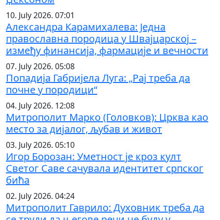
10. July 2026. 07:01
Александра Карамихалева: Једна
православна породица у Швајцарској –
између финансија, фармације и вечности
07. July 2026. 05:08
Попадија Габријела Луга: „Рај треба да
почне у породици“
04. July 2026. 12:08
Митрополит Марко (Головков): Црква као
место за дијалог, љубав и живот
03. July 2026. 05:10
Игор Борозан: Уметност је кроз култ
Светог Саве сачувала идентитет српског
бића
02. July 2026. 04:24
Митрополит Гаврило: Духовник треба да
се труди да његове речи не буду у