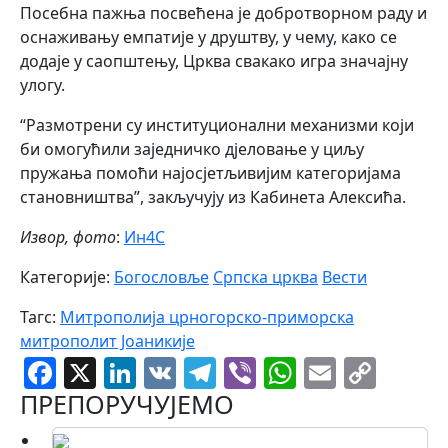
Посебна пажња посвећена је добротворном раду и
оснаживању емпатије у друштву, у чему, како се
додаје у саопштењу, Црква свакако игра значајну
улогу.
“Размотрени су институционални механизми који
би омогућили заједничко дјеловање у циљу
пружања помоћи најосјетљивијим категоријама
становништва”, закључују из Кабинета Алексића.
Извор, фото
:
Ин4С
Категорије:
Богословље
Српска црква
Вести
Тагс:
Митрополија црногорско-приморска
митрополит Јоаникије
Facebook
X
LinkedIn
VK
Telegram
Viber
WhatsAp
Email
Cop
Link
ПРЕПОРУЧУЈЕМО