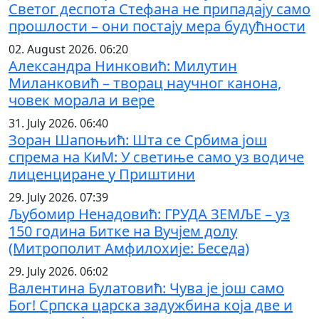
Светог деспота Стефана не припадају само
прошлости – они постају мера будућности
02. August 2026. 06:20
Александра Нинковић: Милутин
Миланковић – творац научног канона,
човек морала и вере
31. July 2026. 06:40
Зоран Шапоњић: Шта се Србима још
спрема на КиМ: У светиње само уз водиче
лиценциране у Приштини
29. July 2026. 07:39
Љубомир Ненадовић: ГРУДА ЗЕМЉЕ – уз
150 година Битке на Вучјем долу
(Митрополит Амфилохије: Беседа)
29. July 2026. 06:02
Валентина Булатовић: Чува је још само
Бог! Српска царска задужбина која две и