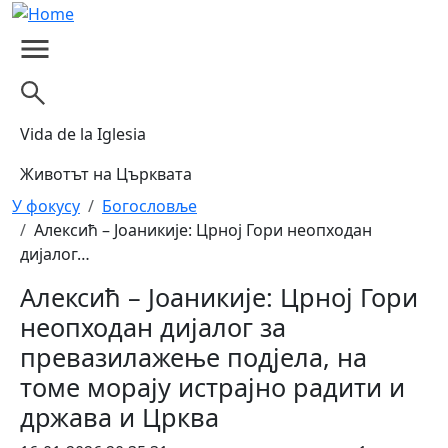
Skip to main content
Vida de la Iglesia
Животът на Църквата
Breadcrumb
У фокусу
Богословље
Алексић – Јоаникије: Црној Гори неопходан
дијалог…
Алексић – Јоаникије: Црној Гори
неопходан дијалог за
превазилажење подјела, на
томе морају истрајно радити и
држава и Црква