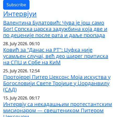
Интервјуи
Валентина Булатовић: Чува је још само
Бог! Српска царска задужбина која две и
по деценије после рата и даље пропада
28. July 2026. 06:10
Ковић за "Данас на РТ": Џуфка није
усамљен случај, већ део ширег притиска
на СПЦ и Србе на КиМ
25. July 2026. 12:54
Протојереј Питер Џексон: Моја искуства у
Богословији Свете Тројице у Џорданвилу
(САД)
15. July 2026. 06:17
Интервју са некадашњим протестантским
мисионаром — свештеником Питером
Џексоном