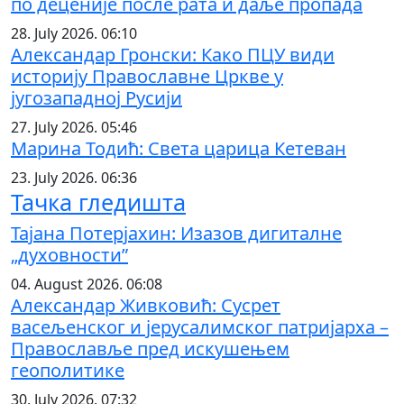
по деценије после рата и даље пропада
28. July 2026. 06:10
Александар Гронски: Како ПЦУ види
историју Православне Цркве у
југозападној Русији
27. July 2026. 05:46
Марина Тодић: Света царица Кетеван
23. July 2026. 06:36
Тачка гледишта
Тајана Потерјахин: Изазов дигиталне
„духовности”
04. August 2026. 06:08
Александар Живковић: Сусрет
васељенског и јерусалимског патријарха –
Православље пред искушењем
геополитике
30. July 2026. 07:32