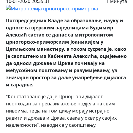
16-01-2026 20:35:31
1 минута
Потпредсједник Владе за образовање, науку и
односе са вјерским заједницама Будимир
Алексић састао се данас са митрополитом
црногорско-приморским Јоаникијем у
Цетињском манастиру, а током сусрета је, како
је саопштено из Кабинета Алексића, оцијењено
да односи државе и Цркве почивају на
међусобном поштовању и разумијевању, уз
значајан простор за даље унапређење дијалога
и сарадње.
“Констатовано је да је Црној Гори дијалог
неопходан за превазилажење подјела на свим
нивоима, те да на том циљу морају истрајно
радити и држава и Црква, свака у оквиру својих
надлежности”, наводи се у саопштењу.