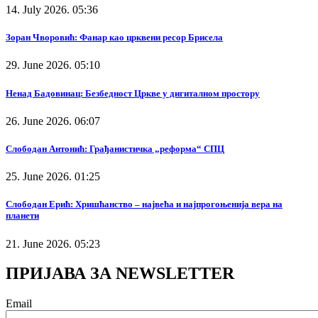
14. July 2026. 05:36
Зоран Чворовић: Фанар као црквени ресор Брисела
29. June 2026. 05:10
Ненад Бадовинац: Безбедност Цркве у дигиталном простору
26. June 2026. 06:07
Слободан Антонић: Грађанистичка „реформа“ СПЦ
25. June 2026. 01:25
Слободан Ерић: Хришћанство – највећа и најпрогоњенија вера на
планети
21. June 2026. 05:23
ПРИЈАВА ЗА NEWSLETTER
Email