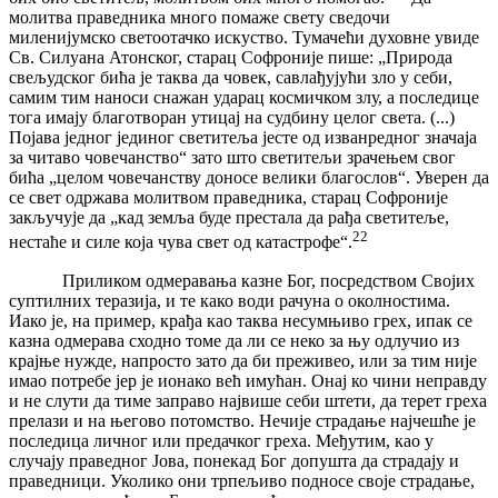
молитва праведника много помаже свету сведочи
миленијумско светоотачко искуство. Тумачећи духовне увиде
Св. Силуана Атонског, старац Софроније пише: „Природа
свељудског бића је таква да човек, савлађујући зло у себи,
самим тим наноси снажан ударац космичком злу, а последице
тога имају благотворан утицај на судбину целог света. (...)
Појава једног јединог светитеља јесте од изванредног значаја
за читаво човечанство“ зато што светитељи зрачењем свог
бића „целом човечанству доносе велики благослов“. Уверен да
се свет одржава молитвом праведника, старац Софроније
закључује да „кад земља буде престала да рађа светитеље,
22
нестаће и силе која чува свет од катастрофе“.
Приликом одмеравања казне Бог, посредством Својих
суптилних теразија, и те како води рачуна о околностима.
Иако је, на пример, крађа као таква несумњиво грех, ипак се
казна одмерава сходно томе да ли се неко за њу одлучио из
крајње нужде, напросто зато да би преживео, или за тим није
имао потребе јер је ионако већ имућан. Онај ко чини неправду
и не слути да тиме заправо највише себи штети, да терет греха
прелази и на његово потомство. Нечије страдање најчешће је
последица личног или предачког греха. Међутим, као у
случају праведног Јова, понекад Бог допушта да страдају и
праведници. Уколико они трпељиво подносе своје страдање,