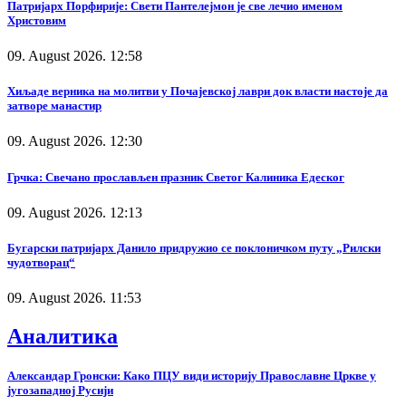
Патријарх Порфирије: Свети Пантелејмон је све лечио именом
Христовим
09. August 2026. 12:58
Хиљаде верника на молитви у Почајевској лаври док власти настоје да
затворе манастир
09. August 2026. 12:30
Грчка: Свечано прослављен празник Светог Калиника Едеског
09. August 2026. 12:13
Бугарски патријарх Данило придружио се поклоничком путу „Рилски
чудотворац“
09. August 2026. 11:53
Аналитика
Александар Гронски: Како ПЦУ види историју Православне Цркве у
југозападној Русији