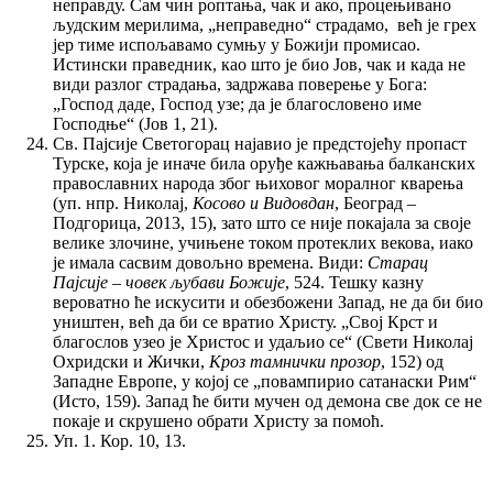
неправду. Сам чин роптања, чак и ако, процењивано
људским мерилима, „неправедно“ страдамо, већ је грех
јер тиме испољавамо сумњу у Божији промисао.
Истински праведник, као што је био Јов, чак и када не
види разлог страдања, задржава поверење у Бога:
„Господ даде, Господ узе; да је благословено име
Господње“ (Јов 1, 21).
Св. Пајсије Светогорац најавио је предстојећу пропаст
Турске, која је иначе била оруђе кажњавања балканских
православних народа због њиховог моралног кварења
(уп. нпр. Николај,
Косово и Видовдан
, Београд –
Подгорица, 2013, 15), зато што се није покајала за своје
велике злочине, учињене током протеклих векова, иако
је имала сасвим довољно времена. Види:
Старац
Пајсије – човек љубави Божије
, 524. Тешку казну
вероватно ће искусити и обезбожени Запад, не да би био
уништен, већ да би се вратио Христу. „Свој Крст и
благослов узео је Христос и удаљио се“ (Свети Николај
Охридски и Жички,
Кроз тамнички прозор
, 152) од
Западне Европе, у којој се „повампирио сатанаски Рим“
(Исто, 159). Запад ће бити мучен од демона све док се не
покаје и скрушено обрати Христу за помоћ.
Уп. 1. Кор. 10, 13.