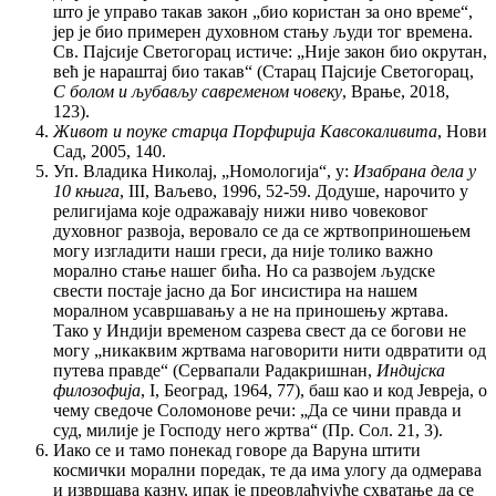
што је управо такав закон „био користан за оно време“,
јер је био примерен духовном стању људи тог времена.
Св. Пајсије Светогорац истиче: „Није закон био окрутан,
већ је нараштај био такав“ (Старац Пајсије Светогорац,
С болом и љубављу савременом човеку
, Врање, 2018,
123).
Живот и поуке старца Порфирија Кавсокаливита
, Нови
Сад, 2005, 140.
Уп. Владика Николај, „Номологија“, у:
Изабранa дела у
10 књига
, III, Ваљево, 1996, 52-59. Додуше, нарочито у
религијама које одражавају нижи ниво човековог
духовног развоја, веровало се да се жртвоприношењем
могу изгладити наши греси, да није толико важно
морално стање нашег бића. Но са развојем људске
свести постаје јасно да Бог инсистира на нашем
моралном усавршавању а не на приношењу жртава.
Тако у Индији временом сазрева свест да се богови не
могу „никаквим жртвама наговорити нити одвратити од
путева правде“ (Сервапали Радакришнан,
Индијска
филозофија
, I, Београд, 1964, 77), баш као и код Јевреја, о
чему сведоче Соломонове речи: „Да се чини правда и
суд, милије је Господу него жртва“ (Пр. Сол. 21, 3).
Иако се и тамо понекад говоре да Варуна штити
космички морални поредак, те да има улогу да одмерава
и извршава казну, ипак је преовлађујуће схватaње да се