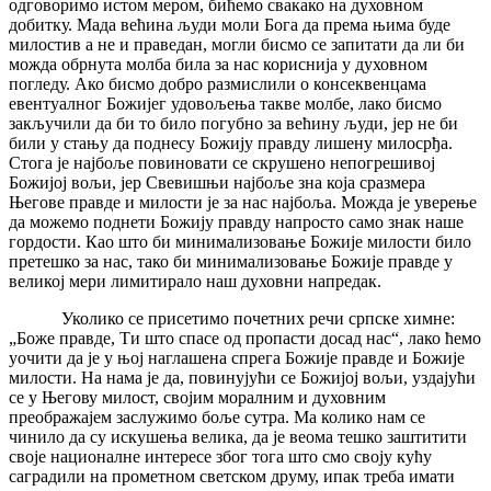
одговоримо истом мером, бићемо свакако на духовном
добитку. Мада већина људи моли Бога да према њима буде
милостив а не и праведан, могли бисмо се запитати да ли би
можда обрнута молба била за нас кориснија у духовном
погледу. Ако бисмо добро размислили о консеквенцама
евентуалног Божијег удовољења такве молбе, лако бисмо
закључили да би то било погубно за већину људи, јер не би
били у стању да поднесу Божију правду лишену милосрђа.
Стога је најбоље повиновати се скрушено непогрешивој
Божијој вољи, јер Свевишњи најбоље зна која сразмера
Његове правде и милости је за нас најбоља. Можда је уверење
да можемо поднети Божију правду напросто само знак наше
гордости. Као што би минимализовање Божије милости било
претешко за нас, тако би минимализовање Божије правде у
великој мери лимитирало наш духовни напредак.
Уколико се присетимо почетних речи српске химне:
„Боже правде, Ти што спасе од пропасти досад нас“, лако ћемо
уочити да је у њој наглашена спрега Божије правде и Божије
милости. На нама је да, повинујући се Божијој вољи, уздајући
се у Његову милост, својим моралним и духовним
преображајем заслужимо боље сутра. Ма колико нам се
чинило да су искушења велика, да је веома тешко заштитити
своје националне интересе због тога што смо своју кућу
саградили на прометном светском друму, ипак треба имати