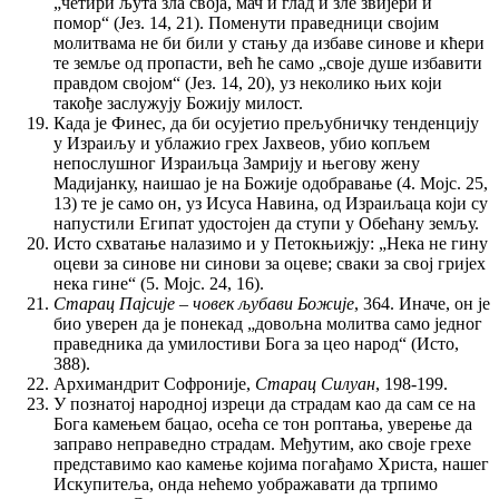
„четири љута зла своја, мач и глад и зле звијери и
помор“ (Јез. 14, 21). Поменути праведници својим
молитвама не би били у стању да избаве синове и кћери
те земље од пропасти, већ ће само „своје душе избавити
правдом својом“ (Јез. 14, 20), уз неколико њих који
такође заслужују Божију милост.
Када је Финес, да би осујетио прељубничку тенденцију
у Израиљу и ублажио грех Јахвеов, убио копљем
непослушног Израиљца Замрију и његову жену
Мадијанку, наишао је на Божије одобравање (4. Мојс. 25,
13) те је само он, уз Исуса Навина, од Израиљаца који су
напустили Египат удостојен да ступи у Обећану земљу.
Исто схватање налазимо и у Петокњижју: „Нека не гину
оцеви за синове ни синови за оцеве; сваки за свој гријех
нека гине“ (5. Мојс. 24, 16).
Старац Пајсије – човек љубави Божије
, 364. Иначе, он је
био уверен да је понекад „довољна молитва само једног
праведника да умилостиви Бога за цео народ“ (Исто,
388).
Архимандрит Софроније,
Старац Силуан
, 198-199.
У познатој народној изреци да страдам као да сам се на
Бога камењем бацао, осећа се тон роптања, уверење да
заправо неправедно страдам. Међутим, ако своје грехе
представимо као камење којима погађамо Христа, нашег
Искупитеља, онда нећемо уображавати да трпимо