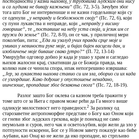
постојаности у казни њиховој, у трудовима људским они нису
и са људима не бивају кажњени“
(Пс. 72, 3-5). Зачуђен због
тога што Бог не интервенише и не казни гордељивце који су
се оденули
„у неправду и безбожност своју“
(Пс. 72, 6), који
су пуни лукавства и неправде, који
„неправду у висину
говорише“
, те
„поставише на небу уста своја, и језик им се
пружи до земље“
(Пс. 72, 8-9), он се чак, у приличној мери
поколебан, пита:
„Еда ли узалуд учих правди срце моје и
умивах у невиности руке моје, и бијах бијен васцели дан, и
изобличење моје биваше свако јутро?“
(П. 72, 13-14)
Умирујући одговор добио је када је ушао у храм и сагледао
њихов жалосни крај, схвативши да се Божија правда, ма
колико нам се чинила спора, ипак непогрешиво извршава:
„Јер, за лукавства њихова ставио си им зла, оборио си их када
се узгордише. Како дођоше у опустошење ненадано,
ишчезоше, пропадаше због безакоња свога“
(Пс. 72, 18-19).
Разлог зашто Бог оклева са казном треба тражити у
томе што се за Њега с правом може рећи да Га много више
2
одликује милостивост него праведност.
За разлику од
старозаветне антропоморфне представе о Богу као Оном који
се гневи због људских грехова, који је понекад не само
неумољив и суров, него чак и осветољубив, који жели да зло у
потпуности искорени, Бог се у Новом завету показује као биће
љубави, као Онај ко не жели да ико пропадне, ко стрпљиво