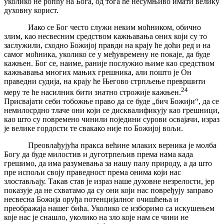
уколико не ропћу на Бога, од тога ће несумњиво имати велику
духовну корист.
Иако се Бог често служи неким моћником, обично
злим, као несвесним средством кажњавања оних који су то
заслужили, сходно Божијој правди на крају ће доћи ред и на
самог моћника, уколико се у међувремену не покаје, да буде
кажњен. Бог се, наиме, раније послужио њиме као средством
кажњавања многих мањих грешника, али пошто је Он
праведни судија, на крају ће Његово стрпљење превршити
24
меру те ће насилник бити знатно строжије кажњен.
Присвајати себи тобожње право да се буде „бич Божији“, да се
немилосрдно тлаче они који се дисквалификују као грешници,
као што су повремeно чинили поједини сурови освајачи, израз
је велике гордости те свакако није по Божијој вољи.
Преовлађујућа пракса већине млаких верника је молба
Богу да буде милостив и дуготрпељив према нама када
грешимо, да има разумевања за нашу палу природу, а да што
пре испољи своју праведност према онима који нас
злостављају. Такав став је израз наше духовне незрелости, јер
показује да не схватамо да су они који нас повређују заправо
несвесна Божија оруђа потенцијалног очишћења и
преображаја нашег бића. Уколико се изборимо са искушењем
које нас је снашло, уколико на зло које нам се чини не