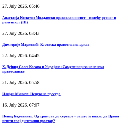
27. July 2026. 05:46
Анастасја Коскело: Молдавски православни свет – између руског и
румунског (III)
27. July 2026. 03:43
Димитрије Марковић: Косовска православна црква
22. July 2026. 04:45
Х. Дејвид Солс: Косово и Украјина: Самученици за канонско
православље
21. July 2026. 05:58
Илијан Минчев: Нечувена пресуда
16. July 2026. 07:07
Ненад Бадовинац: Од храмова до сервера – зашто је важно да Црква
штити свој дигитални простор?