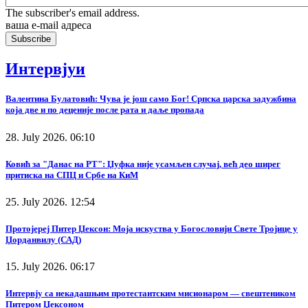
The subscriber's email address.
ваша е-mail адреса
Интервјуи
Валентина Булатовић: Чува је још само Бог! Српска царска задужбина
која две и по деценије после рата и даље пропада
28. July 2026. 06:10
Ковић за "Данас на РТ": Џуфка није усамљен случај, већ део ширег
притиска на СПЦ и Србе на КиМ
25. July 2026. 12:54
Протојереј Питер Џексон: Моја искуства у Богословији Свете Тројице у
Џорданвилу (САД)
15. July 2026. 06:17
Интервју са некадашњим протестантским мисионаром — свештеником
Питером Џексоном