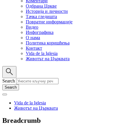
Коментари
Одбрана Цркве
Историја и личности
Тачка гледишта
Повратне информације
Видео
Инфографика
О нама
Политика коришћења
Контакт
Vida de la Iglesia
Животът на Църквата
Search
Vida de la Iglesia
Животът на Църквата
Breadcrumb