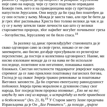
није само на народу, чији су греси подстакли оправдани
Божији гнев, него и на праведницима који су претходно
напустили Јерусалим. Они верују да би град био поштеђен да
су они остали у њему. Можда је заиста тако, али пре ће бити да
је грех због распињања Христа био толико велики да чак и да
су се у њему затекли такве личности као што су велики
старозаветни пророци, због највећег могућег почињеног греха
18
– богоубиства, Јерусалиму не би било спаса.
За разлику од данас преовлађујућег становишта да је
свако одговоран само за своје грехе, никако се не сме
занемарити, ако бисмо догађаје просуђивали из религијске
перспективе, да постоји и колективна одговорност. Наиме, ми
нисмо изоловане монаде да се на нама не би испољиле
последице, позитивне или негативне, понашања наших
ближњих. Свестан несталности тврдовратог јеврејског народа,
спремног да се лако приклони поштовању паганских богова,
Господ је од сваког Јевреја тражио ревновање за поштовање
Његових заповести. Да би спречио евентуалну равнодушност
побожних Јевреја према моралном и духовном стању свог
народа, Бог посредством пророка опомиње:
„Ево ме на те;
извући ћу мач свој из корица, и истријебићу из тебе праведнога
19
и безбожнога“
(Јез. 21, 8).
У Старом завету Јахве предочава
Израиљцима да је Он
„Бог Ревнитељ“
, да походи
„гријехе