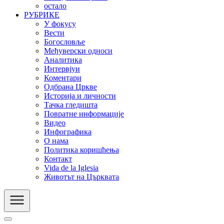
остало
РУБРИКЕ
У фокусу
Вести
Богословље
Међуверски односи
Аналитика
Интервјуи
Коментари
Одбрана Цркве
Историја и личности
Тачка гледишта
Повратне информације
Видео
Инфографика
О нама
Политика коришћења
Контакт
Vida de la Iglesia
Животът на Църквата