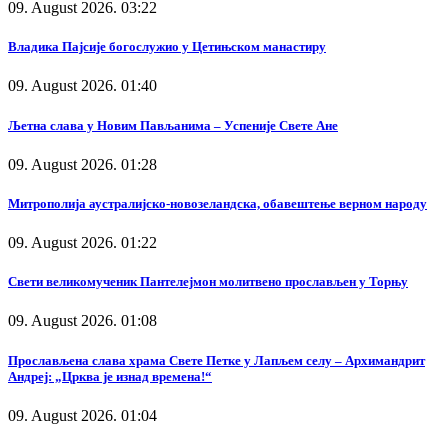
09. August 2026. 03:22
Владика Пајсије богослужио у Цетињском манастиру
09. August 2026. 01:40
Љетна слава у Новим Пављанима – Успеније Свете Ане
09. August 2026. 01:28
Митрополија аустралијско-новозеландска, обавештење верном народу
09. August 2026. 01:22
Свети великомученик Пантелејмон молитвено прослављен у Торњу
09. August 2026. 01:08
Прослављена слава храма Свете Петке у Лапљем селу – Архимандрит
Андреј: „Црква је изнад времена!“
09. August 2026. 01:04