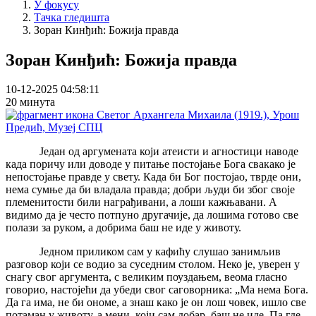
У фокусу
Тачка гледишта
Зоран Кинђић: Божија правда
Зоран Кинђић: Божија правда
10-12-2025 04:58:11
20 минута
Један од аргумената који атеисти и агностици наводе
када поричу или доводе у питање постојање Бога свакако је
непостојање правде у свету. Када би Бог постојао, тврде они,
нема сумње да би владала правда; добри људи би због своје
племенитости били награђивани, а лоши кажњавани. А
видимо да је често потпуно другачије, да лошима готово све
полази за руком, а добрима баш не иде у животу.
Једном приликом сам у кафићу слушао занимљив
разговор који се водио за суседним столом. Неко је, уверен у
снагу свог аргумента, с великим поуздањем, веома гласно
говорио, настојећи да убеди свог саговорника: „Ма нема Бога.
Да га има, не би ономе, а знаш како је он лош човек, ишло све
потаман у животу, а мени, који сам добар, баш не иде. Па где