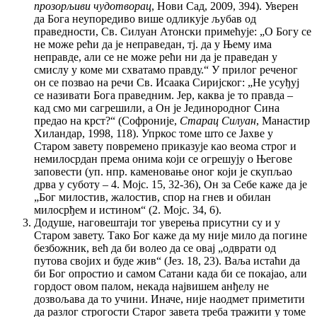
прозорљиви чудотворац
, Нови Сад, 2009, 394). Уверен
да Бога неупоредиво више одликује љубав од
праведности, Св. Силуан Атонски примећује: „О Богу се
не може рећи да је неправедан, тј. да у Њему има
неправде, али се не може рећи ни да је праведан у
смислу у коме ми схватамо правду.“ У прилог реченог
он се позвао на речи Св. Исаака Сиријског: „Не усуђуј
се називати Бога праведним. Јер, каква је то правда –
кад смо ми сагрешили, а Он је Јединородног Сина
предао на крст?“ (Софроније,
Старац Силуан
, Манастир
Хиландар, 1998, 118). Упркос томе што се Јахве у
Старом завету повремено приказује као веома строг и
немилосрдан према онима који се огрешују о Његове
заповести (уп. нпр. каменовање оног који је скупљао
дрва у суботу – 4. Мојс. 15, 32-36), Он за Себе каже да је
„Бог милостив, жалостив, спор на гнев и обилан
милосрђем и истином“ (2. Мојс. 34, 6).
Додуше, наговештаји тог уверења присутни су и у
Старом завету. Тако Бог каже да му није мило да погине
безбожник, већ да би волео да се овај „одврати од
путова својих и буде жив“ (Јез. 18, 23). Ваља истаћи да
би Бог опростио и самом Сатани када би се покајао, али
гордост овом палом, некада највишем анђелу не
дозвољава да то учини. Иначе, није наодмет приметити
да разлог строгости Старог завета треба тражити у томе