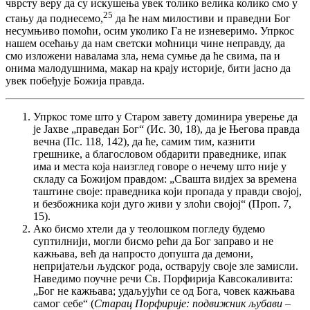
чврсту веру да су искушења увек толико велика колико смо у
25
стању да поднесемо,
да ће нам милостиви и праведни Бог
несумњиво помоћи, осим уколико Га не изневеримо. Упркос
нашем осећању да нам светски моћници чине неправду, да
смо изложени навалама зла, нема сумње да ће свима, па и
онима малодушнима, макар на крају историје, бити јасно да
увек побеђује Божија правда.
Упркос томе што у Старом завету доминира уверење да
је Јахве „праведан Бог“ (Ис. 30, 18), да је Његова правда
вечна (Пс. 118, 142), да ће, самим тим, казнити
грешнике, а благословом обдарити праведнике, ипак
има и места која наизглед говоре о нечему што није у
складу са Божијом правдом: „Свашта видјех за времена
таштине своје: праведника који пропада у правди својој,
и безбожника који дуго живи у злоћи својој“ (Проп. 7,
15).
Ако бисмо хтели да у теолошком погледу будемо
суптилнији, могли бисмо рећи да Бог заправо и не
кажњава, већ да напросто допушта да демони,
непријатељи људског рода, остварују своје зле замисли.
Наведимо поучне речи Св. Порфирија Кавсокаливита:
„Бог не кажњава; удаљујући се од Бога, човек кажњава
самог себе“ (
Старац Порфирије: подвижник љубави –