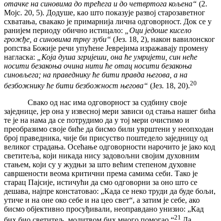
отачке на синовима до трећега и до четвртога кољена“
(2.
Мојс. 20, 5). Додуше, као што показује развој старозаветног
схватања, свакако је примарнија лична одговорност. Док се у
ранијем периоду обично истицало:
„Оци једоше кисело
грожђе, а синовима трну зуби“
(Јез. 18, 2), након вавилонског
ропства Божије речи упућене Јеврејима изражавају промену
нагласка:
„Која душа згријеши, она ће умријети, син неће
носити безакоња очина нити ће отац носити безакоња
синовљега; на праведнику ће бити правда његова, а на
20
безбожнику ће бити безбожност његова“
(Јез. 18, 20).
Свако од нас има одговорност за судбину своје
заједнице, јер она у извесној мери зависи од стања нашег бића
те је на нама да се потрудимо да у тој мери очистимо и
преобразимо своје биће да бисмо били уврштени у неопходан
број праведника, чије би присуство поштедело заједницу од
великог страдања. Осећање одговорности нарочито је јако код
светитеља, који никада нису задовољни својим духовним
стањем, који су у жудњи за што већим степеном духовне
савршености веома критични према самима себи. Тако је
старац Пајсије, истичући да смо одговорни за оно што се
дешава, најпре констатовао: „Када се неко труди да буде бољи,
утиче и на оне око себе и на цео свет“, а затим је себе, ако
бисмо објективно просуђивали, неоправдано унизио: „Кад
21
бих био светитељ, молитвом бих много помогао.“
Да