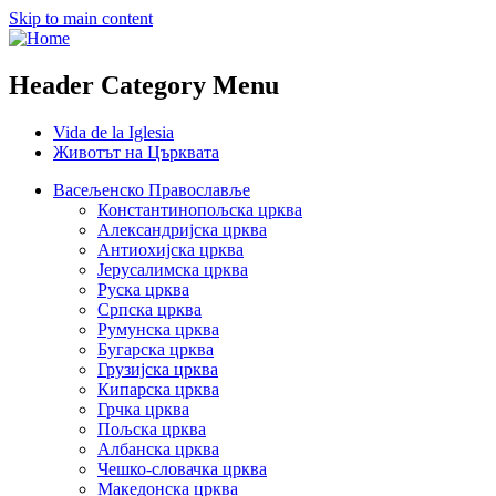
Skip to main content
Header Category Menu
Vida de la Iglesia
Животът на Църквата
Васељенско Православље
Константинопољска црква
Александријска црква
Антиохијска црква
Јерусалимска црква
Руска црква
Српска црква
Румунска црква
Бугарска црква
Грузијска црква
Кипарска црква
Грчка црква
Пољска црква
Албанска црква
Чешко-словачка црква
Македонска црква