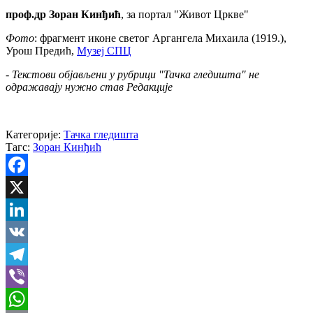
проф.др Зоран Кинђић
, за портал "Живот Цркве"
Фото
: фрагмент иконе светог Аргангела Михаила (1919.),
Урош Предић,
Музеј СПЦ
- Текстови објављени у рубрици "Тачка гледишта" не
одражавају нужно став Редакције
Категорије:
Тачка гледишта
Тагс:
Зоран Кинђић
Facebook
X
LinkedIn
VK
Telegram
Viber