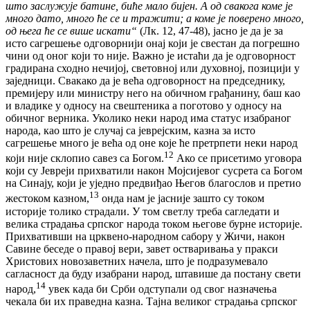
што заслужује батине, биће мало бијен. А од свакога коме је
много дато, много ће се и тражити; а коме је поверено много,
од њега ће се више искати“
(Лк. 12, 47-48), јасно је да је за
исто сагрешење одговорнији онај који је свестан да погрешно
чини од оног који то није. Важно је истаћи да је одговорност
градирана сходно нечијој, световној или духовној, позицији у
заједници. Свакако да је већа одговорност на председнику,
премијеру или министру него на обичном грађанину, баш као
и владике у односу на свештеника а поготово у односу на
обичног верника. Уколико неки народ има статус изабраног
народа, као што је случај са јеврејским, казна за исто
сагрешење много је већа од оне које ће претрпети неки народ
12
који није склопио савез са Богом.
Ако се присетимо уговора
који су Јевреји прихватили након Мојсијевог сусрета са Богом
на Синају, који је уједно предвиђао Његов благослов и претио
13
жестоком казном,
онда нам је јасније зашто су током
историје толико страдали. У том светлу треба сагледати и
велика страдања српског народа током његове бурне историје.
Прихвативши на црквено-народном сабору у Жичи, након
Савине беседе о правој вери, завет остваривања у пракси
Христових новозаветних начела, што је подразумевало
сагласност да буду изабрани народ, штавише да постану свети
14
народ,
увек када би Срби одступали од свог назначења
чекала би их праведна казна. Тајна великог страдања српског