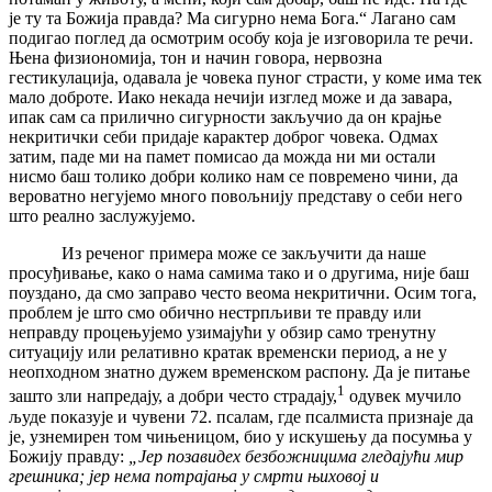
је ту та Божија правда? Ма сигурно нема Бога.“ Лагано сам
подигао поглед да осмотрим особу која је изговорила те речи.
Њена физиономија, тон и начин говора, нервозна
гестикулација, одавала је човека пуног страсти, у коме има тек
мало доброте. Иако некада нечији изглед може и да завара,
ипак сам са прилично сигурности закључио да он крајње
некритички себи придаје карактер доброг човека. Одмах
затим, паде ми на памет помисао да можда ни ми остали
нисмо баш толико добри колико нам се повремено чини, да
вероватно негујемо много повољнију представу о себи него
што реално заслужујемо.
Из реченог примера може се закључити да наше
просуђивање, како о нама самима тако и о другима, није баш
поуздано, да смо заправо често веома некритични. Осим тога,
проблем је што смо обично нестрпљиви те правду или
неправду процењујемо узимајући у обзир само тренутну
ситуацију или релативно кратак временски период, а не у
неопходном знатно дужем временском распону. Да је питање
1
зашто зли напредају, а добри често страдају,
одувек мучило
људе показује и чувени 72. псалам, где псалмиста признаје да
је, узнемирен том чињеницом, био у искушењу да посумња у
Божију правду:
„Јер позавидех безбожницима гледајући мир
грешника; јер нема потрајања у смрти њиховој и