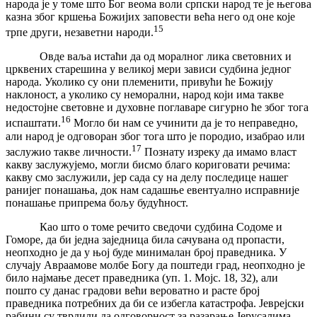
народа је у томе што Бог веома воли српски народ те је његова
казна због кршења Божијих заповести већа него од оне које
15
трпе други, незаветни народи.
Овде ваља истаћи да од моралног лика световних и
црквених старешина у великој мери зависи судбина једног
народа. Уколико су они племенити, привући ће Божију
наклоност, а уколико су неморални, народ који има такве
недостојне световне и духовне поглаваре сигурно ће због тога
16
испаштати.
Могло би нам се учинити да је то неправедно,
али народ је одговоран због тога што је породио, изабрао или
17
заслужио такве личности.
Познату изреку да имамо власт
какву заслужујемо, могли бисмо благо кориговати речима:
какву смо заслужили, јер сада су на делу последице нашег
ранијег понашања, док нам садашње евентуално исправније
понашање припрема бољу будућност.
Као што о томе речито сведочи судбина Содоме и
Гоморе, да би једна заједница била сачувана од пропасти,
неопходно је да у њој буде минималан број праведника. У
случају Авраамове молбе Богу да поштеди град, неопходно је
било најмање десет праведника (уп. 1. Мојс. 18, 32), али
пошто су данас градови већи вероватно и расте број
праведника потребних да би се избегла катастрофа. Јеврејски
рабини су тврдили да одговорност за разарање Јерусалима