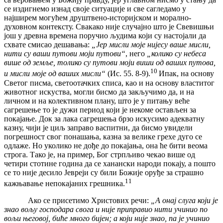
се издигнемо изнад своје ситуације и све сагледамо у
најширем могућем друштвено-историјском и морално-
духовном контексту. Свакако није случајно што је Свевишњи
још у древна времена поручио људима који су настојали да
схвате смисао дешавања:
„Јер мисли моје нијесу ваше мисли,
нити су ваши путови моји путови“
, него
„колико су небеса
више од земље, толико су путови моји виши од ваших путова,
10
и мисли моје од ваших мисли“
(Ис. 55. 8-9).
Ипак, на основу
Светог писма, светоотачких списа, као и на основу властитог
животног искуства, могли бисмо да закључимо да, и на
личном и на колективном плану, што је у питању веће
сагрешење то је дужи период који је некоме остављен за
покајање. Док за лака сагрешења брзо искусимо адекватну
казну, чији је циљ заправо васпитни, да бисмо увидели
погрешност свог понашања, казна за велике грехе дуго се
одлаже. Но уколико не дође до покајања, она ће бити веома
строга. Тако је, на пример, Бог стрпљиво чекао више од
четири стотине година да се ханански народи покају, а пошто
се то није десило Јевреји су били Божије оруђе за страшно
11
кажњавање непокајаних грешника.
Ако се присетимо Христових речи:
„А онај слуга који је
знао вољу господара свога и није приправио нити учинио по
вољи његовој, биће много бијен; а који није знао, па је учинио