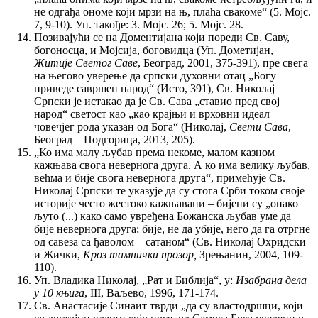
не одгађа ономе који мрзи на њ, плаћа свакоме“ (5. Мојс.
7, 9-10). Уп. такође: 3. Мојс. 26; 5. Мојс. 28.
Позивајући се на Доментијана који пореди Св. Саву,
богоносца, и Мојсија, боговидца (Уп. Дометијан,
Житије Светог Саве
, Београд, 2001, 375-391), пре свега
на његово уверење да српски духовни отац „Богу
приведе савршен народ“ (Исто, 391), Св. Николај
Српски је истакао да је Св. Сава „ставио пред свој
народ“ светост као „као крајњи и врховни идеал
човечјег рода указан од Бога“ (Николај,
Свети Сава
,
Београд – Подгорица, 2013, 205).
„Ко има малу љубав према некоме, малом казном
кажњава свога невернога друга. А ко има велику љубав,
већма и бије свога невернога друга“, примећује Св.
Николај Српски те указује да су стога Срби током своје
историје често жестоко кажњавани – бијени су „онако
љуто (...) како само увређена Божанска љубав уме да
бије невернога друга; бије, не да убије, него да га отргне
од савеза са ђаволом – сатаном“ (Св. Николај Охридски
и Жички,
Кроз тамнички прозор,
Зрењанин, 2004, 109-
110).
Уп. Владика Николај, „Рат и Библија“, у:
Изабранa дела
у 10 књига
, III, Ваљево, 1996, 171-174.
Св. Анастасије Синаит тврди „да су властодршци, који