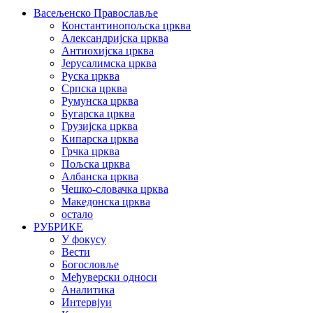
Васељенско Православље
Константинопољска црква
Александријска црква
Антиохијска црква
Јерусалимска црква
Руска црква
Српска црква
Румунска црква
Бугарска црква
Грузијска црква
Кипарска црква
Грчка црква
Пољска црква
Албанска црква
Чешко-словачка црква
Македонска црква
остало
РУБРИКЕ
У фокусу
Вести
Богословље
Међуверски односи
Аналитика
Интервјуи