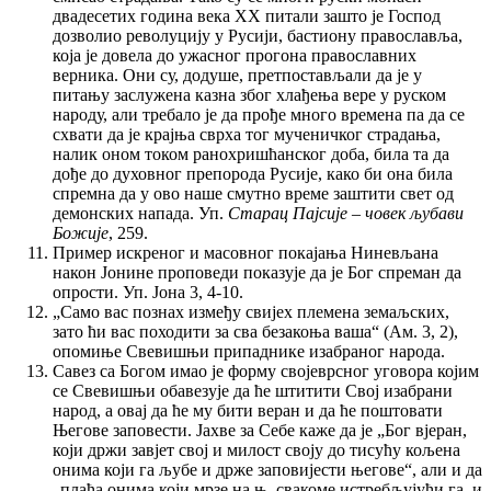
двадесетих година века XX питали зашто је Господ
дозволио револуцију у Русији, бастиону православља,
која је довела до ужасног прогона православних
верника. Они су, додуше, претпостављали да је у
питању заслужена казна због хлађења вере у руском
народу, али требало је да прође много времена па да се
схвати да је крајња сврха тог мученичког страдања,
налик оном током ранохришћанског доба, била та да
дође до духовног препорода Русије, како би она била
спремна да у ово наше смутно време заштити свет од
демонских напада. Уп.
Старац Пајсије – човек љубави
Божије
, 259.
Пример искреног и масовног покајања Ниневљана
након Јонине проповеди показује да је Бог спреман да
опрости. Уп. Јона 3, 4-10.
„Само вас познах између свијех племена земаљских,
зато ћи вас походити за сва безакоња ваша“ (Ам. 3, 2),
опомиње Свевишњи припаднике изабраног народа.
Савез са Богом имао је форму својеврсног уговора којим
се Свевишњи обавезује да ће штитити Свој изабрани
народ, а овај да ће му бити веран и да ће поштовати
Његове заповести. Јахве за Себе каже да је „Бог вјеран,
који држи завјет свој и милост своју до тисућу кољена
онима који га љубе и држе заповијести његове“, али и да
„плаћа онима који мрзе на њ, свакоме истребљујући га, и