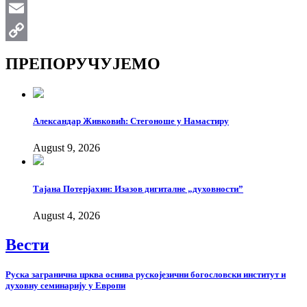
WhatsApp
Email
Copy
ПРЕПОРУЧУЈЕМО
Link
Александар Живковић: Стегоноше у Намастиру
August 9, 2026
Тајана Потерјахин: Изазов дигиталне „духовности”
August 4, 2026
Вести
Руска загранична црква оснива рускојезични богословски институт и
духовну семинарију у Европи