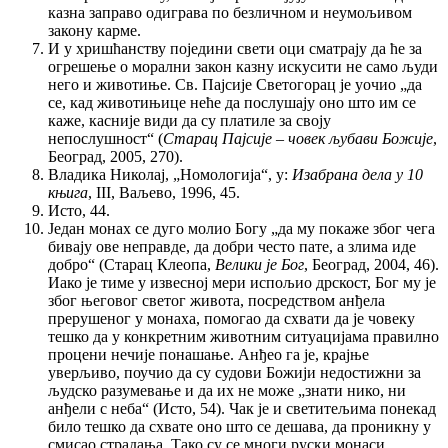
казна заправо одиграва по безличном и неумољивом
закону карме.
И у хришћанству поједини свети оци сматрају да ће за
огрешење о морални закон казну искусити не само људи
него и животиње. Св. Пајсије Светогорац је уочио „да
се, кад животињице неће да послушају оно што им се
каже, касније види да су платиле за своју
непослушност“ (
Старац Пајсије – човек љубави Божије
,
Београд, 2005, 270).
Владика Николај, „Номологија“, у:
Изабранa дела у 10
књига
, III, Ваљево, 1996, 45.
Исто, 44.
Један монах се дуго молио Богу „да му покаже због чега
бивају ове неправде, да добри често пате, а злима иде
добро“ (Старац Клеопа,
Велики је Бог
, Београд, 2004, 46).
Иако је тиме у извесној мери испољио дрскост, Бог му је
због његовог светог живота, посредством анђела
прерушеног у монаха, помогао да схвати да је човеку
тешко да у конкретним животним ситуацијама правилно
процени нечије понашање. Анђео га је, крајње
уверљиво, поучио да су судови Божији недостижни за
људско разумевање и да их не може „знати нико, ни
анђели с неба“ (Исто, 54). Чак је и светитељима понекад
било тешко да схвате оно што се дешава, да проникну у
смисао страдања. Тако су се многи руски монаси