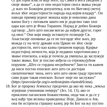
су достојни власти коју носе, од Самога Бога уведени у
своје звање“, а да се они недостојни свога звања уводе
„у њих по Божијем допуштењу, или по Његовој светој
вољи због недостојности народа над којим владају“. Он
наводи пример једног монаха који је неколико дана
вапио Богу с питањем зашто им је доделио тако злог
цара као што је Фока Тиранин. Најзад је добио Божији
одговор: „Зато што нисам могао да нађем другог, горег
од овог.“ Оне који имају истакнуте позиције Св.
Анастасије опомиње да се не погорде због њих, јер
можда су на челу државе или Цркве не због своје
достојности, него као казна грешном народу. Крајње
недостојној личности, која је недавно хиротонисана у
звање епископа, а која је почела да умишља да заслужује
такво звање, Бог је послао анђела са отрежњујућом
поруком: „Што се гордиш несрећниче? Заиста ти кажем
да ниси постао епископ зато што си достојан
свештеничког чина, него зато што овом граду приличи
само један такав епископ. Бољег није ни заслужио“
(https://pravoslavlje.org/o-nedostojnim-vlastodršcima).
Бог је пророку Језекиљу предочио да ако му нека „земља
згријеши учинивши невјеру“ (Јез. 14, 13), ако се
приклони паганским божанствима, онда чак и да се у
њој нађу три велика праведника: Ноје, Данило и Јов,
она би истрпела страшну казну, јер би Бог на њу пустио