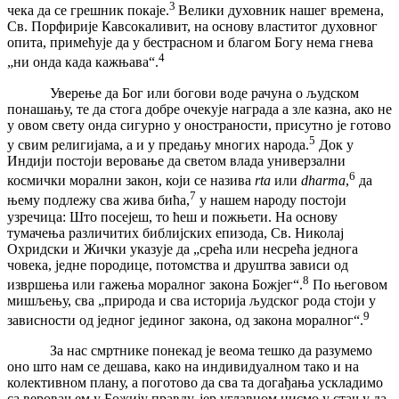
3
чека да се грешник покаје.
Велики духовник нашег времена,
Св. Порфирије Кавсокаливит, на основу властитог духовног
опита, примећује да у бестрасном и благом Богу нема гнева
4
„ни онда када кажњава“.
Уверење да Бог или богови воде рачуна о људском
понашању, те да стога добре очекује награда а зле казна, ако не
у овом свету онда сигурно у оностраности, присутно је готово
5
у свим религијама, а и у предању многих народа.
Док у
Индији постоји веровање да светом влада универзални
6
космички морални закон, који се назива
rta
или
dharma
,
да
7
њему подлежу сва жива бића,
у нашем народу постоји
узречица: Што посејеш, то ћеш и пожњети. На основу
тумачења различитих библијских епизода, Св. Николај
Охридски и Жички указује да „срећа или несрећа једнога
човека, једне породице, потомства и друштва зависи од
8
извршења или гажења моралног закона Божјег“.
По његовом
мишљењу, сва „природа и сва историја људског рода стоји у
9
зависности од једног јединог закона, од закона моралног“.
За нас смртнике понекад је веома тешко да разумемо
оно што нам се дешава, како на индивидуалном тако и на
колективном плану, а поготово да сва та догађања ускладимо
са веровањем у Божију правду, јер углавном нисмо у стању да