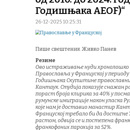
Годишњака AEOF)“
26-12-2025 10:25:31
Пише свештеник Живко Панев
Резиме
Ово истраживање нуди хронолошко 
Православља у Француској у периоду о
Годишњака Скупштине православних 
Кантаук. Студија показује снажан р
пораст броја клирика за 40% у посм
румунске имиграције након уласка Ру
које нам је доставио манастир Кант
Француској требало би да достигне 7
растом, одвија се и постепена франко
франкофоних парохија за 52%.