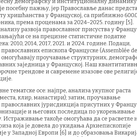
звесну демографску и институционалну динамику.
е посебну пажњу, јер Православље данас предст
у хришћанства у Француској, са приближно 600.
ика, према проценама за 2024–2025. годину [5].
нализу развоја православног присуства у Францус
ослањајући се на прецизне статистичке податке
 2010, 2014, 2017, 2021. и 2024. године. Подаци,
православних епископа Француске (Assemblée de
F), омогућавају проучавање структурних, демогра
авних заједница у Француској. Наш квантитатив
орочне трендове и савремене изазове ове религиј
ције.
вне тематске осе: најпре, анализа укупног раста
места, клир, манастири); затим, проучавање
 православних јурисдикција присутних у Францус
фонизације и његових последица по укорењивање
 Истраживање такође омогућава да се расветле 
иза која је довела до укидања Архиепископије
е у Западној Европи [6] и до образовања Викариј