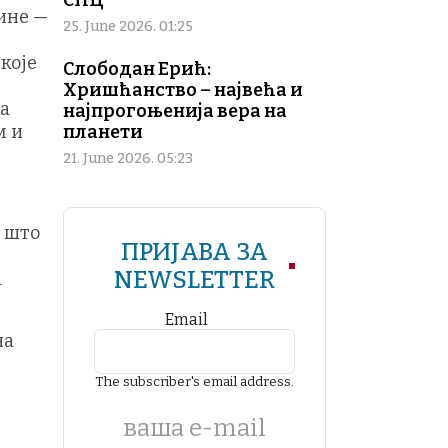
СПЦ
ине —
25. June 2026. 01:25
које
Слободан Ерић:
Хришћанство – највећа и
ља
најпрогоњенија вера на
м и
планети
21. June 2026. 05:23
, што
ПРИЈАВА ЗА
NEWSLETTER
а
Email
на
The subscriber's email address.
ваша е-mail