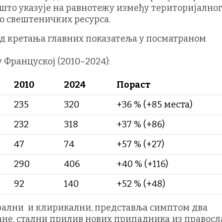
 што указује на равнотежу између територијално
о свештеничких ресурса.
лед кретања главних показатеља у посматраном
 Француској (2010–2024):
2010
2024
Пораст
235
320
+36 % (+85 места)
232
318
+37 % (+86)
47
74
+57 % (+27)
290
406
+40 % (+116)
92
140
+52 % (+48)
урални и клирикални, представља симптом два
ане, стални прилив нових припадника из правос