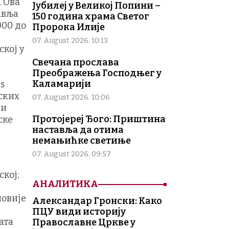
 Ова
Јубилеј у Великој Попини –
авља
150 година храма Светог
000 до
Пророка Илије
07. August 2026. 10:13
кој у
Свечана прослава
Преображења Господњег у
Каламарији
s
фских
07. August 2026. 10:06
ни
Протојереј Ђого: Приштина
ске
наставља да отима
немањићке светиње
07. August 2026. 09:57
кој;
АНАЛИТИКА
новије
Александар Гронски: Како
ПЦУ види историју
ата
Православне Цркве у