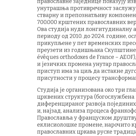
православне заједнице показују и
унутрашња противречност заслужуј
стварну и препознатљиву компонент
700.000 крштених православних верн
Ова студија нуди лонгитудиналну а
периоду од 2010. до 2024. године, 
прикупљене у пет временских пресека:
преузети из годишњака Скупштине 
évêques orthodoxes de France – AEO
и језичких промена унутар правосл
приступ има за циљ да истакне дуг
присутности у процесу трансформа
Студија је организована око три гла
црквених структура (богослужбена 
диференцираног развоја појединих
и, најзад, анализа процеса франко
Православља у француском друштву.
еклисиолошке промене, нарочито кр
православних цркава руске традициј