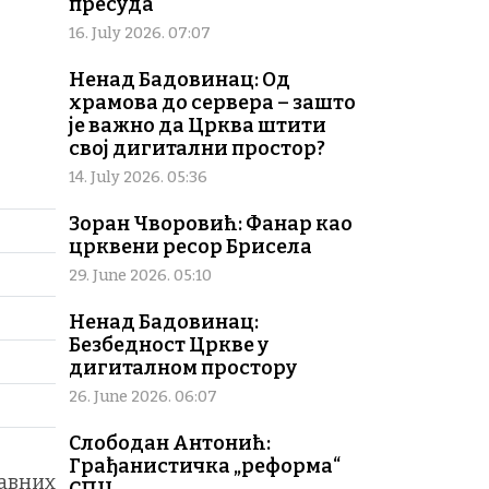
пресуда
г
16. July 2026. 07:07
Ненад Бадовинац: Од
храмова до сервера – зашто
је важно да Црква штити
свој дигитални простор?
14. July 2026. 05:36
Зоран Чворовић: Фанар као
црквени ресор Брисела
29. June 2026. 05:10
Ненад Бадовинац:
Безбедност Цркве у
дигиталном простору
26. June 2026. 06:07
Слободан Антонић:
Грађанистичка „реформа“
лавних