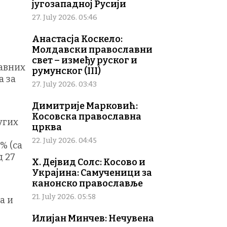
југозападној Русији
27. July 2026. 05:46
Анастасја Коскело:
Молдавски православни
свет – између руског и
лавних
румунског (III)
а за
27. July 2026. 03:43
Димитрије Марковић:
Косовска православна
угих
црква
22. July 2026. 04:45
% (са
д 27
Х. Дејвид Солс: Косово и
Украјина: Самученици за
канонско православље
21. July 2026. 05:58
а и
Илијан Минчев: Нечувена