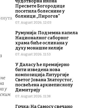
чудотворна икона
Пресвете Богородице
посетила болеснике у
болници „Пирогов“
минута
07. August 2026. 12:03
Румунија: Подземна капела
Националног саборног
храма биће осликана у
духу монашке келије
07. August 2026. 11:53
а
У Даласу ће премијерно
р
бити изведена нова
композиција Литургије
вне
Светог Јована Златоустог,
ма
посвећена архиепископу
а у
Димитрију
фским
07. August 2026. 11:38
Грчка: На Самосу свечано