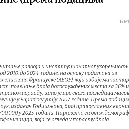
16 
читање развоја и институционалног укорењивањ
д 2010. до 2024. године, на основу података из
епископа Француске (AEOF), који издаје манасти
аст: повећање броја богослужбених места за 36% и
атраном периоду, што је пре свега последица масо
муније у Европску унију 2007. године. Према подаци
аук, издавач Годишњака, број православних верник
00.000 у 2025. години. Паралелно са овим демогра
фонизација, која се огледа у порасту броја