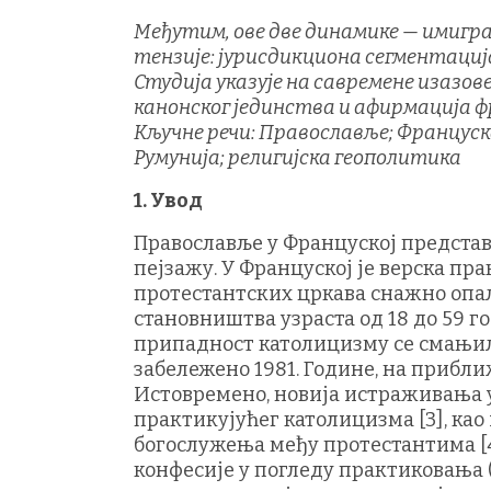
Међутим, ове две динамике — имигр
тензије: јурисдикциона сегментациј
Студија указује на савремене изазо
канонског јединства и афирмација 
Кључне речи: Православље; Француска
Румунија; религијска геополитика
1. Увод
Православље у Француској представ
пејзажу. У Француској је верска пр
протестантских цркава снажно опала
становништва узраста од 18 до 59 г
припадност католицизму се смањила 
забележено 1981. Године, на прибли
Истовремено, новија истраживања 
практикујућег католицизма [3], ка
богослужења међу протестантима [4]
конфесије у погледу практиковања 