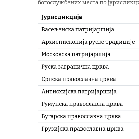
богослужбених места по јурисдикци
Јурисдикција
Васељенска патријаршија
Архиепископија руске традиције
Московска патријаршија
Руска загранична црква
Српска православна црква
Антиохијска патријаршија
Румунска православна црква
Бугарска православна црква
Грузијска православна црква