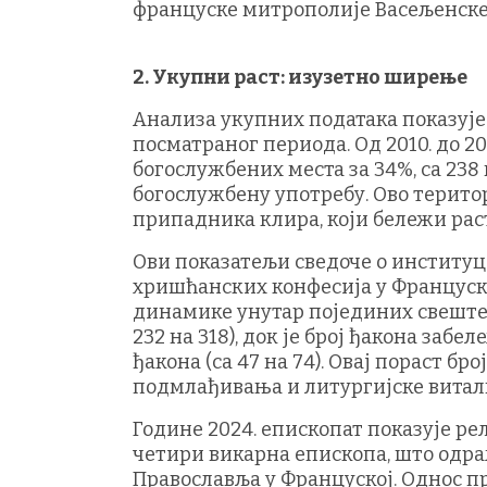
француске митрополије Васељенске п
2. Укупни раст: изузетно ширење
Анализа укупних података показује
посматраног периода. Од 2010. до 2
богослужбених места за 34%, са 238
богослужбену употребу. Ово терито
припадника клира, који бележи раст
Ови показатељи сведоче о институц
хришћанских конфесија у Француско
динамике унутар појединих свештен
232 на 318), док је број ђакона заб
ђакона (са 47 на 74). Овај пораст б
подмлађивања и литургијске витал
Године 2024. епископат показује ре
четири викарна епископа, што одр
Православља у Француској. Однос п