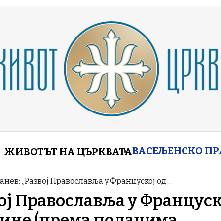
enu
ВАСЕЉЕНСКО П
ЖИВОТЪТ НА ЦЪРКВАТА
нев: „Развој Православља у Француској од…
ој Православља у Француск
одине (према подацима