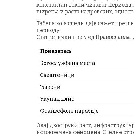
константан током читавог периода,
ширења и раста кадровских, односн
Табела која следи даје сажет прег
периоду:
Статистички преглед Православља у
Показатељ
Богослужбена места
Свештеници
Ђакони
Укупан клир
Франкофоне парохије
Овај двоструки раст, инфраструкт
истовремена феномена. С једне стр