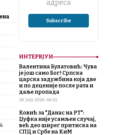
адреса
ена
ИНТЕРВЈУИ
Валентина Булатовић: Чува
је још само Бог! Српска
царска задужбина која две
и по деценије после рата и
даље пропада
28. July 2026. 06:10
Ковић за "Данас на РТ":
Џуфка није усамљен случај,
%
већ део ширег притиска на
СПЦ и Србе на КиМ