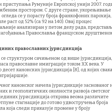
н приступања Румуније Европској унији 2007. год
ужбеним простором. С друге стране, укорењивање
огледа се у порасту броја франкофоних парохија, 
 раст од 52% (са 92 на 140). Овај процес
таљније анализиран у петом делу рада, представ
илагођавања Православља француском друштвено
јединих православних јурисдикција
 се структуром сачињеном од више јурисдикција
аса православне имиграције током XX века. У
 десет канонских јурисдикција [8], од којих свак
атријаршије.
ичног канонског начела јурисдикције заснованог 
них и геополитичких околности развоја светског
јединих јурисдикција открива веома различите
потпуне стагнације до готово удвостручења броја
ла која следи приказује промене у броју