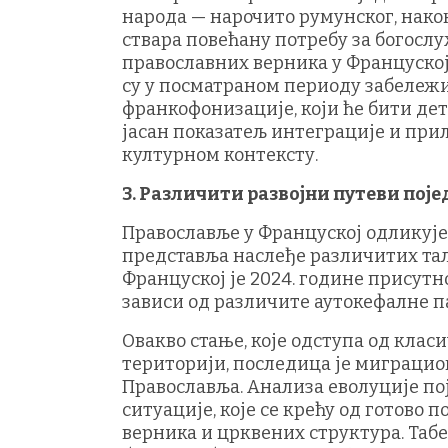
народа — нарочито румунског, нако
ствара повећану потребу за богосл
православних верника у Француској 
су у посматраном периоду забележиле
франкофонизације, који ће бити де
јасан показатељ интеграције и пр
културном контексту.
3. Различити развојни путеви по
Православље у Француској одликује
представља наслеђе различитих тал
Француској је 2024. године присутно
зависи од различите аутокефалне п
Овакво стање, које одступа од клас
територији, последица је миграцио
Православља. Анализа еволуције по
ситуације, које се крећу од готово 
верника и црквених структура. Табе