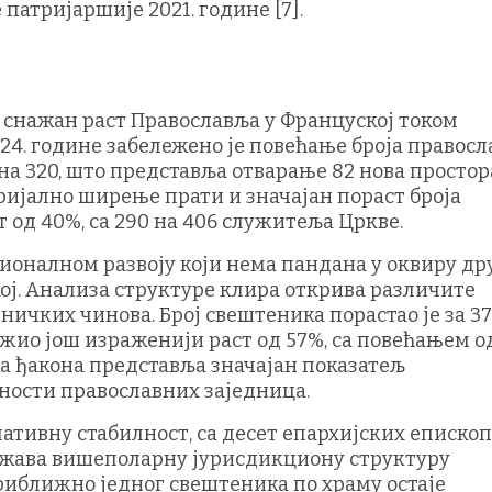
атријаршије 2021. године [7].
 снажан раст Православља у Француској током
024. године забележено је повећање броја правос
 на 320, што представља отварање 82 нова простор
ријално ширење прати и значајан пораст броја
 од 40%, са 290 на 406 служитеља Цркве.
ионалном развоју који нема пандана у оквиру др
ј. Анализа структуре клира открива различите
ичких чинова. Број свештеника порастао је за 37
ележио још израженији раст од 57%, са повећањем о
роја ђакона представља значајан показатељ
ности православних заједница.
лативну стабилност, са десет епархијских епископ
ажава вишеполарну јурисдикциону структуру
риближно једног свештеника по храму остаје