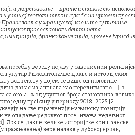
ација и укорењивање — прате и снажне еклисиолош
а и утицај геополитичких сукоба на црквени прост
ве Православља у Француској, као што су питање
француског православног идентитета.
; имиграција; франкофонизација; црквене јурисдик
ља посебну верску појаву у савременом религијс
акса унутар Римокатоличке цркве и историјских
, у контексту у којем се више од половине
одина данас изјашњава као нерелигиозно [1], а
са око 70% од укупног броја становника, колико 
жно једну трећину у периоду 2018–2025 [2].
указују на све израженију мањинску позицију
о и на опадање редовног посећивања недељног
. Док се, дакле, велике историјске хришћанске
(упражњавања) вере налазе у дубокој кризи,