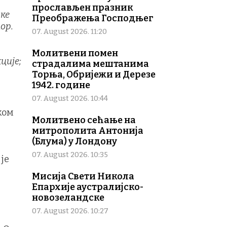
прослављен празник
ке
Преображења Господњег
ор.
07. August 2026. 11:20
Молитвени помен
ције;
страдалима мештанима
Торња, Обријежи и Дерезе
1942. године
07. August 2026. 10:44
ком
Молитвено сећање на
митрополита Антонија
(Блума) у Лондону
07. August 2026. 10:35
је
Мисија Свети Никола
Епархије аустралијско-
новозеландске
07. August 2026. 10:27