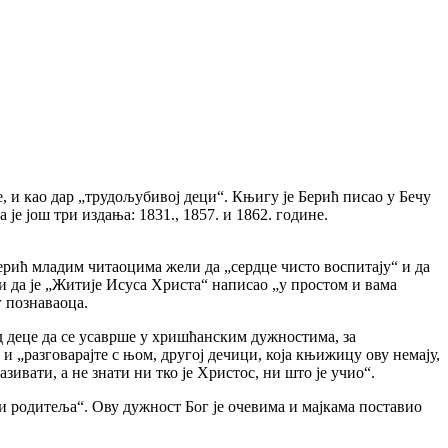
 и као дар „трудољубивој деци“. Књигу је Берић писао у Бечу
је још три издања: 1831., 1857. и 1862. године.
 Берић младим читаоцима жели да „сердце чисто воспитају“ и да
ди да је „Житије Исуса Христа“ написао „у простом и вама
г познаваоца.
д деце да се усаврше у хришћанским дужностима, за
и „разговарајте с њом, другој дечици, која књижицу ову немају,
ивати, а не знати ни тко је Христос, ни што је учио“.
ти родитеља“. Ову дужност Бог је очевима и мајкама поставио