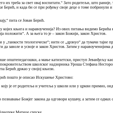
го их треба за свет овај воспитати.“ Зато родитељи, што раније
ше Берић, и када би се при рођењу своје деце о томе побринули и
ају,“ пита се Јован Берић.
ћу којих књига и наравоученија? Из ових питања видимо Берића 
ја положити“. А за њега то је – закон Божији, закон Христов.
у „танкости теологическе“; нити се „дрзнуо“ да тумачи тајне пр
 да заволе и усвоје и закон Христов. Затим у наравоученијима 
више општепедагошки, а мање катихетски, приступ Јеванђељу као 
од покровитељством школског надзорника Уроша Стефана Несторо
па Берић држао у својој књизи.
Берић пошто је описао Искушење Христово:
 коју је от родитеља и учитеља у школи или у цркви примио, онда
познавање Божјег закона да одговори кушачу, а затим се одмах с