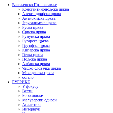
Васељенско Православље
Константинопољска црква
Александријска црква
Антиохијска црква
Јерусалимска црква
Руска црква
Српска црква
Румунска црква
Бугарска црква
Грузијска црква
Кипарска црква
Грчка црква
Пољска црква
Албанска црква
Чешко-словачка црква
Македонска црква
остало
РУБРИКЕ
У фокусу
Вести
Богословље
Међуверски односи
Аналитика
Интервјуи