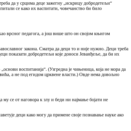
, треба да у срцима деце зажегну „искрицу добродетељи“
 питали се како их васпитати, човечанство би било
као врсног педагога, а још више што он својом књигом
авославног закона. Сматра да деци то и није нужно. Деци треба
деци показати добродетељи које доноси Јеванђеље, да би их
„основи воспитанија“. (Узгредна је чињеница, која не мора да
вића, а не под егидом црквене власти.) Овде нема довољно
 му се от наговора к злу и беди ни најмање бојати не
аветује деци како могу да примене своје познавање науке ако