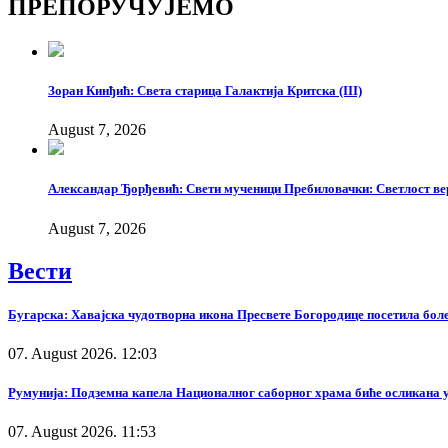
ПРЕПОРУЧУЈЕМО
Зоран Кинђић: Света старица Галактија Критска (III)
August 7, 2026
Александар Ђорђевић: Свети мученици Пребиловачки: Светлост ве
August 7, 2026
Вести
Бугарска: Хавајска чудотворна икона Пресвете Богородице посетила бол
07. August 2026. 12:03
Румунија: Подземна капела Националног саборног храма биће осликана у
07. August 2026. 11:53