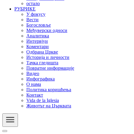
остало
РУБРИКЕ
У фокусу
Вести
Богословље
Међуверски односи
Аналитика
Интервјуи
Коментари
Одбрана Цркве
Историја и личности
Тачка гледишта
Повратне информације
Видео
Инфографика
О нама
Политика коришћења
Контакт
Vida de la Iglesia
Животът на Църквата