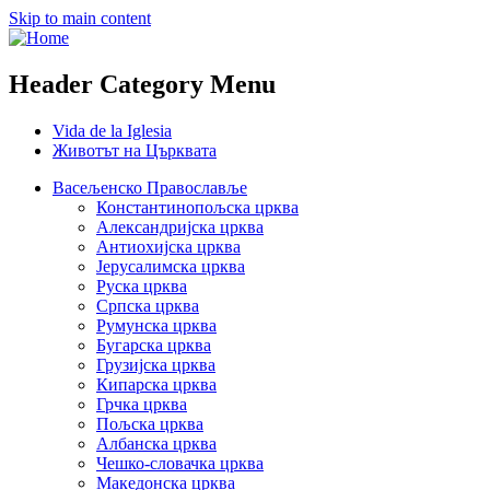
Skip to main content
Header Category Menu
Vida de la Iglesia
Животът на Църквата
Васељенско Православље
Константинопољска црква
Александријска црква
Антиохијска црква
Јерусалимска црква
Руска црква
Српска црква
Румунска црква
Бугарска црква
Грузијска црква
Кипарска црква
Грчка црква
Пољска црква
Албанска црква
Чешко-словачка црква
Македонска црква