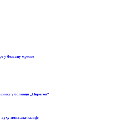
ре у бездану мржње
еснике у болници „Пирогов“
 духу монашке келије