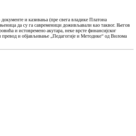
о документе и казивања (пре свега владике Платона
чињеница да су га савременици доживљавали као таквог. Његов
ровића и истовремено акутара, неке врсте финансијског
у и превод и објављивање „Педагогије и Методике“ од Вилома