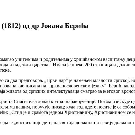
(1812) од др Јована Берића
 помагао учитељима и родитељима у хришћанском васпитању деце,
ода и надежди царства.“ Имала је преко 200 страница и доживела 
пске.
део са два предговора. „Први дар“ је намењен младости српској.
огизована као писана на „црквенословенском језику“, Берић наво
 краја живота од српских интелектуалаца сматрао за његовог врсно
Христа Спаситеља додао кратко наравоученије. Потом изискује о
ељима вашим, поручује писац; куда год идете носите је са собом 
ећи: „Стид је и срамота једном Христианину, Христианином се наз
 да је „воспитаније детеј најсветија должност от свију должнос