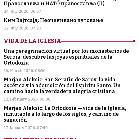
Православља и НАТО православља (II)
24. July 2026. 06:07
Ким Вајтсајд: Неочекивано путовање
22. July 2026. 07:23
VIDA DE LA IGLESIA
Una peregrinación virtual por los monasterios de
Serbia: descubre las joyas espirituales de la
Ortodoxia
16. March 2026. 08:56
Marjan Aleksic: San Serafín de Sarov: la vida
ascética y la adquisición del Espíritu Santo. Un
camino hacia la verdadera alegría cristiana
12. February 2026. 06:00
Marjan Aleksic: La Ortodoxia — vida de la Iglesia,
inmutable a lo largo de los siglos, y camino de
sanación
17. January 2026. 07:40