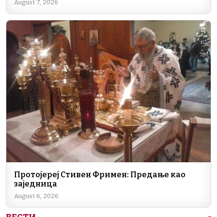
August 7, 2026
o
p
k
k
Протојереј Стивен Фримен: Предање као
заједница
August 6, 2026