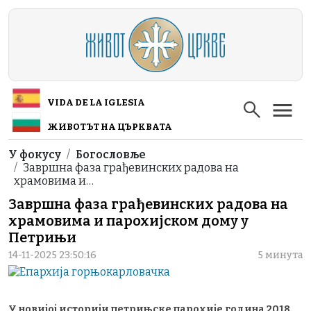
Skip to main content
VIDA DE LA IGLESIA
ЖИВОТЪТ НА ЦЪРКВАТА
Breadcrumb
У фокусу
Богословље
Завршна фаза грађевинских радова на
храмовима и…
Завршна фаза грађевинских радова на
храмовима и парохијском дому у
Петрињи
14-11-2025 23:50:16
5 минута
У новијој историји петрињске парохије година 2018.