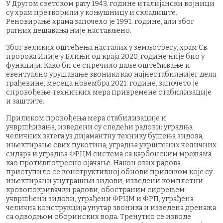
У Другом светском рату 1943. године италијански војници
су храм претворили у коњушницу и складиште.
Реновирање храма започело је 1991. године, али због
ратних дешавања није настављено.
Због великих оштећења насталих у земљотресу, храм Св.
пророка Илије у Блињи од краја 2020. године није био у
функцији. Како би се спречило даље оштећивање и
евентуално урушавање звоника као најнестабилнијег дела
грађевине, месеца новембра 2021. године, започето је
спровођење техничких мера привремене стабилизације
и заштите.
Приликом провођења мера стабилизације и
учвршћивања, изведени су следећи радови: уградња
челичних затега уз дијамантну технику бушења зидова,
ињектирање свих пукотина, уградња укрштених челичних
сидара и уградња ФРЦМ система са карбонским мрежама
као противпотресно ојачање. Након ових радова
приступило се конструктивној обнови приликом које су
ињектирани унутрашњи зидови, изведени комплетни
кровопокривачки радови, обостраним сидрењем
учвршћени зидови, уграђени ФРЦМ и ФРП, уграђена
челична конструкција унутар звоника и изведена дренажа
са одводњом оборинских вода. Тренутно се изводе