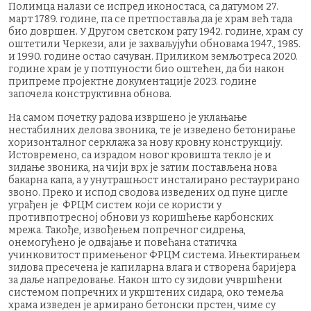
Полимца налази се испред иконостаса, са датумом 27.
март 1789. године, па се претпоставља да је храм већ тада
био довршен. У Другом светском рату 1942. године, храм су
оштетили Черкези, али је захваљујући обновама 1947., 1985.
и 1990. године остао сачуван. Приликом земљотреса 2020.
године храм је у потпуности био оштећен, да би након
припреме пројектне документације 2023. године
започела конструктивна обнова.
На самом почетку радова извршено је уклањање
нестабилних делова звоника, те је изведено бетонирање
хоризонталног серклажа за нову кровну конструкцију.
Истовремено, са израдом новог кровишта текло је и
зидање звоника, на чији врх је затим постављена нова
бакарна капа, а у унутрашњост инсталирано рестаурирано
звоно. Преко и испод сводова изведених од пуне цигле
уграђен је ФРЦМ систем који се користи у
противпотресној обнови уз коришћење карбонских
мрежа. Такође, извођењем попречног сидрења,
онемогућено је одвајање и повећана статичка
учинковитост примењеног ФРЦМ система. Ињектирањем
зидова пресечена је капиларна влага и створена баријера
за даље напредовање. Након што су зидови учвршћени
системом попречних и укрштених сидара, око темеља
храма изведен је армирано бетонски прстен, чиме су