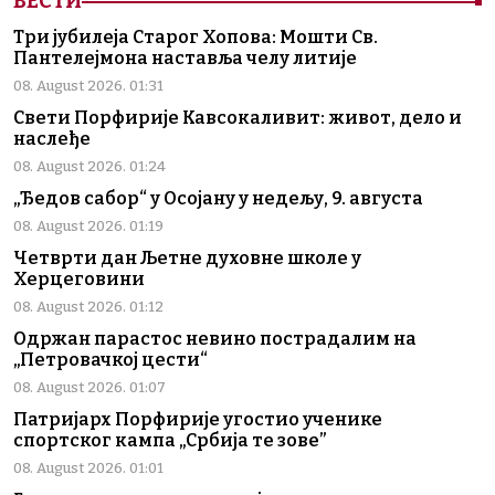
ВЕСТИ
Три јубилеја Старог Хопова: Мошти Св.
Пантелејмона наставља челу литије
08. August 2026. 01:31
Свети Порфирије Кавсокаливит: живот, дело и
наслеђе
08. August 2026. 01:24
„Ђедов сабор“ у Осојану у недељу, 9. августа
08. August 2026. 01:19
Четврти дан Љетне духовне школе у
Херцеговини
08. August 2026. 01:12
Одржан парастос невино пострадалим на
„Петровачкој цести“
08. August 2026. 01:07
Патријарх Порфирије угостио ученике
спортског кампа „Србија те зове”
08. August 2026. 01:01