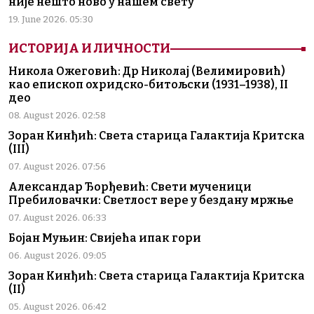
није нешто ново у нашем свету
19. June 2026. 05:30
ИСТОРИЈА И ЛИЧНОСТИ
Никола Ожеговић: Др Николај (Велимировић)
као епископ охридско-битољски (1931–1938), II
део
08. August 2026. 02:58
Зоран Кинђић: Света старица Галактија Критска
(III)
07. August 2026. 07:56
Александар Ђорђевић: Свети мученици
Пребиловачки: Светлост вере у бездану мржње
07. August 2026. 06:33
Бојан Муњин: Свијећа ипак гори
06. August 2026. 09:05
Зоран Кинђић: Света старица Галактија Критска
(II)
05. August 2026. 06:42