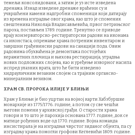
темељи консолидовани, а затим је уз исте изведена
дренажа. Изнад изведене дренаже враћени су и
учвршћени камени надгробни споменици који датирају
из времена изградње овог храма, као што је споменик
свештеника Николаја Владисављевића, првог петрињског
пароха, постављен 1789. године. Тренутно се приводе
крају конзерваторско-рестаураторски радови на иконама
са иконстаса, опремање храма потреним инвентаром и
завршни грађевински радови на санацији пода. Овим
радовима обухваћена је демонтажа постојећих
керамитних плочица и њихова рестаурација, уградња
нових подложних слојева, као и уређење изворног насипа
испред улазних врата, што ће бити изведено
хидрауличним везаним слојем са трајним органско-
минералним везивом.
ХРАМ СВ. ПРОРОКА ИЛИЈЕ У БЛИЊИ
Храм у Блињи је био уцртан на војној карти Хабзбуршке
монархије из 1775/1776. године, а потом су све чешћи
његови помени у архивској грађи. О старости храма
говори и то што је парохија основана 1777. године, док се
матице рођених воде од 1770. године. Војна команда
инсистирала је на изградњи чврстог зиданог објекта, па су
изградњу храма помогли грофови Кеглевићи 1809. године.