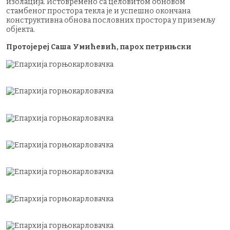
изолација. Истовремено са целовитом обновом
стамбеног простора текла је и успешно окончана
конструктивна обнова пословних простора у приземљу
објекта.
Протојереј Саша Умићевић, парох петрињски