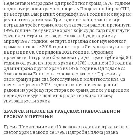
Педесетак метара даље од првобитног храма, 1976. године
подигнут је нови храм по пројекту Пројектног бироа СПЦ
из Београда. Ван ратних операција 1991. године и овај храм
је уништен до темеља. Три године касније започела је
изградња трећег храма, али су започети радови прекинути
1995. године, те су зидове храма који су до тада подигнути
срушиле петрињске градске власти булдожерима у
априлу 1997. године. Четврта изградња овог мученичког
храма започела је 2018. године, а прва Литургија служена је
на празник Св. Спиридона 2021. године. Служењем
првесвете Литургије обележена су и два тужна јубилеја, 80
година од рушења првог храма из 1785. године и 30 година
од минирања другог храма из 1976. године. Од тада се са
благословом Епископа горокарловачког г. Герасима у
овом храму врше сва богослужења и молитвословља. Са
почетком јесени 2025. године окончани су завршни
радови на уређењу простора око храма, док се у наредном
периоду очекује завршетак радова на живописању
унутрашњости храма.
ХРАМ СВ. НИКОЛЕ НА ГРАДСКОМ ПРАВОСЛАВНОМ
ГРОБЉУ У ПЕТРИЊИ
Према Шематизмима из 19. века као година изградње овог
светог храма наводи се 1798. Надгробна плоча Јована