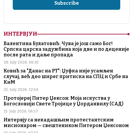
ИНТЕРВЈУИ
Валентина Булатовић: Чува је још само Бог!
Српска царска задужбина која две и по деценије
после рата и даље пропада
28. July 2026. 06:10
Ковић за "Данас на РТ": Џуфка није усамљен
случај, већ део ширег притиска на СПЦ и Србе на
КиМ
25. July 2026. 12:54
Протојереј Питер Џексон: Моја искуства у
Богословији Свете Тројице у Џорданвилу (САД)
15. July 2026. 06:17
Интервју са некадашњим протестантским
мисионаром — свештеником Питером Џексоном
10. July 2026. 07:01