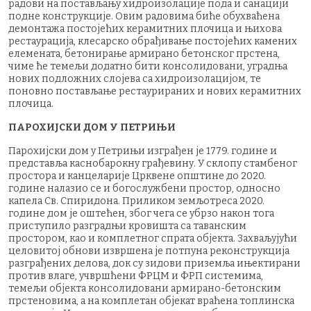
радови на постављању хидроизолације пода и санацији
подне конструкције. Овим радовима биће обухваћена
демонтажа постојећих керамитних плочица и њихова
рестаурација, клесарско обрађивање постојећих камених
елемената, бетонирање армирано бетонског прстена,
чиме ће темељи додатно бити консолидовани, уградња
нових подложних слојева са хидроизолацијом, те
поновно постављање рестаурираних и нових керамитних
плочица.
ПАРОХИЈСКИ ДОМ У ПЕТРИЊИ
Парохијски дом у Петрињи изграђен је 1779. године и
представља каснобарокну грађевину. У склопу стамбеног
простора и канцеларије Црквене општине до 2020.
године налазио се и богослужбени простор, односно
капела Св. Спиридона. Приликом земљотреса 2020.
године дом је оштећен, због чега се убрзо након тога
приступило разградњи кровишта са таванским
простором, као и комплетног спрата објекта. Захваљујући
целовитој обнови извршена је потпуна реконструкција
разграђених делова, док су зидови приземља ињектирани
против влаге, учвршћени ФРЦМ и ФРП системима,
темељи објекта консолидовани армирано-бетонским
прстеновима, а на комплетан објекат враћена топлинска