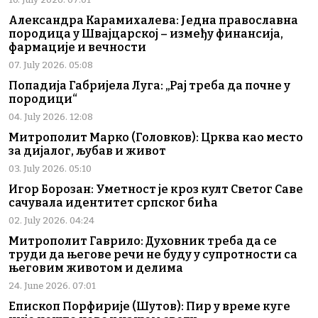
Александра Карамихалева: Једна православна
породица у Швајцарској – између финансија,
фармације и вечности
07. July 2026. 05:08
Попадија Габријела Луга: „Рај треба да почне у
породици“
04. July 2026. 12:08
Митрополит Марко (Головков): Црква као место
за дијалог, љубав и живот
03. July 2026. 05:10
Игор Борозан: Уметност је кроз култ Светог Саве
сачувала идентитет српског бића
02. July 2026. 04:24
Митрополит Гаврило: Духовник треба да се
труди да његове речи не буду у супротности са
његовим животом и делима
24. June 2026. 07:01
Епископ Порфирије (Шутов): Пир у време куге