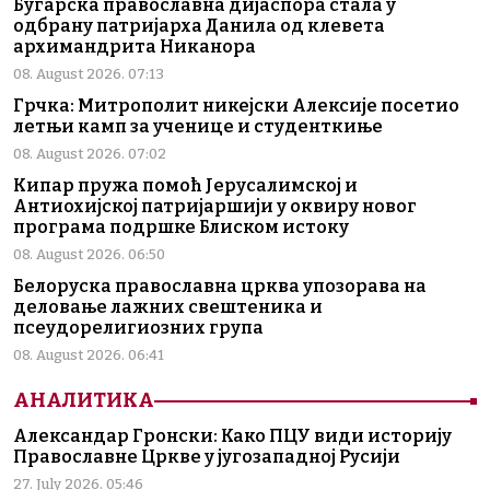
Бугарска православна дијаспора стала у
одбрану патријарха Данила од клевета
архимандрита Никанора
08. August 2026. 07:13
Грчка: Митрополит никејски Алексије посетио
летњи камп за ученице и студенткиње
08. August 2026. 07:02
Кипар пружа помоћ Јерусалимској и
Антиохијској патријаршији у оквиру новог
програма подршке Блиском истоку
08. August 2026. 06:50
Белоруска православна црква упозорава на
деловање лажних свештеника и
псеудорелигиозних група
08. August 2026. 06:41
АНАЛИТИКА
Александар Гронски: Како ПЦУ види историју
Православне Цркве у југозападној Русији
27. July 2026. 05:46