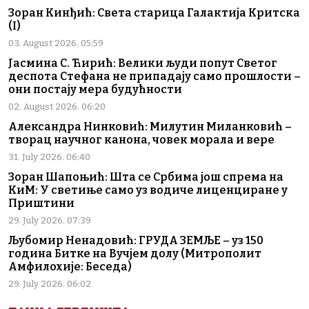
Зоран Кинђић: Света старица Галактија Критска
(I)
03. August 2026. 05:59
Јасмина С. Ћирић: Велики људи попут Светог
деспота Стефана не припадају само прошлости –
они постају мера будућности
02. August 2026. 06:20
Александра Нинковић: Милутин Миланковић –
творац научног канона, човек морала и вере
31. July 2026. 06:40
Зоран Шапоњић: Шта се Србима још спрема на
КиМ: У светиње само уз водиче лиценциране у
Приштини
29. July 2026. 07:39
Љубомир Ненадовић: ГРУДА ЗЕМЉЕ – уз 150
година Битке на Вучјем долу (Митрополит
Амфилохије: Беседа)
29. July 2026. 06:02