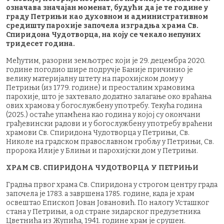
означава значајан моменат, будући да је те године у
граду Петрињи као духовном и административном
средишту парохије започела изградња храма Св.
Спиридона Чудотворца, на коју се чекало непуних
тридесет година.
Међутим, разорни земљотрес који је 29. децембра 2020.
године погодио шире подручје Баније причинио је
велику материјалну штету на парохијском дому у
Петрињи (из 1779. године) и преосталим храмовима
парохије, што је захтевало додатно залагање око враћања
ових храмова у богослужбену употребу. Текућа година
(2025.) остаће упамћена као година у којој су окончани
грађевински радови и у богослужбену употребу враћени
храмови Св. Спиридона Чудотворца у Петрињи, Св.
Николе на градском православном гробљу у Петрињи, Св.
пророка Илије у Блињи и парохијски дом у Петрињи.
ХРАМ СВ. СПИРИДОНА ЧУДОТВОРЦА У ПЕТРИЊИ
Градња првог храма Св. Спиридона у строгом центру града
започела је 1783. а завршена 1785. године, када је храм
освештао Епископ Јован Јовановић. По налогу Усташког
стана у Петрињи, а од стране зидарског предузетника
Цветнића из Жупића, 1941. године храм је срушен.