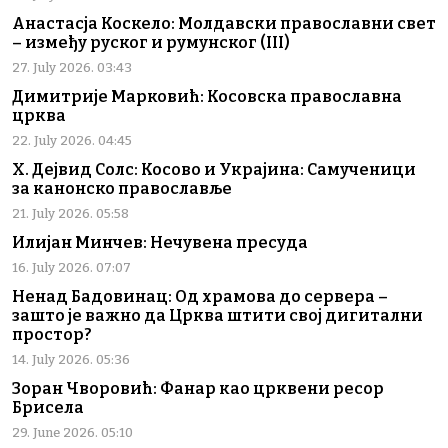
Анастасја Коскело: Молдавски православни свет
– између руског и румунског (III)
27. July 2026. 03:43
Димитрије Марковић: Косовска православна
црква
22. July 2026. 04:45
Х. Дејвид Солс: Косово и Украјина: Самученици
за канонско православље
21. July 2026. 05:58
Илијан Минчев: Нечувена пресуда
16. July 2026. 07:07
Ненад Бадовинац: Од храмова до сервера –
зашто је важно да Црква штити свој дигитални
простор?
14. July 2026. 05:36
Зоран Чворовић: Фанар као црквени ресор
Брисела
29. June 2026. 05:10