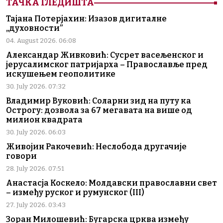
ТАЧКА ГЛЕДИШТА
Тајана Потерјахин: Изазов дигиталне
„духовности”
04. August 2026. 06:08
Александар Живковић: Сусрет васељенског и
јерусалимског патријарха – Православље пред
искушењем геополитике
30. July 2026. 07:32
Владимир Вуковић: Соларни зид на путу ка
Острогу: дозвола за 67 мегавата на више од
милион квадрата
30. July 2026. 06:03
Живојин Ракочевић: Неслобода другачије
говори
28. July 2026. 07:51
Анастасја Коскело: Молдавски православни свет
– између руског и румунског (III)
27. July 2026. 03:43
Зоран Милошевић: Бугарска црква између