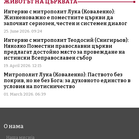
ЖИВОТЪТ НА ЦЪРКВАТА
Интервю с митрополит Лука (Коваленко):
Жизненоважно е поместните църкви да
започнат сериозен, честен и системен диалог
25. June 2026. 09:24
Интервю с митрополит Теодосий (Снигирьов):
Няколко Поместни православни църкви
предлагат достойно място за провеждане на
истински Всеправославен събор
19. April 2026. 12:15
Митрополит Лука (Коваленко): Паството без
покрив, но не без Бога: за духовното единство в
условия на потисничество
01. March 2026. 06:39
О нама
Наша мисија