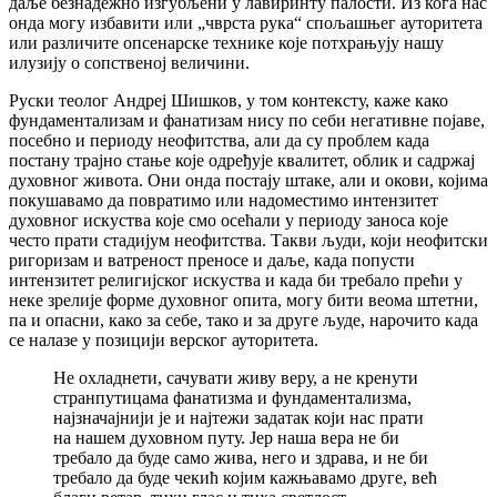
даље безнадежно изгубљени у лавиринту палости. Из кога нас
онда могу избавити или „чврста рука“ спољашњег ауторитета
или различите опсенарске технике које потхрањују нашу
илузију о сопственој величини.
Руски теолог Андреј Шишков, у том контексту, каже како
фундаментализам и фанатизам нису по себи негативне појаве,
посебно и периоду неофитства, али да су проблем када
постану трајно стање које одређује квалитет, облик и садржај
духовног живота. Они онда постају штаке, али и окови, којима
покушавамо да повратимо или надоместимо интензитет
духовног искуства које смо осећали у периоду заноса које
често прати стадијум неофитства. Такви људи, који неофитски
ригоризам и ватреност преносе и даље, када попусти
интензитет религијског искуства и када би требало прећи у
неке зрелије форме духовног опита, могу бити веома штетни,
па и опасни, како за себе, тако и за друге људе, нарочито када
се налазе у позицији верског ауторитета.
Не охладнети, сачувати живу веру, а не кренути
странпутицама фанатизма и фундаментализма,
најзначајнији је и најтежи задатак који нас прати
на нашем духовном путу. Јер наша вера не би
требало да буде само жива, него и здрава, и не би
требало да буде чекић којим кажњавамо друге, већ