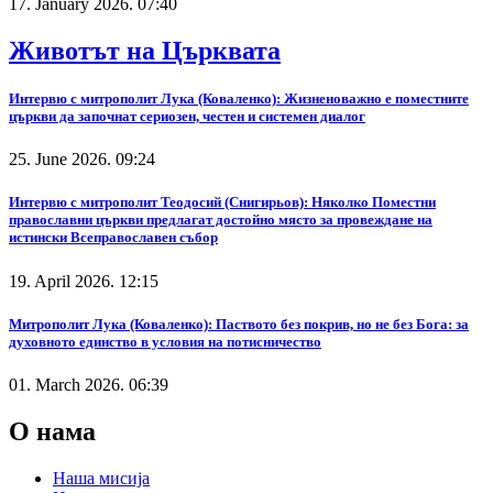
17. January 2026. 07:40
Животът на Църквата
Интервю с митрополит Лука (Коваленко): Жизненоважно е поместните
църкви да започнат сериозен, честен и системен диалог
25. June 2026. 09:24
Интервю с митрополит Теодосий (Снигирьов): Няколко Поместни
православни църкви предлагат достойно място за провеждане на
истински Всеправославен събор
19. April 2026. 12:15
Митрополит Лука (Коваленко): Паството без покрив, но не без Бога: за
духовното единство в условия на потисничество
01. March 2026. 06:39
О нама
Наша мисија