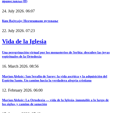
православља (II)
24. July 2026. 06:07
Ким Вајтсајд: Неочекивано путовање
22. July 2026. 07:23
Vida de la Iglesia
Una peregrinación virtual por los monasterios de Serbia: descubre las joyas
espirituales de la Ortodoxia
16. March 2026. 08:56
Marjan Aleksic: San Serafín de Sarov: la vida ascética y la adquisición del
Espíritu Santo. Un camino hacia la verdadera alegría cristiana
12. February 2026. 06:00
Marjan Aleksic: La Ortodoxia — vida de la Iglesia, inmutable a lo largo de
los siglos, y camino de sanación