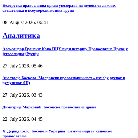
Белоруска православна црква упозорава на деловање лажних
свештеника и псеудорелигиозних група
08. August 2026. 06:41
Аналитика
Александар Гронски: Како ПЦУ види историју Православне Цркве у
југозападној Русији
27. July 2026. 05:46
Анастасја Коскело: Молдавски православни свет – између руског и
румунског (III)
27. July 2026. 03:43
Димитрије Марковић: Косовска православна црква
22. July 2026. 04:45
Х. Дејвид Солс: Косово и Украјина: Самученици за канонско
православље