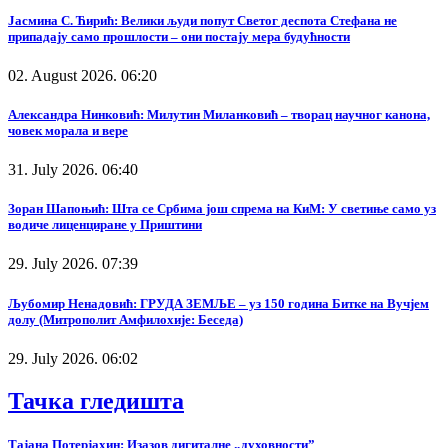
Јасмина С. Ћирић: Велики људи попут Светог деспота Стефана не
припадају само прошлости – они постају мера будућности
02. August 2026. 06:20
Александра Нинковић: Милутин Миланковић – творац научног канона,
човек морала и вере
31. July 2026. 06:40
Зоран Шапоњић: Шта се Србима још спрема на КиМ: У светиње само уз
водиче лиценциране у Приштини
29. July 2026. 07:39
Љубомир Ненадовић: ГРУДА ЗЕМЉЕ – уз 150 година Битке на Вучјем
долу (Митрополит Амфилохије: Беседа)
29. July 2026. 06:02
Тачка гледишта
Тајана Потерјахин: Изазов дигиталне „духовности”