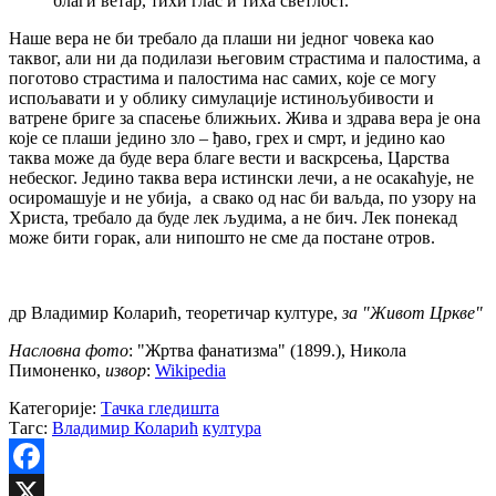
благи ветар, тихи глас и тиха светлост.
Наше вера не би требало да плаши ни једног човека као
таквог, али ни да подилази његовим страстима и палостима, а
поготово страстима и палостима нас самих, које се могу
испољавати и у облику симулације истинољубивости и
ватрене бриге за спасење ближњих. Жива и здрава вера је она
које се плаши једино зло – ђаво, грех и смрт, и једино као
таква може да буде вера благе вести и васкрсења, Царства
небеског. Једино таква вера истински лечи, а не осакаћује, не
осиромашује и не убија, а свако од нас би ваљда, по узору на
Христа, требало да буде лек људима, а не бич. Лек понекад
може бити горак, али нипошто не сме да постане отров.
др Владимир Коларић, теоретичар културе,
за "Живот Цркве"
Насловна фото
: "Жртва фанатизма" (1899.), Никола
Пимоненко,
извор
:
Wikipedia
Категорије:
Тачка гледишта
Тагс:
Владимир Коларић
култура
Facebook