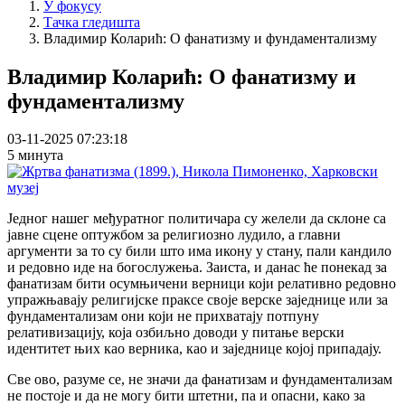
У фокусу
Тачка гледишта
Владимир Коларић: О фанатизму и фундаментализму
Владимир Коларић: О фанатизму и
фундаментализму
03-11-2025 07:23:18
5 минута
Једног нашег међуратног политичара су желели да склоне са
јавне сцене оптужбом за религиозно лудило, а главни
аргументи за то су били што има икону у стану, пали кандило
и редовно иде на богослужења. Заиста, и данас ће понекад за
фанатизам бити осумњичени верници који релативно редовно
упражњавају религијске праксе своје верске заједнице или за
фундаментализам они који не прихватају потпуну
релативизацију, која озбиљно доводи у питање верски
идентитет њих као верника, као и заједнице којој припадају.
Све ово, разуме се, не значи да фанатизам и фундаментализам
не постоје и да не могу бити штетни, па и опасни, како за