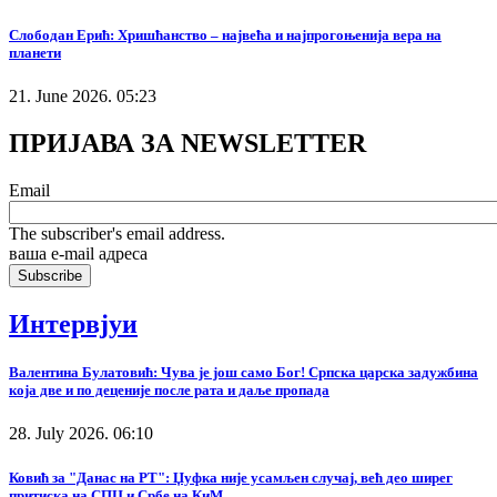
Слободан Ерић: Хришћанство – највећа и најпрогоњенија вера на
планети
21. June 2026. 05:23
ПРИЈАВА ЗА NEWSLETTER
Email
The subscriber's email address.
ваша е-mail адреса
Интервјуи
Валентина Булатовић: Чува је још само Бог! Српска царска задужбина
која две и по деценије после рата и даље пропада
28. July 2026. 06:10
Ковић за "Данас на РТ": Џуфка није усамљен случај, већ део ширег
притиска на СПЦ и Србе на КиМ