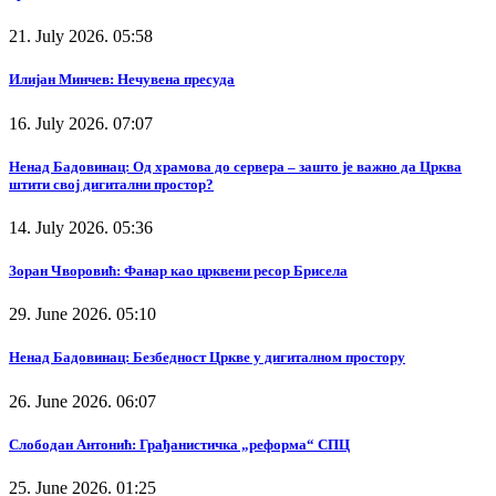
21. July 2026. 05:58
Илијан Минчев: Нечувена пресуда
16. July 2026. 07:07
Ненад Бадовинац: Од храмова до сервера – зашто је важно да Црква
штити свој дигитални простор?
14. July 2026. 05:36
Зоран Чворовић: Фанар као црквени ресор Брисела
29. June 2026. 05:10
Ненад Бадовинац: Безбедност Цркве у дигиталном простору
26. June 2026. 06:07
Слободан Антонић: Грађанистичка „реформа“ СПЦ
25. June 2026. 01:25