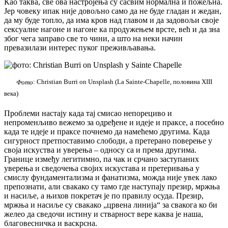
Као таква, све ова настројења су сасвим нормална и пожељна.
Јер човеку ипак није довољно само да не буде гладан и жедан,
да му буде топло, да има кров над главом и да задовољи своје
сексуалне нагоне и нагоне ка продужењем врсте, већ и да зна
због чега заправо све то чини, а што на неки начин
превазилази интерес пуког преживљавања.
Фото
: Christian Burri on Unsplash (La Sainte-Chapelle, половина XIII
века)
Проблеми настају када тај смисао непорециво и
непроменљиво вежемо за одређене и идеје и праксе, а посебно
када те идеје и праксе почнемо да намећемо другима. Када
сигурност претпоставимо слободи, а претерано поверење у
своја искуства и уверења – односу са и према другима.
Границе између легитимно, па чак и срчано заступаних
уверења и сведочења својих искустава и претеривања у
смислу фундаментализма и фанатизма, можда није увек лако
препознати, али свакако су тамо где наступају презир, мржња
и насиље, а њихов покретач је по правилу осуда. Презир,
мржња и насиље су свакако „црвена линија“ за свакога ко би
желео да сведочи истину и стварност вере каква је наша,
благовесничка и васкрсна.