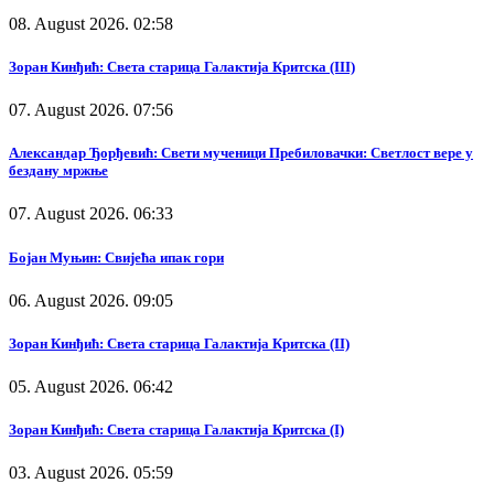
08. August 2026. 02:58
Зоран Кинђић: Света старица Галактија Критска (III)
07. August 2026. 07:56
Александар Ђорђевић: Свети мученици Пребиловачки: Светлост вере у
бездану мржње
07. August 2026. 06:33
Бојан Муњин: Свијећа ипак гори
06. August 2026. 09:05
Зоран Кинђић: Света старица Галактија Критска (II)
05. August 2026. 06:42
Зоран Кинђић: Света старица Галактија Критска (I)
03. August 2026. 05:59