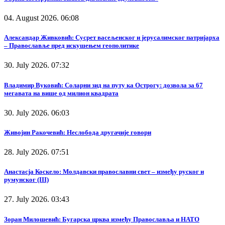
04. August 2026. 06:08
Александар Живковић: Сусрет васељенског и јерусалимског патријарха
– Православље пред искушењем геополитике
30. July 2026. 07:32
Владимир Вуковић: Соларни зид на путу ка Острогу: дозвола за 67
мегавата на више од милион квадрата
30. July 2026. 06:03
Живојин Ракочевић: Неслобода другачије говори
28. July 2026. 07:51
Анастасја Коскело: Молдавски православни свет – између руског и
румунског (III)
27. July 2026. 03:43
Зоран Милошевић: Бугарска црква између Православља и НАТО