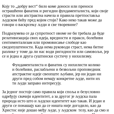
Коју то „добру вест“ било коме доноси или преноси
острашћени фанатик и ригидни фундаменталиста, који своје
страсти или апстрактна начела и правила претпоставља
људском бићу пред којим стоји? Како неко такав може да
говори о васкрсењу људи и све творевине?
Подразумева се да супротност овоме не би требала да буде
релативизација свих идеја, вредности и пракси, болећиви
сентиментализам или промовисање слободе као
сведопуштености. Када нема руководи страст, нема битне
разлике у томе да ли нас води ригидности или самовољи, јер
се и једна и друга суштински сустичу у нихилизму.
Фундаменталиста и фанатик су нихилисти колико
и болећиви, раслабљени и безвољни проповедник
апстрактне идеје свеопште љубави, јер ни један ни
други пред собом немају конкретне људе, нити их
ти људи заправо интересују.
За једног постоје само правила који споља и безусловно
одређују свачији идентитет, а за другог је људска пала
природа исто што и људски идентитет као такав. И један и
други се понашају као да се ништа није догодило, као да
Христос није дошао међу људе, у људском телу, као да смо и