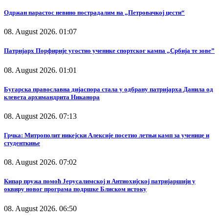
Одржан парастос невино пострадалим на „Петровачкој цести“
08. August 2026. 01:07
Патријарх Порфирије угостио ученике спортског кампа „Србија те зове”
08. August 2026. 01:01
Бугарска православна дијаспора стала у одбрану патријарха Данила од
клевета архимандрита Никанора
08. August 2026. 07:13
Грчка: Митрополит никејски Алексије посетио летњи камп за ученице и
студенткиње
08. August 2026. 07:02
Кипар пружа помоћ Јерусалимској и Антиохијској патријаршији у
оквиру новог програма подршке Блиском истоку
08. August 2026. 06:50