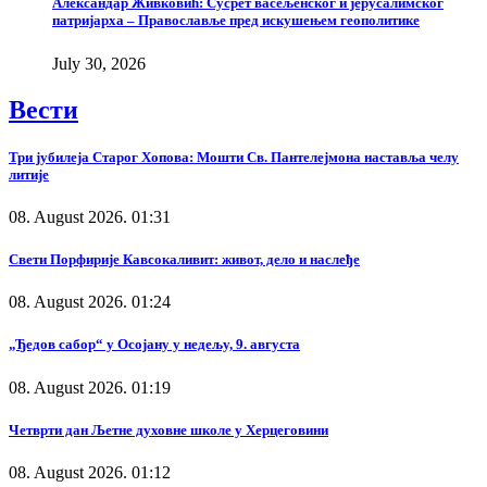
Александар Живковић: Сусрет васељенског и јерусалимског
патријарха – Православље пред искушењем геополитике
July 30, 2026
Вести
Три јубилеја Старог Хопова: Мошти Св. Пантелејмона наставља челу
литије
08. August 2026. 01:31
Свети Порфирије Кавсокаливит: живот, дело и наслеђе
08. August 2026. 01:24
„Ђедов сабор“ у Осојану у недељу, 9. августа
08. August 2026. 01:19
Четврти дан Љетне духовне школе у Херцеговини
08. August 2026. 01:12