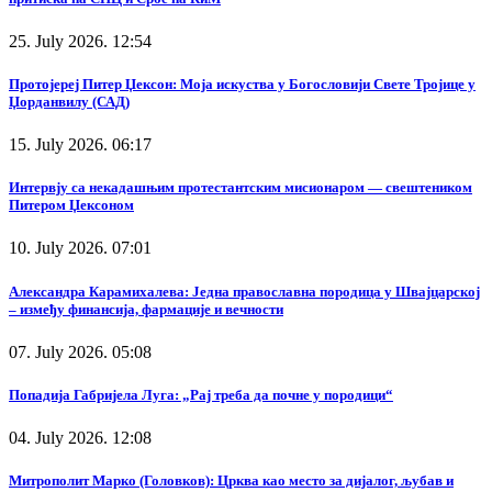
25. July 2026. 12:54
Протојереј Питер Џексон: Моја искуства у Богословији Свете Тројице у
Џорданвилу (САД)
15. July 2026. 06:17
Интервју са некадашњим протестантским мисионаром — свештеником
Питером Џексоном
10. July 2026. 07:01
Александра Карамихалева: Једна православна породица у Швајцарској
– између финансија, фармације и вечности
07. July 2026. 05:08
Попадија Габријела Луга: „Рај треба да почне у породици“
04. July 2026. 12:08
Митрополит Марко (Головков): Црква као место за дијалог, љубав и