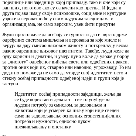
појединце или заједницу којој припадају, тако и оне који су
ван њих, поготово ако су означени као претња. И једна и
друга појава имају своје психолошке, социјалне и културне
узроке и вероватно ће у свим људским заједницама и
организацијама, не само верским, увек бити присутне.
Људи просто желе да осећају сигурност и да се чврсто држе
одређених система мишљења и веровања за које мисле и
верују да дају смисао њиховом животу и поткрепљују веома
важне одреднице њиховог идентитета. Такође, људи желе да
буду корисни и делатни, и умеју пуно воље да уложе у борбу
за „чистоту“ одређеног виђења света или одређених пракси,
против оних који их, стварно или наводно, угрожавају. То им
додатно помаже да не само да утврде свој идентитет, него и
стекну осећај припадности одређеној идеји и групи која је
заступа.
Идентитет, осећај припадности заједници, жеља да
се буде користан и делатан – све то упућује на
људски потребу за смислом, за деловањем и
животом који је усмерен ка циљу који није сведен
само на задовољавање основних егзистенцијалних
потреба и нужности, односно пуком
преживљавању и опстанку.