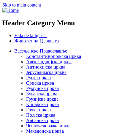
Skip to main content
Header Category Menu
Vida de la Iglesia
Животът на Църквата
Васељенско Православље
Константинопољска црква
Александријска црква
Антиохијска црква
Јерусалимска црква
Руска црква
Српска црква
Румунска црква
Бугарска црква
Грузијска црква
Кипарска црква
Грчка црква
Пољска црква
Албанска црква
Чешко-словачка црква
Македонска црква