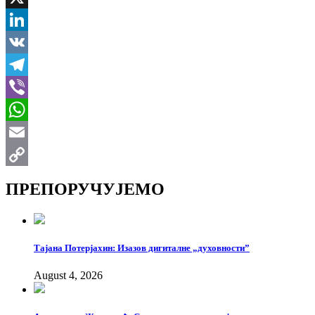
X
LinkedIn
VK
Telegram
Viber
WhatsApp
Email
Copy
ПРЕПОРУЧУЈЕМО
Link
Тајана Потерјахин: Изазов дигиталне „духовности”
August 4, 2026