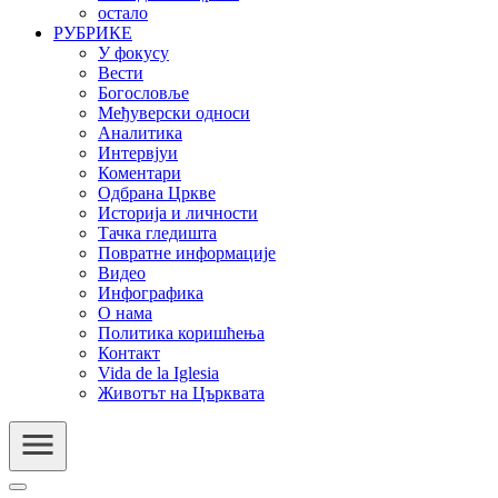
остало
РУБРИКЕ
У фокусу
Вести
Богословље
Међуверски односи
Аналитика
Интервјуи
Коментари
Одбрана Цркве
Историја и личности
Тачка гледишта
Повратне информације
Видео
Инфографика
О нама
Политика коришћења
Контакт
Vida de la Iglesia
Животът на Църквата