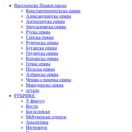
Васељенско Православље
Константинопољска црква
Александријска црква
Антиохијска црква
Јерусалимска црква
Руска црква
Српска црква
Румунска црква
Бугарска црква
Грузијска црква
Кипарска црква
Грчка црква
Пољска црква
Албанска црква
Чешко-словачка црква
Македонска црква
остало
РУБРИКЕ
У фокусу
Вести
Богословље
Међуверски односи
Аналитика
Интервјуи