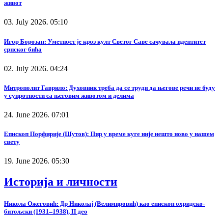
живот
03. July 2026. 05:10
Игор Борозан: Уметност је кроз култ Светог Саве сачувала идентитет
српског бића
02. July 2026. 04:24
Митрополит Гаврило: Духовник треба да се труди да његове речи не буду
у супротности са његовим животом и делима
24. June 2026. 07:01
Епископ Порфирије (Шутов): Пир у време куге није нешто ново у нашем
свету
19. June 2026. 05:30
Историја и личности
Никола Ожеговић: Др Николај (Велимировић) као епископ охридско-
битољски (1931–1938), II део