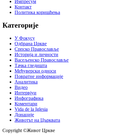
Импресум
Контакт
Политика коришћења
Категорије
У Фокусу
Одбрана Цркве
Српско Православље
Историја и личности
Васељенско Православље
Тачка гледишта
Међуверски односи
Повратне информације
Аналитика
Видео
Интервјуи
Инфографика
Коментари
Vida de la Iglesia
Донације
Животът на Църквата
Copyright ©Живот Цркве