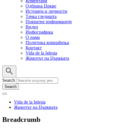
Коментари
Одбрана Цркве
Историја и личности
Тачка гледишта
Повратне информације
Видео
Инфографика
О нама
Политика коришћења
Контакт
Vida de la Iglesia
Животът на Църквата
Search
Vida de la Iglesia
Животът на Църквата
Breadcrumb