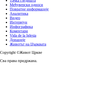
Тачка гледишта
Међуверски односи
Повратне информације
Аналитика
Видео
Интервјуи
Инфографика
Коментари
Vida de la Iglesia
Донације
Животът на Църквата
Copyright ©Живот Цркве
Сва права придржана.