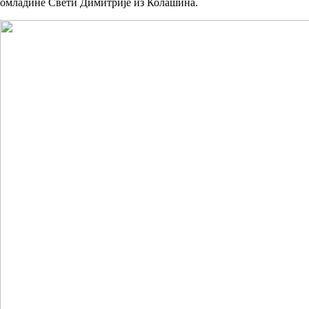
омладине Свети Димитрије из Колашина.