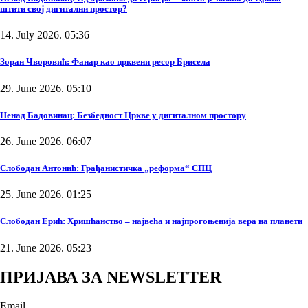
штити свој дигитални простор?
14. July 2026. 05:36
Зоран Чворовић: Фанар као црквени ресор Брисела
29. June 2026. 05:10
Ненад Бадовинац: Безбедност Цркве у дигиталном простору
26. June 2026. 06:07
Слободан Антонић: Грађанистичка „реформа“ СПЦ
25. June 2026. 01:25
Слободан Ерић: Хришћанство – највећа и најпрогоњенија вера на планети
21. June 2026. 05:23
ПРИЈАВА ЗА NEWSLETTER
Email