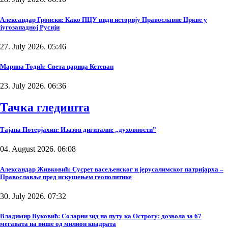
Александар Гронски: Како ПЦУ види историју Православне Цркве у
југозападној Русији
27. July 2026. 05:46
Марина Тодић: Света царица Кетеван
23. July 2026. 06:36
Тачка гледишта
Тајана Потерјахин: Изазов дигиталне „духовности”
04. August 2026. 06:08
Александар Живковић: Сусрет васељенског и јерусалимског патријарха –
Православље пред искушењем геополитике
30. July 2026. 07:32
Владимир Вуковић: Соларни зид на путу ка Острогу: дозвола за 67
мегавата на више од милион квадрата