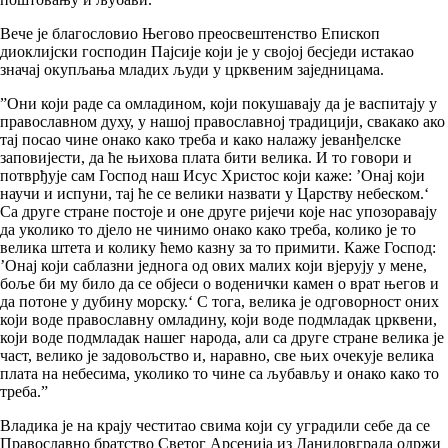
Вече је благословио Његово преосвештенство Епископ
диоклијски господин Пајсије који је у својој бесједи истакао
значај окупљања младих људи у црквеним заједницама.
”Они који раде са омладином, који покушавају да је васпитају у
православном духу, у нашој православној традицији, свакако ако
тај посао чине онако како треба и како налажу јеванђелске
заповијести, да ће њихова плата бити велика. И то говори и
потврђује сам Господ наш Исус Христос који каже: ’Онај који
научи и испуни, тај ће се велики назвати у Царству небеском.‘
Са друге стране постоје и оне друге ријечи које нас упозоравају
да уколико то дјело не чинимо онако како треба, колико је то
велика штета и колику ћемо казну за то примити. Каже Господ:
’Онај који саблазни једнога од ових малих који вјерују у мене,
боље би му било да се објеси о воденички камен о врат његов и
да потоне у дубину морску.‘ С тога, велика је одговорност оних
који воде православну омладину, који воде подмладак црквени,
који воде подмладак нашег народа, али са друге стране велика је
част, велико је задовољство и, наравно, све њих очекује велика
плата на небесима, уколико то чине са љубављу и онако како то
треба.”
Владика је на крају честитао свима који су уградили себе да се
Православно братство Светог Арсенија из Даниловграда одржи