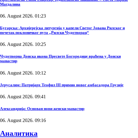
Магдалина
06. August 2026. 01:23
Бугарска: Архијерејска литургија у капели Светог Јована Рилског и
почетак поклоничког пута „Рилски Чудотворац“
06. August 2026. 10:25
Чудотворна Донска икона Пресвете Богородице враћена у Донски
манастир
06. August 2026. 10:12
Јерусалим: Патријарх Теофил III примио новог амбасадора Грузије
06. August 2026. 09:41
Александрија: Основан нови женски манастир
06. August 2026. 09:16
Аналитика