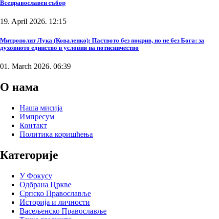
Всеправославен събор
19. April 2026. 12:15
Митрополит Лука (Коваленко): Паството без покрив, но не без Бога: за
духовното единство в условия на потисничество
01. March 2026. 06:39
О нама
Наша мисија
Импресум
Контакт
Политика коришћења
Категорије
У Фокусу
Одбрана Цркве
Српско Православље
Историја и личности
Васељенско Православље