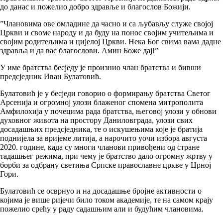
до данас и пожелио добро здравље и благослов Божији.
”Члановима ове омладине да часно и са љубављу служе својој
Цркви и своме народу и да буду на понос својим учитељима и
својим родитељима и цијелој Цркви. Нека Бог свима вама дадне
здравља и да вас благослови. Амин Боже дај!”
У име братства бесједу је произнио члан братства и бивши
предсједник Иван Булатовић.
Булатовић је у бесједи говорио о формирању братства Светог
Арсенија и огромној улози блаженог спомена митрополита
Амфилохија у почецима рада братства, његовој улози у обнови
духовног живота на простору Даниловграда, улози свих
досадашњих предсједника, те о искушењима које је братија
поднијела за вријеме литија, а нарочито уочи избора августа
2020. године, када су многи чланови привођени од стране
тадашњег режима, при чему је братство дало огромну жртву у
борби за одбрану светиња Српске православне цркве у Црној
Гори.
Булатовић се осврнуо и на досадашње бројне активности о
којима је више ријечи било током академије, те на самом крају
пожелио срећу у раду садашњим али и будућим члановима.