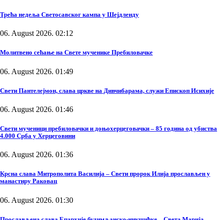
Трећа недеља Светосавског кампа у Шејдленду
06. August 2026. 02:12
Молитвено сећање на Свете мученике Пребиловачке
06. August 2026. 01:49
Свети Пантелејмон, слава цркве на Дивчибарама, служи Епископ Исихије
06. August 2026. 01:46
Свети мученици пребиловачки и доњохерцеговачки – 85 година од убиства
4.000 Срба у Херцеговини
06. August 2026. 01:36
Крсна слава Митрополита Василија – Свети пророк Илија прослављен у
манастиру Раковац
06. August 2026. 01:30
Прослављена слава Епархије будимљанско-никшићке – Света Марија