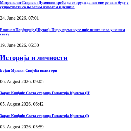
Митрополит Гаврило: Духовник треба да се труди да његове речи не буду у
супротности са његовим животом и делима
24. June 2026. 07:01
Епископ Порфирије (Шутов): Пир у време куге није нешто ново у нашем
свету
19. June 2026. 05:30
Историја и личности
Бојан Муњин: Свијећа ипак гори
06. August 2026. 09:05
Зоран Кинђић: Света старица Галактија Критска (II)
05. August 2026. 06:42
Зоран Кинђић: Света старица Галактија Критска (I)
03. August 2026. 05:59