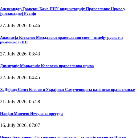
Александар Гронски: Како ПЦУ види историју Православне Цркве у
југозападној Русији
27. July 2026. 05:46
Анастасја Коскело: Молдавски православни свет – између руског и
румунског (III)
27. July 2026. 03:43
Димитрије Марковић: Косовска православна црква
22. July 2026. 04:45
Х. Дејвид Солс: Косово и Украјина: Самученици за канонско православље
21. July 2026. 05:58
Илијан Минчев: Нечувена пресуда
16. July 2026. 07:07
Ненад Бадовинац: Од храмова до сервера – зашто је важно да Црква