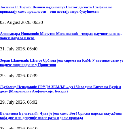
Јасмина С. Ћирић: Велики људи попут Светог деспота Стефана не
припадају само прошлости – они постају мера будућности
02. August 2026. 06:20
Александра Нинковић: Милутин Миланковић – творац научног канона,
човек морала и вере
31. July 2026. 06:40
Зоран Шапоњић: Шта се Србима још спрема на КиМ: У светиње само уз
водиче лиценциране у Приштини
29. July 2026. 07:39
Љубомир Ненадовић: ГРУДА ЗЕМЉЕ – уз 150 година Битке на Вучјем
долу (Митрополит Амфилохије: Беседа)
29. July 2026. 06:02
Валентина Булатовић: Чува је још само Бог! Српска царска задужбина
која две и по деценије после рата и даље пропада
28. July 2026. 06:10