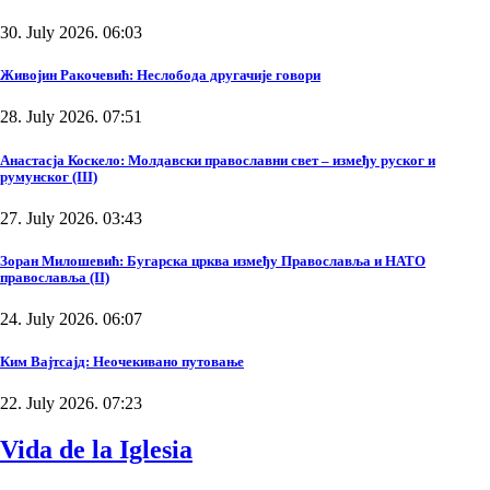
30. July 2026. 06:03
Живојин Ракочевић: Неслобода другачије говори
28. July 2026. 07:51
Анастасја Коскело: Молдавски православни свет – између руског и
румунског (III)
27. July 2026. 03:43
Зоран Милошевић: Бугарска црква између Православља и НАТО
православља (II)
24. July 2026. 06:07
Ким Вајтсајд: Неочекивано путовање
22. July 2026. 07:23
Vida de la Iglesia