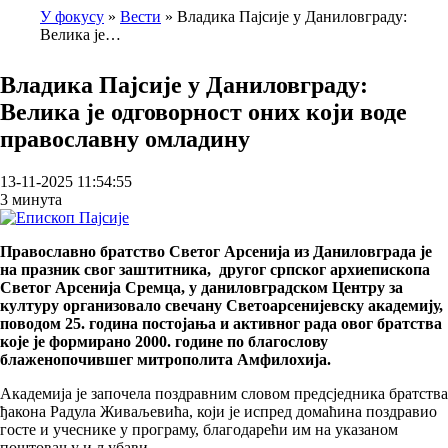
У фокусу
Вести
Владика Пајсије у Даниловграду:
Велика је…
Breadcrumb
Владика Пајсије у Даниловграду:
Велика је одговорност оних који воде
православну омладину
13-11-2025 11:54:55
3 минута
Православно братство Светог Арсенија из Даниловграда је
на празник свог заштитника, другог српског архиепископа
Светог Арсенија Сремца, у даниловградском Центру за
културу организовало свечану Светоарсенијевску академију,
поводом 25. година постојања и активног рада овог братства
које је формирано 2000. године по благослову
блаженопочившег митрополита Амфилохија.
Академија је започела поздравним словом предсједника братства
ђакона Радула Живаљевића, који је испред домаћина поздравио
госте и учеснике у програму, благодарећи им на указаном
поштовању и љубави.