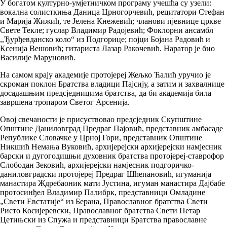
У богатом културно-умјетничком програму учешћа су узели:
вокална солисткиња Даница Црногорчевић, рецитатори Стефан
и Марија Жижић, те Јелена Кнежевић; чланови пјевнице цркве
Свете Текле; гуслар Владимир Радојевић; Фоклорни ансамбл
,,Ђурђевданско коло“ из Подгорице; појци Бојана Радовић и
Ксенија Вешовић; гитариста Лазар Ракочевић. Наратор је био
Василије Маруновић.
На самом крају академије протојереј Жељко Ћалић уручио је
скроман поклон Братства владици Пајсију, а затим и захвалнице
досадашњим предсједницима братства, да би академија била
завршена тропаром Светог Арсенија.
Овој свечаности је присуствовао предсједник Скупштине
Општине Даниловград Предраг Пајовић, представник амбасаде
Републике Словачке у Црној Гори, представник Општине
Никшић Немања Вуковић, архијерејски архијерејски намјесник
барски и дугогодишњи духовник братства протојереј-ставрофор
Слободан Зековић, архијерејски намјесник подгоричко-
даниловградски протојереј Предраг Шћепановић, игуманија
манастира Ждребаоник мати Јустина, игуман манастира Дајбабе
протосинђел Владимир Палибрк, представници Омладине
„Свети Евстатије“ из Берана, Православног братства Свети
Ристо Косијеревски, Православног братства Свети Петар
Цетињски из Спужа и представници Братства православне