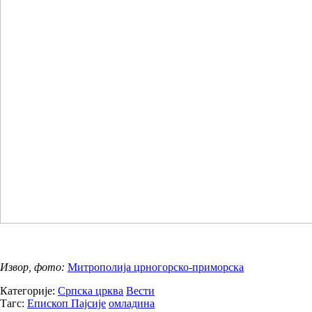
Извор, фото:
Митрополија црногорско-приморска
Категорије:
Српска црква
Вести
Тагс:
Епископ Пајсије
омладина