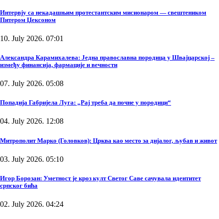
Интервју са некадашњим протестантским мисионаром — свештеником
Питером Џексоном
10. July 2026. 07:01
Александра Карамихалева: Једна православна породица у Швајцарској –
између финансија, фармације и вечности
07. July 2026. 05:08
Попадија Габријела Луга: „Рај треба да почне у породици“
04. July 2026. 12:08
Митрополит Марко (Головков): Црква као место за дијалог, љубав и живот
03. July 2026. 05:10
Игор Борозан: Уметност је кроз култ Светог Саве сачувала идентитет
српског бића
02. July 2026. 04:24