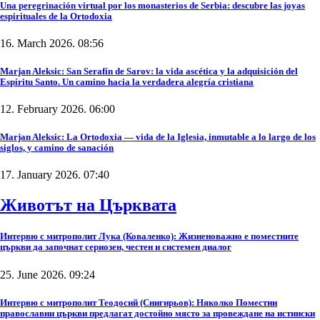
Una peregrinación virtual por los monasterios de Serbia: descubre las joyas
espirituales de la Ortodoxia
16. March 2026. 08:56
Marjan Aleksic: San Serafín de Sarov: la vida ascética y la adquisición del
Espíritu Santo. Un camino hacia la verdadera alegría cristiana
12. February 2026. 06:00
Marjan Aleksic: La Ortodoxia — vida de la Iglesia, inmutable a lo largo de los
siglos, y camino de sanación
17. January 2026. 07:40
Животът на Църквата
Интервю с митрополит Лука (Коваленко): Жизненоважно е поместните
църкви да започнат сериозен, честен и системен диалог
25. June 2026. 09:24
Интервю с митрополит Теодосий (Снигирьов): Няколко Поместни
православни църкви предлагат достойно място за провеждане на истински