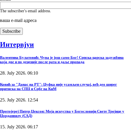
The subscriber's email address.
ваша е-mail адреса
Интервјуи
Валентина Булатовић: Чува је још само Бог! Српска царска задужбина
која две и по деценије после рата и даље пропада
28. July 2026. 06:10
Ковић за "Данас на РТ": Џуфка није усамљен случај, већ део ширег
притиска на СПЦ и Србе на КиМ
25. July 2026. 12:54
Протојереј Питер Џексон: Моја искуства у Богословији Свете Тројице у
Џорданвилу (САД)
15. July 2026. 06:17