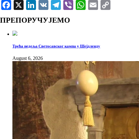
Facebook
X
LinkedIn
VK
Telegram
Viber
WhatsApp
Email
Copy
Link
ПРЕПОРУЧУЈЕМО
Трећа недеља Светосавског кампа у Шејдленду
August 6, 2026