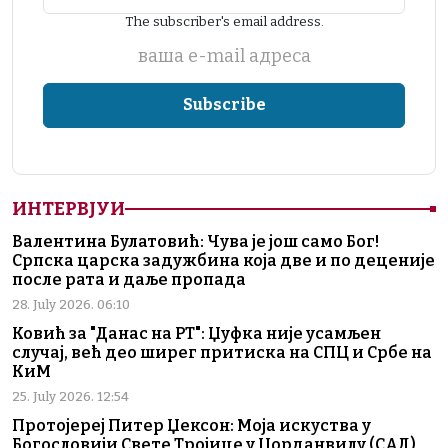
The subscriber's email address.
ваша е-mail адреса
ИНТЕРВЈУИ
Валентина Булатовић: Чува је још само Бог!
Српска царска задужбина која две и по деценије
после рата и даље пропада
28. July 2026. 06:10
Ковић за "Данас на РТ": Џуфка није усамљен
случај, већ део ширег притиска на СПЦ и Србе на
КиМ
25. July 2026. 12:54
Протојереј Питер Џексон: Моја искуства у
Богословији Свете Тројице у Џорданвилу (САД)