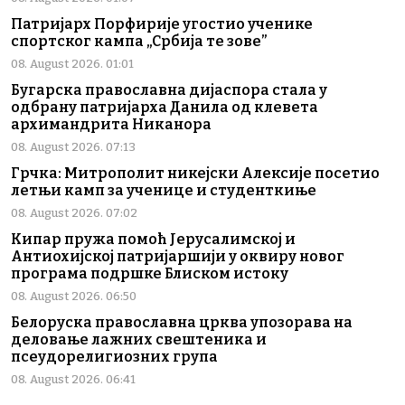
Патријарх Порфирије угостио ученике
спортског кампа „Србија те зове”
08. August 2026. 01:01
Бугарска православна дијаспора стала у
одбрану патријарха Данила од клевета
архимандрита Никанора
08. August 2026. 07:13
Грчка: Митрополит никејски Алексије посетио
летњи камп за ученице и студенткиње
08. August 2026. 07:02
Кипар пружа помоћ Јерусалимској и
Антиохијској патријаршији у оквиру новог
програма подршке Блиском истоку
08. August 2026. 06:50
Белоруска православна црква упозорава на
деловање лажних свештеника и
псеудорелигиозних група
08. August 2026. 06:41