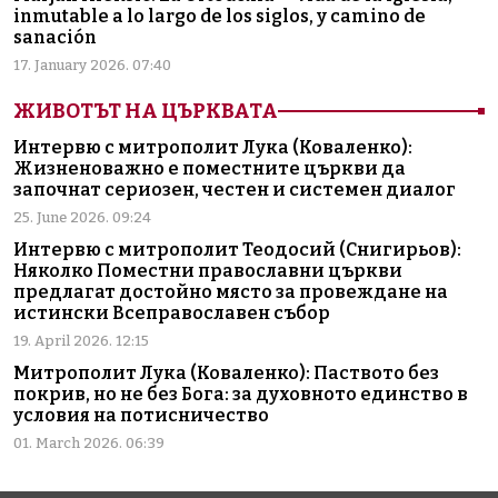
inmutable a lo largo de los siglos, y camino de
sanación
17. January 2026. 07:40
ЖИВОТЪТ НА ЦЪРКВАТА
Интервю с митрополит Лука (Коваленко):
Жизненоважно е поместните църкви да
започнат сериозен, честен и системен диалог
25. June 2026. 09:24
Интервю с митрополит Теодосий (Снигирьов):
Няколко Поместни православни църкви
предлагат достойно място за провеждане на
истински Всеправославен събор
19. April 2026. 12:15
Митрополит Лука (Коваленко): Паството без
покрив, но не без Бога: за духовното единство в
условия на потисничество
01. March 2026. 06:39