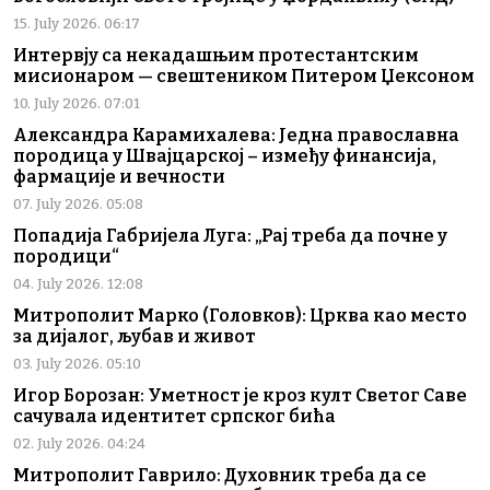
15. July 2026. 06:17
Интервју са некадашњим протестантским
мисионаром — свештеником Питером Џексоном
10. July 2026. 07:01
Александра Карамихалева: Једна православна
породица у Швајцарској – између финансија,
фармације и вечности
07. July 2026. 05:08
Попадија Габријела Луга: „Рај треба да почне у
породици“
04. July 2026. 12:08
Митрополит Марко (Головков): Црква као место
за дијалог, љубав и живот
03. July 2026. 05:10
Игор Борозан: Уметност је кроз култ Светог Саве
сачувала идентитет српског бића
02. July 2026. 04:24
Митрополит Гаврило: Духовник треба да се