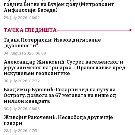
година Битке на Вучјем долу (Митрополит
Амфилохије: Беседа)
29. July 2026. 06:02
ТАЧКА ГЛЕДИШТА
Тајана Потерјахин: Изазов дигиталне
„духовности”
04. August 2026. 06:08
Александар Живковић: Сусрет васељенског и
јерусалимског патријарха – Православље пред
искушењем геополитике
30. July 2026. 07:32
Владимир Вуковић: Соларни зид на путу ка
Острогу: дозвола за 67 мегавата на више од
милион квадрата
30. July 2026. 06:03
Живојин Ракочевић: Неслобода другачије
говори
28. July 2026. 07:51