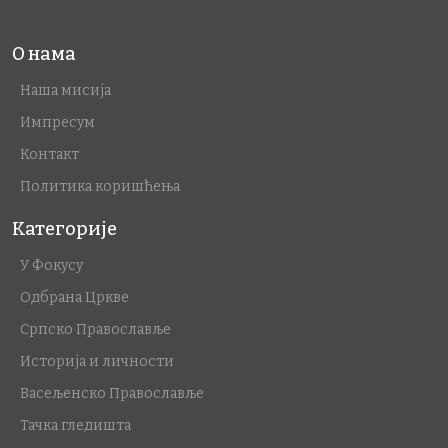
О нама
Наша мисија
Импресум
Контакт
Политика коришћења
Категорије
У Фокусу
Одбрана Цркве
Српско Православље
Историја и личности
Васељенско Православље
Тачка гледишта