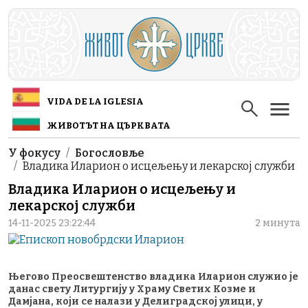
Skip to main content
VIDA DE LA IGLESIA
ЖИВОТЪТ НА ЦЪРКВАТА
Breadcrumb
У фокусу
Богословље
Владика Иларион o исцељењу и лекарској служби
Владика Иларион o исцељењу и
лекарској служби
14-11-2025 23:22:44
2 минута
Његово Преосвештенство владика Иларион служио је
данас свету Литургију у Храму Светих Козме и
Дамјана, који се налази у Делиградској улици, у