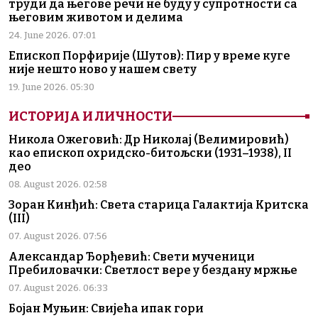
труди да његове речи не буду у супротности са
његовим животом и делима
24. June 2026. 07:01
Епископ Порфирије (Шутов): Пир у време куге
није нешто ново у нашем свету
19. June 2026. 05:30
ИСТОРИЈА И ЛИЧНОСТИ
Никола Ожеговић: Др Николај (Велимировић)
као епископ охридско-битољски (1931–1938), II
део
08. August 2026. 02:58
Зоран Кинђић: Света старица Галактија Критска
(III)
07. August 2026. 07:56
Александар Ђорђевић: Свети мученици
Пребиловачки: Светлост вере у бездану мржње
07. August 2026. 06:33
Бојан Муњин: Свијећа ипак гори