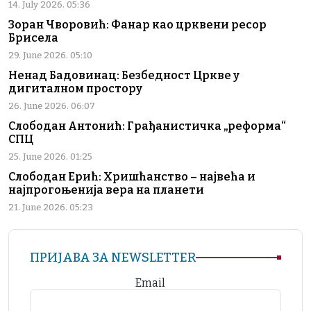
14. July 2026. 05:36
Зоран Чворовић: Фанар као црквени ресор
Брисела
29. June 2026. 05:10
Ненад Бадовинац: Безбедност Цркве у
дигиталном простору
26. June 2026. 06:07
Слободан Антонић: Грађанистичка „реформа“
СПЦ
25. June 2026. 01:25
Слободан Ерић: Хришћанство – највећа и
најпрогоњенија вера на планети
21. June 2026. 05:23
ПРИЈАВА ЗА NEWSLETTER
Email