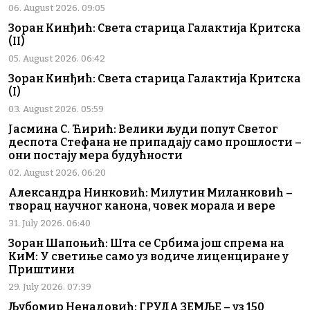
06. August 2026. 09:05
Зоран Кинђић: Света старица Галактија Критска
(II)
05. August 2026. 06:42
Зоран Кинђић: Света старица Галактија Критска
(I)
03. August 2026. 05:59
Јасмина С. Ћирић: Велики људи попут Светог
деспота Стефана не припадају само прошлости –
они постају мера будућности
02. August 2026. 06:20
Александра Нинковић: Милутин Миланковић –
творац научног канона, човек морала и вере
31. July 2026. 06:40
Зоран Шапоњић: Шта се Србима још спрема на
КиМ: У светиње само уз водиче лиценциране у
Приштини
29. July 2026. 07:39
Љубомир Ненадовић: ГРУДА ЗЕМЉЕ – уз 150