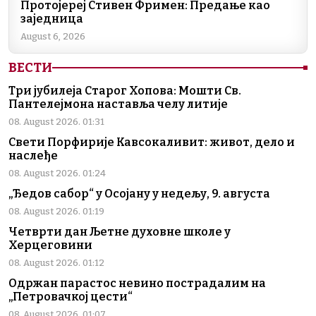
Протојереј Стивен Фримен: Предање као
заједница
August 6, 2026
ВЕСТИ
Три јубилеја Старог Хопова: Мошти Св.
Пантелејмона наставља челу литије
08. August 2026. 01:31
Свети Порфирије Кавсокаливит: живот, дело и
наслеђе
08. August 2026. 01:24
„Ђедов сабор“ у Осојану у недељу, 9. августа
08. August 2026. 01:19
Четврти дан Љетне духовне школе у
Херцеговини
08. August 2026. 01:12
Одржан парастос невино пострадалим на
„Петровачкој цести“
08. August 2026. 01:07