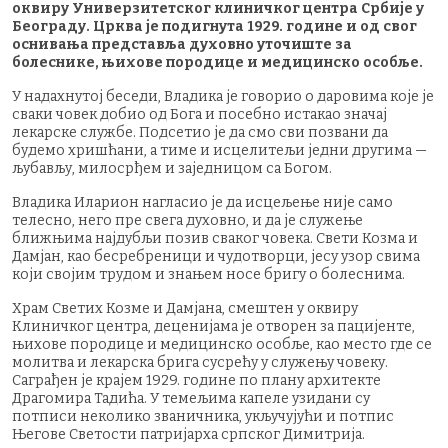
оквиру Универзитетског клиничког центра Србије у
Београду. Црква је подигнута 1929. године и од свог
оснивања представља духовно уточиште за
болеснике, њихове породице и медицинско особље.
У надахнутој беседи, Владика је говорио о даровима које је
сваки човек добио од Бога и посебно истакао значај
лекарске службе. Подсетио је да смо сви позвани да
будемо хришћани, а тиме и исцелитељи једни другима —
љубављу, милосрђем и заједницом са Богом.
Владика Иларион нагласио је да исцељење није само
телесно, него пре свега духовно, и да је служење
ближњима најдубљи позив сваког човека. Свети Козма и
Дамјан, као бесребреници и чудотворци, јесу узор свима
који својим трудом и знањем носе бригу о болеснима.
Храм Светих Козме и Дамјана, смештен у оквиру
Клиничког центра, деценијама је oтворен за пацијенте,
њихове породице и медицинско особље, као место где се
молитва и лекарска брига сусрећу у служењу човеку.
Саграђен је крајем 1929. године по плану архитекте
Драгомира Тадића. У темељима капеле узидани су
потписи неколико званичника, укључујући и потпис
Његове Светости патријарха српског Димитрија.