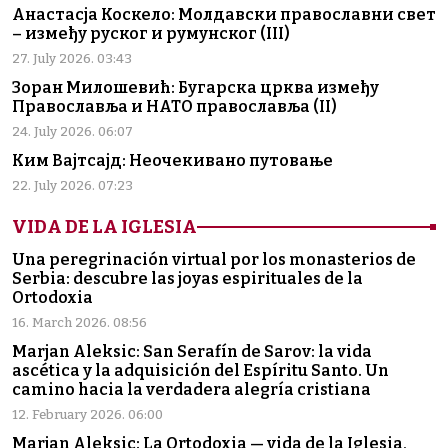
Анастасја Коскело: Молдавски православни свет
– између руског и румунског (III)
27. July 2026. 03:43
Зоран Милошевић: Бугарска црква између
Православља и НАТО православља (II)
24. July 2026. 06:07
Ким Вајтсајд: Неочекивано путовање
22. July 2026. 07:23
VIDA DE LA IGLESIA
Una peregrinación virtual por los monasterios de
Serbia: descubre las joyas espirituales de la
Ortodoxia
16. March 2026. 08:56
Marjan Aleksic: San Serafín de Sarov: la vida
ascética y la adquisición del Espíritu Santo. Un
camino hacia la verdadera alegría cristiana
12. February 2026. 06:00
Marjan Aleksic: La Ortodoxia — vida de la Iglesia,