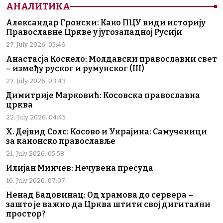
АНАЛИТИКА
Александар Гронски: Како ПЦУ види историју
Православне Цркве у југозападној Русији
27. July 2026. 05:46
Анастасја Коскело: Молдавски православни свет
– између руског и румунског (III)
27. July 2026. 03:43
Димитрије Марковић: Косовска православна
црква
22. July 2026. 04:45
Х. Дејвид Солс: Косово и Украјина: Самученици
за канонско православље
21. July 2026. 05:58
Илијан Минчев: Нечувена пресуда
16. July 2026. 07:07
Ненад Бадовинац: Од храмова до сервера –
зашто је важно да Црква штити свој дигитални
простор?