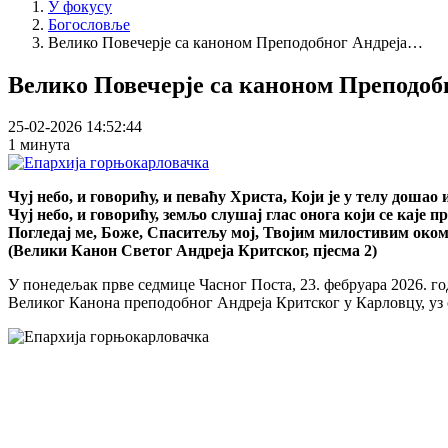
У фокусу
Богословље
Велико Повечерје са каноном Преподобног Андреја…
Велико Повечерје са каноном Преподоб
25-02-2026 14:52:44
1 минута
Чуј небо, и говорићу, и певаћу Христа, Који је у телу дошао и
Чуј небо, и говорићу, земљо слушај глас онога који се каје п
Погледај ме, Боже, Спаситељу мој, Твојим милостивим оком
(Велики Канон Светог Андреја Критског, пјесма 2)
У понедељак прве седмице Часног Поста, 23. фебруара 2026. г
Великог Канона преподобног Андреја Критског у Карловцу, уз