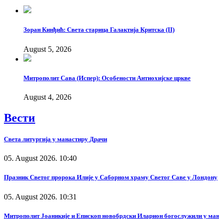
Зоран Кинђић: Света старица Галактија Критска (II)
August 5, 2026
Митрополит Сава (Испер): Особености Антиохијске цркве
August 4, 2026
Вести
Света литургија у манастиру Драчи
05. August 2026. 10:40
Празник Светог пророка Илије у Саборном храму Светог Саве у Лондону
05. August 2026. 10:31
Митрополит Јоаникије и Епископ новобрдски Иларион богослужили у ма