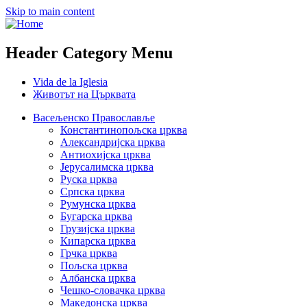
Skip to main content
Header Category Menu
Vida de la Iglesia
Животът на Църквата
Васељенско Православље
Константинопољска црква
Александријска црква
Антиохијска црква
Јерусалимска црква
Руска црква
Српска црква
Румунска црква
Бугарска црква
Грузијска црква
Кипарска црква
Грчка црква
Пољска црква
Албанска црква
Чешко-словачка црква
Македонска црква