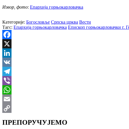
Извор, фото
:
Епархија горњокарловачка
Категорије:
Богословље
Српска црква
Вести
Тагс:
Епархија горњокарловачка
Епископ горњокарловачки г. Г
Facebook
X
LinkedIn
VK
Telegram
Viber
WhatsApp
Email
Copy
ПРЕПОРУЧУЈЕМО
Link