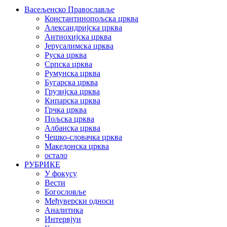
Васељенско Православље
Константинопољска црква
Александријска црква
Антиохијска црква
Јерусалимска црква
Руска црква
Српска црква
Румунска црква
Бугарска црква
Грузијска црква
Кипарска црква
Грчка црква
Пољска црква
Албанска црква
Чешко-словачка црква
Македонска црква
остало
РУБРИКЕ
У фокусу
Вести
Богословље
Међуверски односи
Аналитика
Интервјуи