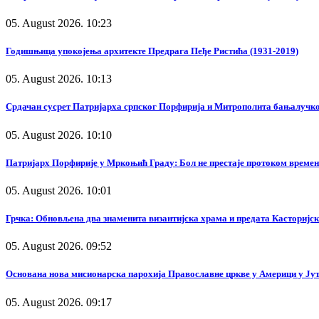
05. August 2026. 10:23
Годишњица упокојења архитекте Предрага Пеђе Ристића (1931-2019)
05. August 2026. 10:13
Срдачан сусрет Патријарха српског Порфирија и Митрополита бањалучк
05. August 2026. 10:10
Патријарх Порфирије у Мркоњић Граду: Бол не престаје протоком времена
05. August 2026. 10:01
Грчка: Обновљена два знаменита византијска храма и предата Касторијск
05. August 2026. 09:52
Основана нова мисионарска парохија Православне цркве у Америци у Ју
05. August 2026. 09:17