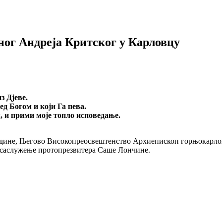
ног Андреја Критског у Карловцу
з Дјеве.
ред Богом и који Га пева.
, и прими моје топло исповедање.
одине, Његово Високопреосвештенство Архиепископ горњокарлова
 саслужење протопрезвитера Саше Лончине.