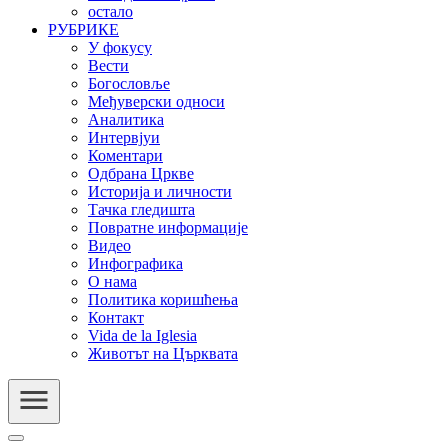
остало
РУБРИКЕ
У фокусу
Вести
Богословље
Међуверски односи
Аналитика
Интервјуи
Коментари
Одбрана Цркве
Историја и личности
Тачка гледишта
Повратне информације
Видео
Инфографика
О нама
Политика коришћења
Контакт
Vida de la Iglesia
Животът на Църквата