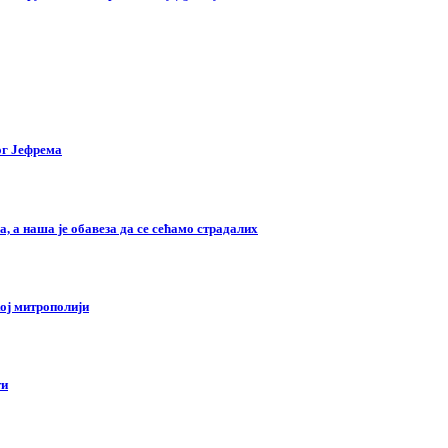
ог Јефрема
, а наша је обавеза да се сећамо страдалих
ој митрополији
ти