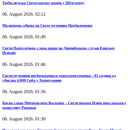
Трећа недеља Светосавског кампа у Шејдленду
06. August 2026. 02:12
Молитвено сећање на Свете мученике Пребиловачке
06. August 2026. 01:49
Свети Пантелејмон, слава цркве на Дивчибарама, служи Епископ
Исихије
06. August 2026. 01:46
Свети мученици пребиловачки и доњохерцеговачки – 85 година од
убиства 4.000 Срба у Херцеговини
06. August 2026. 01:36
Крсна слава Митрополита Василија – Свети пророк Илија прослављен у
манастиру Раковац
06. August 2026. 01:30