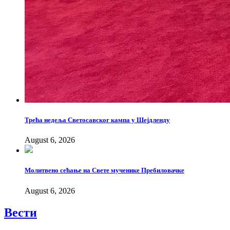
Трећа недеља Светосавског кампа у Шејдленду
August 6, 2026
Молитвено сећање на Свете мученике Пребиловачке
August 6, 2026
Вести