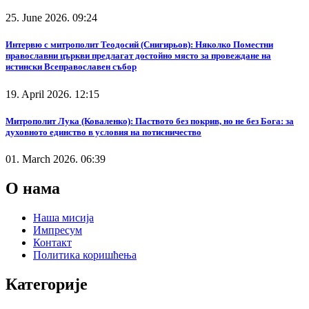
25. June 2026. 09:24
Интервю с митрополит Теодосий (Снигирьов): Няколко Поместни
православни църкви предлагат достойно място за провеждане на
истински Всеправославен събор
19. April 2026. 12:15
Митрополит Лука (Коваленко): Паството без покрив, но не без Бога: за
духовното единство в условия на потисничество
01. March 2026. 06:39
О нама
Наша мисија
Импресум
Контакт
Политика коришћења
Категорије