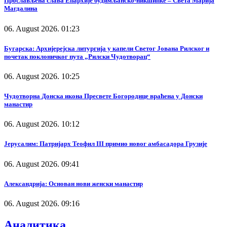
Прослављена слава Епархије будимљанско-никшићке – Света Марија
Магдалина
06. August 2026. 01:23
Бугарска: Архијерејска литургија у капели Светог Јована Рилског и
почетак поклоничког пута „Рилски Чудотворац“
06. August 2026. 10:25
Чудотворна Донска икона Пресвете Богородице враћена у Донски
манастир
06. August 2026. 10:12
Јерусалим: Патријарх Теофил III примио новог амбасадора Грузије
06. August 2026. 09:41
Александрија: Основан нови женски манастир
06. August 2026. 09:16
Аналитика