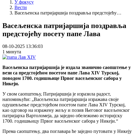
У фокусу
Вести
Васељенска патријаршија поздравља предстојећу…
Васељенска патријаршија поздравља
предстојећу посету папе Лава
08-10-2025 13:36:03
1 минута
Васељенска патријаршија је издала званично саопштење у
вези са предстојећом посетом папе Лава XIV Турској,
поводом 1700. годишњице Првог васељенског сабора у
Никеји.
У свом саопштењу, Патријаршија је изразила радост,
напомињући: „Васељенска патријаршија изражава своје
одушевљење предстојећом посетом папе Лава XIV Турској,
као одговор на изражену жељу и позив Његовог васељенског
патријарха Вартоломеја, да заједно обележимо историјску
1700. годишњицу Првог васељенског сабора у Никеји.“
Према саопштењу, два поглавара ће заједно путовати у Никеју