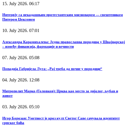
15. July 2026. 06:17
Интервју са некадашњим протестантским мисионаром — свештеником
Питером Џексоном
10. July 2026. 07:01
Александра Карамихалева: Једна православна породица у Швајцарској
– између финансија, фармације и вечности
07. July 2026. 05:08
Попадија Габријела Луга: „Рај треба да почне у породици“
04. July 2026. 12:08
Митрополит Марко (Головков): Црква као место за дијалог, љубав и
живот
03. July 2026. 05:10
Игор Борозан: Уметност је кроз култ Светог Саве сачувала идентитет
српског бића