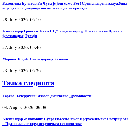
Валентина Булатовић: Чува је још само Бог! Српска царска задужбина
која две и по деценије после рата и даље пропада
28. July 2026. 06:10
Александар Гронски: Како ПЦУ види историју Православне Цркве у
југозападној Русији
27. July 2026. 05:46
Марина Тодић: Света царица Кетеван
23. July 2026. 06:36
Тачка гледишта
Тајана Потерјахин: Изазов дигиталне „духовности”
04. August 2026. 06:08
Александар Живковић: Сусрет васељенског и јерусалимског патријарха
– Православље пред искушењем геополитике