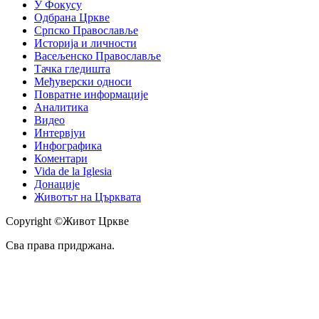
У Фокусу
Одбрана Цркве
Српско Православље
Историја и личности
Васељенско Православље
Тачка гледишта
Међуверски односи
Повратне информације
Аналитика
Видео
Интервјуи
Инфографика
Коментари
Vida de la Iglesia
Донације
Животът на Църквата
Copyright ©Живот Цркве
Сва права придржана.