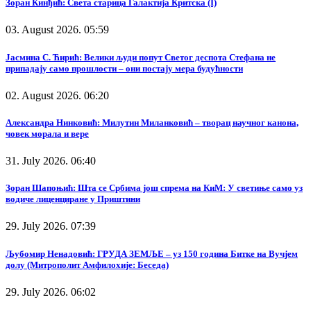
Зоран Кинђић: Света старица Галактија Критска (I)
03. August 2026. 05:59
Јасмина С. Ћирић: Велики људи попут Светог деспота Стефана не
припадају само прошлости – они постају мера будућности
02. August 2026. 06:20
Александра Нинковић: Милутин Миланковић – творац научног канона,
човек морала и вере
31. July 2026. 06:40
Зоран Шапоњић: Шта се Србима још спрема на КиМ: У светиње само уз
водиче лиценциране у Приштини
29. July 2026. 07:39
Љубомир Ненадовић: ГРУДА ЗЕМЉЕ – уз 150 година Битке на Вучјем
долу (Митрополит Амфилохије: Беседа)
29. July 2026. 06:02