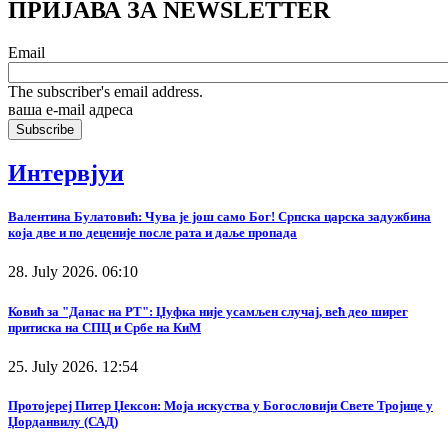
ПРИЈАВА ЗА NEWSLETTER
Email
The subscriber's email address.
ваша е-mail адреса
Интервјуи
Валентина Булатовић: Чува је још само Бог! Српска царска задужбина
која две и по деценије после рата и даље пропада
28. July 2026. 06:10
Ковић за "Данас на РТ": Џуфка није усамљен случај, већ део ширег
притиска на СПЦ и Србе на КиМ
25. July 2026. 12:54
Протојереј Питер Џексон: Моја искуства у Богословији Свете Тројице у
Џорданвилу (САД)