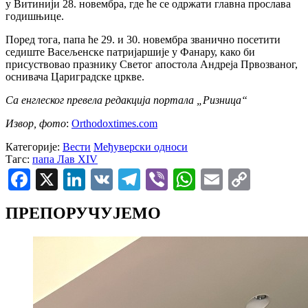
у Витинији 28. новембра, где ће се одржати главна прослава
годишњице.
Поред тога, папа ће 29. и 30. новембра званично посетити
седиште Васељенске патријаршије у Фанару, како би
присуствовао празнику Светог апостола Андреја Првозваног,
оснивача Цариградске цркве.
Са енглеског превела редакција портала „Ризница“
Извор, фото
:
Оrthodoxtimes.com
Категорије:
Вести
Међуверски односи
Тагс:
папа Лав XIV
Facebook
X
LinkedIn
VK
Telegram
Viber
WhatsApp
Email
Copy
Link
ПРЕПОРУЧУЈЕМО