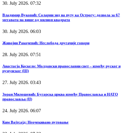
30. July 2026. 07:32
Владимир Вуковић: Соларни зид на путу ка Острогу: дозвола за 67
мегавата на више од милион квадрата
30. July 2026. 06:03
Живојин Ракочевић: Неслобода другачије говори
28. July 2026. 07:51
Анастасја Коскело: Молдавски православни свет – између руског и
румунског (III)
27. July 2026. 03:43
Зоран Милошевић: Бугарска црква између Православља и НАТО
православља (II)
24. July 2026. 06:07
Ким Вајтсајд: Неочекивано путовање