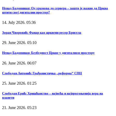
Ненад Бадовинац: Од храмова до сервера – зашто је важно да Црква
штити свој дигитални простор?
14. July 2026. 05:36
Зоран Чворовић: Фанар као црквени ресор Брисела
29. June 2026. 05:10
Ненад Бадовинац: Безбедност Цркве у дигиталном простору
26. June 2026. 06:07
Слободан Антонић: Грађанистичка „реформа“ СПЦ
25. June 2026. 01:25
Слободан Ерић: Хришћанство – највећа и најпрогоњенија вера на
планети
21. June 2026. 05:23