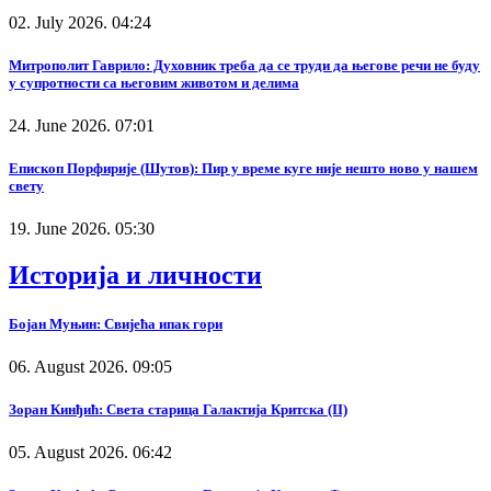
02. July 2026. 04:24
Митрополит Гаврило: Духовник треба да се труди да његове речи не буду
у супротности са његовим животом и делима
24. June 2026. 07:01
Епископ Порфирије (Шутов): Пир у време куге није нешто ново у нашем
свету
19. June 2026. 05:30
Историја и личности
Бојан Муњин: Свијећа ипак гори
06. August 2026. 09:05
Зоран Кинђић: Света старица Галактија Критска (II)
05. August 2026. 06:42