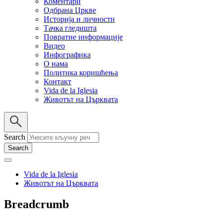
Коментари
Одбрана Цркве
Историја и личности
Тачка гледишта
Повратне информације
Видео
Инфографика
О нама
Политика коришћења
Контакт
Vida de la Iglesia
Животът на Църквата
Search
Vida de la Iglesia
Животът на Църквата
Breadcrumb