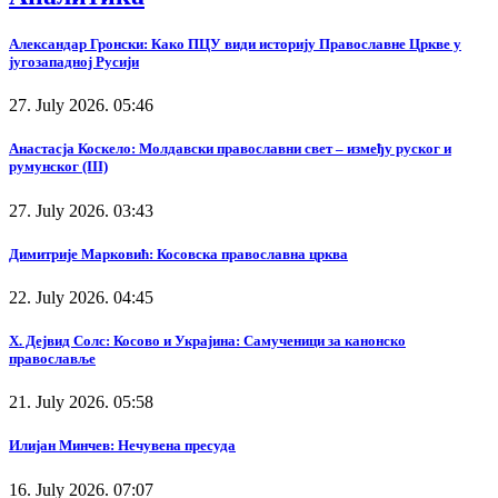
Александар Гронски: Како ПЦУ види историју Православне Цркве у
југозападној Русији
27. July 2026. 05:46
Анастасја Коскело: Молдавски православни свет – између руског и
румунског (III)
27. July 2026. 03:43
Димитрије Марковић: Косовска православна црква
22. July 2026. 04:45
Х. Дејвид Солс: Косово и Украјина: Самученици за канонско
православље
21. July 2026. 05:58
Илијан Минчев: Нечувена пресуда
16. July 2026. 07:07