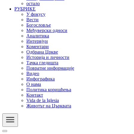
остало
РУБРИКЕ
У фокусу
Вести
Богословље
Међуверски односи
Аналитика
Интервјуи
Коментари
Одбрана Цркве
Историја и личности
Тачка гледишта
Повратне информације
Видео
Инфографика
О нама
Политика коришћења
Контакт
Vida de la Iglesia
Животът на Църквата