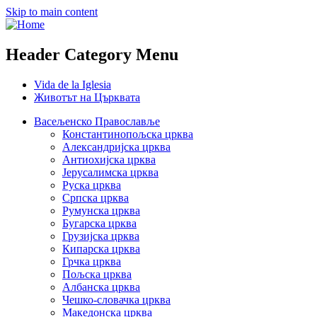
Skip to main content
Header Category Menu
Vida de la Iglesia
Животът на Църквата
Васељенско Православље
Константинопољска црква
Александријска црква
Антиохијска црква
Јерусалимска црква
Руска црква
Српска црква
Румунска црква
Бугарска црква
Грузијска црква
Кипарска црква
Грчка црква
Пољска црква
Албанска црква
Чешко-словачка црква
Македонска црква