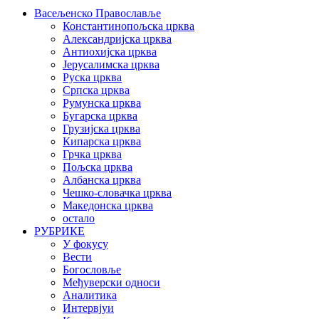
Васељенско Православље
Константинопољска црква
Александријска црква
Антиохијска црква
Јерусалимска црква
Руска црква
Српска црква
Румунска црква
Бугарска црква
Грузијска црква
Кипарска црква
Грчка црква
Пољска црква
Албанска црква
Чешко-словачка црква
Македонска црква
остало
РУБРИКЕ
У фокусу
Вести
Богословље
Међуверски односи
Аналитика
Интервјуи