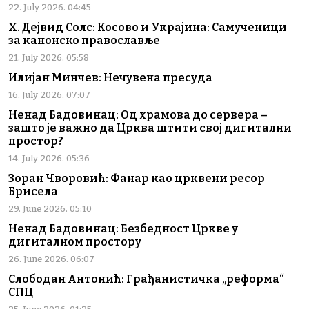
22. July 2026. 04:45
Х. Дејвид Солс: Косово и Украјина: Самученици
за канонско православље
21. July 2026. 05:58
Илијан Минчев: Нечувена пресуда
16. July 2026. 07:07
Ненад Бадовинац: Од храмова до сервера –
зашто је важно да Црква штити свој дигитални
простор?
14. July 2026. 05:36
Зоран Чворовић: Фанар као црквени ресор
Брисела
29. June 2026. 05:10
Ненад Бадовинац: Безбедност Цркве у
дигиталном простору
26. June 2026. 06:07
Слободан Антонић: Грађанистичка „реформа“
СПЦ