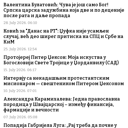
Валентина Булатовић: Чува је још само Бог!
Српска царска задужбина која две и по деценије
после рата и даље пропада
28. July 2026. 06:10
Ковић за "Данас на РТ": Џуфка није усамљен
случај, већ део ширег притиска на СПЦ и Србе на
КиМ
25. July 2026. 12:54
Протојереј Питер Џексон: Моја искуства у
Богословији Свете Тројице у Џорданвилу (САД)
15. July 2026. 06:17
Интервју са некадашњим протестантским
мисионаром — свештеником Питером Џексоном
10. July 2026. 07:01
Александра Карамихалева: Једна православна
породица у Швајцарској – између финансија,
фармације и вечности
07. July 2026. 05:08
Попадија Габријела Луга: „Рај треба да почне у