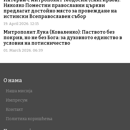
Няколко Поместни православни църкви
предлагат достойно място за провеждане на
истински Всеправославен събор
19. April 2026. 12:15
Митрополит Лука (Коваленко): Паството без
покрив, но не без Бога: за духовното единство в
условия на потисничество
01. March 2026. 06:39
О нама
Наша мисија
Импресум
Контакт
Политика коришћења