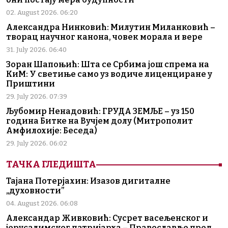
02. August 2026. 06:20
Александра Нинковић: Милутин Миланковић –
творац научног канона, човек морала и вере
31. July 2026. 06:40
Зоран Шапоњић: Шта се Србима још спрема на
КиМ: У светиње само уз водиче лиценциране у
Приштини
29. July 2026. 07:39
Љубомир Ненадовић: ГРУДА ЗЕМЉЕ – уз 150
година Битке на Вучјем долу (Митрополит
Амфилохије: Беседа)
29. July 2026. 06:02
ТАЧКА ГЛЕДИШТА
Тајана Потерјахин: Изазов дигиталне
„духовности”
04. August 2026. 06:08
Александар Живковић: Сусрет васељенског и
јерусалимског патријарха – Православље пред