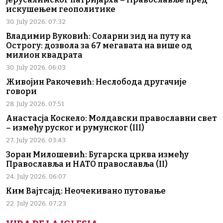
искушењем геополитике
30. July 2026. 07:32
Владимир Вуковић: Соларни зид на путу ка
Острогу: дозвола за 67 мегавата на више од
милион квадрата
30. July 2026. 06:03
Живојин Ракочевић: Неслобода другачије
говори
28. July 2026. 07:51
Анастасја Коскело: Молдавски православни свет
– између руског и румунског (III)
27. July 2026. 03:43
Зоран Милошевић: Бугарска црква између
Православља и НАТО православља (II)
24. July 2026. 06:07
Ким Вајтсајд: Неочекивано путовање
22. July 2026. 07:23