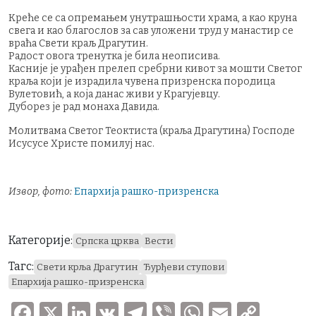
Креће се са опремањем унутрашњости храма, а као круна
свега и као благослов за сав уложени труд у манастир се
враћа Свети краљ Драгутин.
Радост овога тренутка је била неописива.
Касније је урађен прелеп сребрни кивот за мошти Светог
краља који је израдила чувена призренска породица
Вулетовић, а која данас живи у Крагујевцу.
Дуборез је рад монаха Давида.
Молитвама Светог Теоктиста (краља Драгутина) Господе
Исусусе Христе помилуј нас.
Извор, фото:
Епархија рашко-призренска
Категорије:
Српска црква
Вести
Тагс:
Свети крља Драгутин
Ђурђеви ступови
Епархија рашко-призренска
F
X
Li
V
T
V
W
E
C