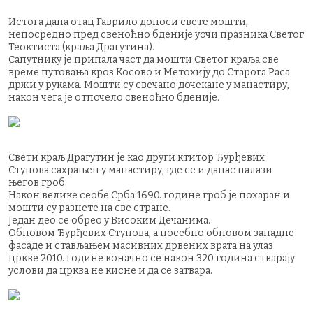
Истога дана отац Гаврило доноси свете мошти,
непосредно пред свеноћно бденије уочи празника Светог
Теоктиста (краља Драгутина).
Сапутнику је припала част да мошти Светог краља све
време путовања кроз Косово и Метохију до Старога Раса
држи у рукама. Мошти су свечано дочекане у манастиру,
након чега је отпочело свеноћно бденије.
Свети краљ Драгутин је као други ктитор Ђурђевих
Ступова сахрањен у манастиру, где се и данас налази
његов гроб.
Након велике сеобе Срба 1690. године гроб је похаран и
мошти су разнете на све стране.
Један део се обрео у Високим Дечанима.
Обновом Ђурђевих Ступова, а посебно обновом западне
фасаде и стављањем масивних дрвених врата на улаз
цркве 2010. године коначно се након 320 година стварају
услови да црква не кисне и да се затвара.