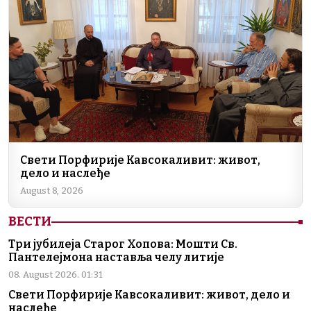
Свети Порфирије Кавсокаливит: живот,
дело и наслеђе
August 8, 2026
ВЕСТИ
Три јубилеја Старог Хопова: Мошти Св.
Пантелејмона наставља челу литије
08. August 2026. 01:31
Свети Порфирије Кавсокаливит: живот, дело и
наслеђе