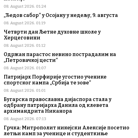
08. August 2026. 01:24
„Ђедов сабор“ у Осојану у недељу, 9. августа
08. August 2026. 01:19
Четврти дан Љетне духовне школе у
Херцеговини
08. August 2026. 01:12
Одржан парастос невино пострадалим на
„Петровачкој цести“
08. August 2026. 01:07
Патријарх Порфирије угостио ученике
спортског кампа „Србија те зове”
08. August 2026. 01:01
Бугарска православна дијаспора стала у
одбрану патријарха Данила од клевета
архимандрита Никанора
08. August 2026. 07:13
Грчка: Митрополит никејски Алексије посетио
летњи камп за ученице и студенткиње