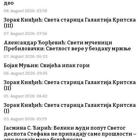
део
08. August 2026. 02:58
Зоран Кинђић: Света старица Галактија Критска
(III)
07. August 2026. 07:56
Александар Ђорђевић: Свети мученици
Пребиловачки: Светлост вере у бездану мржње
07. August 2026. 06:33
Бојан Муњин: Свијећа ипак гори
06. August 2026. 09:05
Зоран Кинђић: Света старица Галактија Критска
(II)
05. August 2026. 06:42
Зоран Кинђић: Света старица Галактија Критска
(I)
03. August 2026. 05:59
Јасмина С. Ћирић: Велики људи попут Светог
деспота Стефана не припадају само прошлости –
они постају мера будућности