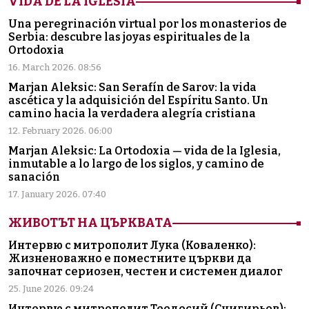
VIDA DE LA IGLESIA
Una peregrinación virtual por los monasterios de
Serbia: descubre las joyas espirituales de la
Ortodoxia
16. March 2026. 08:56
Marjan Aleksic: San Serafín de Sarov: la vida
ascética y la adquisición del Espíritu Santo. Un
camino hacia la verdadera alegría cristiana
12. February 2026. 06:00
Marjan Aleksic: La Ortodoxia — vida de la Iglesia,
inmutable a lo largo de los siglos, y camino de
sanación
17. January 2026. 07:40
ЖИВОТЪТ НА ЦЪРКВАТА
Интервю с митрополит Лука (Коваленко):
Жизненоважно е поместните църкви да
започнат сериозен, честен и системен диалог
25. June 2026. 09:24
Интервю с митрополит Теодосий (Снигирьов):