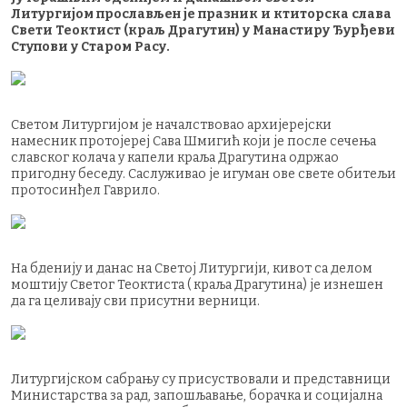
Литургијом прослављен је празник и ктиторска слава
Свети Теоктист (краљ Драгутин) у Манастиру Ђурђеви
Ступови у Старом Расу.
Светом Литургијом је началствовао архијерејски
намесник протојереј Сава Шмигић који је после сечења
славског колача у капели краља Драгутина одржао
пригодну беседу. Саслуживао је игуман ове свете обитељи
протосинђел Гаврило.
На бденију и данас на Светој Литургији, кивот са делом
моштију Светог Теоктиста ( краља Драгутина) је изнешен
да га целивају сви присутни верници.
Литургијском сабрању су присуствовали и представници
Министарства за рад, запошљавање, борачка и социјална