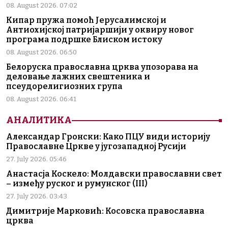
08. August 2026. 07:02
Кипар пружа помоћ Јерусалимској и
Антиохијској патријаршији у оквиру новог
програма подршке Блиском истоку
08. August 2026. 06:50
Белоруска православна црква упозорава на
деловање лажних свештеника и
псеудорелигиозних група
08. August 2026. 06:41
АНАЛИТИКА
Александар Гронски: Како ПЦУ види историју
Православне Цркве у југозападној Русији
27. July 2026. 05:46
Анастасја Коскело: Молдавски православни свет
– између руског и румунског (III)
27. July 2026. 03:43
Димитрије Марковић: Косовска православна
црква