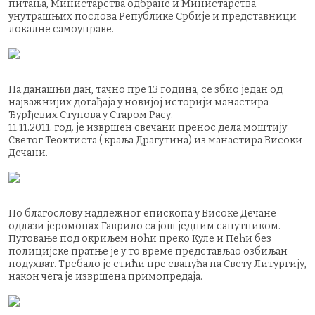
питања, Министарства одбране и Министарства
унутрашњих послова Републике Србије и представници
локалне самоуправе.
На данашњи дан, тачно пре 13 година, се збио један од
најважнијих догађаја у новијој историји манастира
Ђурђевих Ступова у Старом Расу.
11.11.2011. год. је извршен свечани пренос дела моштију
Светог Теоктиста ( краља Драгутина) из манастира Високи
Дечани.
По благослову надлежног епископа у Високе Дечане
одлази јеромонах Гаврило са још једним сапутником.
Путовање под окриљем ноћи преко Куле и Пећи без
полицијске пратње је у то време представљао озбиљан
подухват. Требало је стићи пре сванућа на Свету Литургију,
након чега је извршена примопредаја.