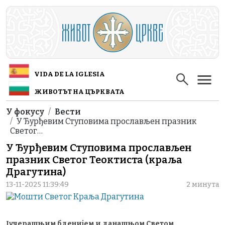
Skip to main content
VIDA DE LA IGLESIA
ЖИВОТЪТ НА ЦЪРКВАТА
Breadcrumb
У фокусу
Вести
У Ђурђевим Ступовима прослављен празник
Светог…
У Ђурђевим Ступовима прослављен
празник Светог Теоктиста (краља
Драгутина)
13-11-2025 11:39:49
2 минута
Јучерашњим бденијем и данашњом Светом