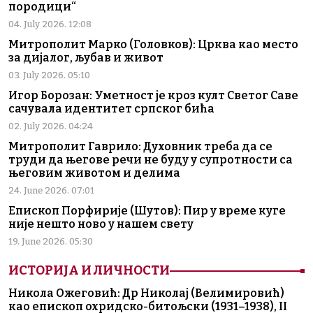
породици“
04. July 2026. 12:08
Митрополит Марко (Головков): Црква као место
за дијалог, љубав и живот
03. July 2026. 05:10
Игор Борозан: Уметност је кроз култ Светог Саве
сачувала идентитет српског бића
02. July 2026. 04:24
Митрополит Гаврило: Духовник треба да се
труди да његове речи не буду у супротности са
његовим животом и делима
24. June 2026. 07:01
Епископ Порфирије (Шутов): Пир у време куге
није нешто ново у нашем свету
19. June 2026. 05:30
ИСТОРИЈА И ЛИЧНОСТИ
Никола Ожеговић: Др Николај (Велимировић)
као епископ охридско-битољски (1931–1938), II