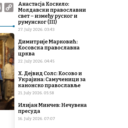
Анастасја Коскело:
W
E
C
Молдавски православни
m
o
свет – између руског и
румунског (III)
ai
p
27. July 2026. 03:43
l
y
Li
Димитрије Марковић:
Косовска православна
n
црква
k
22. July 2026. 04:45
Х. Дејвид Солс: Косово и
Украјина: Самученици за
канонско православље
21. July 2026. 05:58
Илијан Минчев: Нечувена
пресуда
16. July 2026. 07:07