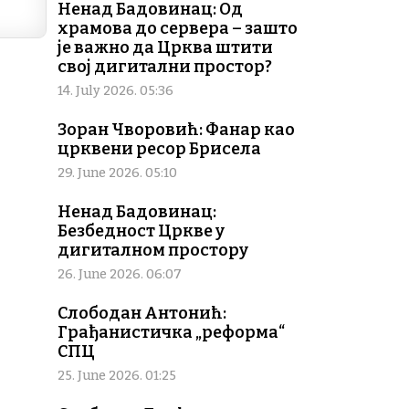
Ненад Бадовинац: Од
храмова до сервера – зашто
је важно да Црква штити
свој дигитални простор?
14. July 2026. 05:36
Зоран Чворовић: Фанар као
црквени ресор Брисела
29. June 2026. 05:10
Ненад Бадовинац:
Безбедност Цркве у
дигиталном простору
26. June 2026. 06:07
Слободан Антонић:
Грађанистичка „реформа“
СПЦ
25. June 2026. 01:25