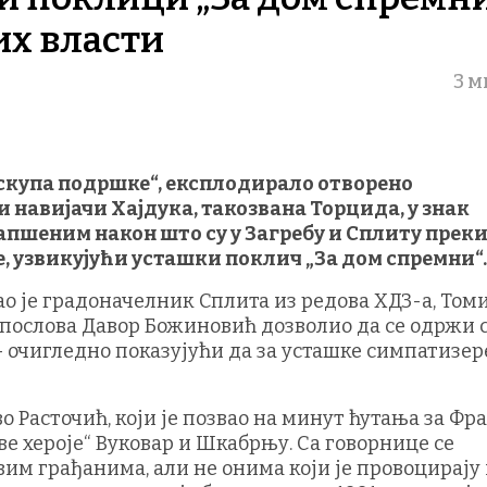
их власти
3 м
„скупа подршке“, експлодирало отворено
 навијачи Хајдука, такозвана Торцида, у знак
пшеним након што су у Загребу и Сплиту прек
 узвикујући усташки поклич „За дом спремни“.
о је градоначелник Сплита из редова ХДЗ-а, Том
послова Давор Божиновић дозволио да се одржи 
— очигледно показујући да за усташке симпатизер
 Расточић, који је позвао на минут ћутања за Фр
ве хероје“ Вуковар и Шкабрњу. Са говорнице се
им грађанима, али не онима који је провоцирају