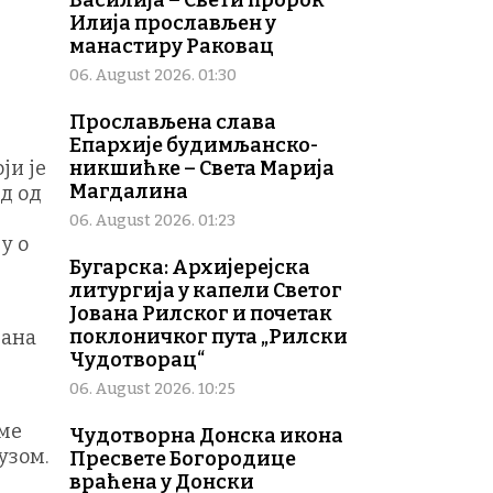
Василија – Свети пророк
Илија прослављен у
манастиру Раковац
06. August 2026. 01:30
Прослављена слава
Епархије будимљанско-
ји је
никшићке – Света Марија
Магдалина
д од
06. August 2026. 01:23
у о
Бугарска: Архијерејска
литургија у капели Светог
Јована Рилског и почетак
поклоничког пута „Рилски
лана
Чудотворац“
06. August 2026. 10:25
оме
Чудотворна Донска икона
узом.
Пресвете Богородице
враћена у Донски