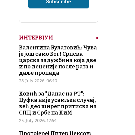
ИНТЕРВЈУИ
Валентина Булатовић: Чува
је још само Бог! Српска
царска задужбина која две
и по деценије после рата и
даље пропада
28. July 2026. 06:10
Ковић за "Данас на РТ":
Џуфка није усамљен случај,
већ део ширег притиска на
СПЦ и Србе на КиМ
25. July 2026. 12:54
Протојереј Питер Џексон: