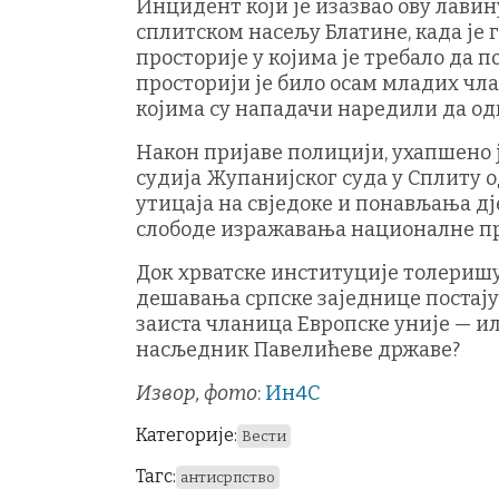
Инцидент који је изазвао ову лави
сплитском насељу Блатине, када је
просторије у којима је требало да 
просторији је било осам младих чла
којима су нападачи наредили да од
Након пријаве полицији, ухапшено ј
судија Жупанијског суда у Сплиту 
утицаја на свједоке и понављања д
слободе изражавања националне п
Док хрватске институције толеришу
дешавања српске заједнице постају 
заиста чланица Европске уније — ил
насљедник Павелићеве државе?
Извор, фото
:
Ин4С
Категорије:
Вести
Тагс:
антисрпство