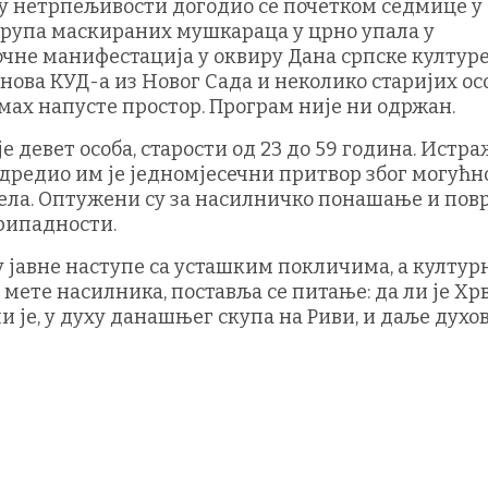
ну нетрпељивости догодио се почетком седмице у
 група маскираних мушкараца у црно упала у
почне манифестација у оквиру Дана српске културе
нова КУД-а из Новог Сада и неколико старијих осо
мах напусте простор. Програм није ни одржан.
е девет особа, старости од 23 до 59 година. Истр
одредио им је једномјесечни притвор због могућн
јела. Оптужени су за насилничко понашање и пов
рипадности.
 јавне наступе са усташким покличима, а култур
мете насилника, поставља се питање: да ли је Хр
и је, у духу данашњег скупа на Риви, и даље духо