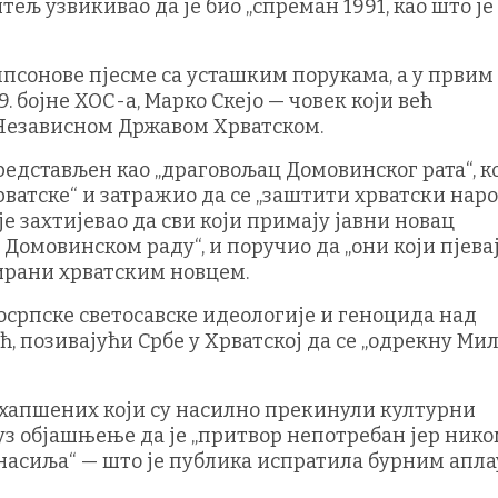
итељ узвикивао да је био „спреман 1991, као што је
псонове пјесме са усташким порукама, а у првим
. бојне ХОС-а, Марко Скејо — човек који већ
 Независном Државом Хрватском.
редстављен као „драговољац Домовинског рата“, ко
ватске“ и затражио да се „заштити хрватски наро
е захтијевао да сви који примају јавни новац
Домовинском раду“, и поручио да „они који пјевај
ирани хрватским новцем.
српске светосавске идеологије и геноцида над
ћ, позивајући Србе у Хрватској да се „одрекну Ми
ухапшених који су насилно прекинули културни
уз објашњење да је „притвор непотребан јер ник
о насиља“ — што је публика испратила бурним апла