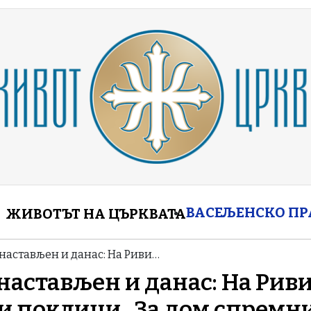
enu
ВАСЕЉЕНСКО П
ЖИВОТЪТ НА ЦЪРКВАТА
настављен и данас: На Риви…
настављен и данас: На Рив
и поклици „За дом спремн