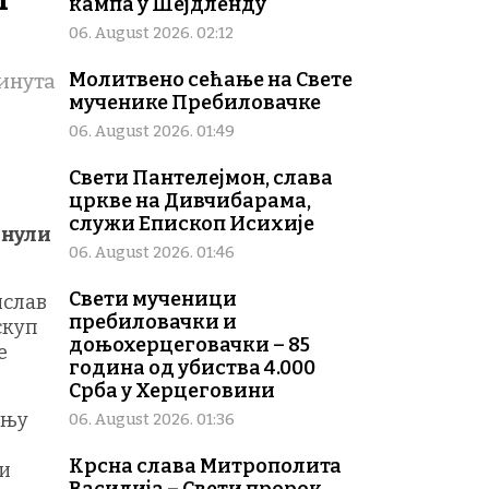
кампа у Шејдленду
06. August 2026. 02:12
Молитвено сећање на Свете
инута
мученике Пребиловачке
06. August 2026. 01:49
Свети Пантелејмон, слава
цркве на Дивчибарама,
служи Епископ Исихије
инули
06. August 2026. 01:46
Свети мученици
ислав
пребиловачки и
скуп
доњохерцеговачки – 85
е
година од убиства 4.000
Срба у Херцеговини
ању
06. August 2026. 01:36
Крсна слава Митрополита
 и