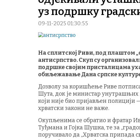
уз подршку градск
09-11-2025 01:30:55
На сплитској Риви, под плаштом 
антисрпство. Скуп су организовали
подршке својим присталицама уха
обиљежавање Дана српске културе,
Дозволу за коришћење Риве потписа
Шута, док је министар унутрашњих 
који није био пријављен полицији 
хрватски закони не важе.
Окупљенима се обратио и фратар Иво
Туђмана и Гојка Шушка, те за „градо
поручивало да „Хрватска припада св