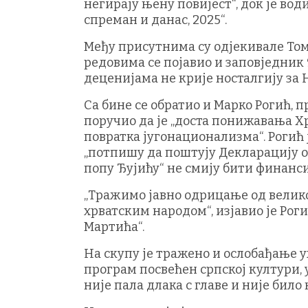
негирају њену повијест“, док је вод
спреман и данас, 2025“.
Међу присутнима су одјекивале Том
редовима се појавио и заповједник 9
деценијама не крије носталгију за
Са бине се обратио и Марко Рогић, п
поручио да је „доста понижавања Хр
повратка југонационализма“. Рогић ј
„потпишу да поштују Декларацију о 
попу Ђујићу“ не смију бити финанс
„Тражимо јавно одрицање од велико
хрватским народом“, изјавио је Роги
Мартића“.
На скупу је тражено и ослобађање 
програм посвећен српској култури, 
није пала длака с главе и није бил