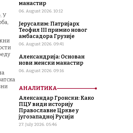
манастир
06. August 2026. 10:12
. У
ба,
Јерусалим: Патријарх
Теофил III примио новог
амбасадора Грузије
ажни
06. August 2026. 09:41
ости
реду
Александрија: Основан
нови женски манастир
06. August 2026. 09:16
на
ватска
вни
АНАЛИТИКА
Александар Гронски: Како
ПЦУ види историју
Православне Цркве у
југозападној Русији
27. July 2026. 05:46