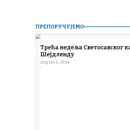
ПРЕПОРУЧУЈЕМО
Трећа недеља Светосавског к
Шејдленду
August 6, 2026