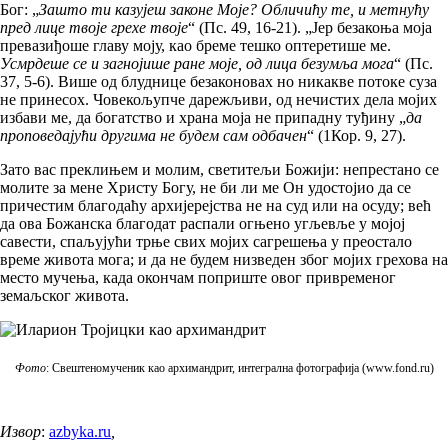
Бог: „
Зашто ти казујеш законе Моје? Обличићу те, и метнућу
пред лице твоје грехе твоје
“ (Пс. 49, 16-21). „Јер безакоња моја
превазиђоше главу моју, као бреме тешко оптеретише ме.
Усмрдеше се и загнојише ране моје, од лица безумља мога
“ (Пс.
37, 5-6). Више од блуднице безаконовах но никакве потоке суза
не принесох. Човекољупче дарежљиви, од нечистих дела мојих
избави ме, да богатство и храна моја не припадну туђину „
да
проповедајући другима не будем сам одбачен
“ (1Кор. 9, 27).
Зато вас преклињем и молим, светитељи Божији: непрестано се
молите за мене Христу Богу, не би ли ме Он удостојио да се
причестим благодаћу архијерејства не на суд или на осуду; већ
да ова Божанска благодат распали огњено угљевље у мојој
савести, спаљујући трње свих мојих сагрешења у преостало
време живота мога; и да не будем низведен због мојих грехова на
место мучења, када окончам поприште овог привременог
земаљског живота.
Фото
: Свештеномученик као архимандрит, интегрална фотографија (www.fond.ru)
Извор
:
azbyka.ru
,