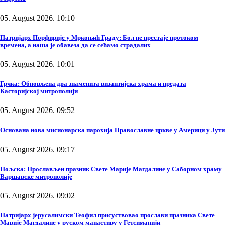
05. August 2026. 10:10
Патријарх Порфирије у Мркоњић Граду: Бол не престаје протоком
времена, а наша је обавеза да се сећамо страдалих
05. August 2026. 10:01
Грчка: Обновљена два знаменита византијска храма и предата
Касторијској митрополији
05. August 2026. 09:52
Основана нова мисионарска парохија Православне цркве у Америци у Јути
05. August 2026. 09:17
Пољска: Прослављен празник Свете Марије Магдалине у Саборном храму
Варшавске митрополије
05. August 2026. 09:02
Патријарх јерусалимски Теофил присуствовао прослави празника Свете
Марије Магдалине у руском манастиру у Гетсиманији