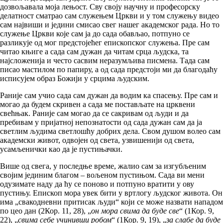
дозвољавала моја лењост. Сву своју научну и професорску
делатност сматрао сам служењем Цркви и у том служењу видео
сам највиши и једини смисао свег нашег академског рада. Но то
служење Цркви које сам ја до сада обављао, потпуно се
разликује од мог предстојећег епископског служења. Пре сам
читао књиге а сада сам дужан да читам срца људска, та
најсложенија и често сасвим неразумљива писмена. Тада сам
писао мастилом по папиру, а од сада предстоји ми да благодаћу
исписујем образ Божији у срцима људским.
Раније сам учио сада сам дужан да водим ка спасењу. Пре сам и
могао да будем скривен а сада ме постављате на црквени
свећњак. Раније сам могао да се сакривам од људи и да
пребивам у пријатној непознатости од сада дужан сам да ја
светлим људима светлошћу добрих дела. Свом душом волео сам
академски живот, одвојен од света, узвишенији од света,
усамљенички као да је пустињачки.
Више од свега, у последње време, жалио сам за изгубљеним
својим јединим благом – вољеном пустињом. Сада ви мени
одузимате наду да ћу се поново и потпуно вратити у ову
пустињу. Епископ мора увек бити у вртлогу људског живота. Он
има „свакодневни притисак људи“ који се може назвати нападом
по цео дан (2Кор. 11, 28), „
он мора свима да буде све
“ (1Кор. 9,
22), „
свима себе учинивши робом
“ (1Кор. 9, 19), „
за слабе да буде