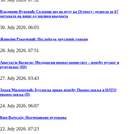
Владимир Вуковић: Соларни зид на путу ка Острогу: дозвола за 67
мегавата на више од милион квадрата
30. July 2026. 06:03
Живојин Ракочевић: Неслобода другачије говори
28. July 2026. 07:51
Анастасја Коскело: Молдавски православни свет – између руског и
румунског (III)
27. July 2026. 03:43
Зоран Милошевић: Бугарска црква између Православља и НАТО
православља (II)
24. July 2026. 06:07
Ким Вајтсајд: Неочекивано путовање
22. July 2026. 07:23