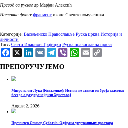
Превод са руског
др Марјан Алексић
Насловна фото
:
фрагмент
иконе Свештеномученика
Категорије:
Васељенско Православље
Руска црква
Историја и
личности
Тагс:
Свети Иларион Тројицки
Руска православна црква
Facebook
X
LinkedIn
VK
Telegram
Viber
WhatsApp
Email
Copy
Link
ПРЕПОРУЧУЈЕМО
Митрополит Лука (Коваленко): Истина не зависи од броја гласова:
беседа о раздераној ризи Христовој
August 2, 2026
Презвитер Оливер Суботић: Одбрана унутрашњих простора