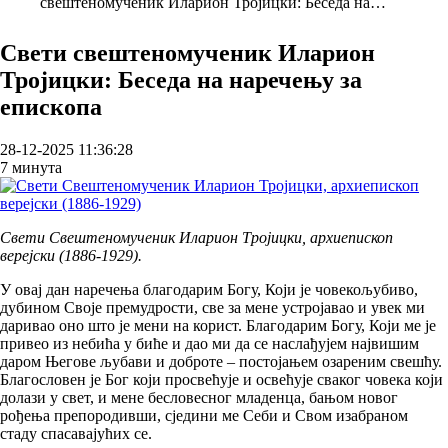
свештеномученик Иларион Тројицки: Беседа на…
Breadcrumb
Свети свештеномученик Иларион
Тројицки: Беседа на наречењу за
епископа
28-12-2025 11:36:28
7 минута
Свети Свештеномученик Иларион Тројицки, архиепископ
верејски (1886-1929).
У овај дан наречења благодарим Богу, Који је човекољубиво,
дубином Своје премудрости, све за мене устројавао и увек ми
даривао оно што је мени на корист. Благодарим Богу, Који ме је
привео из небића у биће и дао ми да се наслађујем највишим
даром Његове љубави и доброте – постојањем озареним свешћу.
Благословен је Бог који просвећује и освећује сваког човека који
долази у свет, и мене бесловесног младенца, бањом новог
рођења препородивши, сједини ме Себи и Свом изабраном
стаду спасавајућих се.