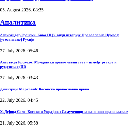
05. August 2026. 08:35
Аналитика
Александар Гронски: Како ПЦУ види историју Православне Цркве у
југозападној Русији
27. July 2026. 05:46
Анастасја Коскело: Молдавски православни свет – између руског и
румунског (III)
27. July 2026. 03:43
Димитрије Марковић: Косовска православна црква
22. July 2026. 04:45
Х. Дејвид Солс: Косово и Украјина: Самученици за канонско православље
21. July 2026. 05:58