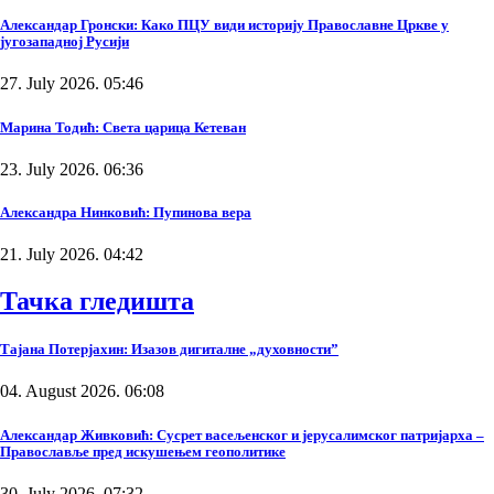
Александар Гронски: Како ПЦУ види историју Православне Цркве у
југозападној Русији
27. July 2026. 05:46
Марина Тодић: Света царица Кетеван
23. July 2026. 06:36
Александра Нинковић: Пупинова вера
21. July 2026. 04:42
Тачка гледишта
Тајана Потерјахин: Изазов дигиталне „духовности”
04. August 2026. 06:08
Александар Живковић: Сусрет васељенског и јерусалимског патријарха –
Православље пред искушењем геополитике
30. July 2026. 07:32