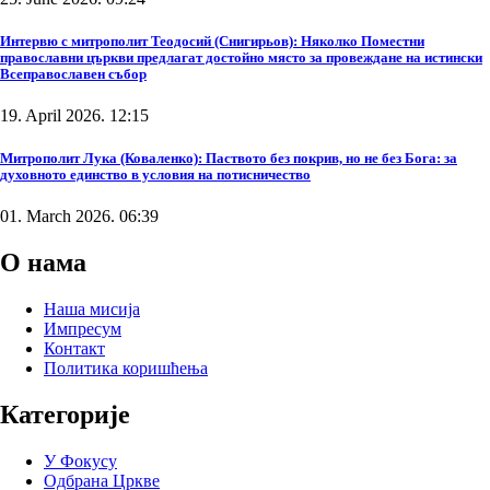
Интервю с митрополит Теодосий (Снигирьов): Няколко Поместни
православни църкви предлагат достойно място за провеждане на истински
Всеправославен събор
19. April 2026. 12:15
Митрополит Лука (Коваленко): Паството без покрив, но не без Бога: за
духовното единство в условия на потисничество
01. March 2026. 06:39
О нама
Наша мисија
Импресум
Контакт
Политика коришћења
Категорије
У Фокусу
Одбрана Цркве