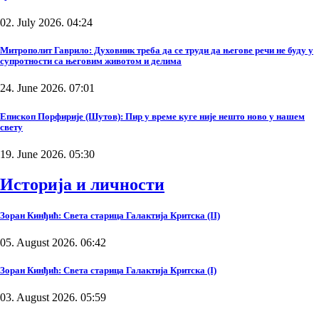
02. July 2026. 04:24
Митрополит Гаврило: Духовник треба да се труди да његове речи не буду у
супротности са његовим животом и делима
24. June 2026. 07:01
Епископ Порфирије (Шутов): Пир у време куге није нешто ново у нашем
свету
19. June 2026. 05:30
Историја и личности
Зоран Кинђић: Света старица Галактија Критска (II)
05. August 2026. 06:42
Зоран Кинђић: Света старица Галактија Критска (I)
03. August 2026. 05:59