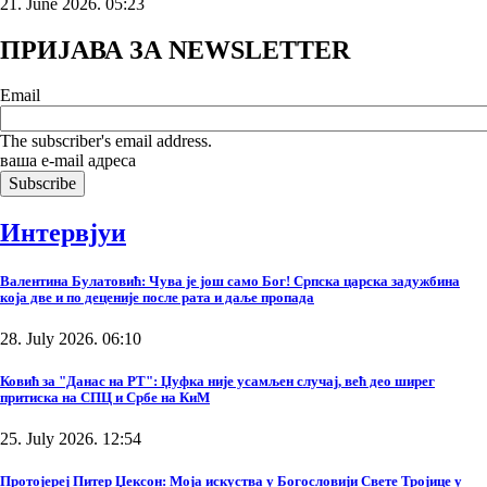
21. June 2026. 05:23
ПРИЈАВА ЗА NEWSLETTER
Email
The subscriber's email address.
ваша е-mail адреса
Интервјуи
Валентина Булатовић: Чува је још само Бог! Српска царска задужбина
која две и по деценије после рата и даље пропада
28. July 2026. 06:10
Ковић за "Данас на РТ": Џуфка није усамљен случај, већ део ширег
притиска на СПЦ и Србе на КиМ
25. July 2026. 12:54
Протојереј Питер Џексон: Моја искуства у Богословији Свете Тројице у