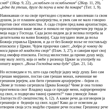
слаб
“ (1Кор. 9, 22), „
ослабљен са ослабљеним
“ (2Кор. 11, 29),
„
једне да утеши, друге да поучи а неке да покара
“ (Тит. 1, 9).
Навикавши се на своје претходно служење и заволевши га свом
душом, ја се плашим архијерејства, и увек сам не мало говорио
против свог епископства. А сада стојим пред вама архипастири,
прихвативши ваше звање и нимало не противречим јер тврда је
моја нада у Господа. Сада јасно видим да је велика потреба за
делатељима на њиви Божијој. Сада поуздано знам да воља
Божија управља Црквом, и да се без Божије воље не постављају
епископи у Цркви. Чујем пророчки савет: „
добро је човеку да
носи јарам од младости своје
“ (Плач. 3, 27), и савијам врат свој
под омофор епископа. Господ милостиви да прими душу моју,
ову малу лепту, која се меће у ризницу Цркве за употребу на
општу корист. „
Воља Господња нека буде
“ (Дап. 21, 14).
Но исповедам и то, што сада смућује јадну моју душу. Био сам
грешан мирјанин, постао сам грешан монах, начинише ме
грешним јерејем, али бити грешним архијерејем – бојим се.
„Чиме је толико сагрешила Црква Божија? Чиме је она толико
прогневила свог Владику када се предаје мени, најпрезренијем
од свих, и подвргава таквој срамоти?“ тако узвикује Јован
Златоусти (О свештенству, 6, 12). А какве речи да изговорим ја
грешнији и беднији од свих људи? Како да се осмелим да
отворим своја уста знајући страшне речи псалма: Грешнику рече