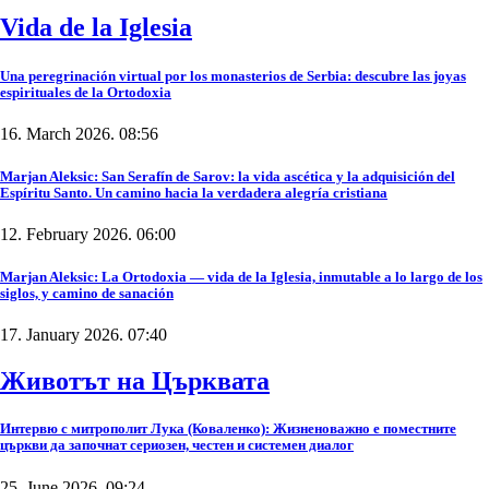
Vida de la Iglesia
Una peregrinación virtual por los monasterios de Serbia: descubre las joyas
espirituales de la Ortodoxia
16. March 2026. 08:56
Marjan Aleksic: San Serafín de Sarov: la vida ascética y la adquisición del
Espíritu Santo. Un camino hacia la verdadera alegría cristiana
12. February 2026. 06:00
Marjan Aleksic: La Ortodoxia — vida de la Iglesia, inmutable a lo largo de los
siglos, y camino de sanación
17. January 2026. 07:40
Животът на Църквата
Интервю с митрополит Лука (Коваленко): Жизненоважно е поместните
църкви да започнат сериозен, честен и системен диалог
25. June 2026. 09:24