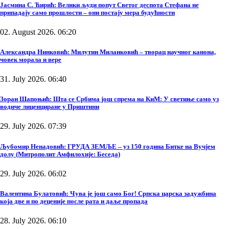
Јасмина С. Ћирић: Велики људи попут Светог деспота Стефана не
припадају само прошлости – они постају мера будућности
02. August 2026. 06:20
Александра Нинковић: Милутин Миланковић – творац научног канона,
човек морала и вере
31. July 2026. 06:40
Зоран Шапоњић: Шта се Србима још спрема на КиМ: У светиње само уз
водиче лиценциране у Приштини
29. July 2026. 07:39
Љубомир Ненадовић: ГРУДА ЗЕМЉЕ – уз 150 година Битке на Вучјем
долу (Митрополит Амфилохије: Беседа)
29. July 2026. 06:02
Валентина Булатовић: Чува је још само Бог! Српска царска задужбина
која две и по деценије после рата и даље пропада
28. July 2026. 06:10