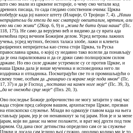
што смо знали из црквене историје, о чему смо читали код
древних писаца, то сада гледамо сопственим очима: Црква
побеђује када јој наносе штету (Иларије, О Тројици 7, 4). „
Наши
непријатељи би хтели да нас сматрају овешталим, мртвим, али
ево ми смо живи
“ (2Кор. 6, 9) и „
жива ће бити душа наша
“ (Пс.
118, 175). Не само да верујемо већ и видимо да су врата ада
немоћна пред вечним Божијим делом. Усред ветрова лажних
учења, усред мутних, бесних таласа злобе, лажи и клевета
разјарених непријатеља као стена стоји Црква, та Руска
православна црква, о којој су недавно тако волели да понављају
да је она парализована и да се држи само полицијском силом
државе. Но ево силе државе устремиле су се против Цркве, и
наша Црква дала је више мученика и исповедника него ли
издајника и отпадника. Посматрајући све то и промишљајући о
свему томе, осећам да „
раширио си кораке моје пода мном
“ (Пс.
17, 37) и да је Господ
„поставио на камен ноге моје
“ (Пс. 39, 3),
„
да не онемоћа срце моје
“ (Пнз. 20, 3).
Ово последње Божије доброчинство не могу затајити у овај час
када стојим пред сабором вашим, архипастири Цркве, призван
на епископско служење. Млади во одмахује главом када на њега
стављају јарам, јер је он ненавикнут за тај јарам. Нов је и за мене
јарам, који ви данас на мене полажете, и врат мој дрхти под тим
јармом. Од дана свог детињства определио сам се за служење
Цркви и досада сам једино њој служио, онолико колико ми је то