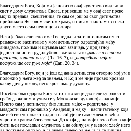
Благодарим Бога, Који ми је показао овај чувствено видљиви
свет у дому служитеља Свога, привевши ме у овај свет преко
мојих предака, свештеника, те сам се још од свог детињства
приближио Његовом светом храму, и нисам знао тамо за неко
друго место осим певнице и олтара.
Нека је благословено име Господње и зато што нисам имао
размажено васпитање у мом детињству, одрастајући међу
ливадама, пољима и шумама мог завичаја, у пријатној
једноставности трудољубивог живота зато „
ако се и стидим
просити, копати могу
“ (Лк. 16. 3), и „
потребама мојим
послужише ове руке моје
“ (Дап. 20, 34).
Благодарим Богу, који је још од дана детињства отворио мој ум и
положио у њега жеђ за знањем, и Који ме није провео кроз ма
какву другу школу, него кроз школу духовну.
Посебно благодарим Богу за то што ми је дао велику радост и
срећу да живим и учим се у Московској духовној академији.
Пошто сам у детињству био лишен мајке – родитељке, у
младости сам пронашао у Академији мајку – васпитатељку, која
ме већ ево четрнаест година насићује не само млеком већ и
чврстом храном богословља. До краја дана мојих хтео бих радије
бити њен последњи служитељ а да обилујем у њеном хлебу него
да постанем било ко, а да будем далеко од ње, и да се лишим