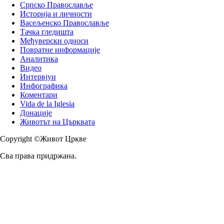
Српско Православље
Историја и личности
Васељенско Православље
Тачка гледишта
Међуверски односи
Повратне информације
Аналитика
Видео
Интервјуи
Инфографика
Коментари
Vida de la Iglesia
Донације
Животът на Църквата
Copyright ©Живот Цркве
Сва права придржана.