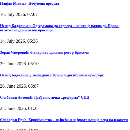
Илијан Минчев: Нечувена пресуда
16. July 2026. 07:07
Ненад Бадовинац: Од храмова до сервера – зашто је важно да Црква
штити свој дигитални простор?
14. July 2026. 05:36
Зоран Чворовић: Фанар као црквени ресор Брисела
29. June 2026. 05:10
Ненад Бадовинац: Безбедност Цркве у дигиталном простору
26. June 2026. 06:07
Слободан Антонић: Грађанистичка „реформа“ СПЦ
25. June 2026. 01:25
Слободан Ерић: Хришћанство – највећа и најпрогоњенија вера на планети