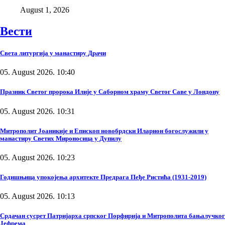
August 1, 2026
Вести
Света литургија у манастиру Драчи
05. August 2026. 10:40
Празник Светог пророка Илије у Саборном храму Светог Саве у Лондону
05. August 2026. 10:31
Митрополит Јоаникије и Епископ новобрдски Иларион богослужили у
манастиру Светих Мироносица у Дупилу
05. August 2026. 10:23
Годишњица упокојења архитекте Предрага Пеђе Ристића (1931-2019)
05. August 2026. 10:13
Срдачан сусрет Патријарха српског Порфирија и Митрополита бањалучког
Јефрема