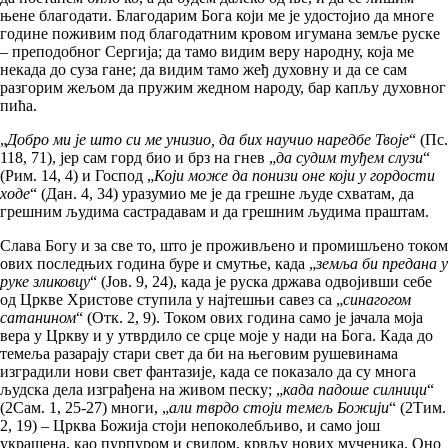
њене благодати. Благодарим Бога који ме је удостојио да многе
године поживим под благодатним кровом игумана земље руске
– преподобног Сергија; да тамо видим веру народну, која ме
некада до суза гане; да видим тамо жеђ духовну и да се сам
разгорим жељом да пружим жедном народу, бар капљу духовног
пића.
„
Добро ми је што си ме унизио, да бих научио наредбе Твоје
“ (Пс.
118, 71), јер сам горд био и брз на гнев „
да судим туђем слузи
“
(Рим. 14, 4) и Господ „
Који може да понизи оне који у гордости
ходе
“ (Дан. 4, 34) уразумио ме је да грешне људе схватам, да
грешним људима састрадавам и да грешним људима праштам.
Слава Богу и за све то, што је проживљено и промишљено током
ових последњих година буре и смутње, када „
земља би предана у
руке зликовцу
“ (Јов. 9, 24), када је руска држава одвојивши себе
од Цркве Христове ступила у најтешњи савез са „
синагогом
сатанином
“ (Отк. 2, 9). Током ових година само је јачала моја
вера у Цркву и у утврдило се срце моје у нади на Бога. Када до
темеља разарају стари свет да би на његовим рушевинама
изградили нови свет фантазије, када се показало да су многа
људска дела изграђена на живом песку; „
када падоше силници
“
(2Сам. 1, 25-27) многи, „
али тврдо стоји темељ Божији
“ (2Тим.
2, 19) – Црква Божија стоји непоколебљиво, и само још
украшена, као пурпуром и свилом, крвљу нових мученика. Оно