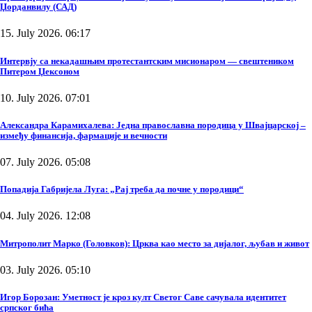
Џорданвилу (САД)
15. July 2026. 06:17
Интервју са некадашњим протестантским мисионаром — свештеником
Питером Џексоном
10. July 2026. 07:01
Александра Карамихалева: Једна православна породица у Швајцарској –
између финансија, фармације и вечности
07. July 2026. 05:08
Попадија Габријела Луга: „Рај треба да почне у породици“
04. July 2026. 12:08
Митрополит Марко (Головков): Црква као место за дијалог, љубав и живот
03. July 2026. 05:10
Игор Борозан: Уметност је кроз култ Светог Саве сачувала идентитет
српског бића