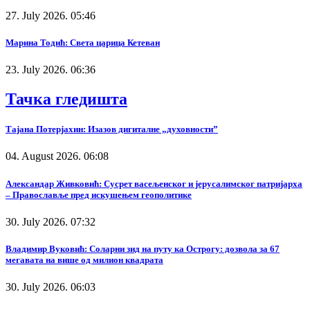
27. July 2026. 05:46
Марина Тодић: Света царица Кетеван
23. July 2026. 06:36
Тачка гледишта
Тајана Потерјахин: Изазов дигиталне „духовности”
04. August 2026. 06:08
Александар Живковић: Сусрет васељенског и јерусалимског патријарха
– Православље пред искушењем геополитике
30. July 2026. 07:32
Владимир Вуковић: Соларни зид на путу ка Острогу: дозвола за 67
мегавата на више од милион квадрата
30. July 2026. 06:03