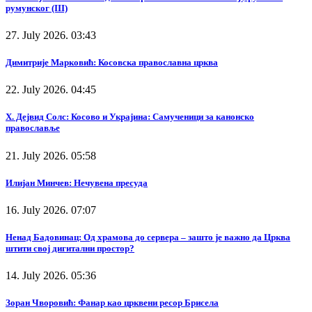
румунског (III)
27. July 2026. 03:43
Димитрије Марковић: Косовска православна црква
22. July 2026. 04:45
Х. Дејвид Солс: Косово и Украјина: Самученици за канонско
православље
21. July 2026. 05:58
Илијан Минчев: Нечувена пресуда
16. July 2026. 07:07
Ненад Бадовинац: Од храмова до сервера – зашто је важно да Црква
штити свој дигитални простор?
14. July 2026. 05:36
Зоран Чворовић: Фанар као црквени ресор Брисела