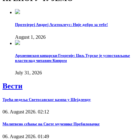
Link
Протојереј Андреј Агатоклеус: Није добро за тебе!
August 1, 2026
Архиепископ кипарски Георгије: Циљ Турске је успостављање
власти над читавим Кипром
July 31, 2026
Вести
Трећа недеља Светосавског кампа у Шејдленду
06. August 2026. 02:12
Молитвено сећање на Свете мученике Пребиловачке
06. August 2026. 01:49