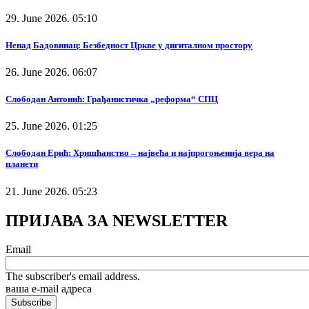
29. June 2026. 05:10
Ненад Бадовинац: Безбедност Цркве у дигиталном простору
26. June 2026. 06:07
Слободан Антонић: Грађанистичка „реформа“ СПЦ
25. June 2026. 01:25
Слободан Ерић: Хришћанство – највећа и најпрогоњенија вера на
планети
21. June 2026. 05:23
ПРИЈАВА ЗА NEWSLETTER
Email
The subscriber's email address.
ваша е-mail адреса