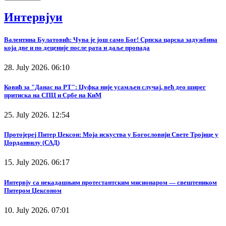
Интервјуи
Валентина Булатовић: Чува је још само Бог! Српска царска задужбина
која две и по деценије после рата и даље пропада
28. July 2026. 06:10
Ковић за "Данас на РТ": Џуфка није усамљен случај, већ део ширег
притиска на СПЦ и Србе на КиМ
25. July 2026. 12:54
Протојереј Питер Џексон: Моја искуства у Богословији Свете Тројице у
Џорданвилу (САД)
15. July 2026. 06:17
Интервју са некадашњим протестантским мисионаром — свештеником
Питером Џексоном
10. July 2026. 07:01