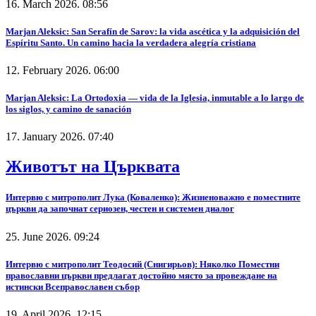
16. March 2026. 08:56
Marjan Aleksic: San Serafín de Sarov: la vida ascética y la adquisición del
Espíritu Santo. Un camino hacia la verdadera alegría cristiana
12. February 2026. 06:00
Marjan Aleksic: La Ortodoxia — vida de la Iglesia, inmutable a lo largo de
los siglos, y camino de sanación
17. January 2026. 07:40
Животът на Църквата
Интервю с митрополит Лука (Коваленко): Жизненоважно е поместните
църкви да започнат сериозен, честен и системен диалог
25. June 2026. 09:24
Интервю с митрополит Теодосий (Снигирьов): Няколко Поместни
православни църкви предлагат достойно място за провеждане на
истински Всеправославен събор
19. April 2026. 12:15