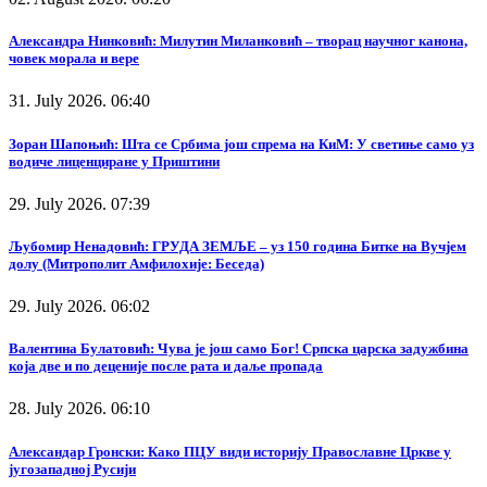
Александра Нинковић: Милутин Миланковић – творац научног канона,
човек морала и вере
31. July 2026. 06:40
Зоран Шапоњић: Шта се Србима још спрема на КиМ: У светиње само уз
водиче лиценциране у Приштини
29. July 2026. 07:39
Љубомир Ненадовић: ГРУДА ЗЕМЉЕ – уз 150 година Битке на Вучјем
долу (Митрополит Амфилохије: Беседа)
29. July 2026. 06:02
Валентина Булатовић: Чува је још само Бог! Српска царска задужбина
која две и по деценије после рата и даље пропада
28. July 2026. 06:10
Александар Гронски: Како ПЦУ види историју Православне Цркве у
југозападној Русији