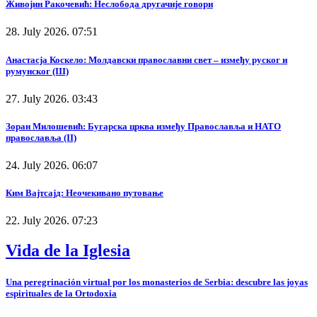
Живојин Ракочевић: Неслобода другачије говори
28. July 2026. 07:51
Анастасја Коскело: Молдавски православни свет – између руског и
румунског (III)
27. July 2026. 03:43
Зоран Милошевић: Бугарска црква између Православља и НАТО
православља (II)
24. July 2026. 06:07
Ким Вајтсајд: Неочекивано путовање
22. July 2026. 07:23
Vida de la Iglesia
Una peregrinación virtual por los monasterios de Serbia: descubre las joyas
espirituales de la Ortodoxia