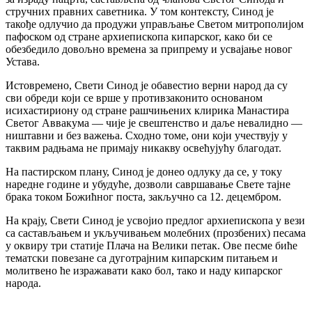
стручних правних саветника. У том контексту, Синод је
такође одлучио да продужи управљање Светом митрополијом
пафоском од стране архиепископа кипарског, како би се
обезбедило довољно времена за припрему и усвајање новог
Устава.
Истовремено, Свети Синод је обавестио верни народ да су
сви обреди који се врше у противзаконито основаном
исихастириону од стране рашчињених клирика Манастира
Светог Аввакума — чије је свештенство и даље невалидно —
ништавни и без важења. Сходно томе, они који учествују у
таквим радњама не примају никакву освећујућу благодат.
На пастирском плану, Синод је донео одлуку да се, у току
наредне године и убудуће, дозволи савршавање Свете тајне
брака током Божићног поста, закључно са 12. децембром.
На крају, Свети Синод је усвојио предлог архиепископа у вези
са састављањем и укључивањем молебних (прозбених) песама
у оквиру три статије Плача на Велики петак. Ове песме биће
тематски повезане са дуготрајним кипарским питањем и
молитвено ће изражавати како бол, тако и наду кипарског
народа.