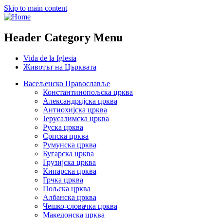
Skip to main content
Header Category Menu
Vida de la Iglesia
Животът на Църквата
Васељенско Православље
Константинопољска црква
Александријска црква
Антиохијска црква
Јерусалимска црква
Руска црква
Српска црква
Румунска црква
Бугарска црква
Грузијска црква
Кипарска црква
Грчка црква
Пољска црква
Албанска црква
Чешко-словачка црква
Македонска црква