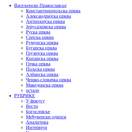
Васељенско Православље
Константинопољска црква
Александријска црква
Антиохијска црква
Јерусалимска црква
Руска црква
Српска црква
Румунска црква
Бугарска црква
Грузијска црква
Кипарска црква
Грчка црква
Пољска црква
Албанска црква
Чешко-словачка црква
Македонска црква
остало
РУБРИКЕ
У фокусу
Вести
Богословље
Међуверски односи
Аналитика
Интервјуи