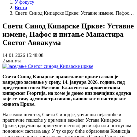
У фокусу
Вести
Свети Синод Кипарске Цркве: Уставне измене, Пафос…
Свети Синод Кипарске Цркве: Уставне
измене, Пафос и питање Манастира
Светог Аввакума
14-01-2026 15:48:08
2 минута
Свети Синод Кипарске православне цркве сазвао је
ванредно заседање у среду, 14. јануара 2026. године, под
председништвом Његовог Блаженства архиепископа
кипарског Георгија, на коме је донео низ значајних одлука
које се тичу административног, канонског и пастирског
живота Цркве.
На самом почетку, Свети Синод је, уочивши нејасноће и
практичне тешкоће у примени важећег Устава Кипарске
Цркве, одлучио да приступи његовој ревизији или потпуном
поновном састављању. У ту сврху биће образована Комисија
за израду нацрта, састављена од чланова Светог Синода и