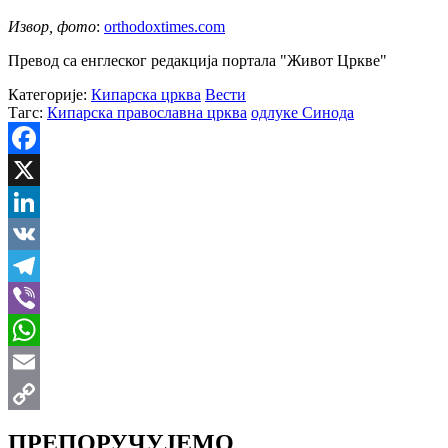
Извор, фото
:
orthodoxtimes.com
Превод са енглеског редакција портала "Живот Цркве"
Категорије:
Кипарска црква
Вести
Тагс:
Кипарска православна црква
одлуке Синода
Facebook
X
LinkedIn
VK
Telegram
Viber
WhatsApp
Email
Copy
ПРЕПОРУЧУЈЕМО