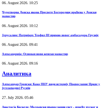
06. August 2026. 10:25
Чудотворна Донска икона Пресвете Богородице враћена у Донски
манастир
06. August 2026. 10:12
Јерусалим: Патријарх Теофил III примио новог амбасадора Грузије
06. August 2026. 09:41
Александрија: Основан нови женски манастир
06. August 2026. 09:16
Аналитика
Александар Гронски: Како ПЦУ види историју Православне Цркве у
југозападној Русији
27. July 2026. 05:46
Анастасја Коскело: Молдавски православни свет – између руског и