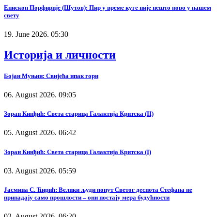
Епископ Порфирије (Шутов): Пир у време куге није нешто ново у нашем
свету
19. June 2026. 05:30
Историја и личности
Бојан Муњин: Свијећа ипак гори
06. August 2026. 09:05
Зоран Кинђић: Света старица Галактија Критска (II)
05. August 2026. 06:42
Зоран Кинђић: Света старица Галактија Критска (I)
03. August 2026. 05:59
Јасмина С. Ћирић: Велики људи попут Светог деспота Стефана не
припадају само прошлости – они постају мера будућности
02. August 2026. 06:20