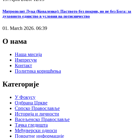
Митрополит Лука (Коваленко): Паството без покрив, но не без Бога: за
духовното единство в условия на потисничество
01. March 2026. 06:39
О нама
Наша мисија
Импресум
Контакт
Политика коришћења
Категорије
У Фокусу
Одбрана Цркве
Српско Православље
Историја и личности
Васељенско Православље
Тачка гледишта
Међуверски односи
Повратне информације