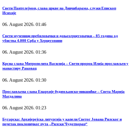
Свети Пантелејмон, слава цркве на Дивчибарама, служи Епископ
Исихије
06. August 2026. 01:46
Свети мученици пребиловачки и доњохерцеговачки – 85 година од
убиства 4.000 Срба у Херцеговини
06. August 2026. 01:36
Крсна слава Митрополита Василија – Свети пророк Илија прослављен у
манастиру Раковац
06. August 2026. 01:30
Прослављена слава Епархије будимљанско-никшићке – Света Марија
Магдалина
06. August 2026. 01:23
Бугарска: Архијерејска литургија у капели Светог Јована Рилског и
почетак поклоничког пута „Рилски Чудотворац“