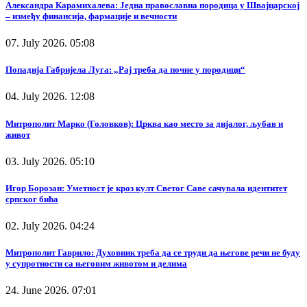
Александра Карамихалева: Једна православна породица у Швајцарској
– између финансија, фармације и вечности
07. July 2026. 05:08
Попадија Габријела Луга: „Рај треба да почне у породици“
04. July 2026. 12:08
Митрополит Марко (Головков): Црква као место за дијалог, љубав и
живот
03. July 2026. 05:10
Игор Борозан: Уметност је кроз култ Светог Саве сачувала идентитет
српског бића
02. July 2026. 04:24
Митрополит Гаврило: Духовник треба да се труди да његове речи не буду
у супротности са његовим животом и делима
24. June 2026. 07:01