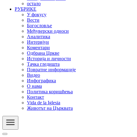
остало
РУБРИКЕ
У фокусу
Вести
Богословље
Међуверски односи
Аналитика
Интервјуи
Коментари
Одбрана Цркве
Историја и личности
Тачка гледишта
Повратне информације
Видео
Инфографика
О нама
Политика коришћења
Контакт
Vida de la Iglesia
Животът на Църквата