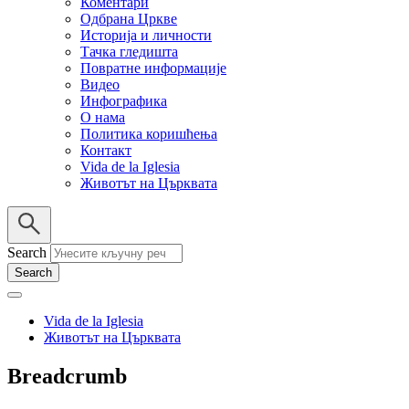
Коментари
Одбрана Цркве
Историја и личности
Тачка гледишта
Повратне информације
Видео
Инфографика
О нама
Политика коришћења
Контакт
Vida de la Iglesia
Животът на Църквата
Search
Vida de la Iglesia
Животът на Църквата
Breadcrumb