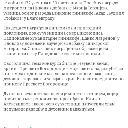
је добило 132 ученика и 50 наставника. Посебну награду
митрополита Николаја добила је Марија Терзијска,
ученица осмог разреда Езиковне гимназије „Акад. Људмил
Стојанов” у Благоевграду.
Сва деца су награђена дипломама и пригодним
поклонима, док су ученицима смера иконописа
Националне хуманитарне гимназије „Цанко Лавренов” у
Пловдиву додељени ваучери за набавку сликарског
материјала. Списак свих награђених објављен је на
званичном сајту Пловдивске свете митрополије.
Овогодишња тема конкурса била је „Неувели венац
врлина Пресвете Богородице – моје светло надахнуће”, са
циљем да подстакне младе на креативно изражавање,
духовно сазревање и усвајање хришћанских вредности по
примеру Пресвете Богородице.
Духовна свечаност завршена је многољетствијем, које је
произнео митрополитски протођакон Илијан
Александров, након чега су учесници напустили храм
испуњени радошћу и духовним надахнућем.