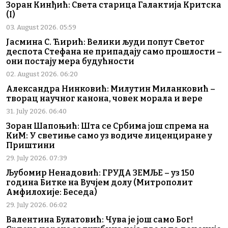
Зоран Кинђић: Света старица Галактија Критска
(I)
03. August 2026. 05:59
Јасмина С. Ћирић: Велики људи попут Светог
деспота Стефана не припадају само прошлости –
они постају мера будућности
02. August 2026. 06:20
Александра Нинковић: Милутин Миланковић –
творац научног канона, човек морала и вере
31. July 2026. 06:40
Зоран Шапоњић: Шта се Србима још спрема на
КиМ: У светиње само уз водиче лиценциране у
Приштини
29. July 2026. 07:39
Љубомир Ненадовић: ГРУДА ЗЕМЉЕ – уз 150
година Битке на Вучјем долу (Митрополит
Амфилохије: Беседа)
29. July 2026. 06:02
Валентина Булатовић: Чува је још само Бог!