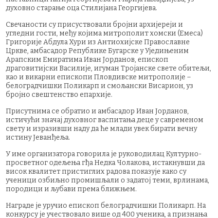
духовно старање оца Стилијана Георгијева.
Свечаности су присуствовали бројни архијереји и
угледни гости, међу којима митрополит хомски (Емеса)
Григорије Абдула Хури из Антиохијске Православне
Цркве, амбасадор Републике Бугарске у Уједињеним
Арапским Емиратима Иван Јорданов, епископ
драговитијски Василије, игуман Тројанске свете обитељи,
као и викарни епископи Пловдивске митрополије –
белоградчишки Поликарп и смољански Висарион, уз
бројно свештенство епархије.
Присутнима се обратио и амбасадор Иван Јорданов,
истичући значај духовног васпитања деце у савременом
свету и изразивши наду да ће млади увек бирати вечну
истину Јеванђеља.
У име организатора говорила је руководилац Културно-
просветног одељења гђа Недка Чолакова, истакнувши да
висок квалитет пристиглих радова показује како су
ученици озбиљно промишљали о задатој теми, врлинама,
породици и љубави према ближњем.
Награде је уручио епископ белоградчишки Поликарп. На
конкурсу је учествовало више од 400 ученика, а признања