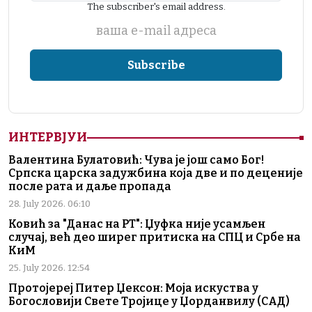
The subscriber's email address.
ваша е-mail адреса
ИНТЕРВЈУИ
Валентина Булатовић: Чува је још само Бог!
Српска царска задужбина која две и по деценије
после рата и даље пропада
28. July 2026. 06:10
Ковић за "Данас на РТ": Џуфка није усамљен
случај, већ део ширег притиска на СПЦ и Србе на
КиМ
25. July 2026. 12:54
Протојереј Питер Џексон: Моја искуства у
Богословији Свете Тројице у Џорданвилу (САД)