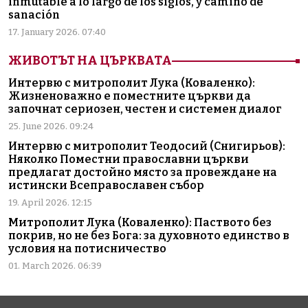
inmutable a lo largo de los siglos, y camino de
sanación
17. January 2026. 07:40
ЖИВОТЪТ НА ЦЪРКВАТА
Интервю с митрополит Лука (Коваленко):
Жизненоважно е поместните църкви да
започнат сериозен, честен и системен диалог
25. June 2026. 09:24
Интервю с митрополит Теодосий (Снигирьов):
Няколко Поместни православни църкви
предлагат достойно място за провеждане на
истински Всеправославен събор
19. April 2026. 12:15
Митрополит Лука (Коваленко): Паството без
покрив, но не без Бога: за духовното единство в
условия на потисничество
01. March 2026. 06:39