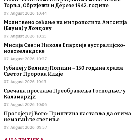
Торња, Обријежи и Дерезе 1942. године
07. August 2026. 10:44
Молитвено сећање на митрополита Антонија
(Блума) у Лондону
07. August 2026. 10:35
Мисија Свети Никола Епархије аустралијско-
новозеландске
07. August 2026. 10:27
Јубилеј у Великој Попини – 150 година храма
Светог Пророка Илије
07. August 2026. 10:13
Свечана прослава Преображења Господњег у
Каламарији
07. August 2026. 10:06
Протојереј Ђого: Приштина наставља да отима
немањићке светиње
07. August 2026. 09:57