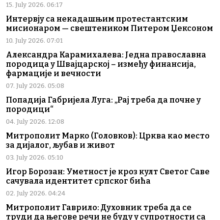
15. July 2026. 06:17
Интервју са некадашњим протестантским
мисионаром — свештеником Питером Џексоном
10. July 2026. 07:01
Александра Карамихалева: Једна православна
породица у Швајцарској – између финансија,
фармације и вечности
07. July 2026. 05:08
Попадија Габријела Луга: „Рај треба да почне у
породици“
04. July 2026. 12:08
Митрополит Марко (Головков): Црква као место
за дијалог, љубав и живот
03. July 2026. 05:10
Игор Борозан: Уметност је кроз култ Светог Саве
сачувала идентитет српског бића
02. July 2026. 04:24
Митрополит Гаврило: Духовник треба да се
труди да његове речи не буду у супротности са