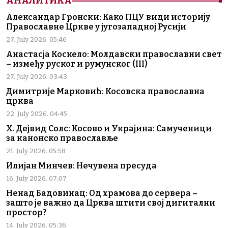
АНАЛИТИКА
Александар Гронски: Како ПЦУ види историју
Православне Цркве у југозападној Русији
27. July 2026. 05:46
Анастасја Коскело: Молдавски православни свет
– између руског и румунског (III)
27. July 2026. 03:43
Димитрије Марковић: Косовска православна
црква
22. July 2026. 04:45
Х. Дејвид Солс: Косово и Украјина: Самученици
за канонско православље
21. July 2026. 05:58
Илијан Минчев: Нечувена пресуда
16. July 2026. 07:07
Ненад Бадовинац: Од храмова до сервера –
зашто је важно да Црква штити свој дигитални
простор?
14. July 2026. 05:36