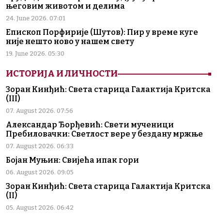
његовим животом и делима
24. June 2026. 07:01
Епископ Порфирије (Шутов): Пир у време куге
није нешто ново у нашем свету
19. June 2026. 05:30
ИСТОРИЈА И ЛИЧНОСТИ
Зоран Кинђић: Света старица Галактија Критска
(III)
07. August 2026. 07:56
Александар Ђорђевић: Свети мученици
Пребиловачки: Светлост вере у бездану мржње
07. August 2026. 06:33
Бојан Муњин: Свијећа ипак гори
06. August 2026. 09:05
Зоран Кинђић: Света старица Галактија Критска
(II)
05. August 2026. 06:42