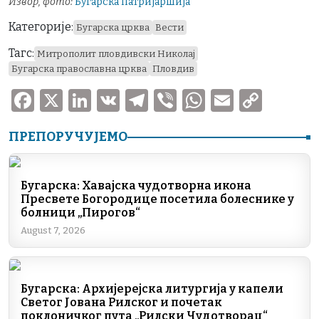
Извор, фото:
Бугарска патријаршија
Категорије:
Бугарска црква
Вести
Тагс:
Митрополит пловдивски Николај
Бугарска православна црква
Пловдив
F
X
Li
V
T
V
W
E
C
a
n
K
el
ib
h
m
o
ПРЕПОРУЧУЈЕМО
c
k
e
er
at
ai
p
e
e
gr
s
l
y
b
dI
a
A
Li
Бугарска: Хавајска чудотворна икона
Пресвете Богородице посетила болеснике у
o
n
m
p
n
болници „Пирогов“
o
p
k
August 7, 2026
k
Бугарска: Архијерејска литургија у капели
Светог Јована Рилског и почетак
поклоничког пута „Рилски Чудотворац“