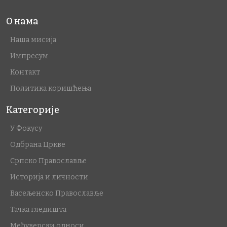
О нама
Наша мисија
Импресум
Контакт
Политика коришћења
Категорије
У Фокусу
Одбрана Цркве
Српско Православље
Историја и личности
Васељенско Православље
Тачка гледишта
Међуверски односи