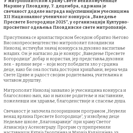
У митрополитском храму Свете великомученице
Марине у Пловдиву, 7. децембра, одржана је
свечаност доделе награда најуспешнијим учесницима
XII Националног ученичког конкурса „Ваведење
Пресвете Богородице 2025”, у организацији Културно-
просветног одељења Пловдивске свете митрополије.
Присутнима се архипастирском беседом обратио Његово
Високопреосвештенство митрополит пловдивски
Николај, истичући значај конкурса за духовно васпитање
младих. Он је нагласио да је конкурс „Ваведење Пресвете
Богородице” добар и користан, јер представља духовни
лек – врлине вере – који могу победити зло у срцима
деце, како би она постала достојни хришћани, верна чеда
Свете Цркве и радост својим родитељима, учитељима и
читавом друштву.
Митрополит Николај захвалио је учесницима конкурса и
благословио њих, као и њихове родитеље и наставнике,
пожелевши им здравље, благоденствије и спасење душа.
Свечаност је започела позоришним програмом „Неувели
венац врлина Пресвете Богородице”, у извођењу деце
Недeљне школе „Благонаравије” при храму Светог
Атанасија у Асеновграду. Програм су припремили
наставници Катија Георгијева и Марија Калајџијева, уз