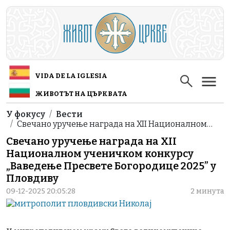
Skip to main content
VIDA DE LA IGLESIA
ЖИВОТЪТ НА ЦЪРКВАТА
Breadcrumb
У фокусу
Вести
Свечано уручење награда на XII Националном…
Свечано уручење награда на XII
Националном ученичком конкурсу
„Ваведење Пресвете Богородице 2025” у
Пловдиву
09-12-2025 20:05:28
2 минута