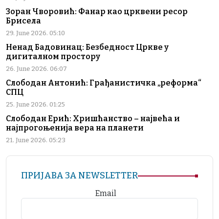
Зоран Чворовић: Фанар као црквени ресор
Брисела
29. June 2026. 05:10
Ненад Бадовинац: Безбедност Цркве у
дигиталном простору
26. June 2026. 06:07
Слободан Антонић: Грађанистичка „реформа“
СПЦ
25. June 2026. 01:25
Слободан Ерић: Хришћанство – највећа и
најпрогоњенија вера на планети
21. June 2026. 05:23
ПРИЈАВА ЗА NEWSLETTER
Email