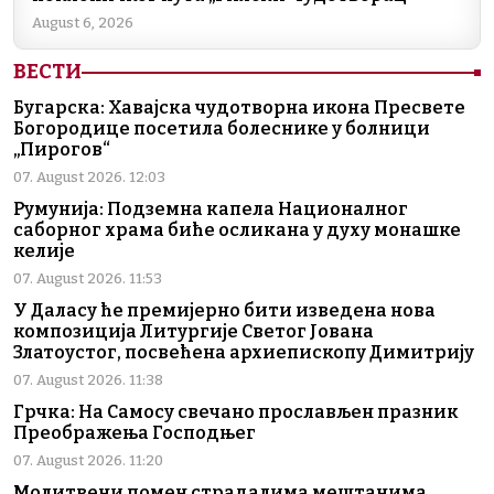
August 6, 2026
ВЕСТИ
Бугарска: Хавајска чудотворна икона Пресвете
Богородице посетила болеснике у болници
„Пирогов“
07. August 2026. 12:03
Румунија: Подземна капела Националног
саборног храма биће осликана у духу монашке
келије
07. August 2026. 11:53
У Даласу ће премијерно бити изведена нова
композиција Литургије Светог Јована
Златоустог, посвећена архиепископу Димитрију
07. August 2026. 11:38
Грчка: На Самосу свечано прослављен празник
Преображења Господњег
07. August 2026. 11:20
Молитвени помен страдалима мештанима