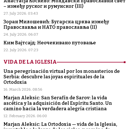
Анастасја Коскело: Молдавски православни свет
– између руског и румунског (III)
27. July 2026. 03:43
Зоран Милошевић: Бугарска црква између
Православља и НАТО православља (II)
24. July 2026. 06:07
Ким Вајтсајд: Неочекивано путовање
22. July 2026. 07:23
VIDA DE LA IGLESIA
Una peregrinación virtual por los monasterios de
Serbia: descubre las joyas espirituales de la
Ortodoxia
16. March 2026. 08:56
Marjan Aleksic: San Serafín de Sarov: la vida
ascética y la adquisición del Espíritu Santo. Un
camino hacia la verdadera alegría cristiana
12. February 2026. 06:00
Marjan Aleksic: La Ortodoxia — vida de la Iglesia,