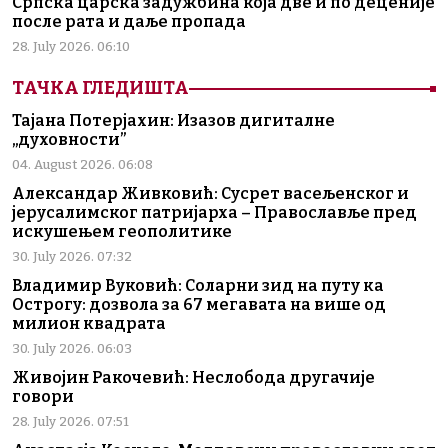
Српска царска задужбина која две и по деценије
после рата и даље пропада
28. July 2026. 06:10
ТАЧКА ГЛЕДИШТА
Тајана Потерјахин: Изазов дигиталне
„духовности”
04. August 2026. 06:08
Александар Живковић: Сусрет васељенског и
јерусалимског патријарха – Православље пред
искушењем геополитике
30. July 2026. 07:32
Владимир Вуковић: Соларни зид на путу ка
Острогу: дозвола за 67 мегавата на више од
милион квадрата
30. July 2026. 06:03
Живојин Ракочевић: Неслобода другачије
говори
28. July 2026. 07:51