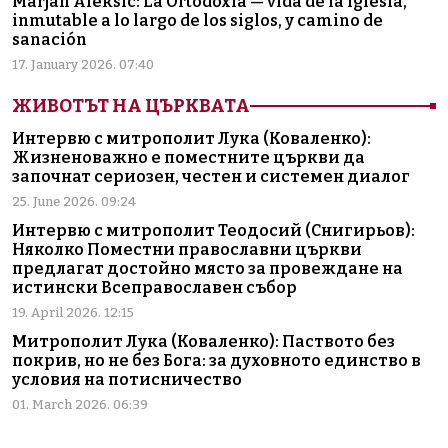
Marjan Aleksic: La Ortodoxia — vida de la Iglesia,
inmutable a lo largo de los siglos, y camino de
sanación
17. January 2026. 07:40
ЖИВОТЪТ НА ЦЪРКВАТА
Интервю с митрополит Лука (Коваленко):
Жизненоважно е поместните църкви да
започнат сериозен, честен и системен диалог
25. June 2026. 09:24
Интервю с митрополит Теодосий (Снигирьов):
Няколко Поместни православни църкви
предлагат достойно място за провеждане на
истински Всеправославен събор
19. April 2026. 12:15
Митрополит Лука (Коваленко): Паството без
покрив, но не без Бога: за духовното единство в
условия на потисничество
01. March 2026. 06:39