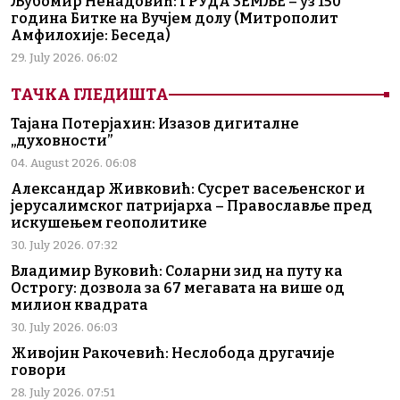
Љубомир Ненадовић: ГРУДА ЗЕМЉЕ – уз 150
година Битке на Вучјем долу (Митрополит
Амфилохије: Беседа)
29. July 2026. 06:02
ТАЧКА ГЛЕДИШТА
Тајана Потерјахин: Изазов дигиталне
„духовности”
04. August 2026. 06:08
Александар Живковић: Сусрет васељенског и
јерусалимског патријарха – Православље пред
искушењем геополитике
30. July 2026. 07:32
Владимир Вуковић: Соларни зид на путу ка
Острогу: дозвола за 67 мегавата на више од
милион квадрата
30. July 2026. 06:03
Живојин Ракочевић: Неслобода другачије
говори
28. July 2026. 07:51