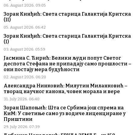
06. August 2026. 09:05
Зоран Кинђић: Света старица Галактија Критска
(II)
05. August 2026. 06:42
Зоран Кинђић: Света старица Галактија Критска
(I)
03. August 2026. 05:59
Јасмина С. Ћирић: Велики људи попут Светог
деспота Стефана не припадају само прошлости –
они постају мера будућности
02. August 2026. 06:20
Александра Нинковић: Милутин Миланковић –
творац научног канона, човек морала и вере
31. July 2026. 06:40
Зоран Шапоњић: Шта се Србима још спрема на
КиМ: У светиње само уз водиче лиценциране у
Приштини
29. July 2026. 07:39