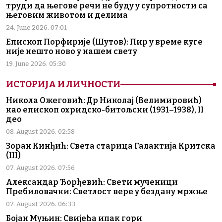
труди да његове речи не буду у супротности са
његовим животом и делима
24. June 2026. 07:01
Епископ Порфирије (Шутов): Пир у време куге
није нешто ново у нашем свету
19. June 2026. 05:30
ИСТОРИЈА И ЛИЧНОСТИ
Никола Ожеговић: Др Николај (Велимировић)
као епископ охридско-битољски (1931–1938), II
део
08. August 2026. 02:58
Зоран Кинђић: Света старица Галактија Критска
(III)
07. August 2026. 07:56
Александар Ђорђевић: Свети мученици
Пребиловачки: Светлост вере у бездану мржње
07. August 2026. 06:33
Бојан Муњин: Свијећа ипак гори