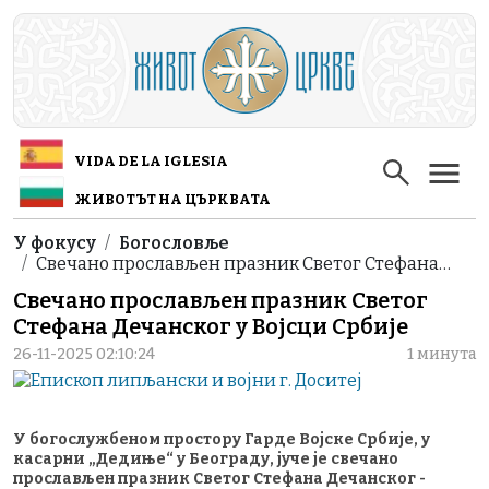
Skip to main content
VIDA DE LA IGLESIA
ЖИВОТЪТ НА ЦЪРКВАТА
Breadcrumb
У фокусу
Богословље
Свечано прослављен празник Светог Стефана…
Свечано прослављен празник Светог
Стефана Дечанског у Војсци Србије
26-11-2025 02:10:24
1 минута
У богослужбеном простору Гарде Војске Србије, у
касарни „Дедиње“ у Београду, јуче је свечано
прослављен празник Светог Стефана Дечанског -