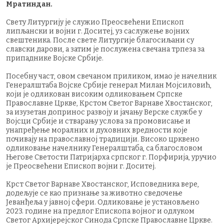
Мратиндан.
Свету Литургију је служио Преосвећени Епископ
липљански и војни г. Доситеј, уз саслужење војних
свештеника. После свете Литургије благосиљани су
славски дарови, а затим је послужена свечана трпеза за
припаднике Војске Србије.
Посебну част, овом свечаном приликом, имао је начелник
Генералштаба Војске Србије генерал Милан Мојсиловић,
који је одликован високим одликовањем Српске
Православне Цркве, Крстом Светог Варнаве Хвостанског,
за изузетан допринос развоју и јачању Верске службе у
Војсци Србије и стварању услова за промовисање и
унапређење моралних и духовних вредности које
почивају на православној традицији. Високо црквено
одликовање начелнику Генералштаба, са благословом
Његове Светости Патријарха српског г. Порфирија, уручио
је Преосвећени Епископ војни г. Доситеј.
Крст Светог Варнаве Хвостанског, Исповедника вере,
додељује се као признање за животно сведочење
Јеванђеља у јавној сфери. Одликовање је установљено
2023. године на предлог Епископа војног и одлуком
Светог Архијерејског Синода Српске Православне Цркве.