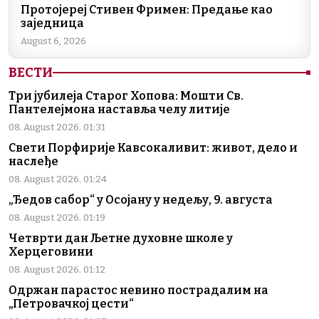
Протојереј Стивен Фримен: Предање као
заједница
August 6, 2026
ВЕСТИ
Три јубилеја Старог Хопова: Мошти Св.
Пантелејмона наставља челу литије
08. August 2026. 01:31
Свети Порфирије Кавсокаливит: живот, дело и
наслеђе
08. August 2026. 01:24
„Ђедов сабор“ у Осојану у недељу, 9. августа
08. August 2026. 01:19
Четврти дан Љетне духовне школе у
Херцеговини
08. August 2026. 01:12
Одржан парастос невино пострадалим на
„Петровачкој цести“