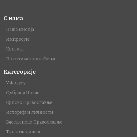
О нама
Наша мисија
Импресум
Контакт
Политика коришћења
Категорије
У Фокусу
Одбрана Цркве
Српско Православље
Историја и личности
Васељенско Православље
Тачка гледишта