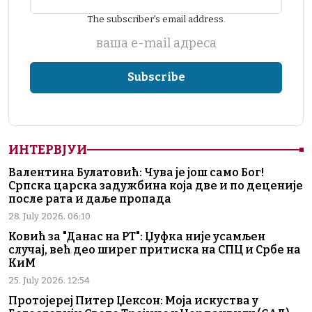
The subscriber's email address.
ваша е-mail адреса
ИНТЕРВЈУИ
Валентина Булатовић: Чува је још само Бог!
Српска царска задужбина која две и по деценије
после рата и даље пропада
28. July 2026. 06:10
Ковић за "Данас на РТ": Џуфка није усамљен
случај, већ део ширег притиска на СПЦ и Србе на
КиМ
25. July 2026. 12:54
Протојереј Питер Џексон: Моја искуства у