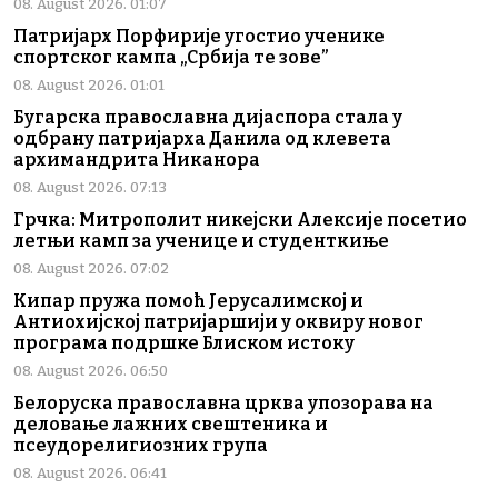
08. August 2026. 01:07
Патријарх Порфирије угостио ученике
спортског кампа „Србија те зове”
08. August 2026. 01:01
Бугарска православна дијаспора стала у
одбрану патријарха Данила од клевета
архимандрита Никанора
08. August 2026. 07:13
Грчка: Митрополит никејски Алексије посетио
летњи камп за ученице и студенткиње
08. August 2026. 07:02
Кипар пружа помоћ Јерусалимској и
Антиохијској патријаршији у оквиру новог
програма подршке Блиском истоку
08. August 2026. 06:50
Белоруска православна црква упозорава на
деловање лажних свештеника и
псеудорелигиозних група
08. August 2026. 06:41