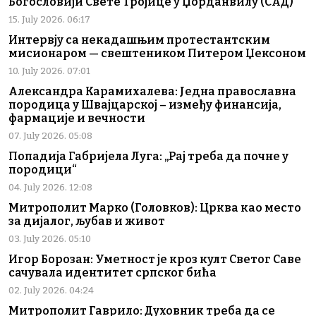
Богословији Свете Тројице у Џорданвилу (САД)
15. July 2026. 06:17
Интервју са некадашњим протестантским
мисионаром — свештеником Питером Џексоном
10. July 2026. 07:01
Александра Карамихалева: Једна православна
породица у Швајцарској – између финансија,
фармације и вечности
07. July 2026. 05:08
Попадија Габријела Луга: „Рај треба да почне у
породици“
04. July 2026. 12:08
Митрополит Марко (Головков): Црква као место
за дијалог, љубав и живот
03. July 2026. 05:10
Игор Борозан: Уметност је кроз култ Светог Саве
сачувала идентитет српског бића
02. July 2026. 04:24
Митрополит Гаврило: Духовник треба да се