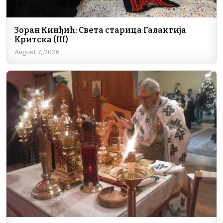
Зоран Кинђић: Света старица Галактија
Критска (III)
August 7, 2026