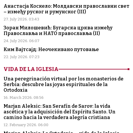
Анастасја Коскело: Молдавски православни свет
– између руског и румунског (III)
27. July 2026. 03:43
Зоран Милошевић: Бугарска црква између
Православља и НАТО православља (II)
24. July 2026. 06:07
Ким Вајтсајд: Неочекивано путовање
22. July 2026. 07:23
VIDA DE LA IGLESIA
Una peregrinación virtual por los monasterios de
Serbia: descubre las joyas espirituales de la
Ortodoxia
16. March 2026. 08:56
Marjan Aleksic: San Serafín de Sarov: la vida
ascética y la adquisición del Espíritu Santo. Un
camino hacia la verdadera alegría cristiana
12. February 2026. 06:00