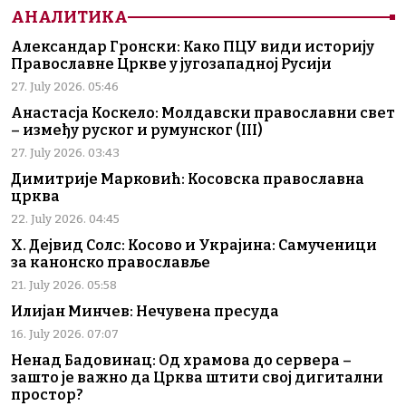
АНАЛИТИКА
Александар Гронски: Како ПЦУ види историју
Православне Цркве у југозападној Русији
27. July 2026. 05:46
Анастасја Коскело: Молдавски православни свет
– између руског и румунског (III)
27. July 2026. 03:43
Димитрије Марковић: Косовска православна
црква
22. July 2026. 04:45
Х. Дејвид Солс: Косово и Украјина: Самученици
за канонско православље
21. July 2026. 05:58
Илијан Минчев: Нечувена пресуда
16. July 2026. 07:07
Ненад Бадовинац: Од храмова до сервера –
зашто је важно да Црква штити свој дигитални
простор?