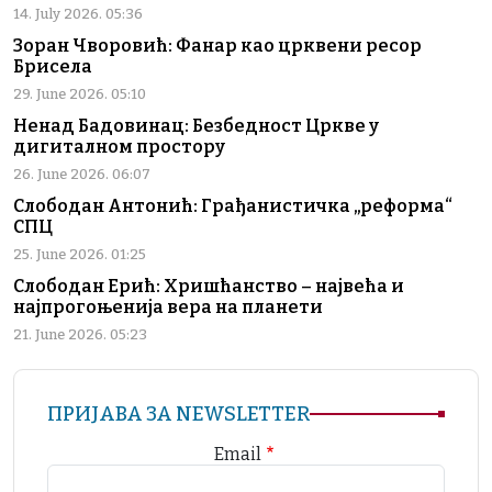
14. July 2026. 05:36
Зоран Чворовић: Фанар као црквени ресор
Брисела
29. June 2026. 05:10
Ненад Бадовинац: Безбедност Цркве у
дигиталном простору
26. June 2026. 06:07
Слободан Антонић: Грађанистичка „реформа“
СПЦ
25. June 2026. 01:25
Слободан Ерић: Хришћанство – највећа и
најпрогоњенија вера на планети
21. June 2026. 05:23
ПРИЈАВА ЗА NEWSLETTER
Email