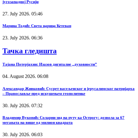
југозападној Русији
27. July 2026. 05:46
Марина Тодић: Света царица Кетеван
23. July 2026. 06:36
Тачка гледишта
Тајана Потерјахин: Изазов дигиталне „духовности”
04. August 2026. 06:08
Александар Живковић: Сусрет васељенског и јерусалимског патријарха
– Православље пред искушењем геополитике
30. July 2026. 07:32
Владимир Вуковић: Соларни зид на путу ка Острогу: дозвола за 67
мегавата на више од милион квадрата
30. July 2026. 06:03