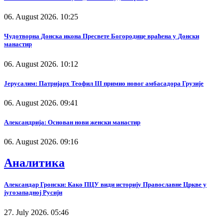
06. August 2026. 10:25
Чудотворна Донска икона Пресвете Богородице враћена у Донски
манастир
06. August 2026. 10:12
Јерусалим: Патријарх Теофил III примио новог амбасадора Грузије
06. August 2026. 09:41
Александрија: Основан нови женски манастир
06. August 2026. 09:16
Аналитика
Александар Гронски: Како ПЦУ види историју Православне Цркве у
југозападној Русији
27. July 2026. 05:46