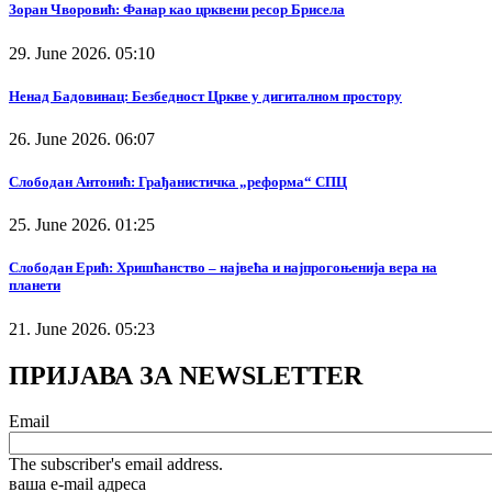
Зоран Чворовић: Фанар као црквени ресор Брисела
29. June 2026. 05:10
Ненад Бадовинац: Безбедност Цркве у дигиталном простору
26. June 2026. 06:07
Слободан Антонић: Грађанистичка „реформа“ СПЦ
25. June 2026. 01:25
Слободан Ерић: Хришћанство – највећа и најпрогоњенија вера на
планети
21. June 2026. 05:23
ПРИЈАВА ЗА NEWSLETTER
Email
The subscriber's email address.
ваша е-mail адреса