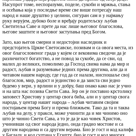
Насупрот томе, неспоразуми, поделе, сукоби и мржња, стања
и осећања која у последње време све више потресају наш
народ и наше друштво у целини, сигуран сам и у најмању
руку верујем, дубоко боле и вређају родитељску љубав
Светитеља Саве и прете да нас лише његовог благослова,
његове заштите и његовог заступања пред Богом.
Зато, као његов смерни и недостојни наследник и
предстојатељ Цркве Светосавске, позивам и са овога места, из
овог благословеног града у којем се вековима сведочи да је
различитост богатство, а не повод за сукобе, да се сви, од
малих до великих, помолимо да Господ свима нама да мир и
радост, љубав и разумевање једних према другима, али да и
читавом нашем народу, где год да се налази, ниспошаље свој
благослов, мир, радост и јединство и да заиста сви једно
будемо у вери, у врлини и у добру, баш онако како нас је учио
и на шта нас позива Свети Сава. Јер он је поставио крстолику
заповест Христову у центар свога бића, али и у центар свога
народа, у центар нашег народа – љубав читавим својим
постојањем према Богу и према ближњем. Тако да та и таква
љубав на делу, у пракси, може учинити да и ми чинимо оно
што је чинио Свети Сава, а то је да је као човек Христов,
учинивши од свог народа једно, онда градио мостове и са
другим народима и са другим верама. Био је гост и код калифа
у Багдаду, и код султана у Египту, био је гост и код многих