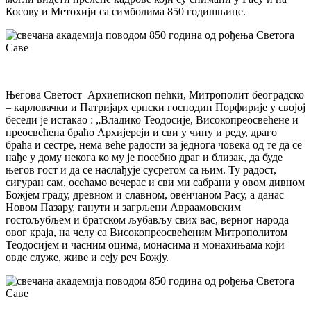
Косову и Метохији са симболима 850 годишњице.
Његова Светост Архиепископ пећки, Митрополит београдско
– карловачки и Патријарх српски господин Порфирије у својој
беседи је истакао : „Владико Теодосије, Високопреосвећене и
преосвећена браћо Архијереји и сви у чину и реду, драго
браћа и сестре, нема веће радости за једнога човека од те да се
нађе у дому некога ко му је посебно драг и близак, да буде
његов гост и да се наслађује сусретом са њим. Ту радост,
сигуран сам, осећамо вечерас и сви ми сабрани у овом дивном
Божјем граду, древном и славном, овенчаном Расу, а данас
Новом Пазару, ганути и загрљени Авраамовским
гостољубљем и братском љубављу свих вас, верног народа
овог краја, на челу са Високопреосвећеним Митрополитом
Теодосијем и часним оцима, монасима и монахињама који
овде служе, живе и сеју реч Божју.