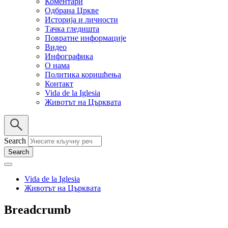
Коментари
Одбрана Цркве
Историја и личности
Тачка гледишта
Повратне информације
Видео
Инфографика
О нама
Политика коришћења
Контакт
Vida de la Iglesia
Животът на Църквата
Search
Vida de la Iglesia
Животът на Църквата
Breadcrumb