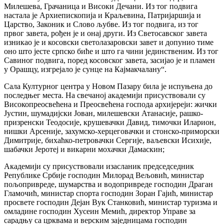
Милешева, Грачаница и Високи Дечани. Из тог подвига
настала је Архиепископија и Краљевина, Патријаршија и
Царство, Законик и Слово љубве. Из тог подвига, из тог
првог завета, рођен је и онај други. Из Светосавског завета
изникао је и косовски светолазаровски завет и допунио тиме
оно што јесте српско биће и што га чини јединственим. Из тог
Савиног подвига, поред косовског завета, засијао је и пламен
у Орашцу, изгрејало је сунце на Кајмакчалану“.
Сала Културног центра у Новом Пазару била је испуњена до
последњег места. На свечаној академији присуствовали су
Високопреосвећена и Преосвећена господа архијереји: жички
Јустин, шумадијски Јован, милешевски Атанасије, рашко-
призренски Теодосије, крушевачки Давид, тимочки Иларион,
нишки Арсеније, захумско-херцеговачки и стонско-приморски
Димитрије, бихаћко-петровачки Сергије, ваљевски Исихије,
шабачки Јеротеј и викарни мохачки Дамаскин;
Академији су присуствовали изасланик председседник
Републике Србије господин Милорад Вељовић, министар
пољопривреде, шумарства и водопривреде господин Драган
Гламочић, министар спорта господин Зоран Гајић, министар
просвете господин Дејан Вук Станковић, министар туризма и
омладине господин Хусеин Мемић, директор Управе за
сарадњу са црквама и верским заједницама господин