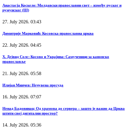
Анастасја Коскело: Молдавски православни свет – између руског и
румунског (III)
27. July 2026. 03:43
Димитрије Марковић: Косовска православна црква
22. July 2026. 04:45
Х. Дејвид Солс: Косово и Украјина: Самученици за канонско
православље
21. July 2026. 05:58
Илијан Минчев: Нечувена пресуда
16. July 2026. 07:07
Ненад Бадовинац: Од храмова до сервера – зашто је важно да Црква
штити свој дигитални простор?
14. July 2026. 05:36