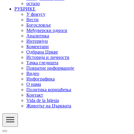
остало
РУБРИКЕ
У фокусу
Вести
Богословље
Међуверски односи
Аналитика
Интервјуи
Коментари
Одбрана Цркве
Историја и личности
Тачка гледишта
Повратне информације
Видео
Инфографика
О нама
Политика коришћења
Контакт
Vida de la Iglesia
Животът на Църквата