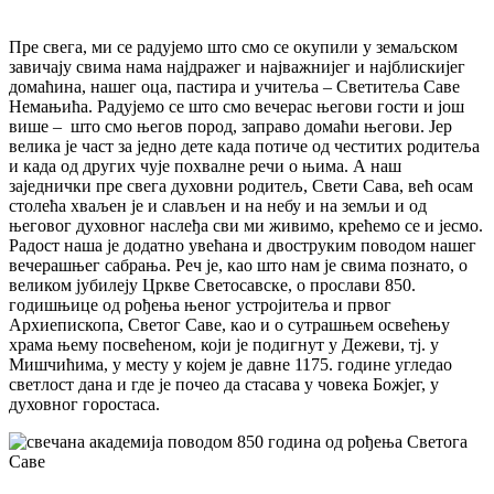
Пре свега, ми се радујемо што смо се окупили у земаљском
завичају свима нама најдражег и најважнијег и најблискијег
домаћина, нашег оца, пастира и учитеља – Светитеља Саве
Немањића. Радујемо се што смо вечерас његови гости и још
више – што смо његов пород, заправо домаћи његови. Јер
велика је част за једно дете када потиче од честитих родитеља
и када од других чује похвалне речи о њима. А наш
заједнички пре свега духовни родитељ, Свети Сава, већ осам
столећа хваљен је и слављен и на небу и на земљи и од
његовог духовног наслеђа сви ми живимо, крећемо се и јесмо.
Радост наша је додатно увећана и двоструким поводом нашег
вечерашњег сабрања. Реч је, као што нам је свима познато, о
великом јубилеју Цркве Светосавске, о прослави 850.
годишњице од рођења њеног устројитеља и првог
Архиепископа, Светог Саве, као и о сутрашњем освећењу
храма њему посвећеном, који је подигнут у Дежеви, тј. у
Мишчићима, у месту у којем је давне 1175. године угледао
светлост дана и где је почео да стасава у човека Божјег, у
духовног горостаса.