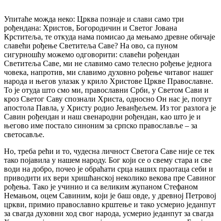
Упитаће можда неко: Црква познаје и слави само три
рођендана: Христов, Богородичин и Светог Јована
Крститеља, те откуда нама помисао да мењамо древне обичаје
славећи рођење Светитеља Саве? На ово, са пуном
сигурношћу можемо одговорити: славећи рођендан
Светитеља Саве, ми не славимо само телесно рођење једнога
човека, напротив, ми славимо духовно рођење читавог нашег
народа и његов улазак у крило Христове Цркве Православне.
То је отуда што смо ми, православни Срби, у Светом Сави и
кроз Светог Саву спознали Христа, односно Он нас је, попут
апостола Павла, у Христу родио Јеванђељем. Из тог разлога је
Савин рођендан и наш свенародни рођендан, као што је и
његово име постало синоним за српско православље – за
светосавље.
Но, треба рећи и то, чудесна личност Светога Саве није се тек
тако појавила у нашем народу. Бог који се о свему стара и све
води на добро, почео је обраћати срца наших праотаца себи и
приводити их вери хришћанској неколико векова пре Савиног
рођења. Тако је учинио и са великим жупаном Стефаном
Немањом, оцем Савиним, који је баш овде, у древној Петровој
цркви, примио православно крштење и тако усмерио једанпут
за свагда духовни ход свог народа, усмерио једанпут за свагда