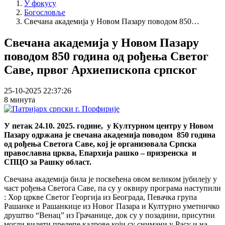
У фокусу
Богословље
Свечана академија у Новом Пазару поводом 850…
Свечана академија у Новом Пазару
поводом 850 година од рођења Светог
Саве, првог Архиепископа српског
25-10-2025 22:37:26
8 минута
У петак 24.10. 2025. године, у Културном центру у Новом
Пазару одржана је свечана академија поводом 850 година
од рођења Светога Саве, кој је организовала Српска
православна црква, Епархија рашко – призренска и
СПЦО за Рашку област.
Свечана академија била је посвећена овом великом јубилеју у
част рођења Светога Саве, па су у оквиру програма наступили
: Хор цркве Светог Георгија из Београда, Певачка група
Рашанке и Рашанкице из Новог Пазара и Културно уметничко
друштво “Венац” из Грачанице, док су у позадини, присутни
могли видети прелепе кадрове који су снимани у Расу и на