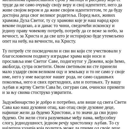
труде да не само очувају своју веру и свој идентитет, него да
живе својом вером и да живе својим идентитетом, те да буду
достојна деца свог великог родитеља. Поред њих, живих
храмова Духа Светог, ту су храмови које је наш народ кроз
векове подизао, а и данас то чини, сведочећи исконску и
једину праву човекову потребу, потребу да се веже за небо, за
вечност, за Христа и да све што је историјско буде утемељено
опет на небу, на вечности, на Христу.
Ту потребу сте посведочили и сви ви који сте учествовали у
благословеном подвигу изградње храма који носи и
прославља име Светог Саве, подигнутог у Дежеви, који ћемо,
акоБогда, сутра осветити. Овом светињом ви сте принели
мало уздарје свом великом оцу и земљаку и то не само у своје
име, него у име васцелог нашег рода, не само садашњих
поколења, него и свих претходних, али и потоњих. Ту вашу
љубав и жртву Свети Сава ће, сигуран сам, очински примити
и за њу свима стоструко узвратити.
Задужбинарство је добро и потребно, али више од свега Свети
Сава као наш духовни отац, као отац своје духовне деце,
највише жели да будемо Христови, а то значи да сви једно
будемо. Он жели стога разумевање међу нама, међусобну
слогу, једнодушност, једном речју христолику љубав. То су
најлепша уздарја која родитељ може да прими од своје деце.