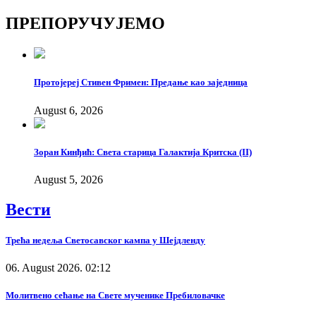
Copy
ПРЕПОРУЧУЈЕМО
Link
Протојереј Стивен Фримен: Предање као заједница
August 6, 2026
Зоран Кинђић: Света старица Галактија Критска (II)
August 5, 2026
Вести
Трећа недеља Светосавског кампа у Шејдленду
06. August 2026. 02:12
Молитвено сећање на Свете мученике Пребиловачке