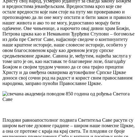
Христу свој народ, усмерио једанпут за свагда закону Божјем
и вредностима јеванђељским. Вредностима кроз које све
остале вредности које нам стоје на путу ми проверавамо и
препознајемо да ли оне могу опстати и бити закон и правило
нашег живота и ако то не могу, једноставно морају бити
одбачене. Ове чињенице, а нарочито овај дивни храм Божји,
Петрова црква као и Немањини Ђурђеви Ступови – богомоље
из доба пре Светог Саве, најјасније сведоче о континуитету
наше крштене историје, наше словесне историје, особито у
овом благословеном крају као древном језгру српске
средњевековне државе. Савина је, међутим, највећа заслуга у
томе што је он, као наставак те благоверне лозе, благодаћу
Божјом и својим трудом учинио да се она трајно прицепи
Христу и да омеђена оквирима аутокефалне Српске Цркве
доноси свој сочни род на радост и корист свим православним
народима, заправо пуноћи Православне Цркве.
Плодови равноапостолног подвига Светитеља Саве расути су
широм његове духовне градине – широм наше помесне Цркве,
а она се протеже с краја на крај света. Ти плодови се броје
милионима православних Срба у матици и расејању који се