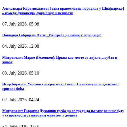
Александра Карамихалева: Једна православна породица у Швајцарској
– између финансија, фармације и вечности
07. July 2026. 05:08
Попадија Габријела Луга: „Рај треба да почне у породици“
04. July 2026. 12:08
Митрополит Марко (Головков): Црква као место за дијалог, љубав и
живот
03. July 2026. 05:10
Игор Борозан: Уметност је кроз култ Светог Саве сачувала идентитет
српског бића
02. July 2026. 04:24
Митрополит Гаврило: Духовник треба да се труди да његове речи не буду
у супротности са његовим животом и делима
24. June 2026. 07:01