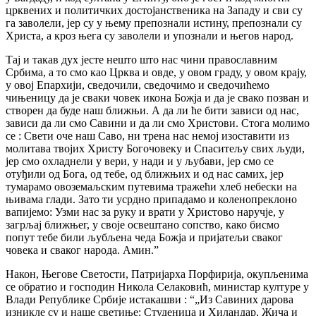
црквених и политичких достојанственика на Западу и сви су
га заволели, јер су у њему препознали истину, препознали су
Христа, а кроз њега су заволели и упознали и његов народ.
Тај и такав дух јесте нешто што нас чини православним
Србима, а то смо као Црква и овде, у овом граду, у овом крају,
у овој Епархији, сведочили, сведочимо и сведочићемо
чињеницу да је сваки човек икона Божја и да је свако позван и
створен да буде наш ближњи. А да ли ће бити зависи од нас,
зависи да ли смо Савини и да ли смо Христови. Стога молимо
се : Свети оче наш Саво, ни трена нас немој изоставити из
молитава твојих Христу Богочовеку и Спаситељу свих људи,
јер смо охладнели у вери, у нади и у љубави, јер смо се
отуђили од Бога, од тебе, од ближњих и од нас самих, јер
тумарамо овоземаљским путевима тражећи хлеб небески на
њивама глади. Зато ти усрдно припадамо и коленопреклоно
вапијемо: Узми нас за руку и врати у Христово наручје, у
загрљај ближњег, у своје освештано сопство, како бисмо
попут тебе били љубљена чеда Божја и пријатељи сваког
човека и сваког народа. Амин.”
Након, Његове Светости, Патријарха Порфирија, окупљенима
се обратио и господин Никола Селаковић, министар културе у
Влади Републике Србије истакашви : “„Из Савиних дарова
изникле су и наше светиње: Студеница и Хиландар, Жича и