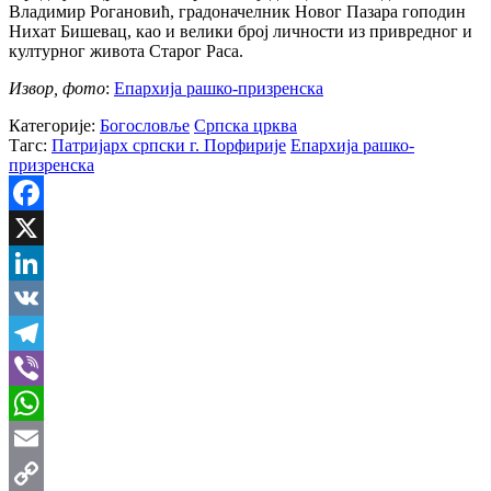
Владимир Рогановић, градоначелник Новог Пазара гоподин
Нихат Бишевац, као и велики број личности из привредног и
културног живота Старог Раса.
Извор, фото
:
Епархија рашко-призренска
Категорије:
Богословље
Српска црква
Тагс:
Патријарх српски г. Порфирије
Епархија рашко-
призренска
Facebook
X
LinkedIn
VK
Telegram
Viber
WhatsApp
Email