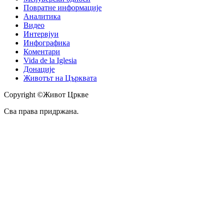
Повратне информације
Аналитика
Видео
Интервјуи
Инфографика
Коментари
Vida de la Iglesia
Донације
Животът на Църквата
Copyright ©Живот Цркве
Сва права придржана.