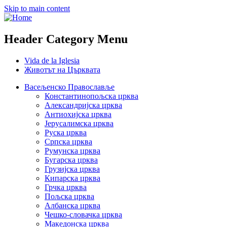
Skip to main content
Header Category Menu
Vida de la Iglesia
Животът на Църквата
Васељенско Православље
Константинопољска црква
Александријска црква
Антиохијска црква
Јерусалимска црква
Руска црква
Српска црква
Румунска црква
Бугарска црква
Грузијска црква
Кипарска црква
Грчка црква
Пољска црква
Албанска црква
Чешко-словачка црква
Македонска црква