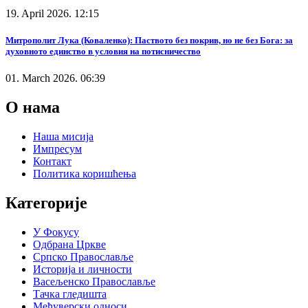
19. April 2026. 12:15
Митрополит Лука (Коваленко): Паството без покрив, но не без Бога: за
духовното единство в условия на потисничество
01. March 2026. 06:39
О нама
Наша мисија
Импресум
Контакт
Политика коришћења
Категорије
У Фокусу
Одбрана Цркве
Српско Православље
Историја и личности
Васељенско Православље
Тачка гледишта
Међуверски односи