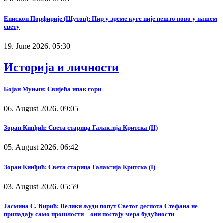
Епископ Порфирије (Шутов): Пир у време куге није нешто ново у нашем
свету
19. June 2026. 05:30
Историја и личности
Бојан Муњин: Свијећа ипак гори
06. August 2026. 09:05
Зоран Кинђић: Света старица Галактија Критска (II)
05. August 2026. 06:42
Зоран Кинђић: Света старица Галактија Критска (I)
03. August 2026. 05:59
Јасмина С. Ћирић: Велики људи попут Светог деспота Стефана не
припадају само прошлости – они постају мера будућности