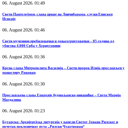
06. August 2026. 01:49
Свети Пантелејмон, слава цркве на Дивчибарама, служи Епископ
Исихије
06. August 2026. 01:46
Свети мученици пребиловачки и доњохерцеговачки – 85 година од
убиства 4.000 Срба у Херцеговини
06. August 2026. 01:36
Крсна слава Митрополита Василија – Свети пророк Илија прослављен у
манастиру Раковац
06. August 2026. 01:30
Прослављена слава Епархије будимљанско-никшићке – Света Марија
Магдалина
06. August 2026. 01:23
Бугарска: Архијерејска литургија у капели Светог Јована Рилског и
почетак поклоничког пута „Рилски Чудотворац“