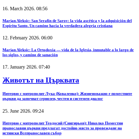
16. March 2026. 08:56
Marjan Aleksic: San Serafín de Sarov: la vida ascética y la adquisición del
Espíritu Santo. Un camino hacia la verdadera alegría cristiana
12. February 2026. 06:00
Marjan Aleksic: La Ortodoxia — vida de la Iglesia, inmutable a lo largo de
los siglos, y camino de sanación
17. January 2026. 07:40
Животът на Църквата
Интервю с митрополит Лука (Коваленко): Жизненоважно е поместните
църкви да започнат сериозен, честен и системен диалог
25. June 2026. 09:24
Интервю с митрополит Теодосий (Снигирьов): Няколко Поместни
православни църкви предлагат достойно място за провеждане на
истински Всеправославен събор