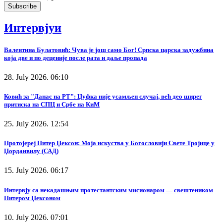
Интервјуи
Валентина Булатовић: Чува је још само Бог! Српска царска задужбина
која две и по деценије после рата и даље пропада
28. July 2026. 06:10
Ковић за "Данас на РТ": Џуфка није усамљен случај, већ део ширег
притиска на СПЦ и Србе на КиМ
25. July 2026. 12:54
Протојереј Питер Џексон: Моја искуства у Богословији Свете Тројице у
Џорданвилу (САД)
15. July 2026. 06:17
Интервју са некадашњим протестантским мисионаром — свештеником
Питером Џексоном
10. July 2026. 07:01