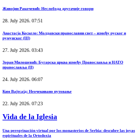
Живојин Ракочевић: Неслобода другачије говори
28. July 2026. 07:51
Анастасја Коскело: Молдавски православни свет – између руског и
румунског (III)
27. July 2026. 03:43
Зоран Милошевић: Бугарска црква између Православља и НАТО
православља (II)
24. July 2026. 06:07
Ким Вајтсајд: Неочекивано путовање
22. July 2026. 07:23
Vida de la Iglesia
Una peregrinación virtual por los monasterios de Serbia: descubre las joyas
espirituales de la Ortodoxia