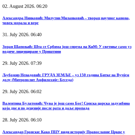
02. August 2026. 06:20
Александра Нинковић: Милутин Миланковић – творац научног канона,
човек морала и вере
31. July 2026. 06:40
Зоран Шапоњић: Шта се Србима још спрема на КиМ: У светиње само уз
водиче лиценциране у Приштини
29. July 2026. 07:39
Љубомир Ненадовић: ГРУДА ЗЕМЉЕ – уз 150 година Битке на Вучјем
долу (Митрополит Амфилохије: Беседа)
29. July 2026. 06:02
Валентина Булатовић: Чува је још само Бог! Српска царска задужбина
која две и по деценије после рата и даље пропада
28. July 2026. 06:10
Александар Гронски: Како ПЦУ види историју Православне Цркве у