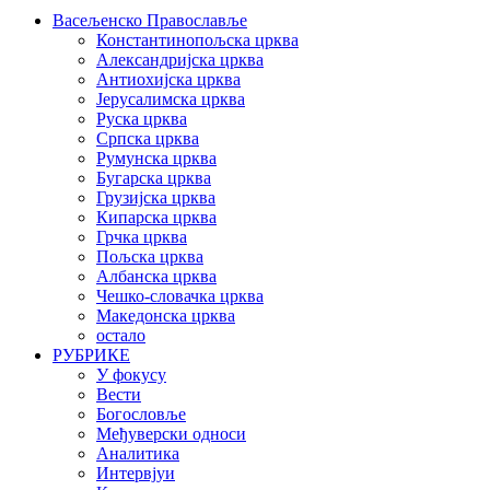
Васељенско Православље
Константинопољска црква
Александријска црква
Антиохијска црква
Јерусалимска црква
Руска црква
Српска црква
Румунска црква
Бугарска црква
Грузијска црква
Кипарска црква
Грчка црква
Пољска црква
Албанска црква
Чешко-словачка црква
Македонска црква
остало
РУБРИКЕ
У фокусу
Вести
Богословље
Међуверски односи
Аналитика
Интервјуи