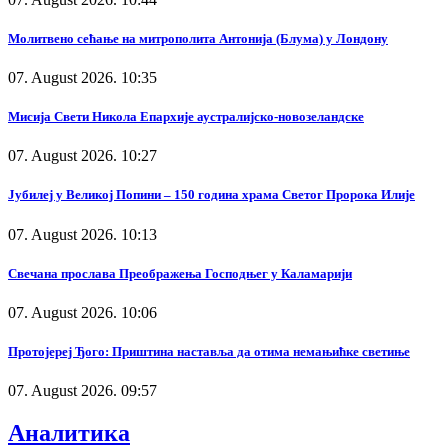
Молитвено сећање на митрополита Антонија (Блума) у Лондону
07. August 2026. 10:35
Мисија Свети Никола Епархије аустралијско-новозеландске
07. August 2026. 10:27
Јубилеј у Великој Попини – 150 година храма Светог Пророка Илије
07. August 2026. 10:13
Свечана прослава Преображења Господњег у Каламарији
07. August 2026. 10:06
Протојереј Ђого: Приштина наставља да отима немањићке светиње
07. August 2026. 09:57
Аналитика