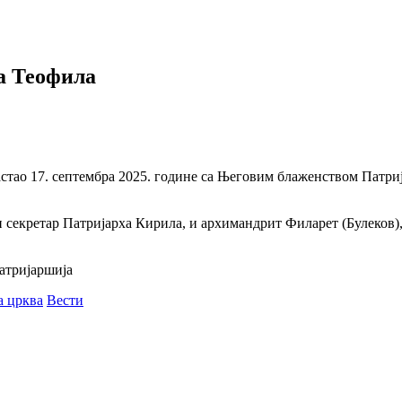
а Теофила
састао 17. септембра 2025. године са Његовим блаженством Патри
 секретар Патријарха Кирила, и архимандрит Филарет (Булеков)
патријаршија
а црква
Вести