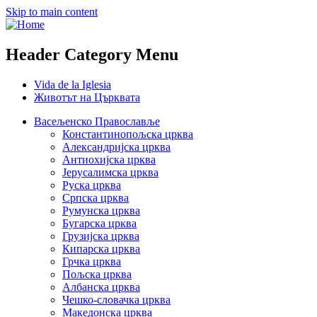
Skip to main content
Header Category Menu
Vida de la Iglesia
Животът на Църквата
Васељенско Православље
Константинопољска црква
Александријска црква
Антиохијска црква
Јерусалимска црква
Руска црква
Српска црква
Румунска црква
Бугарска црква
Грузијска црква
Кипарска црква
Грчка црква
Пољска црква
Албанска црква
Чешко-словачка црква
Македонска црква