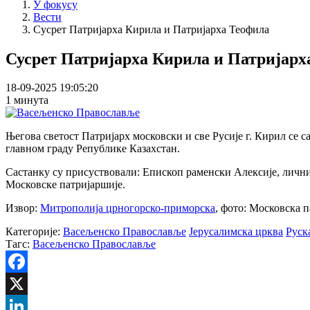
У фокусу
Вести
Сусрет Патријарха Кирила и Патријарха Теофила
Сусрет Патријарха Кирила и Патријарх
18-09-2025 19:05:20
1 минута
Његова светост Патријарх московски и све Русије г. Кирил се 
главном граду Републике Казахстан.
Састанку су присуствовали: Епископ раменски Алексије, лични
Московске патријаршије.
Извор:
Митрополија црногорско-приморска
, фото: Московска 
Категорије:
Васељенско Православље
Јерусалимска црква
Руск
Тагс:
Васељенско Православље
Facebook
X