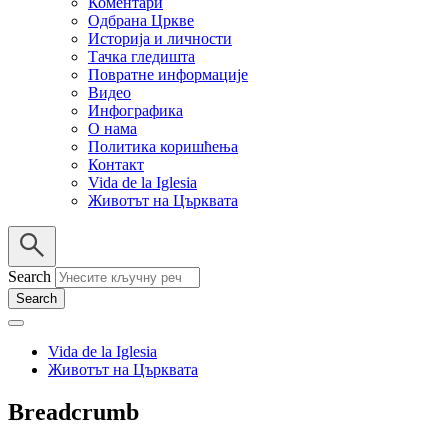
Коментари
Одбрана Цркве
Историја и личности
Тачка гледишта
Повратне информације
Видео
Инфографика
О нама
Политика коришћења
Контакт
Vida de la Iglesia
Животът на Църквата
Search
Vida de la Iglesia
Животът на Църквата
Breadcrumb