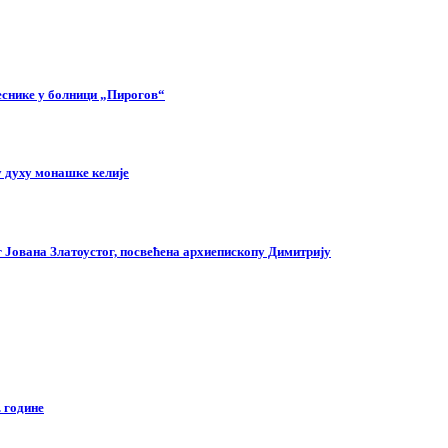
еснике у болници „Пирогов“
 духу монашке келије
г Јована Златоустог, посвећена архиепископу Димитрију
 године