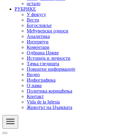
остало
РУБРИКЕ
У фокусу
Вести
Богословље
Међуверски односи
Аналитика
Интервјуи
Коментари
Одбрана Цркве
Историја и личности
Тачка гледишта
Повратне информације
Видео
Инфографика
О нама
Политика коришћења
Контакт
Vida de la Iglesia
Животът на Църквата