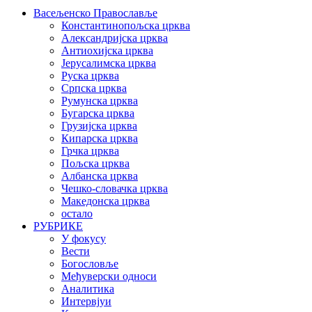
Васељенско Православље
Константинопољска црква
Александријска црква
Антиохијска црква
Јерусалимска црква
Руска црква
Српска црква
Румунска црква
Бугарска црква
Грузијска црква
Кипарска црква
Грчка црква
Пољска црква
Албанска црква
Чешко-словачка црква
Македонска црква
остало
РУБРИКЕ
У фокусу
Вести
Богословље
Међуверски односи
Аналитика
Интервјуи