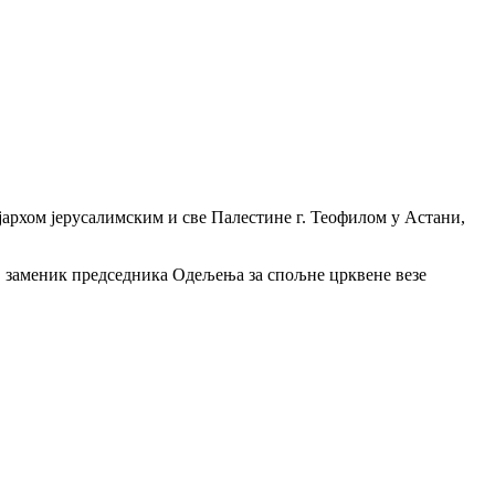
јархом јерусалимским и све Палестине г. Теофилом у Астани,
, заменик председника Одељења за спољне црквене везе