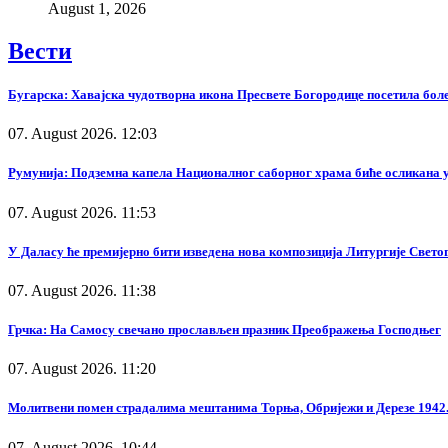
August 1, 2026
Вести
Бугарска: Хавајска чудотворна икона Пресвете Богородице посетила бол
07. August 2026. 12:03
Румунија: Подземна капела Националног саборног храма биће осликана у
07. August 2026. 11:53
У Даласу ће премијерно бити изведена нова композиција Литургије Свето
07. August 2026. 11:38
Грчка: На Самосу свечано прослављен празник Преображења Господњег
07. August 2026. 11:20
Молитвени помен страдалима мештанима Торња, Обријежи и Дерезе 1942.
07. August 2026. 10:44