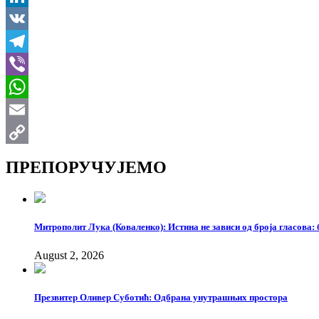
LinkedIn
VK
Telegram
Viber
WhatsApp
Email
Copy
ПРЕПОРУЧУЈЕМО
Link
Митрополит Лука (Коваленко): Истина не зависи од броја гласова: 
August 2, 2026
Презвитер Оливер Суботић: Одбрана унутрашњих простора