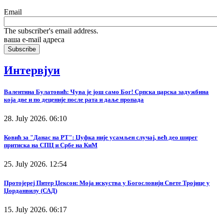
Email
The subscriber's email address.
ваша е-mail адреса
Интервјуи
Валентина Булатовић: Чува је још само Бог! Српска царска задужбина
која две и по деценије после рата и даље пропада
28. July 2026. 06:10
Ковић за "Данас на РТ": Џуфка није усамљен случај, већ део ширег
притиска на СПЦ и Србе на КиМ
25. July 2026. 12:54
Протојереј Питер Џексон: Моја искуства у Богословији Свете Тројице у
Џорданвилу (САД)
15. July 2026. 06:17