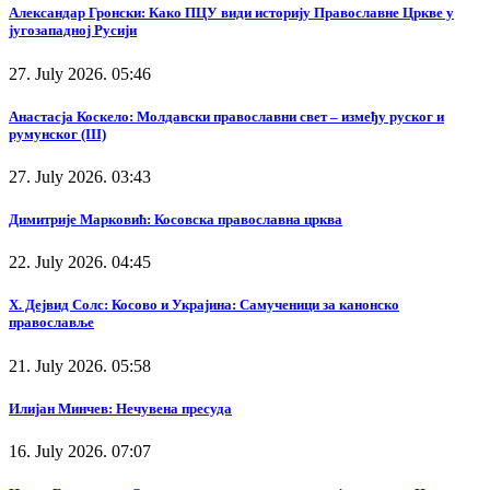
Александар Гронски: Како ПЦУ види историју Православне Цркве у
југозападној Русији
27. July 2026. 05:46
Анастасја Коскело: Молдавски православни свет – између руског и
румунског (III)
27. July 2026. 03:43
Димитрије Марковић: Косовска православна црква
22. July 2026. 04:45
Х. Дејвид Солс: Косово и Украјина: Самученици за канонско
православље
21. July 2026. 05:58
Илијан Минчев: Нечувена пресуда
16. July 2026. 07:07