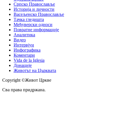
Српско Православље
Историја и личности
Васељенско Православље
Тачка гледишта
Међуверски односи
Повратне информације
Аналитика
Видео
Интервјуи
Инфографика
Коментари
Vida de la Iglesia
Донације
Животът на Църквата
Copyright ©Живот Цркве
Сва права придржана.