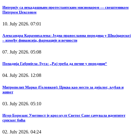
Интервју са некадашњим протестантским мисионаром — свештеником
Питером Џексоном
10. July 2026. 07:01
Александра Карамихалева: Једна православна породица у Швајцарској
– између финансија, фармације и вечности
07. July 2026. 05:08
Попадија Габријела Луга: „Рај треба да почне у породици“
04. July 2026. 12:08
Митрополит Марко (Головков): Црква као место за дијалог, љубав и
живот
03. July 2026. 05:10
Игор Борозан: Уметност је кроз култ Светог Саве сачувала идентитет
српског бића
02. July 2026. 04:24