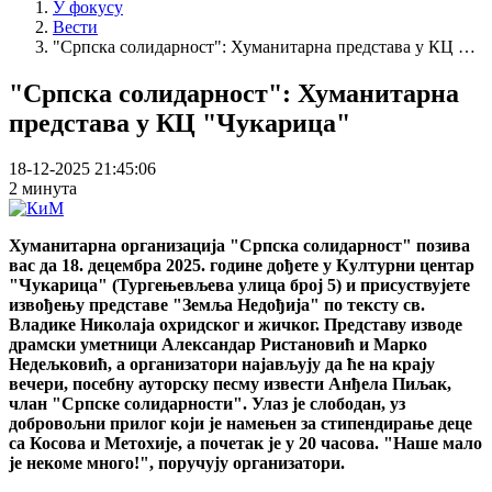
У фокусу
Вести
"Српска солидарност": Хуманитарна представа у КЦ …
"Српска солидарност": Хуманитарна
представа у КЦ "Чукарица"
18-12-2025 21:45:06
2 минута
Хуманитарна организација "Српска солидарност" позива
вас да 18. децембра 2025. године дођете у Културни центар
"Чукарица" (Тургењевљева улица број 5) и присуствујете
извођењу представе "Земља Недођија" по тексту св.
Владике Николаја охридског и жичког. Представу изводе
драмски уметници Александар Ристановић и Марко
Недељковић, а организатори најављују да ће на крају
вечери, посебну ауторску песму извести Анђела Пиљак,
члан "Српске солидарности". Улаз је слободан, уз
добровољни прилог који је намењен за стипендирање деце
са Косова и Метохије, а почетак је у 20 часова. "Наше мало
је некоме много!", поручују организатори.