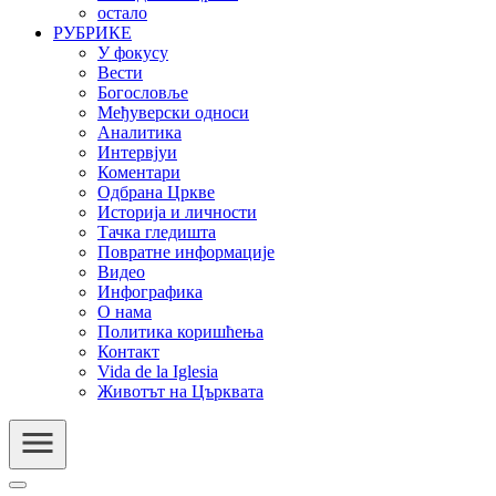
остало
РУБРИКЕ
У фокусу
Вести
Богословље
Међуверски односи
Аналитика
Интервјуи
Коментари
Одбрана Цркве
Историја и личности
Тачка гледишта
Повратне информације
Видео
Инфографика
О нама
Политика коришћења
Контакт
Vida de la Iglesia
Животът на Църквата