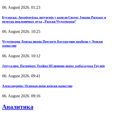
06. August 2026. 01:23
Бугарска: Архијерејска литургија у капели Светог Јована Рилског и
почетак поклоничког пута „Рилски Чудотворац“
06. August 2026. 10:25
Чудотворна Донска икона Пресвете Богородице враћена у Донски
манастир
06. August 2026. 10:12
Јерусалим: Патријарх Теофил III примио новог амбасадора Грузије
06. August 2026. 09:41
Александрија: Основан нови женски манастир
06. August 2026. 09:16
Аналитика