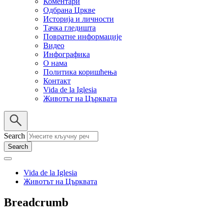
Коментари
Одбрана Цркве
Историја и личности
Тачка гледишта
Повратне информације
Видео
Инфографика
О нама
Политика коришћења
Контакт
Vida de la Iglesia
Животът на Църквата
Search
Vida de la Iglesia
Животът на Църквата
Breadcrumb