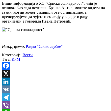
Више информација о ХО "Српска солидарност", чији је
оснивач био сада почивши Бранко Антић, можете видети на
званичној интернет-страници ове организације, а
препоручујемо да чујете и емисију у којој је о раду
организације говорила Ивана Петровић.
Извор, фото
:
Радио "Слово љубве"
Категорије:
Вести
Тагс:
КиМ
Facebook
X
LinkedIn
VK
Telegram