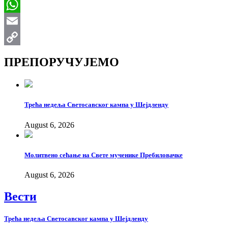
Viber
WhatsApp
Email
Copy
ПРЕПОРУЧУЈЕМО
Link
Трећа недеља Светосавског кампа у Шејдленду
August 6, 2026
Молитвено сећање на Свете мученике Пребиловачке
August 6, 2026
Вести
Трећа недеља Светосавског кампа у Шејдленду