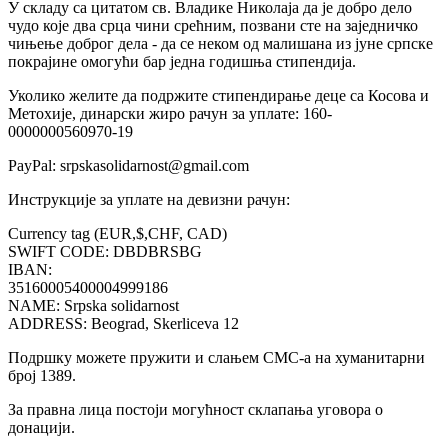
У складу са цитатом св. Владике Николаја да је добро дело
чудо које два срца чини срећним, позвани сте на заједничко
чињење доброг дела - да се неком од малишана из јуне српске
покрајине омогући бар једна годишња стипендија.
Уколико желите да подржите стипендирање деце са Косова и
Метохије, динарски жиро рачун за уплате: 160-
0000000560970-19
PayPal: srpskasolidarnost@gmail.com
Инструкције за уплате на девизни рачун:
Currency tag (EUR,$,CHF, CAD)
SWIFT CODE: DBDBRSBG
IBAN:
35160005400004999186
NAME: Srpska solidarnost
ADDRESS: Beograd, Skerliceva 12
Подршку можете пружити и слањем СМС-а на хуманитарни
број 1389.
За правна лица постоји могућност склапања уговора о
донацији.