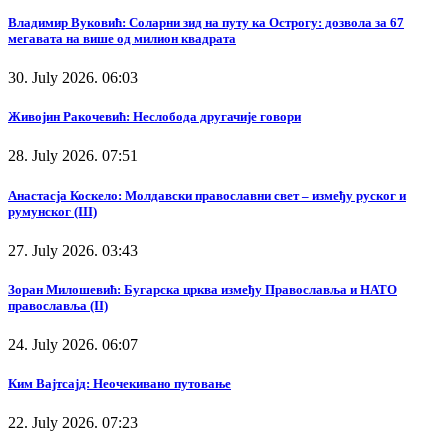
Владимир Вуковић: Соларни зид на путу ка Острогу: дозвола за 67
мегавата на више од милион квадрата
30. July 2026. 06:03
Живојин Ракочевић: Неслобода другачије говори
28. July 2026. 07:51
Анастасја Коскело: Молдавски православни свет – између руског и
румунског (III)
27. July 2026. 03:43
Зоран Милошевић: Бугарска црква између Православља и НАТО
православља (II)
24. July 2026. 06:07
Ким Вајтсајд: Неочекивано путовање
22. July 2026. 07:23