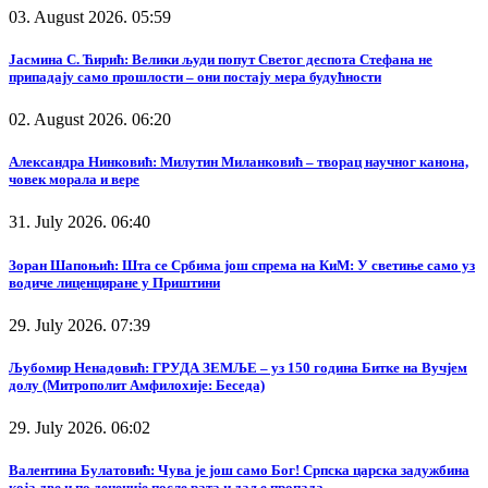
03. August 2026. 05:59
Јасмина С. Ћирић: Велики људи попут Светог деспота Стефана не
припадају само прошлости – они постају мера будућности
02. August 2026. 06:20
Александра Нинковић: Милутин Миланковић – творац научног канона,
човек морала и вере
31. July 2026. 06:40
Зоран Шапоњић: Шта се Србима још спрема на КиМ: У светиње само уз
водиче лиценциране у Приштини
29. July 2026. 07:39
Љубомир Ненадовић: ГРУДА ЗЕМЉЕ – уз 150 година Битке на Вучјем
долу (Митрополит Амфилохије: Беседа)
29. July 2026. 06:02
Валентина Булатовић: Чува је још само Бог! Српска царска задужбина
која две и по деценије после рата и даље пропада