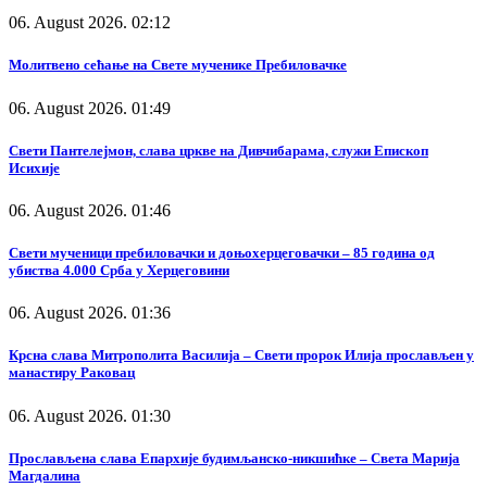
06. August 2026. 02:12
Молитвено сећање на Свете мученике Пребиловачке
06. August 2026. 01:49
Свети Пантелејмон, слава цркве на Дивчибарама, служи Епископ
Исихије
06. August 2026. 01:46
Свети мученици пребиловачки и доњохерцеговачки – 85 година од
убиства 4.000 Срба у Херцеговини
06. August 2026. 01:36
Крсна слава Митрополита Василија – Свети пророк Илија прослављен у
манастиру Раковац
06. August 2026. 01:30
Прослављена слава Епархије будимљанско-никшићке – Света Марија
Магдалина