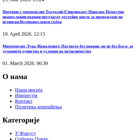
Интервю с митрополит Теодосий (Снигирьов): Няколко Поместни
православни църкви предлагат достойно място за провеждане на
истински Всеправославен събор
19. April 2026. 12:15
Митрополит Лука (Коваленко): Паството без покрив, но не без Бога: за
духовното единство в условия на потисничество
01. March 2026. 06:39
О нама
Наша мисија
Импресум
Контакт
Политика коришћења
Категорије
У Фокусу
Одбрана Цркве