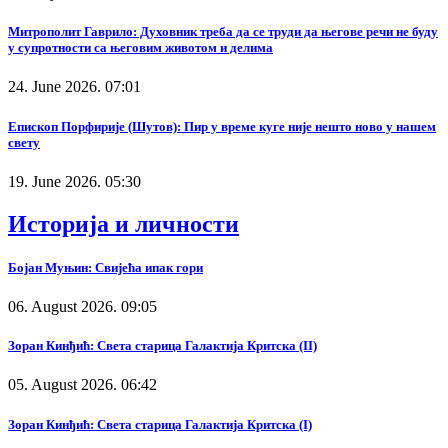
Митрополит Гаврило: Духовник треба да се труди да његове речи не буду
у супротности са његовим животом и делима
24. June 2026. 07:01
Епископ Порфирије (Шутов): Пир у време куге није нешто ново у нашем
свету
19. June 2026. 05:30
Историја и личности
Бојан Муњин: Свијећа ипак гори
06. August 2026. 09:05
Зоран Кинђић: Света старица Галактија Критска (II)
05. August 2026. 06:42
Зоран Кинђић: Света старица Галактија Критска (I)