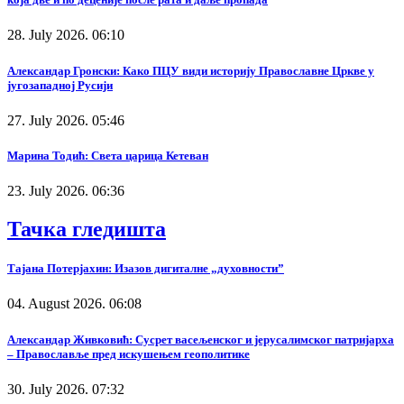
28. July 2026. 06:10
Александар Гронски: Како ПЦУ види историју Православне Цркве у
југозападној Русији
27. July 2026. 05:46
Марина Тодић: Света царица Кетеван
23. July 2026. 06:36
Тачка гледишта
Тајана Потерјахин: Изазов дигиталне „духовности”
04. August 2026. 06:08
Александар Живковић: Сусрет васељенског и јерусалимског патријарха
– Православље пред искушењем геополитике
30. July 2026. 07:32