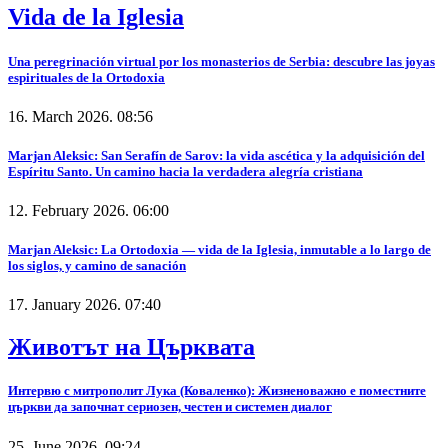
Vida de la Iglesia
Una peregrinación virtual por los monasterios de Serbia: descubre las joyas
espirituales de la Ortodoxia
16. March 2026. 08:56
Marjan Aleksic: San Serafín de Sarov: la vida ascética y la adquisición del
Espíritu Santo. Un camino hacia la verdadera alegría cristiana
12. February 2026. 06:00
Marjan Aleksic: La Ortodoxia — vida de la Iglesia, inmutable a lo largo de
los siglos, y camino de sanación
17. January 2026. 07:40
Животът на Църквата
Интервю с митрополит Лука (Коваленко): Жизненоважно е поместните
църкви да започнат сериозен, честен и системен диалог
25. June 2026. 09:24