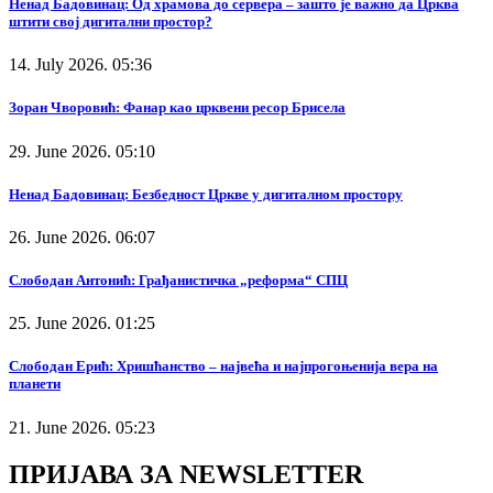
Ненад Бадовинац: Од храмова до сервера – зашто је важно да Црква
штити свој дигитални простор?
14. July 2026. 05:36
Зоран Чворовић: Фанар као црквени ресор Брисела
29. June 2026. 05:10
Ненад Бадовинац: Безбедност Цркве у дигиталном простору
26. June 2026. 06:07
Слободан Антонић: Грађанистичка „реформа“ СПЦ
25. June 2026. 01:25
Слободан Ерић: Хришћанство – највећа и најпрогоњенија вера на
планети
21. June 2026. 05:23
ПРИЈАВА ЗА NEWSLETTER