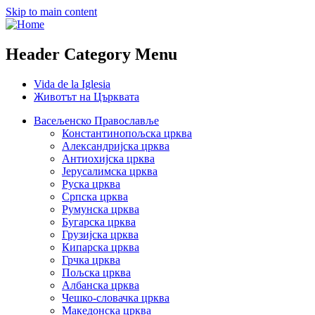
Skip to main content
Header Category Menu
Vida de la Iglesia
Животът на Църквата
Васељенско Православље
Константинопољска црква
Александријска црква
Антиохијска црква
Јерусалимска црква
Руска црква
Српска црква
Румунска црква
Бугарска црква
Грузијска црква
Кипарска црква
Грчка црква
Пољска црква
Албанска црква
Чешко-словачка црква
Македонска црква