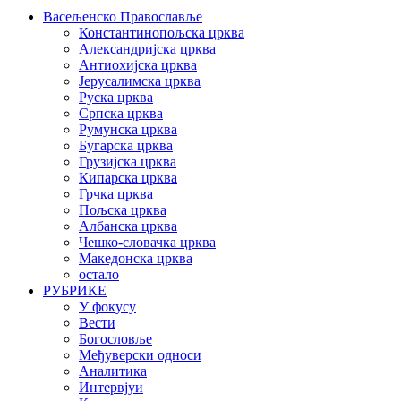
Васељенско Православље
Константинопољска црква
Александријска црква
Антиохијска црква
Јерусалимска црква
Руска црква
Српска црква
Румунска црква
Бугарска црква
Грузијска црква
Кипарска црква
Грчка црква
Пољска црква
Албанска црква
Чешко-словачка црква
Македонска црква
остало
РУБРИКЕ
У фокусу
Вести
Богословље
Међуверски односи
Аналитика
Интервјуи