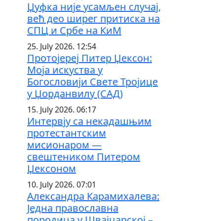
Џуфка није усамљен случај,
већ део ширег притиска на
СПЦ и Србе на КиМ
25. July 2026. 12:54
Протојереј Питер Џексон:
Моја искуства у
Богословији Свете Тројице
у Џорданвилу (САД)
15. July 2026. 06:17
Интервју са некадашњим
протестантским
мисионаром —
свештеником Питером
Џексоном
10. July 2026. 07:01
Александра Карамихалева:
Једна православна
породица у Швајцарској –