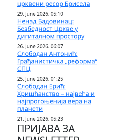
црквени ресор Брисела
29. June 2026. 05:10
Ненад Бадовинац:
Безбедност Цркве у
дигиталном простору
26. June 2026. 06:07
Слободан Антонић:
Грађанистичка „реформа“
СПЦ
25. June 2026. 01:25
Слободан Ерић:
Хришћанство – највећа и
најпрогоњенија вера на
планети
21. June 2026. 05:23
ПРИЈАВА ЗА