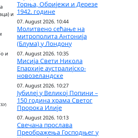
Торња, Обријежи и Дерезе
на
1942. године
аца) и
07. August 2026. 10:44
Молитвено сећање на
м
митрополита Антонија
(Блума) у Лондону
07. August 2026. 10:35
бо и
Мисија Свети Никола
Епархије аустралијско-
новозеландске
07. August 2026. 10:27
Јубилеј у Великој Попини –
150 година храма Светог
(СБУ)
Пророка Илије
07. August 2026. 10:13
Свечана прослава
Преображења Господњег у