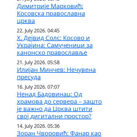
Димитрије Марковић:
Косовска православна
црква
22. July 2026. 04:45
Х. Дејвид Солс: Косово и
Украјина: Самученици за
канонско православље
21. July 2026. 05:58
Илијан Минчев: Нечувена
пресуда
16. July 2026. 07:07
Ненад Бадовинац: Од
храмова до сервера – зашто
је важно да Црква штити
свој дигитални простор?
14. July 2026. 05:36
Зоран Чворовић: Фанар као