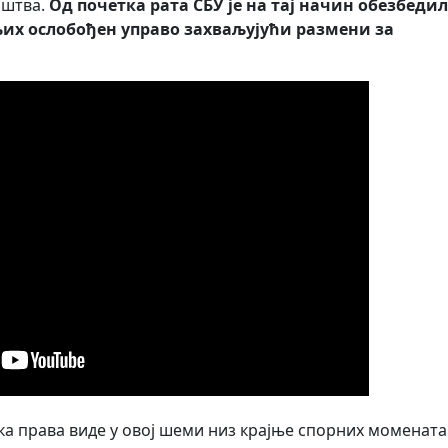
иштва.
Од почетка рата СБУ је на тај начин обезбеди
 њих ослобођен управо захваљујући размени за
а права виде у овој шеми низ крајње спорних момената