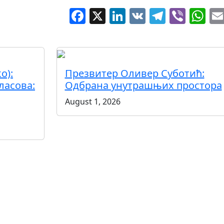
Facebook
X
LinkedIn
VK
Telegr
Vibe
W
о):
Презвитер Оливер Суботић:
ласова:
Одбрана унутрашњих простора
August 1, 2026