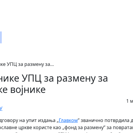
u
ке УПЦ за размену за…
нике УПЦ за размену за
е војнике
1 
одговору на упит издања „
Главком
” званично потврдила д
славне цркве користе као „фонд за размену” за поврата