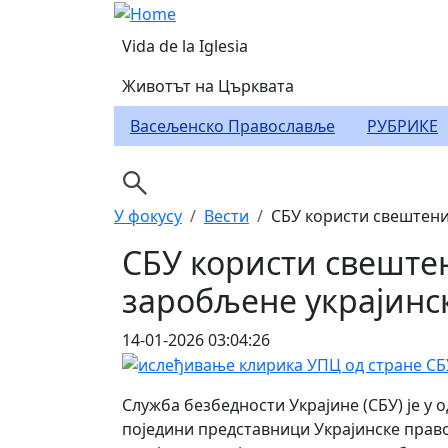
Skip to main content
Header Category Men
Vida de la Iglesia
Животът на Църквата
Васељенско Православље
РУБРИКЕ
Breadcrumb
У фокусу
Вести
СБУ користи свештени
СБУ користи свеште
заробљене украјинск
14-01-2026 03:04:26
Служба безбедности Украјине (СБУ) је у 
поједини представници Украјинске право