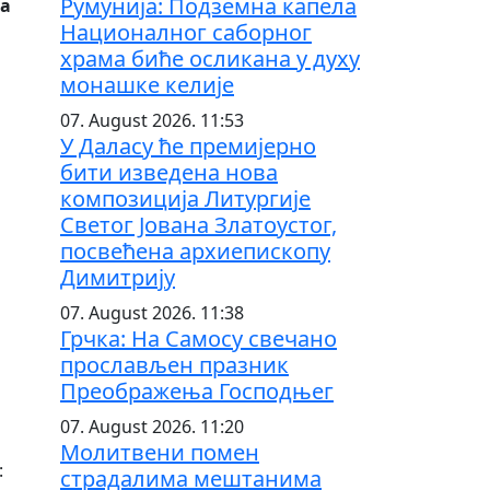
Румунија: Подземна капела
ла
Националног саборног
храма биће осликана у духу
монашке келије
07. August 2026. 11:53
У Даласу ће премијерно
бити изведена нова
композиција Литургије
Светог Јована Златоустог,
посвећена архиепископу
Димитрију
07. August 2026. 11:38
Грчка: На Самосу свечано
прослављен празник
Преображења Господњег
07. August 2026. 11:20
Молитвени помен
:
страдалима мештанима