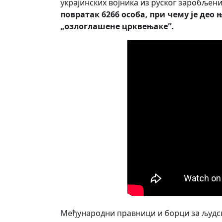
украјинских војника из руског заробљен
повратак 6266 особа, при чему је део
„озлоглашене црквењаке”.
Међународни правници и борци за људск