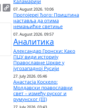
Каламарији
am
r
hatsApp
Email
Copy
07. August 2026. 10:06
Link
Протојереј Ђого: Приштина
наставља да отима
немањићке светиње
07. August 2026. 09:57
Аналитика
Александар Гронски: Како
ПЦУ види историју
Православне Цркве у
југозападној Русији
27. July 2026. 05:46
Анастасја Коскело:
Молдавски православни
свет – између руског и
румунског (III)
27. July 2026. 03:43