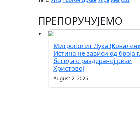
Тагс:
УПЦ
прогон Цркве
Украјина
СБУ
ПРЕПОРУЧУЈЕМО
Митрополит Лука (Коваленк
Истина не зависи од броја г
беседа о раздераној ризи
Христовој
August 2, 2026