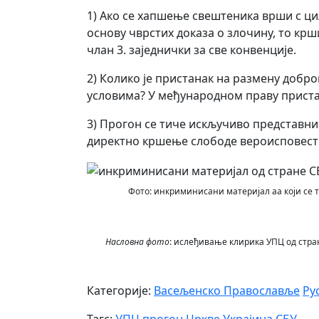
1) Ако се хапшење свештеника врши с ц
основу чврстих доказа о злочину, то крш
члан 3. заједнички за све конвенције.
2) Колико је пристанак на размену добро
условима? У међународном праву приста
3) Прогон се тиче искључиво представник
директно кршење слободе вероисповест
Фото: инкриминисани материјал аа који се т
Насловна фото
: ислеђивање клирика УПЦ од стра
Категорије:
Васељенско Православље
Ру