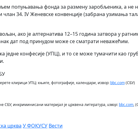
иљем попуњавања фонда за размену заробљеника, а не 
и члан 34. IV Женевске конвенције (забрана узимања тал
вољан, ако је алтернатива 12–15 година затвора у ратни
нак дат под принудом може се сматрати неважећим.
а једне конфесије (УПЦ), и то се може тумачити као гру
и.
ерете клирици УПЦ: књиге, фотографије, календари, извор:
bbc.com
(СБУ)
не СБУ, инкриминисани материјал је црквена литература,
извор
:
bbc.com
, 
ска црква
У ФОКУСУ
Вести