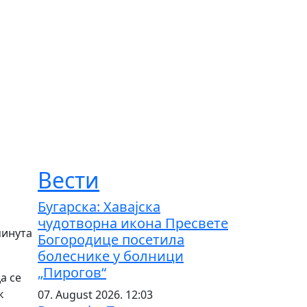
Вести
Бугарска: Хавајска
чудотворна икона Пресвете
минута
Богородице посетила
болеснике у болници
„Пирогов“
а се
к
07. August 2026. 12:03