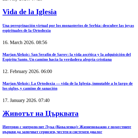
Vida de la Iglesia
Una peregrinación virtual por los monasterios de Serbia: descubre las joyas
espirituales de la Ortodoxia
16. March 2026. 08:56
Marjan Aleksic: San Serafín de Sarov: la vida ascética y la adquisición del
Espíritu Santo. Un camino hacia la verdadera alegría cristiana
12. February 2026. 06:00
Marjan Aleksic: La Ortodoxia — vida de la Iglesia, inmutable a lo largo de
los siglos, y camino de sanación
17. January 2026. 07:40
Животът на Църквата
Интервю с митрополит Лука (Коваленко): Жизненоважно е поместните
църкви да започнат сериозен, честен и системен диалог