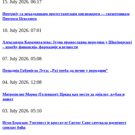
15. July 2026. 06:17
Интервју са некадашњим протестантским мисионаром — свештеником
Питером Џексоном
10. July 2026. 07:01
Александра Карамихалева: Једна православна породица у Швајцарској
– између финансија, фармације и вечности
07. July 2026. 05:08
Попадија Габријела Луга: „Рај треба да почне у породици“
04. July 2026. 12:08
Митрополит Марко (Головков): Црква као место за дијалог, љубав и
живот
03. July 2026. 05:10
Игор Борозан: Уметност је кроз култ Светог Саве сачувала идентитет
српског бића