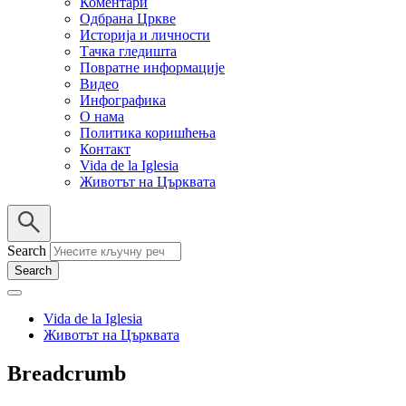
Коментари
Одбрана Цркве
Историја и личности
Тачка гледишта
Повратне информације
Видео
Инфографика
О нама
Политика коришћења
Контакт
Vida de la Iglesia
Животът на Църквата
Search
Vida de la Iglesia
Животът на Църквата
Breadcrumb