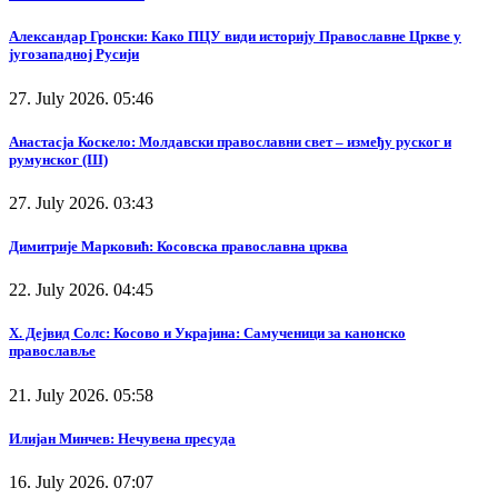
Александар Гронски: Како ПЦУ види историју Православне Цркве у
југозападној Русији
27. July 2026. 05:46
Анастасја Коскело: Молдавски православни свет – између руског и
румунског (III)
27. July 2026. 03:43
Димитрије Марковић: Косовска православна црква
22. July 2026. 04:45
Х. Дејвид Солс: Косово и Украјина: Самученици за канонско
православље
21. July 2026. 05:58
Илијан Минчев: Нечувена пресуда
16. July 2026. 07:07