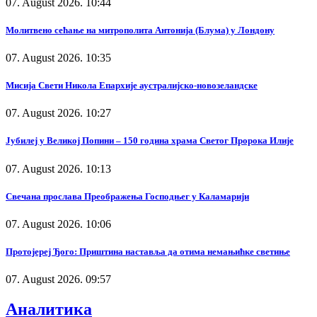
07. August 2026. 10:44
Молитвено сећање на митрополита Антонија (Блума) у Лондону
07. August 2026. 10:35
Мисија Свети Никола Епархије аустралијско-новозеландске
07. August 2026. 10:27
Јубилеј у Великој Попини – 150 година храма Светог Пророка Илије
07. August 2026. 10:13
Свечана прослава Преображења Господњег у Каламарији
07. August 2026. 10:06
Протојереј Ђого: Приштина наставља да отима немањићке светиње
07. August 2026. 09:57
Аналитика