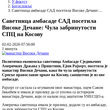
У фокусу
Богословље
Саветница амбасаде САД посетила Високе Дечане:…
Саветница амбасаде САД посетила
Високе Дечане: Чула забринутости
СПЦ на Косову
02-02-2026 07:56:00
1 минута
Политичко-економска саветница Амбасаде Сједињених
Америчких Држава у Приштини, Ејми Рајхерт, посетила је
манастир Високи Дечани, како би чула забринутости
Српске православне цркве на Косову, саопштено је из ове
амбасаде.
Рајхерт се састала са игуманом овог манастира, оцем Савом
Јањићем и имала је прилику да се упозна са историјом
манастира Дечани, који се налази под заштитом УНЕСЦО-а.
Америчка саветница имала је прилику, додали су из амбасаде,
да чује забринутости СПЦ на Косову.