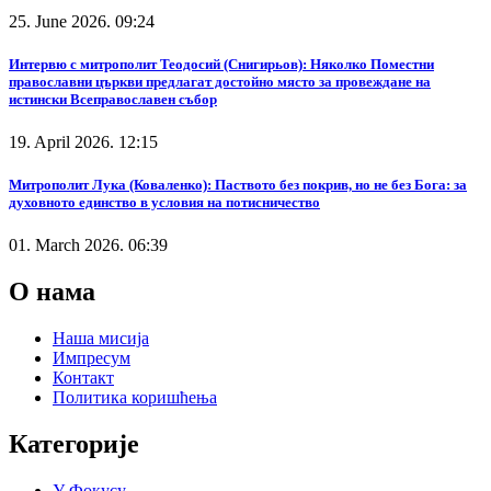
25. June 2026. 09:24
Интервю с митрополит Теодосий (Снигирьов): Няколко Поместни
православни църкви предлагат достойно място за провеждане на
истински Всеправославен събор
19. April 2026. 12:15
Митрополит Лука (Коваленко): Паството без покрив, но не без Бога: за
духовното единство в условия на потисничество
01. March 2026. 06:39
О нама
Наша мисија
Импресум
Контакт
Политика коришћења
Категорије
У Фокусу