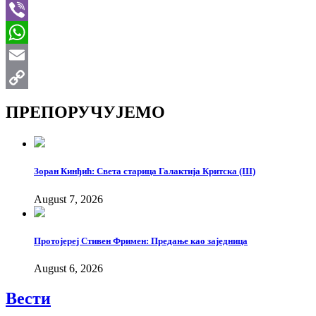
Telegram
Viber
WhatsApp
Email
Copy
ПРЕПОРУЧУЈЕМО
Link
Зоран Кинђић: Света старица Галактија Критска (III)
August 7, 2026
Протојереј Стивен Фримен: Предање као заједница
August 6, 2026
Вести