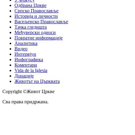
Одбрана Цркве
Српско Православље
Историја и личности
Васељенско Православље
Тачка гледишта
Међуверски односи
Повратне информације
Аналитика
Видео
Интервјуи
Инфографика
Коментари
Vida de la Iglesia
Донације
Животът на Църквата
Copyright ©Живот Цркве
Сва права придржана.