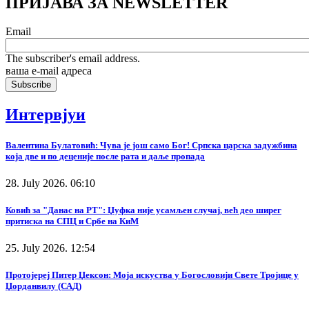
ПРИЈАВА ЗА NEWSLETTER
Email
The subscriber's email address.
ваша е-mail адреса
Интервјуи
Валентина Булатовић: Чува је још само Бог! Српска царска задужбина
која две и по деценије после рата и даље пропада
28. July 2026. 06:10
Ковић за "Данас на РТ": Џуфка није усамљен случај, већ део ширег
притиска на СПЦ и Србе на КиМ
25. July 2026. 12:54
Протојереј Питер Џексон: Моја искуства у Богословији Свете Тројице у
Џорданвилу (САД)