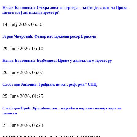
Ненад Бадовинац: Од храмова до сервера – зашто је важно да Црква
штити свој дигитални простор?
14. July 2026. 05:36
Зоран Чворовић: Фанар као црквени ресор Брисела
29. June 2026. 05:10
Ненад Бадовинац: Безбедност Цркве у дигиталном простору
26. June 2026. 06:07
Слободан Антонић: Грађанистичка „реформа“ СПЦ
25. June 2026. 01:25
Слободан Ерић: Хришћанство – највећа и најпрогоњенија вера на
планети
21. June 2026. 05:23