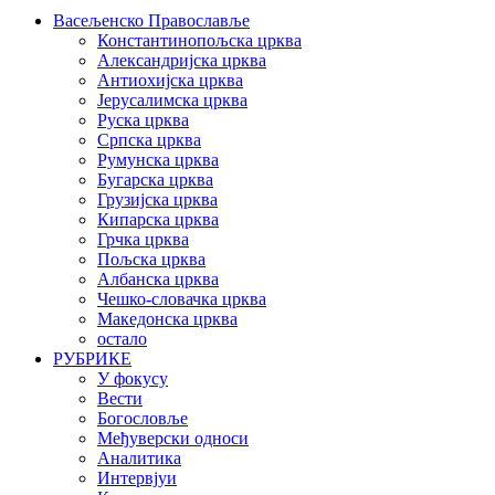
Васељенско Православље
Константинопољска црква
Александријска црква
Антиохијска црква
Јерусалимска црква
Руска црква
Српска црква
Румунска црква
Бугарска црква
Грузијска црква
Кипарска црква
Грчка црква
Пољска црква
Албанска црква
Чешко-словачка црква
Македонска црква
остало
РУБРИКЕ
У фокусу
Вести
Богословље
Међуверски односи
Аналитика
Интервјуи