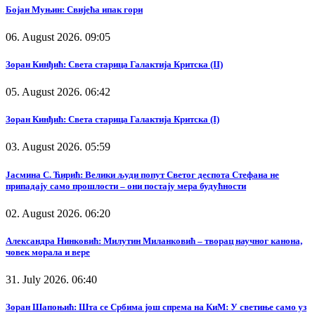
Бојан Муњин: Свијећа ипак гори
06. August 2026. 09:05
Зоран Кинђић: Света старица Галактија Критска (II)
05. August 2026. 06:42
Зоран Кинђић: Света старица Галактија Критска (I)
03. August 2026. 05:59
Јасмина С. Ћирић: Велики људи попут Светог деспота Стефана не
припадају само прошлости – они постају мера будућности
02. August 2026. 06:20
Александра Нинковић: Милутин Миланковић – творац научног канона,
човек морала и вере
31. July 2026. 06:40
Зоран Шапоњић: Шта се Србима још спрема на КиМ: У светиње само уз