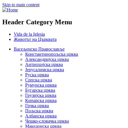
Skip to main content
Header Category Menu
Vida de la Iglesia
Животът на Църквата
Васељенско Православље
Константинопољска црква
Александријска црква
Антиохијска црква
Јерусалимска црква
Руска црква
Српска црква
Румунска црква
Бугарска црква
Грузијска црква
Кипарска црква
Грчка црква
Пољска црква
Албанска црква
Чешко-словачка црква
Македонска црква