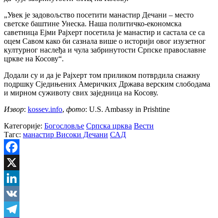
„Увек је задовољство посетити манастир Дечани – место
светске баштине Унеска. Наша политичко-економска
саветница Ејми Рајхерт посетила је манастир и састала се са
оцем Савом како би сазнала више о историји овог изузетног
културног наслеђа и чула забринутости Српске православне
цркве на Косову“.
Додали су и да је Рајхерт том приликом потврдила снажну
подршку Сједињених Америчких Држава верским слободама
и мирном суживоту свих заједница на Косову.
Извор
:
kossev.info
,
фото
: U.S. Ambassy in Prishtine
Категорије:
Богословље
Српска црква
Вести
Тагс:
манастир Високи Дечани
САД
Facebook
X
LinkedIn
VK