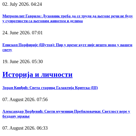
02. July 2026. 04:24
Митрополит Гаврило: Духовник треба да се труди да његове речи не буду
у супротности са његовим животом и делима
24. June 2026. 07:01
Епископ Порфирије (Шутов): Пир у време куге није нешто ново у нашем
свету
19. June 2026. 05:30
Историја и личности
Зоран Кинђић: Света старица Галактија Критска (III)
07. August 2026. 07:56
Александар Ђорђевић: Свети мученици Пребиловачки: Светлост вере у
бездану мржње
07. August 2026. 06:33