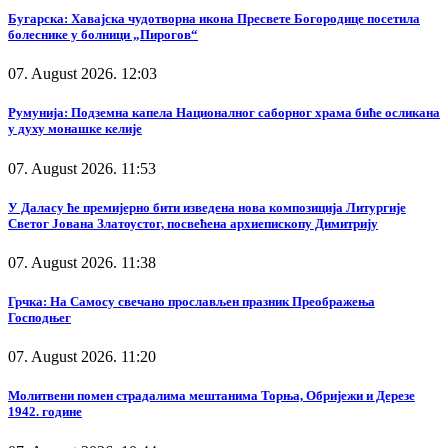
Бугарска: Хавајска чудотворна икона Пресвете Богородице посетила
болеснике у болници „Пирогов“
07. August 2026. 12:03
Румунија: Подземна капела Националног саборног храма биће осликана
у духу монашке келије
07. August 2026. 11:53
У Даласу ће премијерно бити изведена нова композиција Литургије
Светог Јована Златоустог, посвећена архиепископу Димитрију
07. August 2026. 11:38
Грчка: На Самосу свечано прослављен празник Преображења
Господњег
07. August 2026. 11:20
Молитвени помен страдалима мештанима Торња, Обријежи и Дерезе
1942. године