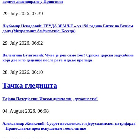
водиче лиценциране у Приштини
29. July 2026. 07:39
Љубомир Ненадовић: ГРУДА ЗЕМЉЕ – уз 150 година Битке на Вучјем
долу (Митрополит Амфилохије: Беседа)
29. July 2026. 06:02
Валентина Булатовић: Чува је још само Бог! Српска царска задужбина
која две и по деценије после рата и даље пропада
28. July 2026. 06:10
Тачка гледишта
Тајана Потерјахин: Изазов дигиталне „духовности”
04. August 2026. 06:08
Александар Живковић: Сусрет васељенског и јерусалимског патријарха
– Православље пред искушењем геополитике