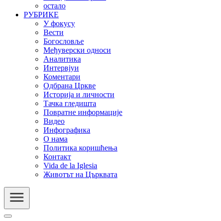
остало
РУБРИКЕ
У фокусу
Вести
Богословље
Међуверски односи
Аналитика
Интервјуи
Коментари
Одбрана Цркве
Историја и личности
Тачка гледишта
Повратне информације
Видео
Инфографика
О нама
Политика коришћења
Контакт
Vida de la Iglesia
Животът на Църквата