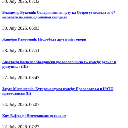
30. July 2026. 07:32
Владимир Вуковић: Соларни зид на путу ка Острогу: дозвола за 67
мегавата на више од милион квадрата
30. July 2026. 06:03
Живојин Ракочевић: Неслобода другачије говори
28. July 2026. 07:51
Анастасја Коскело: Молдавски православни свет – између руског и
румунског (III)
27. July 2026. 03:43
Зоран Милошевић: Бугарска црква између Православља и НАТО
православља (II)
24. July 2026. 06:07
Ким Вајтсајд: Неочекивано путовање
22. July 2026. 07:23