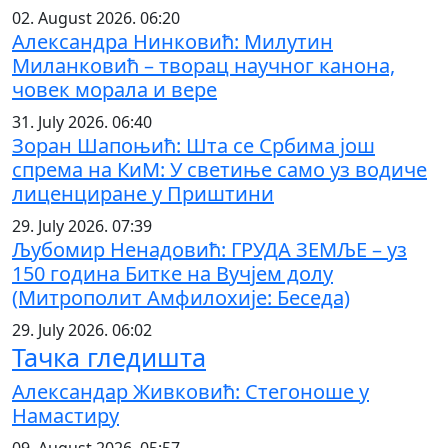
02. August 2026. 06:20
Александра Нинковић: Милутин
Миланковић – творац научног канона,
човек морала и вере
31. July 2026. 06:40
Зоран Шапоњић: Шта се Србима још
спрема на КиМ: У светиње само уз водиче
лиценциране у Приштини
29. July 2026. 07:39
Љубомир Ненадовић: ГРУДА ЗЕМЉЕ – уз
150 година Битке на Вучјем долу
(Митрополит Амфилохије: Беседа)
29. July 2026. 06:02
Тачка гледишта
Александар Живковић: Стегоноше у
Намастиру