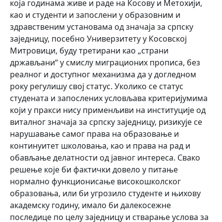
која годинама живе и раде на Косову и Метохији,
као и студенти и запослени у образовним и
здравственим установама од значаја за српску
заједницу, посебно Универзитету у Косовској
Митровици, буду третирани као „страни
држављани“ у смислу миграционих прописа, без
реалног и доступног механизма да у догледном
року регулишу свој статус. Уколико се статус
студената и запослених условљава критеријумима
који у пракси нису применљиви на институције од
виталног значаја за српску заједницу, ризикује се
нарушавање самог права на образовање и
континуитет школовања, као и права на рад и
обављање делатности од јавног интереса. Свако
решење које би фактички довело у питање
нормално функционисање високошколског
образовања, или би угрозило студенте и њихову
академску годину, имало би далекосежне
последице по целу заједницу и стварање услова за