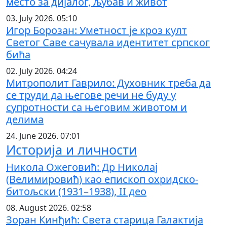
место за дијалог, љубав и живот
03. July 2026. 05:10
Игор Борозан: Уметност је кроз култ
Светог Саве сачувала идентитет српског
бића
02. July 2026. 04:24
Митрополит Гаврило: Духовник треба да
се труди да његове речи не буду у
супротности са његовим животом и
делима
24. June 2026. 07:01
Историја и личности
Никола Ожеговић: Др Николај
(Велимировић) као епископ охридско-
битољски (1931–1938), II део
08. August 2026. 02:58
Зоран Кинђић: Света старица Галактија