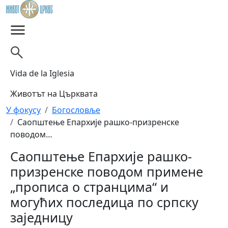
Skip to main content
Vida de la Iglesia
Животът на Църквата
Breadcrumb
У фокусу
Богословље
Саопштење Епархије рашко-призренске
поводом…
Саопштење Епархије рашко-
призренске поводом примене
„прописа о странцима“ и
могућих последица по српску
заједницу