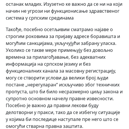
останак младих. Изузетно ке важно да се ни на који
начин не угрози ни функционисање здравственог
система у српским срединама
Такође, посебно осетљивим сматрамо најаве о
строгим роковима за пријаву адресе боравишта и
могућим санкцијама, укључујући забрану уласка.
Уколико се такве мере примењују без довољно
времена за прилагођавање, без адекватних
информација на српском језику и без
функционалних канала за масовну регистрацију,
могу се створити услови да велики број људи
постане „нерегуларан“ искључиво због техничких
пропуста, што би било несразмерно циљу закона и
супротно основном начелу правне извесности.
Посебно је важно да правни лекови буду
делотворни у пракси, тако да се избегну ситуације
у којима би последице наступале пре него што се
омогући стварна правна заштита.