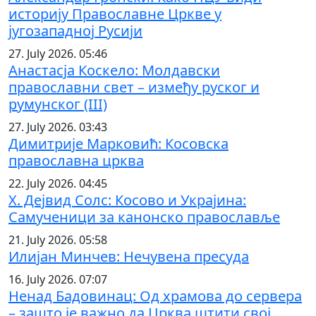
историју Православне Цркве у
југозападној Русији
27. July 2026. 05:46
Анастасја Коскело: Молдавски
православни свет – између руског и
румунског (III)
27. July 2026. 03:43
Димитрије Марковић: Косовска
православна црква
22. July 2026. 04:45
Х. Дејвид Солс: Косово и Украјина:
Самученици за канонско православље
21. July 2026. 05:58
Илијан Минчев: Нечувена пресуда
16. July 2026. 07:07
Ненад Бадовинац: Од храмова до сервера
– зашто је важно да Црква штити свој