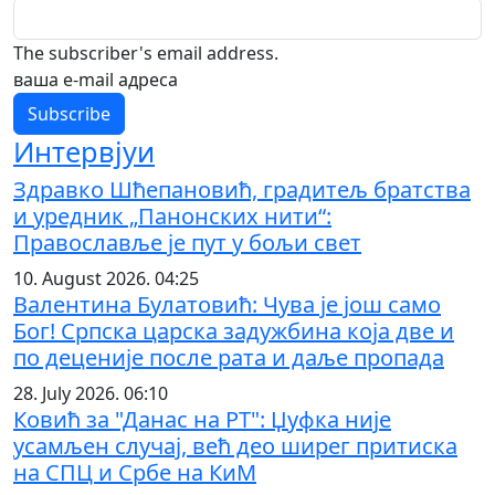
The subscriber's email address.
ваша е-mail адреса
Интервјуи
Здравко Шћепановић, градитељ братства
и уредник „Панонских нити“:
Православље је пут у бољи свет
10. August 2026. 04:25
Валентина Булатовић: Чува је још само
Бог! Српска царска задужбина која две и
по деценије после рата и даље пропада
28. July 2026. 06:10
Ковић за "Данас на РТ": Џуфка није
усамљен случај, већ део ширег притиска
на СПЦ и Србе на КиМ