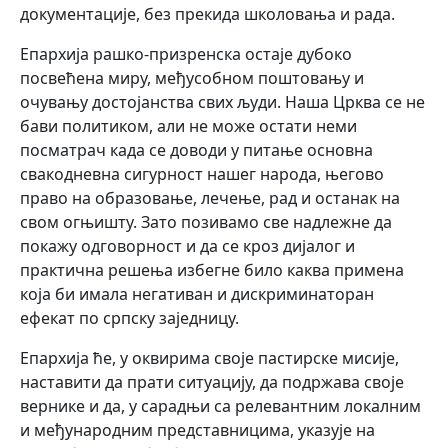
документације, без прекида школовања и рада.
Епархија рашко-призренска остаје дубоко
посвећена миру, међусобном поштовању и
очувању достојанства свих људи. Наша Црква се не
бави политиком, али не може остати неми
посматрач када се доводи у питање основна
свакодневна сигурност нашег народа, његово
право на образовање, лечење, рад и останак на
свом огњишту. Зато позивамо све надлежне да
покажу одговорност и да се кроз дијалог и
практична решења избегне било каква примена
која би имала негативан и дискриминаторан
ефекат по српску заједницу.
Епархија ће, у оквирима своје пастирске мисије,
наставити да прати ситуацију, да подржава своје
вернике и да, у сарадњи са релевантним локалним
и међународним представницима, указује на