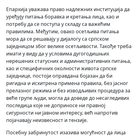
Епархија уважава право надлежних институција да
уређују питања боравка и кретања лица, као и
потребу да се поступа у складу са важећим
правилима. Међутим, овако осетљива питања
мора да се решавају у дијалогу са српском
заједницом због велике осетљивости. Такође треба
имати у виду да у условима дугогодишњих
нерешених статусних и административних питања,
као и специфичних околности живота српске
заједнице, постоји оправдана бојазан да би
ригидна и исхитрена примена правила, без јасног
прелазног режима и без изводљивих процедура за
веће групе људи, могла да доведе до несагледивих
последица које не доприносе ни правној
сигурности ни јавном интересу, већ напротив
појачавају неизвесност и тензије.
Посебну забринутост изазива могућност да лица