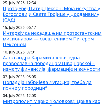
25. July 2026. 12:54
Протојереј Питер Џексон: Моја искуства у
Богословији Свете Тројице у Џорданвилу
(САД)
15. July 2026. 06:17
Интервју са некадашњим протестантским
мисионаром — свештеником Питером
Џексоном
10. July 2026. 07:01
Александра Карамихалева: Једна
православна породица у Швајцарској –
између финансија, фармације и вечности
07. July 2026. 05:08
Попадија Габријела Луга: „Рај треба да
почне у породици“
04. July 2026. 12:08
Митрополит Марко (Головков): Црква као