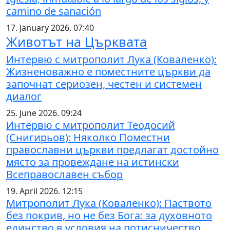
camino de sanación
17. January 2026. 07:40
Животът на Църквата
Интервю с митрополит Лука (Коваленко):
Жизненоважно е поместните църкви да
започнат сериозен, честен и системен
диалог
25. June 2026. 09:24
Интервю с митрополит Теодосий
(Снигирьов): Няколко Поместни
православни църкви предлагат достойно
място за провеждане на истински
Всеправославен събор
19. April 2026. 12:15
Митрополит Лука (Коваленко): Паството
без покрив, но не без Бога: за духовното
единство в условия на потисничество