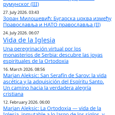
румунског (III)
27. July 2026. 03:43
Зоран Милошевић: Бугарска црква између
Православља и НАТО православља (II)
24. July 2026. 06:07
Vida de la Iglesia
Una peregrinación virtual por los
monasterios de Serbia: descubre las joyas
espirituales de la Ortodoxia
16. March 2026. 08:56
Marjan Aleksic: San Serafín de Sarov: la vida
ascética y la adquisición del Espíritu Santo.
Un camino hacia la verdadera alegría
cristiana
12. February 2026. 06:00
Marjan Aleksic: La Ortodoxia — vida de la
Iglesia, inmutable a lo largo de los siglos, y