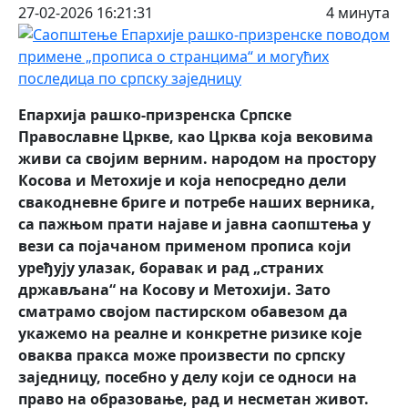
27-02-2026 16:21:31
4 минута
Епархија рашко-призренска Српске
Православне Цркве, као Црква која вековима
живи са својим верним. народом на простору
Косова и Метохије и која непосредно дели
свакодневне бриге и потребе наших верника,
са пажњом прати најаве и јавна саопштења у
вези са појачаном применом прописа који
уређују улазак, боравак и рад „страних
држављана“ на Косову и Метохији. Зато
сматрамо својом пастирском обавезом да
укажемо на реалне и конкретне ризике које
оваква пракса може произвести по српску
заједницу, посебно у делу који се односи на
право на образовање, рад и несметан живот.