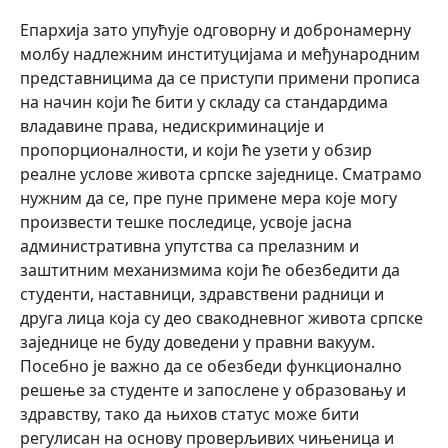
Епархија зато упућује одговорну и добронамерну
молбу надлежним институцијама и међународним
представницима да се приступи примени прописа
на начин који ће бити у складу са стандардима
владавине права, недискриминације и
пропорционалности, и који ће узети у обзир
реалне услове живота српске заједнице. Сматрамо
нужним да се, пре пуне примене мера које могу
произвести тешке последице, усвоје јасна
административна упутства са прелазним и
заштитним механизмима који ће обезбедити да
студенти, наставници, здравствени радници и
друга лица која су део свакодневног живота српске
заједнице не буду доведени у правни вакуум.
Посебно је важно да се обезбеди функционално
решење за студенте и запослене у образовању и
здравству, тако да њихов статус може бити
регулисан на основу проверљивих чињеница и