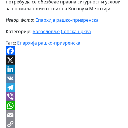
потребу да се обезбеде правна сигурност и услови
за нормалан живот свих на Косову и Метохији.
Извор, фото
:
Епархија рашко-призренска
Категорије:
Богословље
Српска црква
Тагс:
Епархија рашко-призренска
Facebook
X
LinkedIn
VK
Telegram
Viber
WhatsApp
Email