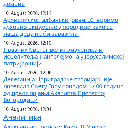
демоне
10. August 2026. 12:14
Архиепископ албански Јован: „Створимо
духовно окружење у породици како се
наша деца не би заразила“
10. August 2026. 12:10
Празник Светог великомученика и
исцелитеља Пантелејмона у Јерусалимској
патријаршији
10. August 2026. 12:06
Делегација Цариградске патријаршије
посетила Свету Гору поводом 1.400 година
од првог појања Акатиста Пресветој
Богородици
10. August 2026. 12:01
Аналитика
Александар Гронски: Како ПЦУ види