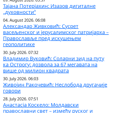
09. August 2026. 05:57
Тајана Потерјахин: Изазов дигиталне
„духовности”
04. August 2026. 06:08
Александар Живковић: Сусрет
васељенског и јерусалимског патријарха –
Православље пред искушењем
геополитике
30. July 2026. 07:32
Владимир Вуковић: Соларни зид на путу
ка Острогу: дозвола за 67 мегавата на
више од милион квадрата
30. July 2026. 06:03
Живојин Ракочевић: Неслобода другачије
говори
28. July 2026. 07:51
Анастасја Коскело: Молдавски
православни свет – између руског и