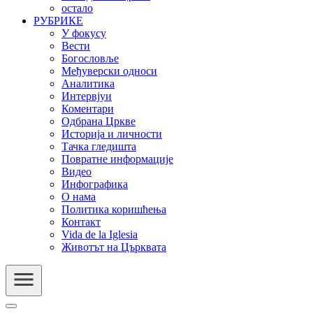
остало
РУБРИКЕ
У фокусу
Вести
Богословље
Међуверски односи
Аналитика
Интервјуи
Коментари
Одбрана Цркве
Историја и личности
Тачка гледишта
Повратне информације
Видео
Инфографика
О нама
Политика коришћења
Контакт
Vida de la Iglesia
Животът на Църквата