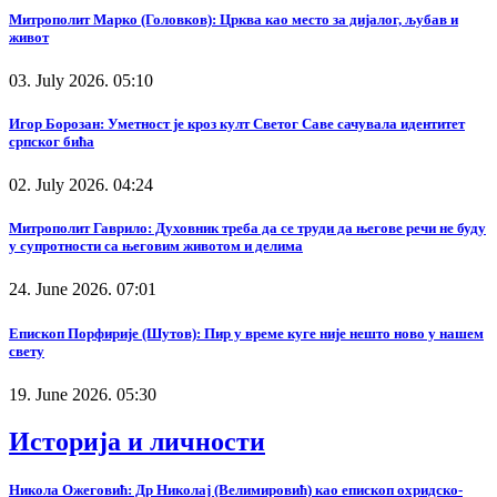
Митрополит Марко (Головков): Црква као место за дијалог, љубав и
живот
03. July 2026. 05:10
Игор Борозан: Уметност је кроз култ Светог Саве сачувала идентитет
српског бића
02. July 2026. 04:24
Митрополит Гаврило: Духовник треба да се труди да његове речи не буду
у супротности са његовим животом и делима
24. June 2026. 07:01
Епископ Порфирије (Шутов): Пир у време куге није нешто ново у нашем
свету
19. June 2026. 05:30
Историја и личности
Никола Ожеговић: Др Николај (Велимировић) као епископ охридско-