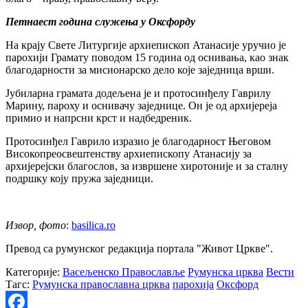
Петнаест година служења у Оксфорду
На крају Свете Литургије архиепископ Атанасије уручио је
парохији Грамату поводом 15 година од оснивања, као знак
благодарности за мисионарско дело које заједница врши.
Јубиларна грамата додељена је и протосинђелу Гаврилу
Марину, пароху и оснивачу заједнице. Он је од архијереја
примио и напрсни крст и надбедреник.
Протосинђел Гаврило изразио је благодарност Његовом
Високопреосвештенству архиепископу Атанасију за
архијерејски благослов, за извршене хиротоније и за сталну
подршку коју пружа заједници.
Извор, фото
:
basilica.ro
Превод са румунског редакција портала "Живот Цркве".
Категорије:
Васељенско Православље
Румунска црква
Вести
Тагс:
Румунска православна црква
парохија
Оксфорд