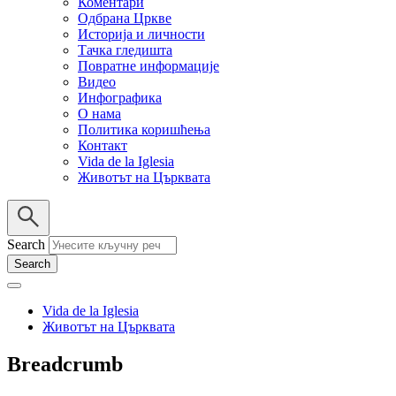
Коментари
Одбрана Цркве
Историја и личности
Тачка гледишта
Повратне информације
Видео
Инфографика
О нама
Политика коришћења
Контакт
Vida de la Iglesia
Животът на Църквата
Search
Vida de la Iglesia
Животът на Църквата
Breadcrumb