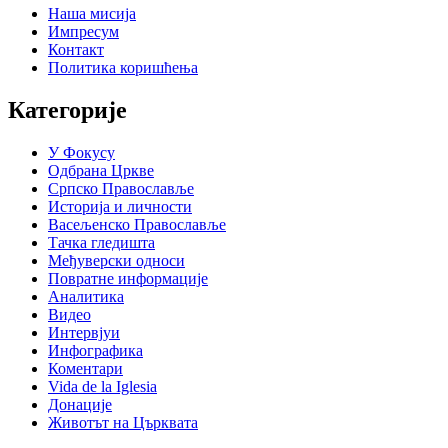
Наша мисија
Импресум
Контакт
Политика коришћења
Категорије
У Фокусу
Одбрана Цркве
Српско Православље
Историја и личности
Васељенско Православље
Тачка гледишта
Међуверски односи
Повратне информације
Аналитика
Видео
Интервјуи
Инфографика
Коментари
Vida de la Iglesia
Донације
Животът на Църквата