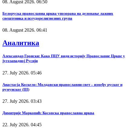
08. August 2026. 06:50
Белоруска православна црква упозорава на деловање лажних
свештеника и псеудорелигиозних група
08. August 2026. 06:41
Аналитика
Александар Гронски: Како ПЦУ види историју Православне Цркве у
југозападној Русији
27. July 2026. 05:46
Анастасја Коскело: Молдавски православни свет – између руског и
румунског (III)
27. July 2026. 03:43
Димитрије Марковић: Косовска православна црква
22. July 2026. 04:45