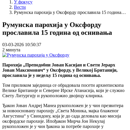
У фокусу
Вести
Румунска парохија у Оксфорду прославила 15 година…
Румунска парохија у Оксфорду
прославила 15 година од оснивања
03-03-2026 10:50:37
2 минута
Парохија „Преподобни Јован Касијан и Свети Јерарх
Јован Максимович“ у Оксфорду, у Великој Британији,
прославила је у недељу 15 година од оснивања.
Том приликом заједница се обрадовала посети архиепископа
Велике Британије и Северне Ирске Атанасија, који је служио
Свету Литургију и рукоположио двојицу клирика.
Ђакон Јован Андреј Манеа рукоположен је у чин презвитера
за новоосновану парохију „Света Моника, мајка блаженог
Августина“ у Свиндону, која је до сада деловала као мисија
оксфордске парохије. Ипођакон Мирча Јон Некулај
рукоположен је у чин ђакона за потребе парохије у