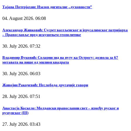
Тајана Потерјахин: Изазов дигиталне „духовности”
04. August 2026. 06:08
Александар Живковић: Сусрет васељенског и јерусалимског патријарха
– Православље пред искушењем геополитике
30. July 2026. 07:32
Владимир Вуковић: Соларни зид на путу ка Острогу: дозвола за 67
мегавата на више од милион квадрата
30. July 2026. 06:03
Живојин Ракочевић: Неслобода другачије говори
28. July 2026. 07:51
Анастасја Коскело: Молдавски православни свет – између руског и
румунског (III)
27. July 2026. 03:43