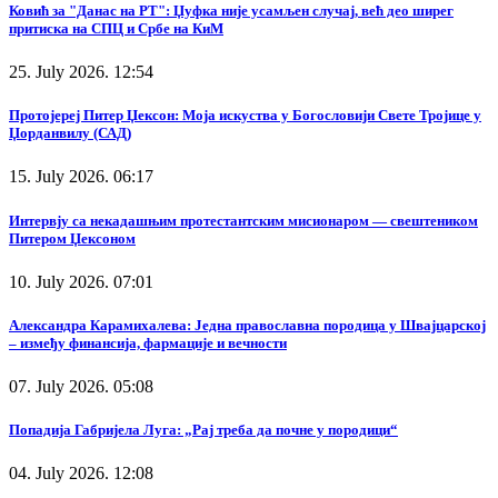
Ковић за "Данас на РТ": Џуфка није усамљен случај, већ део ширег
притиска на СПЦ и Србе на КиМ
25. July 2026. 12:54
Протојереј Питер Џексон: Моја искуства у Богословији Свете Тројице у
Џорданвилу (САД)
15. July 2026. 06:17
Интервју са некадашњим протестантским мисионаром — свештеником
Питером Џексоном
10. July 2026. 07:01
Александра Карамихалева: Једна православна породица у Швајцарској
– између финансија, фармације и вечности
07. July 2026. 05:08
Попадија Габријела Луга: „Рај треба да почне у породици“
04. July 2026. 12:08