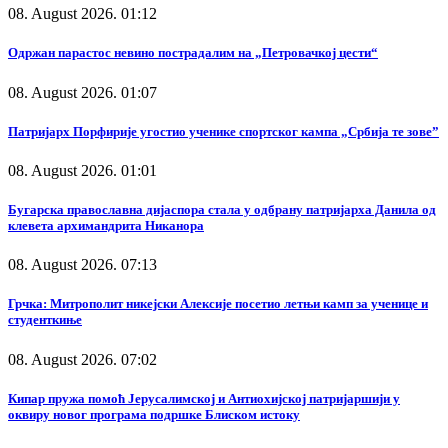
08. August 2026. 01:12
Одржан парастос невино пострадалим на „Петровачкој цести“
08. August 2026. 01:07
Патријарх Порфирије угостио ученике спортског кампа „Србија те зове”
08. August 2026. 01:01
Бугарска православна дијаспора стала у одбрану патријарха Данила од
клевета архимандрита Никанора
08. August 2026. 07:13
Грчка: Митрополит никејски Алексије посетио летњи камп за ученице и
студенткиње
08. August 2026. 07:02
Кипар пружа помоћ Јерусалимској и Антиохијској патријаршији у
оквиру новог програма подршке Блиском истоку