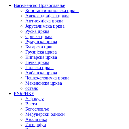
Васељенско Православље
Константинопољска црква
Александријска црква
Антиохијска црква
Јерусалимска црква
Руска црква
Српска црква
Румунска црква
Бугарска црква
Грузијска црква
Кипарска црква
Грчка црква
Пољска црква
Албанска црква
Чешко-словачка црква
Македонска црква
остало
РУБРИКЕ
У фокусу
Вести
Богословље
Међуверски односи
Аналитика
Интервјуи