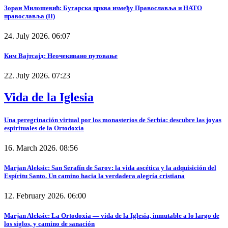
Зоран Милошевић: Бугарска црква између Православља и НАТО
православља (II)
24. July 2026. 06:07
Ким Вајтсајд: Неочекивано путовање
22. July 2026. 07:23
Vida de la Iglesia
Una peregrinación virtual por los monasterios de Serbia: descubre las joyas
espirituales de la Ortodoxia
16. March 2026. 08:56
Marjan Aleksic: San Serafín de Sarov: la vida ascética y la adquisición del
Espíritu Santo. Un camino hacia la verdadera alegría cristiana
12. February 2026. 06:00
Marjan Aleksic: La Ortodoxia — vida de la Iglesia, inmutable a lo largo de
los siglos, y camino de sanación