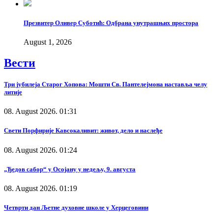
Презвитер Оливер Суботић: Одбрана унутрашњих простора
August 1, 2026
Вести
Три јубилеја Старог Хопова: Мошти Св. Пантелејмона наставља челу
литије
08. August 2026. 01:31
Свети Порфирије Кавсокаливит: живот, дело и наслеђе
08. August 2026. 01:24
„Ђедов сабор“ у Осојану у недељу, 9. августа
08. August 2026. 01:19
Четврти дан Љетне духовне школе у Херцеговини