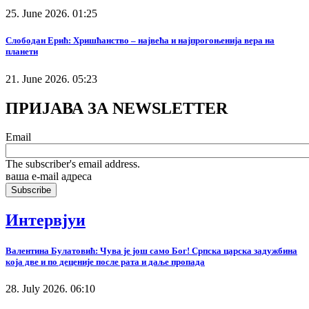
25. June 2026. 01:25
Слободан Ерић: Хришћанство – највећа и најпрогоњенија вера на
планети
21. June 2026. 05:23
ПРИЈАВА ЗА NEWSLETTER
Email
The subscriber's email address.
ваша е-mail адреса
Интервјуи
Валентина Булатовић: Чува је још само Бог! Српска царска задужбина
која две и по деценије после рата и даље пропада
28. July 2026. 06:10