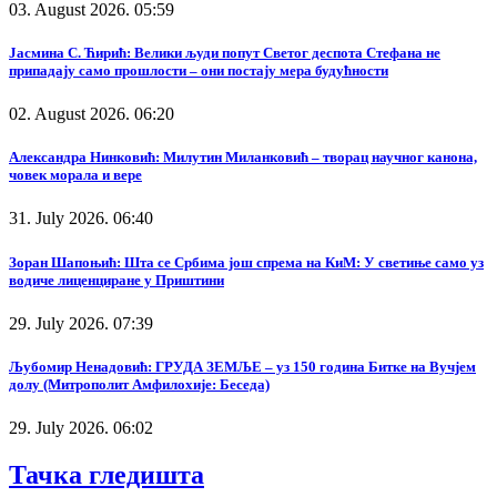
03. August 2026. 05:59
Јасмина С. Ћирић: Велики људи попут Светог деспота Стефана не
припадају само прошлости – они постају мера будућности
02. August 2026. 06:20
Александра Нинковић: Милутин Миланковић – творац научног канона,
човек морала и вере
31. July 2026. 06:40
Зоран Шапоњић: Шта се Србима још спрема на КиМ: У светиње само уз
водиче лиценциране у Приштини
29. July 2026. 07:39
Љубомир Ненадовић: ГРУДА ЗЕМЉЕ – уз 150 година Битке на Вучјем
долу (Митрополит Амфилохије: Беседа)
29. July 2026. 06:02
Тачка гледишта