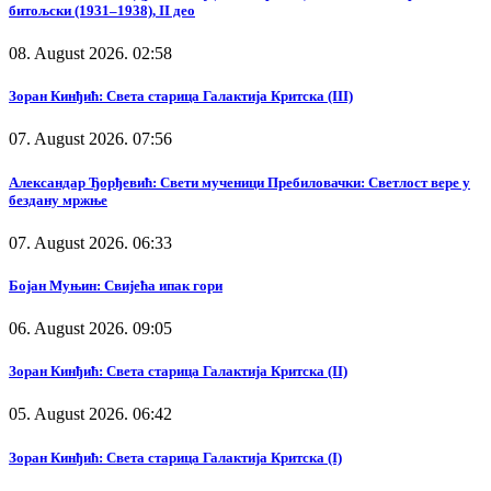
битољски (1931–1938), II део
08. August 2026. 02:58
Зоран Кинђић: Света старица Галактија Критска (III)
07. August 2026. 07:56
Александар Ђорђевић: Свети мученици Пребиловачки: Светлост вере у
бездану мржње
07. August 2026. 06:33
Бојан Муњин: Свијећа ипак гори
06. August 2026. 09:05
Зоран Кинђић: Света старица Галактија Критска (II)
05. August 2026. 06:42
Зоран Кинђић: Света старица Галактија Критска (I)