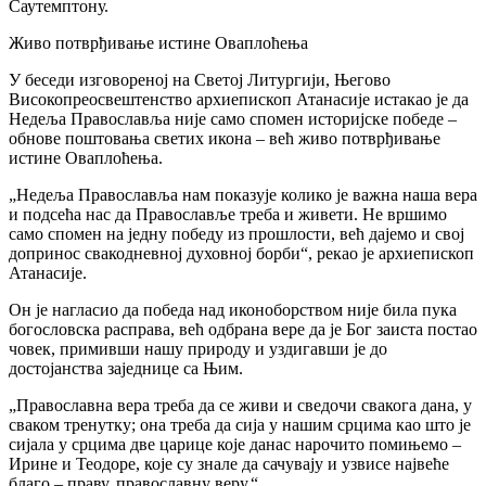
Саутемптону.
Живо потврђивање истине Оваплоћења
У беседи изговореној на Светој Литургији, Његово
Високопреосвештенство архиепископ Атанасије истакао је да
Недеља Православља није само спомен историјске победе –
обнове поштовања светих икона – већ живо потврђивање
истине Оваплоћења.
„Недеља Православља нам показује колико је важна наша вера
и подсећа нас да Православље треба и живети. Не вршимо
само спомен на једну победу из прошлости, већ дајемо и свој
допринос свакодневној духовној борби“, рекао је архиепископ
Атанасије.
Он је нагласио да победа над иконоборством није била пука
богословска расправа, већ одбрана вере да је Бог заиста постао
човек, примивши нашу природу и уздигавши је до
достојанства заједнице са Њим.
„Православна вера треба да се живи и сведочи свакога дана, у
сваком тренутку; она треба да сија у нашим срцима као што је
сијала у срцима две царице које данас нарочито помињемо –
Ирине и Теодоре, које су знале да сачувају и узвисе највеће
благо – праву, православну веру.“