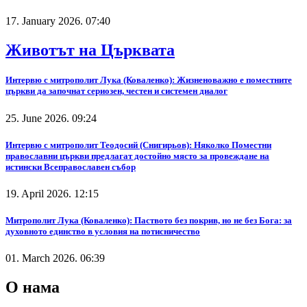
17. January 2026. 07:40
Животът на Църквата
Интервю с митрополит Лука (Коваленко): Жизненоважно е поместните
църкви да започнат сериозен, честен и системен диалог
25. June 2026. 09:24
Интервю с митрополит Теодосий (Снигирьов): Няколко Поместни
православни църкви предлагат достойно място за провеждане на
истински Всеправославен събор
19. April 2026. 12:15
Митрополит Лука (Коваленко): Паството без покрив, но не без Бога: за
духовното единство в условия на потисничество
01. March 2026. 06:39
О нама