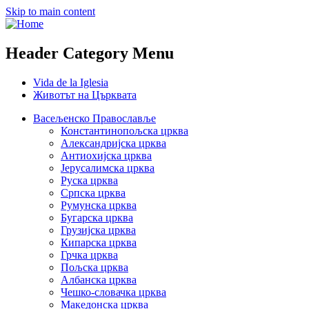
Skip to main content
Header Category Menu
Vida de la Iglesia
Животът на Църквата
Васељенско Православље
Константинопољска црква
Александријска црква
Антиохијска црква
Јерусалимска црква
Руска црква
Српска црква
Румунска црква
Бугарска црква
Грузијска црква
Кипарска црква
Грчка црква
Пољска црква
Албанска црква
Чешко-словачка црква
Македонска црква