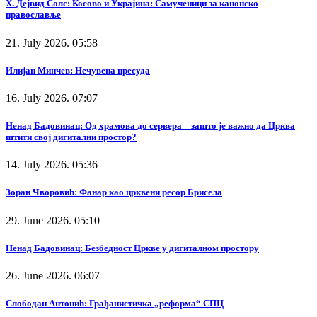
Х. Дејвид Солс: Косово и Украјина: Самученици за канонско
православље
21. July 2026. 05:58
Илијан Минчев: Нечувена пресуда
16. July 2026. 07:07
Ненад Бадовинац: Од храмова до сервера – зашто је важно да Црква
штити свој дигитални простор?
14. July 2026. 05:36
Зоран Чворовић: Фанар као црквени ресор Брисела
29. June 2026. 05:10
Ненад Бадовинац: Безбедност Цркве у дигиталном простору
26. June 2026. 06:07
Слободан Антонић: Грађанистичка „реформа“ СПЦ