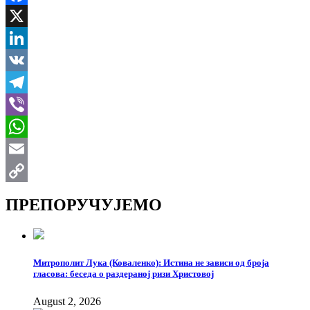
Facebook
X
LinkedIn
VK
Telegram
Viber
WhatsApp
Email
Copy
ПРЕПОРУЧУЈЕМО
Link
Митрополит Лука (Коваленко): Истина не зависи од броја
гласова: беседа о раздераној ризи Христовој
August 2, 2026