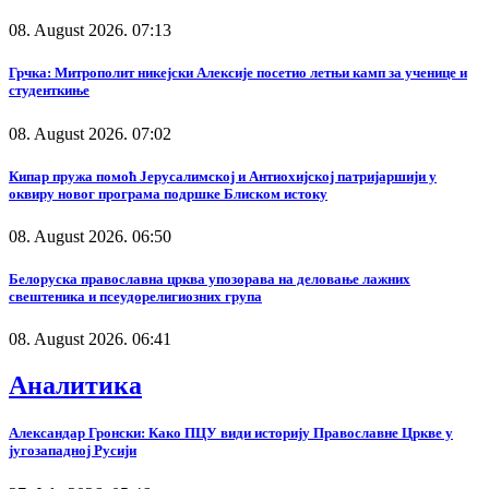
08. August 2026. 07:13
Грчка: Митрополит никејски Алексије посетио летњи камп за ученице и
студенткиње
08. August 2026. 07:02
Кипар пружа помоћ Јерусалимској и Антиохијској патријаршији у
оквиру новог програма подршке Блиском истоку
08. August 2026. 06:50
Белоруска православна црква упозорава на деловање лажних
свештеника и псеудорелигиозних група
08. August 2026. 06:41
Аналитика
Александар Гронски: Како ПЦУ види историју Православне Цркве у
југозападној Русији