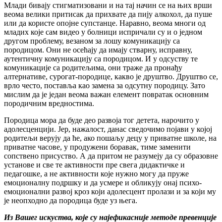
Млади бивају стигматизовани и на тај начин се на њих врши
веома велики притисак да прихвате да пију алкохол, да пуше
или да користе опојне супстанце. Наравно, веома многи од
младих које сам видео у болници испричали су и о једном
другом проблему, везаном за лошу комуникацију са
породицом. Они не осећају да имају стварну, исправну,
аутентичну комуникацију са породицом. И у одсуству те
комуникације са родитељима, они траже да пронађу
алтернативе, сурогат-породице, какво је друштво. Друштво се,
врло често, поставља као замена за одсутну породицу. Зато
мислим да је један веома важан елемент повратак основним
породичним вредностима.
Породица мора да буде део развоја тог детета, нарочито у
адолесценцији. Јер, нажалост, данас сведочимо појави у којој
родитељи верују да ће, ако пошаљу децу у приватне школе, на
приватне часове, у продужени боравак, тиме заменити
сопствено присуство. А да притом не разумеју да су образовне
установе и све те активности пре свега дидактичке и
педагошке, а не активности које нужно могу да пруже
емоционалну подршку и да усмере и обликују онај психо-
емоционални развој кроз који адолесцент пролази и за који му
је неопходно да породица буде уз њега.
Из Вашег искуства, које су најефикасније методе превенције