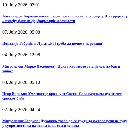
10. July 2026. 07:01
Александра Карамихалева: Једна православна породица у Швајцарској
– између финансија, фармације и вечности
07. July 2026. 05:08
Попадија Габријела Луга: „Рај треба да почне у породици“
04. July 2026. 12:08
Митрополит Марко (Головков): Црква као место за дијалог, љубав и
живот
03. July 2026. 05:10
Игор Борозан: Уметност је кроз култ Светог Саве сачувала идентитет
српског бића
02. July 2026. 04:24
Митрополит Гаврило: Духовник треба да се труди да његове речи не буду
у супротности са његовим животом и делима