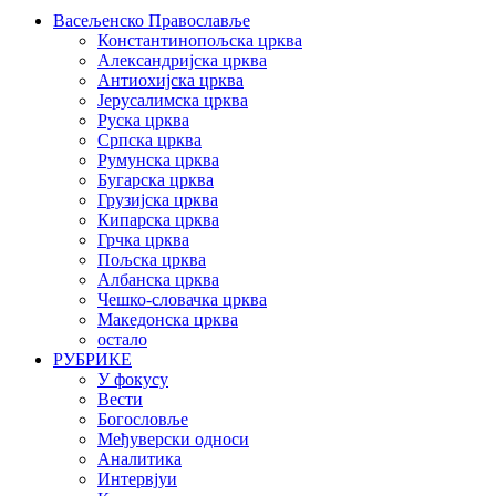
Васељенско Православље
Константинопољска црква
Александријска црква
Антиохијска црква
Јерусалимска црква
Руска црква
Српска црква
Румунска црква
Бугарска црква
Грузијска црква
Кипарска црква
Грчка црква
Пољска црква
Албанска црква
Чешко-словачка црква
Македонска црква
остало
РУБРИКЕ
У фокусу
Вести
Богословље
Међуверски односи
Аналитика
Интервјуи