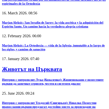
espirituales de la Ortodoxia
16. March 2026. 08:56
Marjan Aleksic: San Serafín de Sarov: la vida ascética y la adquisición del
Espíritu Santo. Un camino hacia la verdadera alegría cristiana
12. February 2026. 06:00
Marjan Aleksic: La Ortodoxia — vida de la Iglesia, inmutable a lo largo de
los siglos, y camino de sanación
17. January 2026. 07:40
Животът на Църквата
Интервю с митрополит Лука (Коваленко): Жизненоважно е поместните
църкви да започнат сериозен, честен и системен диалог
25. June 2026. 09:24
Интервю с митрополит Теодосий (Снигирьов): Няколко Поместни
православни църкви предлагат достойно място за провеждане на