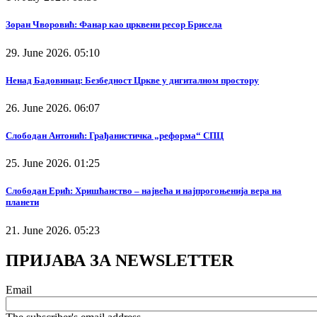
Зоран Чворовић: Фанар као црквени ресор Брисела
29. June 2026. 05:10
Ненад Бадовинац: Безбедност Цркве у дигиталном простору
26. June 2026. 06:07
Слободан Антонић: Грађанистичка „реформа“ СПЦ
25. June 2026. 01:25
Слободан Ерић: Хришћанство – највећа и најпрогоњенија вера на
планети
21. June 2026. 05:23
ПРИЈАВА ЗА NEWSLETTER
Email