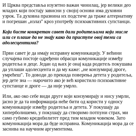
И Црква представља изузетно важан чинилац, јер велики део
младих који постају зависни у својој основи има духовни
узрок. Та духовна празнина их подстиче да траже алтернативу
и погрешан „излаз" кроз употребу психоактивних супстанци.
Који бисте конкретан савет дали родитељима који мисле
или се плаше да не знају како да приступе овој теми са
адолесцентима?
Први савет је да имају исправну комуникацију. У већини
случајева постоје одређени обрасци комуникације између
родитеља и деце. Један од њих је онај када родитељ покушава
да уплаши адолесцента и да му каже: „не конзумирај дроге,
умрећеш". То доводи до прекида поверења детета у родитеља,
јер дете зна — нарочито ако је већ користило психоактивне
супстанце и дроге — да није умрло.
Или, ако око себе види друге који конзумирају и нису умрли,
јасно је да та информација неће бити од користи у односу
комуникације између родитеља и детета. У покушају да
хиперболишемо, у покушају да створимо потпуни страх, ми
само губимо кредибилитет пред тим младим човеком. Зато
комуникација мора да буде исправна. Комуникација мора да се
заснива на научним аргументима.