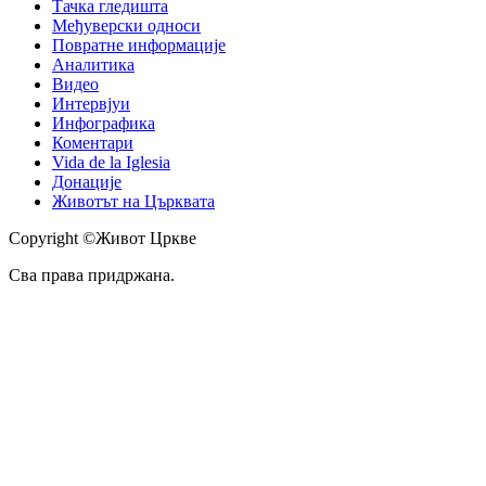
Тачка гледишта
Међуверски односи
Повратне информације
Аналитика
Видео
Интервјуи
Инфографика
Коментари
Vida de la Iglesia
Донације
Животът на Църквата
Copyright ©Живот Цркве
Сва права придржана.