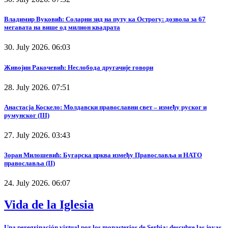
Владимир Вуковић: Соларни зид на путу ка Острогу: дозвола за 67
мегавата на више од милион квадрата
30. July 2026. 06:03
Живојин Ракочевић: Неслобода другачије говори
28. July 2026. 07:51
Анастасја Коскело: Молдавски православни свет – између руског и
румунског (III)
27. July 2026. 03:43
Зоран Милошевић: Бугарска црква између Православља и НАТО
православља (II)
24. July 2026. 06:07
Vida de la Iglesia
Una peregrinación virtual por los monasterios de Serbia: descubre las joyas