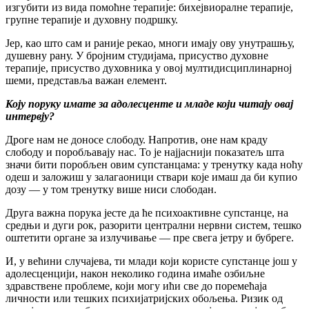
изгубити из вида помоћне терапије: бихејвиоралне терапије,
групне терапије и духовну подршку.
Јер, као што сам и раније рекао, многи имају ову унутрашњу,
душевну рану. У бројним студијама, присуство духовне
терапије, присуство духовника у овој мултидисциплинарној
шеми, представља важан елемент.
Коју поруку имате за адолесценте и младе који читају овај
интервју?
Дроге нам не доносе слободу. Напротив, оне нам краду
слободу и поробљавају нас. То је најјаснији показатељ шта
значи бити поробљен овим супстанцама: у тренутку када ноћу
одеш и заложиш у залагаоници ствари које имаш да би купио
дозу — у том тренутку више ниси слободан.
Друга важна порука јесте да ће психоактивне супстанце, на
средњи и дуги рок, разорити централни нервни систем, тешко
оштетити органе за излучивање — пре свега јетру и бубреге.
И, у већини случајева, ти млади који користе супстанце још у
адолесценцији, након неколико година имаће озбиљне
здравствене проблеме, који могу ићи све до поремећаја
личности или тешких психијатријских обољења. Ризик од