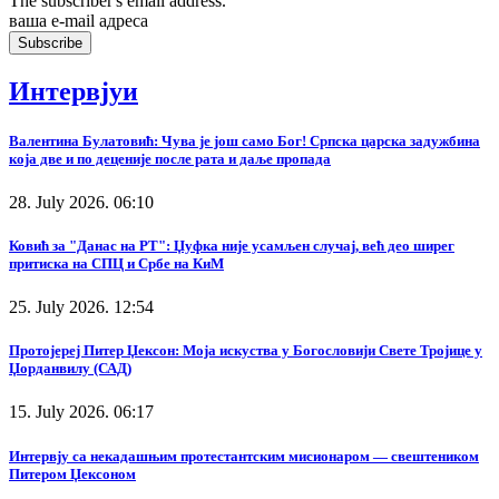
The subscriber's email address.
ваша е-mail адреса
Интервјуи
Валентина Булатовић: Чува је још само Бог! Српска царска задужбина
која две и по деценије после рата и даље пропада
28. July 2026. 06:10
Ковић за "Данас на РТ": Џуфка није усамљен случај, већ део ширег
притиска на СПЦ и Србе на КиМ
25. July 2026. 12:54
Протојереј Питер Џексон: Моја искуства у Богословији Свете Тројице у
Џорданвилу (САД)
15. July 2026. 06:17
Интервју са некадашњим протестантским мисионаром — свештеником
Питером Џексоном