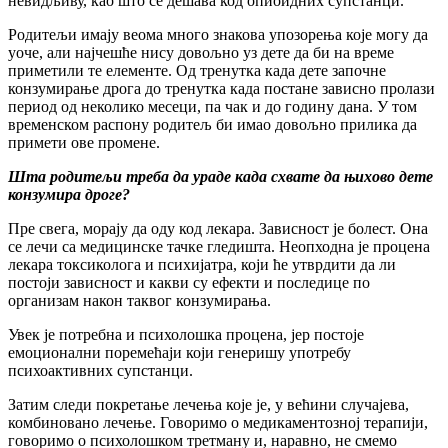
невидљиву, као што се дешава код опиоидних супстанци.
Родитељи имају веома много знакова упозорења које могу да
уоче, али најчешће нису довољно уз дете да би на време
приметили те елементе. Од тренутка када дете започне
конзумирање дрога до тренутка када постане зависно пролази
период од неколико месеци, па чак и до годину дана. У том
временском распону родитељ би имао довољно прилика да
примети ове промене.
Шта родитељи треба да ураде када схвате да њихово дете
конзумира дроге?
Пре свега, морају да оду код лекара. Зависност је болест. Она
се лечи са медицинске тачке гледишта. Неопходна је процена
лекара токсиколога и психијатра, који ће утврдити да ли
постоји зависност и какви су ефекти и последице по
организам након таквог конзумирања.
Увек је потребна и психолошка процена, јер постоје
емоционални поремећаји који генеришу употребу
психоактивних супстанци.
Затим следи покретање лечења које је, у већини случајева,
комбиновано лечење. Говоримо о медикаментозној терапији,
говоримо о психолошком третману и, наравно, не смемо