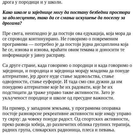
дрога у породици и у школи.
Како школе и заједнице могу да постану безбедни простори
за адолесценте, тако да се смањи искушење да посегну за
дрогама?
Пре свега, неопходно је да постоји ова едукација, која мора да
се спроводи континуирано. Не говоримо о повременим
програмима — потребно је да постоји једна дисциплина која
ће се, изнова и изнова, враћати овим темама и доносити те
информације у јавну расправу.
Са друге стране, када говоримо о породици и када говоримо о
заједници, и породица и заједница морају младима да понуде
алтернативе, јер дроге нуде стање задовољства, стање
одвојености, стање еуфорије. И тада смо сви дужни да им
понудимо алтернативе које ће их радовати, које ће их
подстицати да траже управо такве активности. Зато је
укљученост породице и школе од пресудне важности.
На пример, у западним земљама, у програмима опоравка
постоје разноврсне рекреативне активности које имају управо
ту сврху: да човеку понуде радост. Од спортских активности,
преко развоја хобија, до различитих облика групних терапија,
радних група, сликарских радионица, плеса и певања.