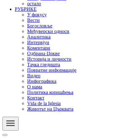
остало
РУБРИКЕ
У фокусу
Вести
Богословље
Међуверски односи
Аналитика
Интервјуи
Коментари
Одбрана Цркве
Историја и личности
Тачка гледишта
Повратне информације
Видео
Инфографика
О нама
Политика коришћења
Контакт
Vida de la Iglesia
Животът на Църквата