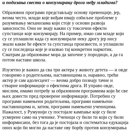
и подизања свести о конзумирању дрога међу младима?
Образовни програми представљају основу превенције, јер,
веома често, млади које виђам имају озбиљне проблеме у
разумевању механизама који стоје у основи развоја
зависности. Они не знају какви су токсични ефекти
супстанци које конзумирају. На пример, имао сам младе који
су се уплашили када су конзумирали неку дрогу јер нису
знали какве ће ефекте та супстанца произвести, и уплашили
су се последица које је изазвао тај конкретни наркотик.
Сматрам да образовање мора да започне у породици, а да га
потом настави школа.
Изузетно је важно да сва три актера у животу детета — и овде
говоримо о родитељима, наставницима и, наравно, трећи
актер је сам адолесцент — веома добро познају тачне и
стварне информације о ефектима дрога. И управо овде,
мислим, имамо потребу за образовним програмима који ће све
њих довести пред проверене информације. Потребни су
програми намењени родитељима, програми намењени
наставницима и, затим, програми намењени ученицима.
Нажалост, у Румунији су постојале кампање које су биле
усмерене само на ученике. Ученици су били ти који су били
информисани, без тога да је постојала и систематска едукација
оних који би могли да наставе ову борбу против конзумирања