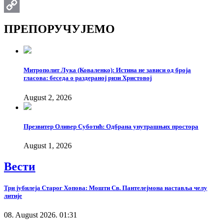
Email
Copy
ПРЕПОРУЧУЈЕМО
Link
Митрополит Лука (Коваленко): Истина не зависи од броја
гласова: беседа о раздераној ризи Христовој
August 2, 2026
Презвитер Оливер Суботић: Одбрана унутрашњих простора
August 1, 2026
Вести
Три јубилеја Старог Хопова: Мошти Св. Пантелејмона наставља челу
литије
08. August 2026. 01:31