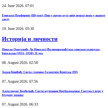
24. June 2026. 07:01
Епископ Порфирије (Шутов): Пир у време куге није нешто ново у нашем
свету
19. June 2026. 05:30
Историја и личности
Никола Ожеговић: Др Николај (Велимировић) као епископ охридско-
битољски (1931–1938), II део
08. August 2026. 02:58
Зоран Кинђић: Света старица Галактија Критска (III)
07. August 2026. 07:56
Александар Ђорђевић: Свети мученици Пребиловачки: Светлост вере у
бездану мржње
07. August 2026. 06:33