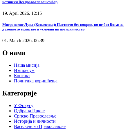
истински Всеправославен събор
19. April 2026. 12:15
Митрополит Лука (Коваленко): Паството без покрив, но не без Бога: за
духовното единство в условия на потисничество
01. March 2026. 06:39
О нама
Наша мисија
Импресум
Контакт
Политика коришћења
Категорије
У Фокусу
Одбрана Цркве
Српско Православље
Историја и личности
Васељенско Православље