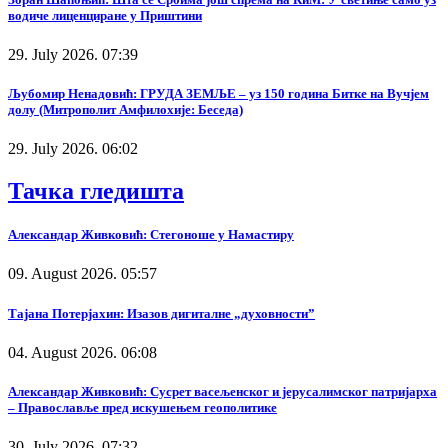
водиче лиценциране у Приштини
29. July 2026. 07:39
Љубомир Ненадовић: ГРУДА ЗЕМЉЕ – уз 150 година Битке на Вучјем
долу (Митрополит Амфилохије: Беседа)
29. July 2026. 06:02
Тачка гледишта
Александар Живковић: Стегоноше у Намастиру
09. August 2026. 05:57
Тајана Потерјахин: Изазов дигиталне „духовности”
04. August 2026. 06:08
Александар Живковић: Сусрет васељенског и јерусалимског патријарха
– Православље пред искушењем геополитике
30. July 2026. 07:32