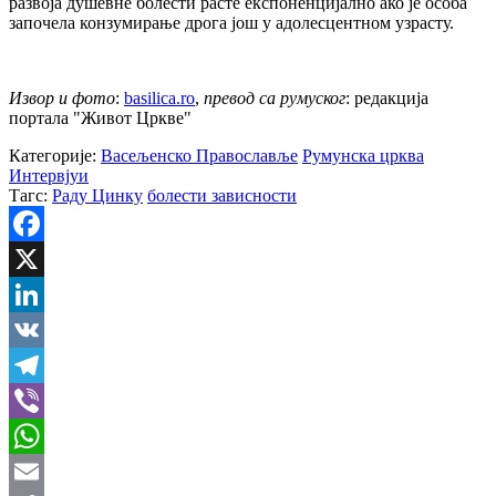
развоја душевне болести расте експоненцијално ако је особа
започела конзумирање дрога још у адолесцентном узрасту.
Извор и фото
:
basilica.ro
,
превод са румуског
: редакција
портала "Живот Цркве"
Категорије:
Васељенско Православље
Румунска црква
Интервјуи
Тагс:
Раду Цинку
болести зависности
Facebook
X
LinkedIn
VK
Telegram
Viber
WhatsApp