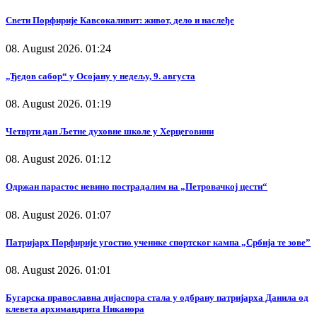
Свети Порфирије Кавсокаливит: живот, дело и наслеђе
08. August 2026. 01:24
„Ђедов сабор“ у Осојану у недељу, 9. августа
08. August 2026. 01:19
Четврти дан Љетне духовне школе у Херцеговини
08. August 2026. 01:12
Одржан парастос невино пострадалим на „Петровачкој цести“
08. August 2026. 01:07
Патријарх Порфирије угостио ученике спортског кампа „Србија те зове”
08. August 2026. 01:01
Бугарска православна дијаспора стала у одбрану патријарха Данила од
клевета архимандрита Никанора