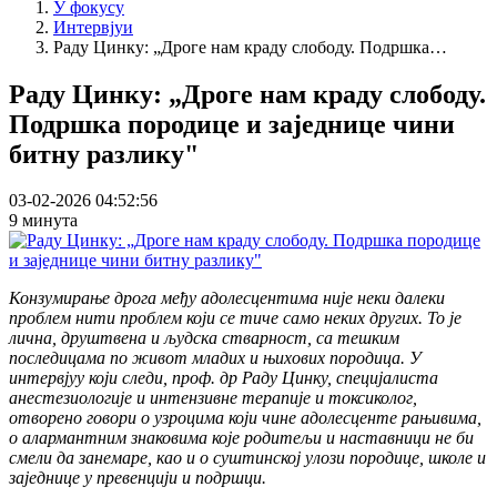
У фокусу
Интервјуи
Раду Цинку: „Дроге нам краду слободу. Подршка…
Раду Цинку: „Дроге нам краду слободу.
Подршка породице и заједнице чини
битну разлику"
03-02-2026 04:52:56
9 минута
Конзумирање дрога међу адолесцентима није неки далеки
проблем нити проблем који се тиче само неких других. То је
лична, друштвена и људска стварност, са тешким
последицама по живот младих и њихових породица. У
интервјуу који следи, проф. др Раду Цинку, специјалиста
анестезиологије и интензивне терапије и токсиколог,
отворено говори о узроцима који чине адолесценте рањивима,
о алармантним знаковима које родитељи и наставници не би
смели да занемаре, као и о суштинској улози породице, школе и
заједнице у превенцији и подршци.