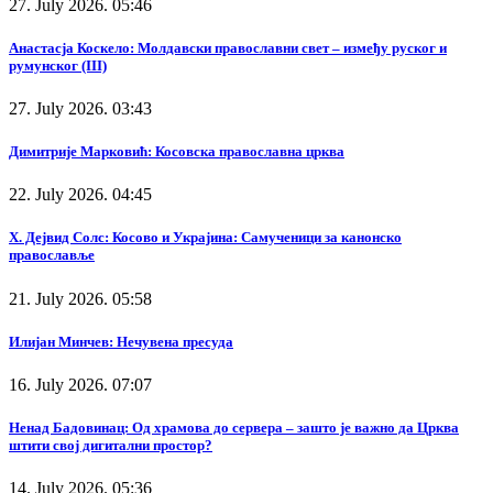
27. July 2026. 05:46
Анастасја Коскело: Молдавски православни свет – између руског и
румунског (III)
27. July 2026. 03:43
Димитрије Марковић: Косовска православна црква
22. July 2026. 04:45
Х. Дејвид Солс: Косово и Украјина: Самученици за канонско
православље
21. July 2026. 05:58
Илијан Минчев: Нечувена пресуда
16. July 2026. 07:07
Ненад Бадовинац: Од храмова до сервера – зашто је важно да Црква
штити свој дигитални простор?
14. July 2026. 05:36