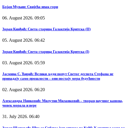
Бојан Муњин: Свијећа ипак гори
06. August 2026. 09:05
Зоран Кинђић: Света старица Галактија Критска (II)
05. August 2026. 06:42
Зоран Кинђић: Света старица Галактија Критска (I)
03. August 2026. 05:59
Јасмина С. Ћирић: Велики људи попут Светог деспота Стефана не
припадају само прошлости – они постају мера будућности
02. August 2026. 06:20
Александра Нинковић: Милутин Миланковић – творац научног канона,
човек морала и вере
31. July 2026. 06:40
Зоран Шапоњић: Шта се Србима још спрема на КиМ: У светиње само уз