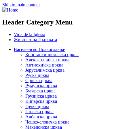
Skip to main content
Header Category Menu
Vida de la Iglesia
Животът на Църквата
Васељенско Православље
Константинопољска црква
Александријска црква
Антиохијска црква
Јерусалимска црква
Руска црква
Српска црква
Румунска црква
Бугарска црква
Грузијска црква
Кипарска црква
Грчка црква
Пољска црква
Албанска црква
Чешко-словачка црква
Македонска црква