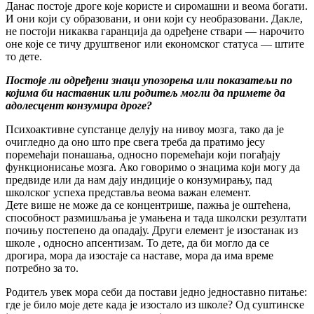
Данас постоје дроге које користе и сиромашни и веома богати.
И они који су образовани, и они који су необразовани. Дакле,
не постоји никаква гаранција да одређене ствари — нарочито
оне које се тичу друштвеног или економског статуса — штите
то дете.
Постоје ли одређени знаци упозорења или показатељи по
којима би наставник или родитељ могли да примете да
адолесцент конзумира дроге?
Психоактивне супстанце делују на нивоу мозга, тако да је
очигледно да оно што пре свега треба да пратимо јесу
поремећаји понашања, односно поремећаји који погађају
функционисање мозга. Ако говоримо о знацима који могу да
предвиде или да нам дају индиције о конзумирању, пад
школског успеха представља веома важан елемент.
Дете више не може да се концентрише, пажња је оштећена,
способност размишљања је умањена и тада школски резултати
почињу постепено да опадају. Други елемент је изостанак из
школе , односно апсентизам. То дете, да би могло да се
дрогира, мора да изостаје са наставе, мора да има време
потребно за то.
Родитељ увек мора себи да постави једно једноставно питање:
где је било моје дете када је изостало из школе? Од суштинске