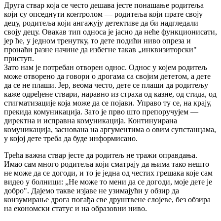
Друга ствар која се често дешава јесте понашање родитеља
који су опседнути контролом — родитеља који прате своју
децу, родитеља који ангажују детективе да би надгледали
своју децу. Овакав тип односа је јасно да неће функционисати,
јер ће, у једном тренутку, то дете подићи ниво опреза и
пронаћи разне начине да избегне такав „инквизиторски"
приступ.
Зато нам је потребан отворен однос. Однос у којем родитељ
може отворено да говори о дрогама са својим дететом, а дете
да се не плаши. Јер, веома често, дете се плаши да родитељу
каже одређене ствари, наравно из страха од казне, од стида, од
стигматизације која може да се појави. Управо ту се, на крају,
прекида комуникација. Зато је прво што препоручујем —
директна и исправна комуникација. Континуирана
комуникација, заснована на аргументима о овим супстанцама,
у којој дете треба да буде информисано.
Трећа важна ствар јесте да родитељ не тражи оправдања.
Имао сам много родитеља који сматрају да њима тако нешто
не може да се догоди, и то је једна од честих грешака које сам
видео у болници: „Не може то мени да се догоди, моје дете је
добро". Дајемо такве изјаве не узимајући у обзир да
конзумирање дрога погађа све друштвене слојеве, без обзира
на економски статус и на образовни ниво.