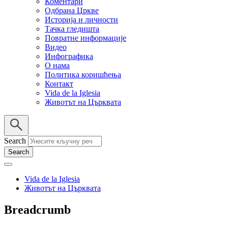
Коментари
Одбрана Цркве
Историја и личности
Тачка гледишта
Повратне информације
Видео
Инфографика
О нама
Политика коришћења
Контакт
Vida de la Iglesia
Животът на Църквата
Search
Vida de la Iglesia
Животът на Църквата
Breadcrumb