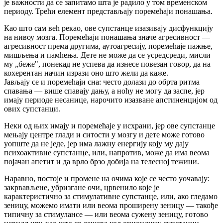
је важности да се запитамо шта је радило у том временском
периоду. Трећи елемент представљају поремећаји понашања.
Као што сам већ рекао, ове супстанце изазивају дисфункцију
на нивоу мозга. Поремећаји понашања значе агресивност —
агресивност према другима, аутоагресију, поремећаје пажње,
мишљења и памћења. Дете не може да се усредсреди, мисли
му „беже", понекад не успева да изнесе повезан говор, да на
кохерентан начин изрази оно што жели да каже.
Јављају се и поремећаји сна: често долази до обрта ритма
спавања — више спавају дању, а ноћу не могу да заспе, јер
имају периоде несанице, нарочито изазване апстиненцијом од
ових супстанци.
Неки од њих имају и поремећаје у исхрани, јер ове супстанце
мењају центре глади и ситости у мозгу и дете може готово
уопште да не једе, јер има лажну енергију коју му дају
психоактивне супстанце, или, напротив, може да има веома
појачан апетит и да врло брзо добија на телесној тежини.
Наравно, постоје и промене на очима које се често уочавају:
закрвављене, убризгане очи, црвенило које је
карактеристично за стимулативне супстанце, или, ако гледамо
зеницу, можемо имати или веома проширену зеницу — такође
типичну за стимулансе — или веома сужену зеницу, готово