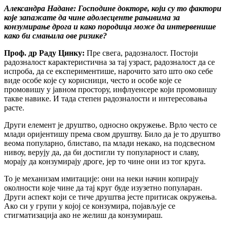
Александра Надане: Господине докторе, који су то фактори
које запажате да чине адолесценте рањивима за
конзумирање дрога и како породица може да интервенише
како би смањила ове ризике?
Проф. др Раду Цинку:
Пре свега, радозналост. Постоји
радозналост карактеристична за тај узраст, радозналост да се
испроба, да се експериментише, нарочито зато што око себе
виде особе које су корисници, често и особе које се
промовишу у јавном простору, инфлуенсере који промовишу
такве навике. И тада степен радозналости и интересовања
расте.
Други елемент је друштво, односно окружење. Врло често се
млади оријентишу према свом друштву. Било да је то друштво
веома популарно, блиставо, па млади некако, на подсвесном
нивоу, верују да, да би достигли ту популарност и славу,
морају да конзумирају дроге, јер то чине они из тог круга.
То је механизам имитације: они на неки начин копирају
околности које чине да тај круг буде изузетно популаран.
Други аспект који се тиче друштва јесте притисак окружења.
Ако си у групи у којој се конзумира, појављује се
стигматизација ако не желиш да конзумираш.