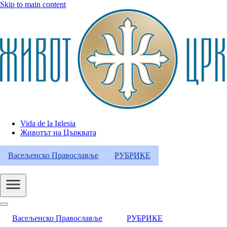
Skip to main content
Vida de la Iglesia
Животът на Църквата
Header
Category
Васељенско Православље
РУБРИКЕ
Menu
Васељенско Православље
РУБРИКЕ