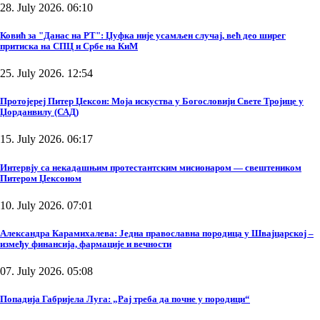
28. July 2026. 06:10
Ковић за "Данас на РТ": Џуфка није усамљен случај, већ део ширег
притиска на СПЦ и Србе на КиМ
25. July 2026. 12:54
Протојереј Питер Џексон: Моја искуства у Богословији Свете Тројице у
Џорданвилу (САД)
15. July 2026. 06:17
Интервју са некадашњим протестантским мисионаром — свештеником
Питером Џексоном
10. July 2026. 07:01
Александра Карамихалева: Једна православна породица у Швајцарској –
између финансија, фармације и вечности
07. July 2026. 05:08
Попадија Габријела Луга: „Рај треба да почне у породици“