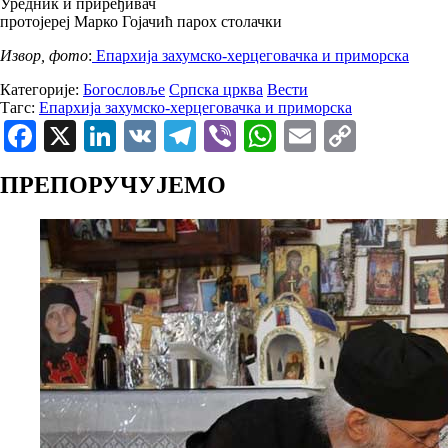
Уредник и приређивач
протојереј Марко Гојачић парох столачки
Извор, фото
:
Епархија захумско-херцеговачка и приморска
Категорије:
Богословље
Српска црква
Вести
Тагс:
Епархија захумско-херцеговачка и приморска
Facebook
X
LinkedIn
VK
Telegram
Viber
WhatsApp
Email
Copy
Link
ПРЕПОРУЧУЈЕМО