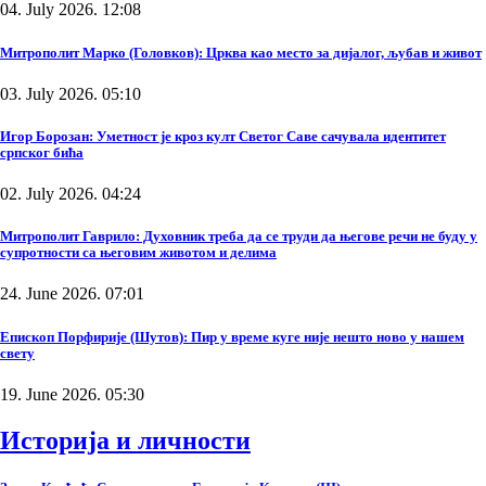
04. July 2026. 12:08
Митрополит Марко (Головков): Црква као место за дијалог, љубав и живот
03. July 2026. 05:10
Игор Борозан: Уметност је кроз култ Светог Саве сачувала идентитет
српског бића
02. July 2026. 04:24
Митрополит Гаврило: Духовник треба да се труди да његове речи не буду у
супротности са његовим животом и делима
24. June 2026. 07:01
Епископ Порфирије (Шутов): Пир у време куге није нешто ново у нашем
свету
19. June 2026. 05:30
Историја и личности