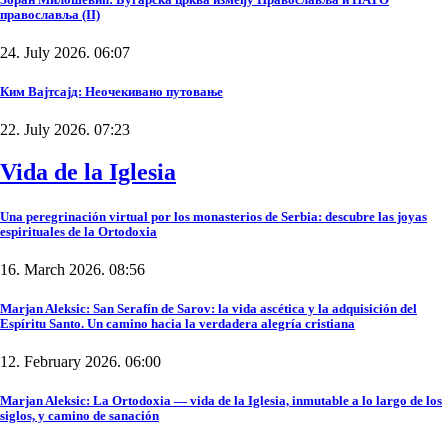
православља (II)
24. July 2026. 06:07
Ким Вајтсајд: Неочекивано путовање
22. July 2026. 07:23
Vida de la Iglesia
Una peregrinación virtual por los monasterios de Serbia: descubre las joyas
espirituales de la Ortodoxia
16. March 2026. 08:56
Marjan Aleksic: San Serafín de Sarov: la vida ascética y la adquisición del
Espíritu Santo. Un camino hacia la verdadera alegría cristiana
12. February 2026. 06:00
Marjan Aleksic: La Ortodoxia — vida de la Iglesia, inmutable a lo largo de los
siglos, y camino de sanación