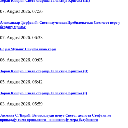
Зоран Кинђић: Света старица Галактија Критска (III)
07. August 2026. 07:56
Александар Ђорђевић: Свети мученици Пребиловачки: Светлост вере у
бездану мржње
07. August 2026. 06:33
Бојан Муњин: Свијећа ипак гори
06. August 2026. 09:05
Зоран Кинђић: Света старица Галактија Критска (II)
05. August 2026. 06:42
Зоран Кинђић: Света старица Галактија Критска (I)
03. August 2026. 05:59
Јасмина С. Ћирић: Велики људи попут Светог деспота Стефана не
припадају само прошлости – они постају мера будућности