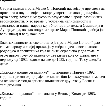
Својим делима прота Марко С. Поповић настојао је пре свега да
просвети и поучи своје читаоце, учврсти њихово родољубље,
ојача слогу, љубав и међусобно разумевање народа различитих
вероисповести. У то време, у условима неписмености и
заосталости нашег народа који био под притиском Османлија и
Аустроугара, овакав подухват проте Марка Поповића добија још
већи значај и већу важност.
Знак захвалности за све оно што је прота Марко Поповић дао
своме народу и својој цркви, јесу сабрана дела овог великог
родољуба и свештеника која ће бити објављена у два тома. У
овом првом тому објављене су све књиге које су штампане у
периоду од 1892. године па све до 1925. године. То су следећа
дела:
„Српске народне севдалинке“ – штампане у Панчеву 1892.
године, приход од продаје ове књиге био је искључиво намењен
за оснивање фонда српског књижевног друштва у Босни и
херцеговини.
„Књижевни радови“ – штампани у Великој Кикинди 1893.
године.