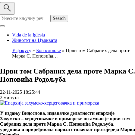
Search
Vida de la Iglesia
Животът на Църквата
У фокусу
Богословље
Први том Сабраних дела проте
Марка С. Поповића…
Breadcrumb
Први том Сабраних дела проте Марка С.
Поповића Родољуба
22-11-2025 18:25:44
2 минута
У издању Видослова, издавачке делатности епархије
Захумско – херцеговачке и приморске штампан је први том
Сабраних дела проте Марка С. Поповића Родољуба,
уредника и приређивача пароха столачког протојереја Марка
Гојачића.