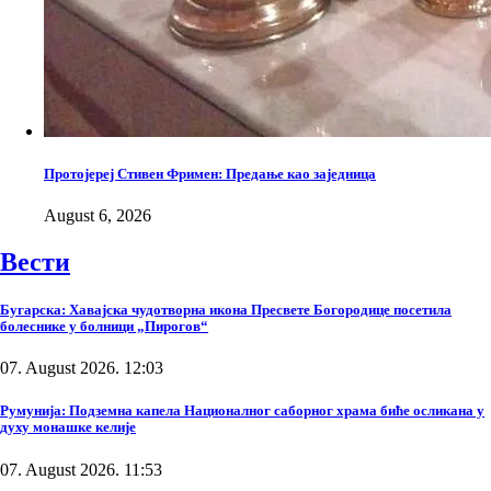
Протојереј Стивен Фримен: Предање као заједница
August 6, 2026
Вести
Бугарска: Хавајска чудотворна икона Пресвете Богородице посетила
болеснике у болници „Пирогов“
07. August 2026. 12:03
Румунија: Подземна капела Националног саборног храма биће осликана у
духу монашке келије
07. August 2026. 11:53