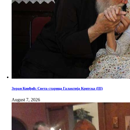
Зоран Кинђић: Света старица Галактија Критска (III)
August 7, 2026