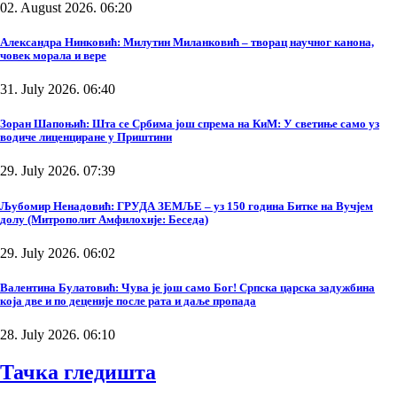
02. August 2026. 06:20
Александра Нинковић: Милутин Миланковић – творац научног канона,
човек морала и вере
31. July 2026. 06:40
Зоран Шапоњић: Шта се Србима још спрема на КиМ: У светиње само уз
водиче лиценциране у Приштини
29. July 2026. 07:39
Љубомир Ненадовић: ГРУДА ЗЕМЉЕ – уз 150 година Битке на Вучјем
долу (Митрополит Амфилохије: Беседа)
29. July 2026. 06:02
Валентина Булатовић: Чува је још само Бог! Српска царска задужбина
која две и по деценије после рата и даље пропада
28. July 2026. 06:10
Тачка гледишта