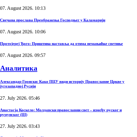
07. August 2026. 10:13
Свечана прослава Преображења Господњег у Каламарији
07. August 2026. 10:06
Протојереј Ђого: Приштина наставља да отима немањићке светиње
07. August 2026. 09:57
Аналитика
Александар Гронски: Како ПЦУ види историју Православне Цркве у
југозападној Русији
27. July 2026. 05:46
Анастасја Коскело: Молдавски православни свет – између руског и
румунског (III)
27. July 2026. 03:43