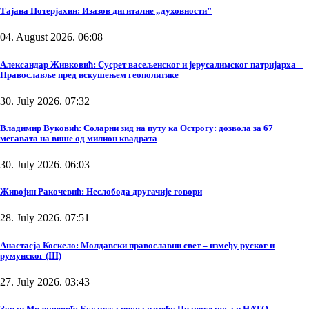
Тајана Потерјахин: Изазов дигиталне „духовности”
04. August 2026. 06:08
Александар Живковић: Сусрет васељенског и јерусалимског патријарха –
Православље пред искушењем геополитике
30. July 2026. 07:32
Владимир Вуковић: Соларни зид на путу ка Острогу: дозвола за 67
мегавата на више од милион квадрата
30. July 2026. 06:03
Живојин Ракочевић: Неслобода другачије говори
28. July 2026. 07:51
Анастасја Коскело: Молдавски православни свет – између руског и
румунског (III)
27. July 2026. 03:43
Зоран Милошевић: Бугарска црква између Православља и НАТО