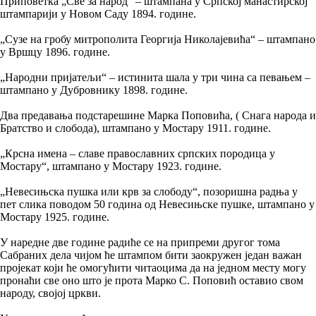
Приповетка „Све за народ“ – штампана у Српској манастирској
штампарији у Новом Саду 1894. године.
„Сузе на гробу митрополита Георгија Николајевића“ – штампано
у Вршцу 1896. године.
„Народни пријатељи“ – истинита шала у три чина са певањем –
штампано у Дубровнику 1898. године.
Два предавања подстарешине Марка Поповића, ( Снага народа и
Братство и слобода), штампано у Мостару 1911. године.
„Крсна имена – славе православних српских породица у
Мостару“, штампано у Мостару 1923. године.
„Невесињска пушка или крв за слободу“, позоришна радња у
пет слика поводом 50 година од Невесињске пушке, штампано у
Мостару 1925. године.
У наредне две године радиће се на припреми другог тома
Сабраних дела чијом ће штампом бити заокружен један важан
пројекат који ће омогућити читаоцима да на једном месту могу
пронаћи све оно што је прота Марко С. Поповић оставио свом
народу, својој цркви.