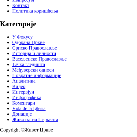
Контакт
Политика коришћења
Категорије
У Фокусу
Одбрана Цркве
Српско Православље
Историја и личности
Васељенско Православље
Тачка гледишта
Међуверски односи
Повратне информације
Аналитика
Видео
Интервјуи
Инфографика
Коментари
Vida de la Iglesia
Донације
Животът на Църквата
Copyright ©Живот Цркве