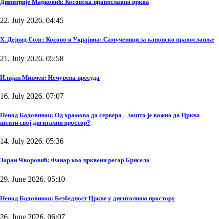
Димитрије Марковић: Косовска православна црква
22. July 2026. 04:45
Х. Дејвид Солс: Косово и Украјина: Самученици за канонско православље
21. July 2026. 05:58
Илијан Минчев: Нечувена пресуда
16. July 2026. 07:07
Ненад Бадовинац: Од храмова до сервера – зашто је важно да Црква
штити свој дигитални простор?
14. July 2026. 05:36
Зоран Чворовић: Фанар као црквени ресор Брисела
29. June 2026. 05:10
Ненад Бадовинац: Безбедност Цркве у дигиталном простору
26. June 2026. 06:07