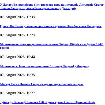
У Даласу ће премијерно бити изведена нова композиција Литургије Светог
Јована Златоустог, посвећена архиепископу Димитрију
07. August 2026. 11:38
Грчка: На Самосу свечано прослављен празник Преображења Господњег
07. August 2026. 11:20
Молитвени помен страдалима мештанима Торња, Обријежи и Дерезе 1942.
године
07. August 2026. 10:44
Молитвено сећање на митрополита Антонија (Блума) у Лондону
07. August 2026. 10:35
Мисија Свети Никола Епархије аустралијско-новозеландске
07. August 2026. 10:27
Јубилеј у Великој Попини – 150 година храма Светог Пророка Илије