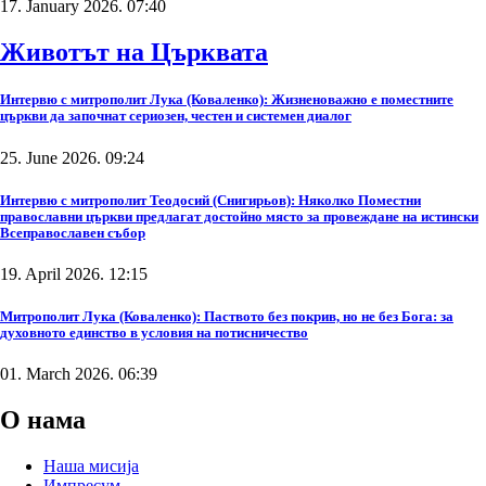
17. January 2026. 07:40
Животът на Църквата
Интервю с митрополит Лука (Коваленко): Жизненоважно е поместните
църкви да започнат сериозен, честен и системен диалог
25. June 2026. 09:24
Интервю с митрополит Теодосий (Снигирьов): Няколко Поместни
православни църкви предлагат достойно място за провеждане на истински
Всеправославен събор
19. April 2026. 12:15
Митрополит Лука (Коваленко): Паството без покрив, но не без Бога: за
духовното единство в условия на потисничество
01. March 2026. 06:39
О нама
Наша мисија
Импресум