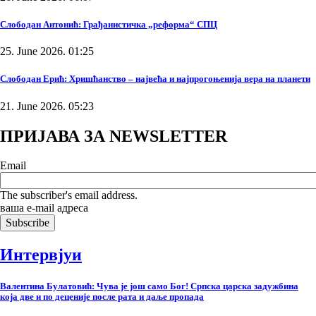
Слободан Антонић: Грађанистичка „реформа“ СПЦ
25. June 2026. 01:25
Слободан Ерић: Хришћанство – највећа и најпрогоњенија вера на планети
21. June 2026. 05:23
ПРИЈАВА ЗА NEWSLETTER
Email
The subscriber's email address.
ваша е-mail адреса
Интервјуи
Валентина Булатовић: Чува је још само Бог! Српска царска задужбина
која две и по деценије после рата и даље пропада