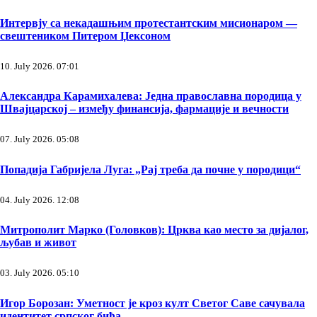
Интервју са некадашњим протестантским мисионаром —
свештеником Питером Џексоном
10. July 2026. 07:01
Александра Карамихалева: Једна православна породица у
Швајцарској – између финансија, фармације и вечности
07. July 2026. 05:08
Попадија Габријела Луга: „Рај треба да почне у породици“
04. July 2026. 12:08
Митрополит Марко (Головков): Црква као место за дијалог,
љубав и живот
03. July 2026. 05:10
Игор Борозан: Уметност је кроз култ Светог Саве сачувала
идентитет српског бића