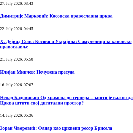
27. July 2026. 03:43
Димитрије Марковић: Косовска православна црква
22. July 2026. 04:45
Х. Дејвид Солс: Косово и Украјина: Самученици за канонско
православље
21. July 2026. 05:58
Илијан Минчев: Нечувена пресуда
16. July 2026. 07:07
Ненад Бадовинац: Од храмова до сервера – зашто је важно да
Црква штити свој дигитални простор?
14. July 2026. 05:36
Зоран Чворовић: Фанар као црквени ресор Брисела