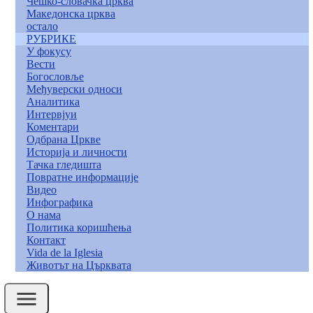
Чешко-словачка црква
Македонска црква
остало
РУБРИКЕ
У фокусу
Вести
Богословље
Међуверски односи
Аналитика
Интервјуи
Коментари
Одбрана Цркве
Историја и личности
Тачка гледишта
Повратне информације
Видео
Инфографика
О нама
Политика коришћења
Контакт
Vida de la Iglesia
Животът на Църквата