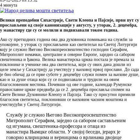
03-12-2025 09:13:52
4 минута
Велики преподобни Сихастрије, Свети Клеопа и Пајсије, први пут су
прослављени од своје канонизације у августу, у уторак, 2. децембра,
у манастиру где су се молили и подвизавали током година.
Ако су претходних година ова два духовника помињана на служби за
упокојене, у уторак су прослављени као светитељи на Светој Литургији
коју је служио Његово Високопреосвештенство господин Серафим,
Митрополит немачки, централне и северне Европе, заједно са сабором
свештеника и ђакона. Велика манастирска црква постала је премала за
поклонике и ученике ова два светитеља, који су ових дана дошли из
целе земље у Сихастрију да учествују у њиховој првој прослави. До сада
је био обичај да се прве суботе у децембру служи помен за њихове душе,
као и за душе отаца који су се подвизавали и трудили на овим
благословеним местима. Почевши од ове године, календар Румунске
православне цркве предвиђа да се 2. децембра прославља спомен на
Свете Велике Духовнике Клеопу и Пајсија. Тако су присутни примили
благослов светитеља, поклонивши се њиховим часним моштима и
учествујући у Светој Литургији.
Службу је служио Његово Високопреосвештенство
Митрополит Серафим, заједно са сабором састављеним
од игумана, свештеника-професора и отаца из
манастира Њамцке области. У својој беседи, јерарх је
говорио клирицима и верницима о врлинама двојице