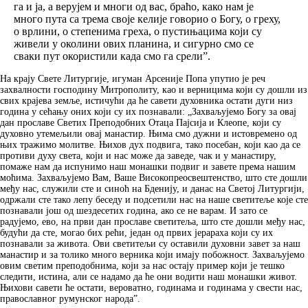
га и ја, а верујем и многи од вас, браћо, како нам је
много пута са трема своје келије говорио о Богу, о греху,
о врлини, о степенима греха, о пустињацима који су
живели у околини ових планина, и сигурно смо се
сваки пут окористили када смо га срели”.
На крају Свете Литургије, игуман Арсеније Попа упутио је реч
захвалности господину Митрополиту, као и верницима који су дошли из
свих крајева земље, истичући да ће савети духовника остати дуги низ
година у сећању оних који су их познавали: „Захваљујемо Богу за овај
дан прославе Светих Преподобних Отаца Пајсија и Клеопе, који су
духовно утемељили овај манастир. Њима смо дужни и истовремено од
њих тражимо молитве. Њихов дух подвига, тако посебан, који као да се
противи духу света, који и нас може да заведе, чак и у манастиру,
помаже нам да испунимо наш монашки подвиг и завете према нашим
моћима. Захваљујемо Вам, Ваше Високопреосвештенство, што сте дошли
међу нас, служили сте и синоћ на Бденију, и данас на Светој Литургији,
одржали сте тако лепу беседу и подсетили нас на наше светитеље које сте
познавали још од шездесетих година, ако се не варам. И зато се
радујемо, ево, на први дан прославе светитеља, што сте дошли међу нас,
будући да сте, могао бих рећи, један од првих јерараха који су их
познавали за живота. Ови светитељи су оставили духовни завет за наш
манастир и за толико много верника који имају побожност. Захваљујемо
овим светим преподобнима, који за нас остају пример који је тешко
следити, истина, али се надамо да ће они водити наш монашки живот.
Њихови савети ће остати, вероватно, годинама и годинама у свести нас,
православног румунског народа”.