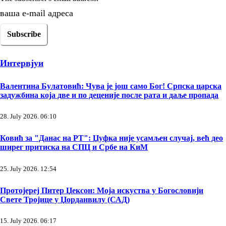
ваша е-mail адреса
Интервјуи
Валентина Булатовић: Чува је још само Бог! Српска царска
задужбина која две и по деценије после рата и даље пропада
28. July 2026. 06:10
Ковић за "Данас на РТ": Џуфка није усамљен случај, већ део
ширег притиска на СПЦ и Србе на КиМ
25. July 2026. 12:54
Протојереј Питер Џексон: Моја искуства у Богословији
Свете Тројице у Џорданвилу (САД)
15. July 2026. 06:17