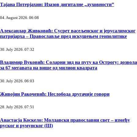
Тајана Потерјахин: Изазов дигиталне „духовности”
04. August 2026. 06:08
Александар Живковић: Сусрет васељенског и јерусалимског
патријарха – Православље пред искушењем геополитике
30. July 2026. 07:32
Владимир Вуковић: Соларни зид на путу ка Острогу: дозвола
за 67 мегавата на више од милион квадрата
30. July 2026. 06:03
Живојин Ракочевић: Неслобода другачије говори
28. July 2026. 07:51
Анастасја Коскело: Молдавски православни свет – између
руског и румунског (III)