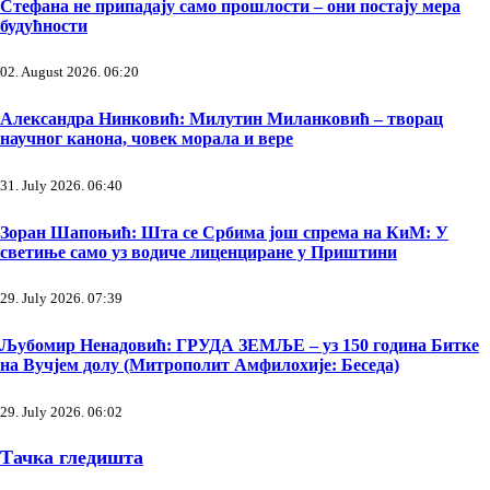
Стефана не припадају само прошлости – они постају мера
будућности
02. August 2026. 06:20
Александра Нинковић: Милутин Миланковић – творац
научног канона, човек морала и вере
31. July 2026. 06:40
Зоран Шапоњић: Шта се Србима још спрема на КиМ: У
светиње само уз водиче лиценциране у Приштини
29. July 2026. 07:39
Љубомир Ненадовић: ГРУДА ЗЕМЉЕ – уз 150 година Битке
на Вучјем долу (Митрополит Амфилохије: Беседа)
29. July 2026. 06:02
Тачка гледишта