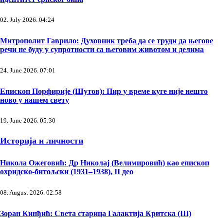
02. July 2026. 04:24
Митрополит Гаврило: Духовник треба да се труди да његове
речи не буду у супротности са његовим животом и делима
24. June 2026. 07:01
Епископ Порфирије (Шутов): Пир у време куге није нешто
ново у нашем свету
19. June 2026. 05:30
Историја и личности
Никола Ожеговић: Др Николај (Велимировић) као епископ
охридско-битољски (1931–1938), II део
08. August 2026. 02:58
Зоран Кинђић: Света старица Галактија Критска (III)