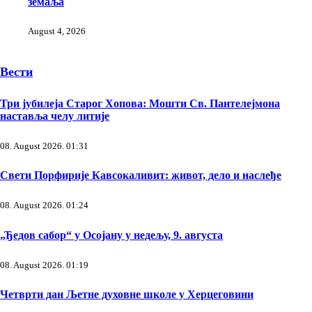
земаља
August 4, 2026
Вести
Три јубилеја Старог Хопова: Мошти Св. Пантелејмона
наставља челу литије
08. August 2026. 01:31
Свети Порфирије Кавсокаливит: живот, дело и наслеђе
08. August 2026. 01:24
„Ђедов сабор“ у Осојану у недељу, 9. августа
08. August 2026. 01:19
Четврти дан Љетне духовне школе у Херцеговини