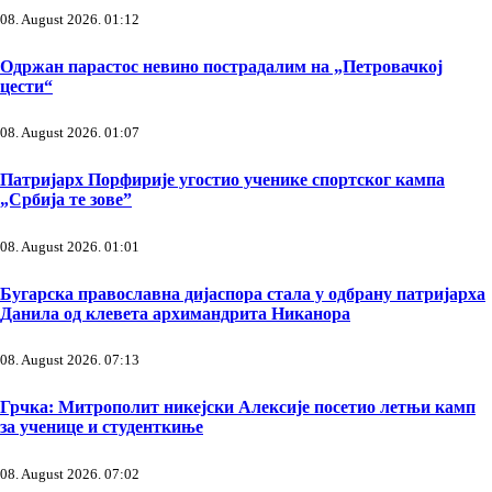
08. August 2026. 01:12
Одржан парастос невино пострадалим на „Петровачкој
цести“
08. August 2026. 01:07
Патријарх Порфирије угостио ученике спортског кампа
„Србија те зове”
08. August 2026. 01:01
Бугарска православна дијаспора стала у одбрану патријарха
Данила од клевета архимандрита Никанора
08. August 2026. 07:13
Грчка: Митрополит никејски Алексије посетио летњи камп
за ученице и студенткиње
08. August 2026. 07:02