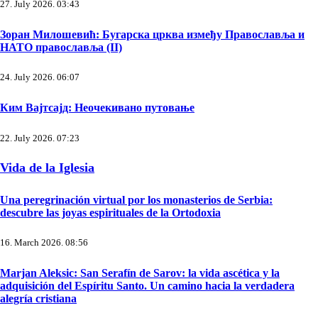
27. July 2026. 03:43
Зоран Милошевић: Бугарска црква између Православља и
НАТО православља (II)
24. July 2026. 06:07
Ким Вајтсајд: Неочекивано путовање
22. July 2026. 07:23
Vida de la Iglesia
Una peregrinación virtual por los monasterios de Serbia:
descubre las joyas espirituales de la Ortodoxia
16. March 2026. 08:56
Marjan Aleksic: San Serafín de Sarov: la vida ascética y la
adquisición del Espíritu Santo. Un camino hacia la verdadera
alegría cristiana