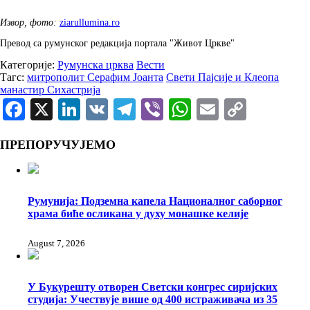
Извор, фото:
ziarullumina.ro
Превод са румунског редакција портала "Живот Цркве"
Категорије:
Румунска црква
Вести
Тагс:
митрополит Серафим Јоанта
Свети Пајсије и Клеопа
манастир Сихастрија
Facebook
X
LinkedIn
VK
Telegram
Viber
WhatsApp
Email
Copy
Link
ПРЕПОРУЧУЈЕМО
Румунија: Подземна капела Националног саборног
храма биће осликана у духу монашке келије
August 7, 2026
У Букурешту отворен Светски конгрес сиријских
студија: Учествује више од 400 истраживача из 35