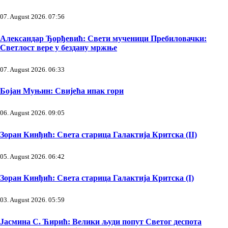
07. August 2026. 07:56
Александар Ђорђевић: Свети мученици Пребиловачки:
Светлост вере у бездану мржње
07. August 2026. 06:33
Бојан Муњин: Свијећа ипак гори
06. August 2026. 09:05
Зоран Кинђић: Света старица Галактија Критска (II)
05. August 2026. 06:42
Зоран Кинђић: Света старица Галактија Критска (I)
03. August 2026. 05:59
Јасмина С. Ћирић: Велики људи попут Светог деспота