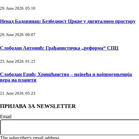
29. June 2026. 05:10
Ненад Бадовинац: Безбедност Цркве у дигиталном простору
26. June 2026. 06:07
Слободан Антонић: Грађанистичка „реформа“ СПЦ
25. June 2026. 01:25
Слободан Ерић: Хришћанство – највећа и најпрогоњенија
вера на планети
21. June 2026. 05:23
ПРИЈАВА ЗА NEWSLETTER
Email
The subscriber's email address.