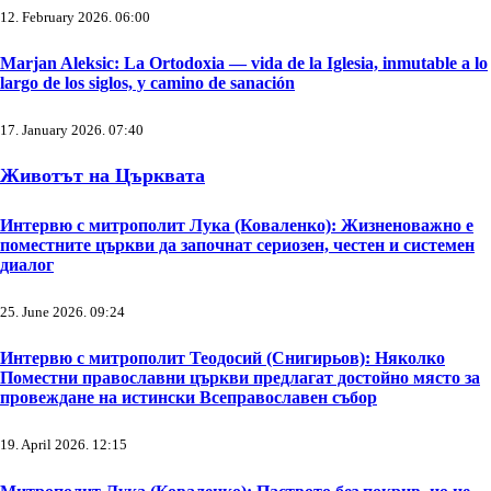
12. February 2026. 06:00
Marjan Aleksic: La Ortodoxia — vida de la Iglesia, inmutable a lo
largo de los siglos, y camino de sanación
17. January 2026. 07:40
Животът на Църквата
Интервю с митрополит Лука (Коваленко): Жизненоважно е
поместните църкви да започнат сериозен, честен и системен
диалог
25. June 2026. 09:24
Интервю с митрополит Теодосий (Снигирьов): Няколко
Поместни православни църкви предлагат достойно място за
провеждане на истински Всеправославен събор
19. April 2026. 12:15