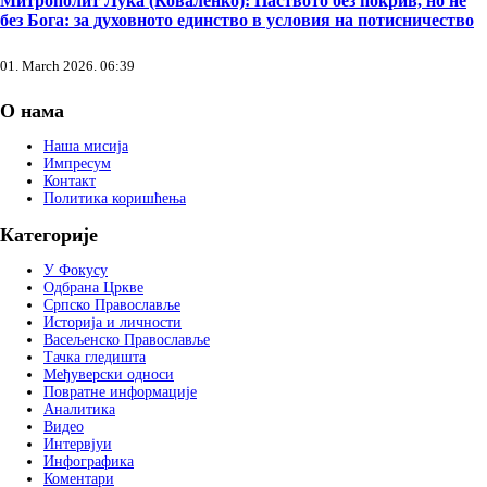
Митрополит Лука (Коваленко): Паството без покрив, но не
без Бога: за духовното единство в условия на потисничество
01. March 2026. 06:39
О нама
Наша мисија
Импресум
Контакт
Политика коришћења
Категорије
У Фокусу
Одбрана Цркве
Српско Православље
Историја и личности
Васељенско Православље
Тачка гледишта
Међуверски односи
Повратне информације
Аналитика
Видео
Интервјуи
Инфографика
Коментари