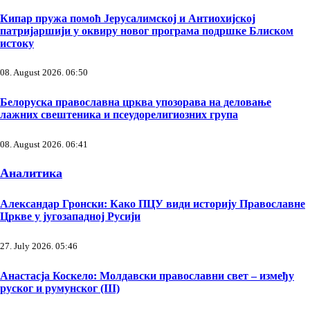
Кипар пружа помоћ Јерусалимској и Антиохијској
патријаршији у оквиру новог програма подршке Блиском
истоку
08. August 2026. 06:50
Белоруска православна црква упозорава на деловање
лажних свештеника и псеудорелигиозних група
08. August 2026. 06:41
Аналитика
Александар Гронски: Како ПЦУ види историју Православне
Цркве у југозападној Русији
27. July 2026. 05:46
Анастасја Коскело: Молдавски православни свет – између
руског и румунског (III)