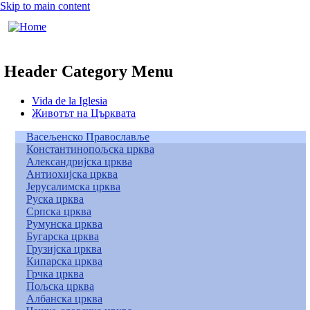
Skip to main content
Header Category Menu
Vida de la Iglesia
Животът на Църквата
Васељенско Православље
Константинопољска црква
Александријска црква
Антиохијска црква
Јерусалимска црква
Руска црква
Српска црква
Румунска црква
Бугарска црква
Грузијска црква
Кипарска црква
Грчка црква
Пољска црква
Албанска црква