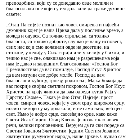
преподобних, који су се донедавно овде молили и
благосиљали оне који су им долазили да траже духовне
савете:
„Отац Пајсије је познат као човек смирења и највећи
духовник којег је наша Црква дала у последње време, а
можда и одувек. Са толико стрпљења, са толико
благости, са толико доброте, слушао је нашу исповест,
свих нас који смо долазили овде на десетине, на
стотине, у келију у Сихастрији или у келију у Сихли, и
тешио нас је све, олакшавао нам је разрешењима која
нам је давао и завршним благословима: «Господ Бог
Премилостиви да вас помилује, Господ Исус Христос
да вам испуни све добре молбе, Господ да вам
благослови кућицу, трпезу, родитеље, Мајка Божија да
вас покрије својим светлим покровом, Господ Бог Исус
Христос на крају живота да вам одреди кутак Раја у
Царству Своме». Такав је био Отац Пајсије: прост
човек, смирен човек, који је у свом срцу, широком срцу,
носио све који су му долазили, и не само њих, већ цео
свет. Имао је добро срце, саосећајно срце, како каже
Свети Исак Сирин. Отац Клеопа је познат као човек
речи, велики проповедник. Верујем да га сви пореде са
Светим Јованом Златоустим, једним Светим Јованом
Златоустим румунског народа, наше Цркве. Слушао сам