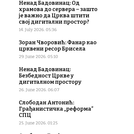
Ненад Бадовинац: Од
храмова до сервера – зашто
је важно да Црква штити
свој дигитални простор?
14. July 2026. 05:36
Зоран Чворовић: Фанар као
црквени ресор Брисела
29. June 2026. 05:10
Ненад Бадовинац:
Безбедност Цркве у
дигиталном простору
26. June 2026. 06:07
Слободан Антонић:
Грађанистичка „реформа“
СПЦ
25. June 2026. 01:25