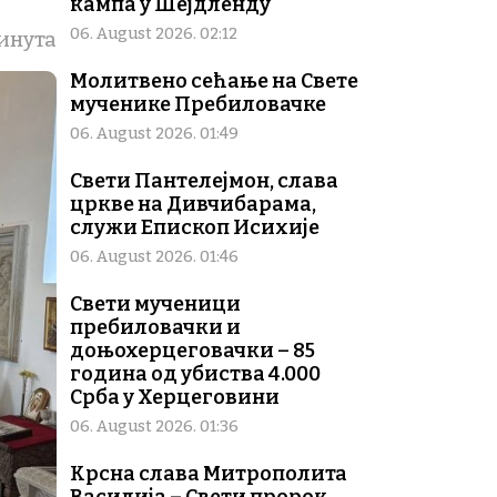
кампа у Шејдленду
06. August 2026. 02:12
минута
Молитвено сећање на Свете
мученике Пребиловачке
06. August 2026. 01:49
Свети Пантелејмон, слава
цркве на Дивчибарама,
служи Епископ Исихије
06. August 2026. 01:46
Свети мученици
пребиловачки и
доњохерцеговачки – 85
година од убиства 4.000
Срба у Херцеговини
06. August 2026. 01:36
Крсна слава Митрополита