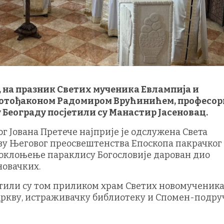
е, на празник Светих мученика Евлампија и
 протођаконом Радомиром Врућинићем, професор
у Београду посјетили су Манастир Јасеновац.
г Јована Претече најприје је одслужена Света
ову Његовог преосвештенства Епоскопа пакрачког
 поклоњење параклису Богословије дарован дио
новачких.
тили су том приликом храм Светих новомученик
цркву, истраживачку библиотеку и Спомен-подру