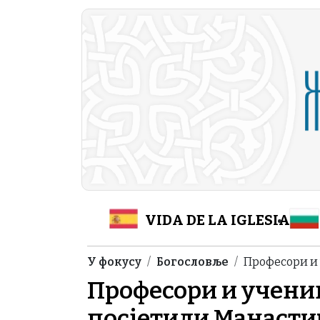
Skip to main content
Header Category M
VIDA DE LA IGLESIA
Breadcrumb
У фокусу
Богословље
Професори и 
Професори и учениц
посјетили Манасти