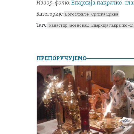
Извор, фото
:
Епархија пакрачко-сла
Категорије:
Богословље
Српска црква
Тагс:
манастир Јасеновац
Епархија пакрачко-с
ПРЕПОРУЧУЈЕМО