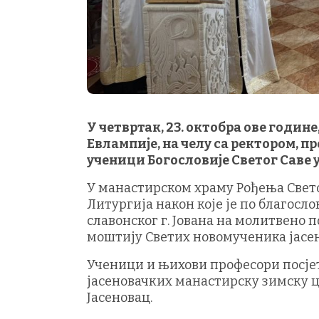
У четвртак, 23. октобра ове годин
Евлампије, на челу са ректором,
ученици Богословије Светог Саве 
У манастирском храму Рођења Свето
Литургија након које је по благосл
славонског г. Јована на молитвено
моштију Светих новомученика јасе
Ученици и њихови професори посје
јасеновачких манастирску зимску 
Јасеновац.