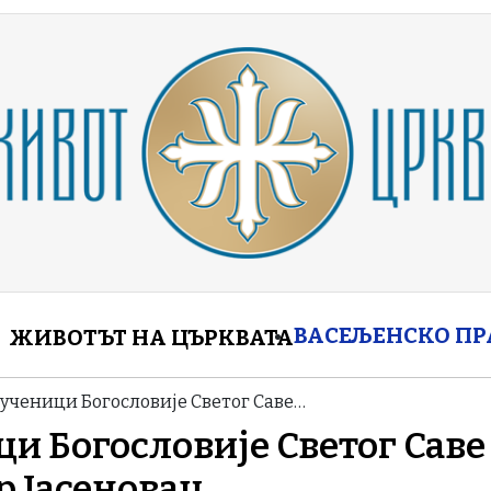
enu
ВАСЕЉЕНСКО П
ЖИВОТЪТ НА ЦЪРКВАТА
ученици Богословије Светог Саве…
и Богословије Светог Саве
р Јасеновац