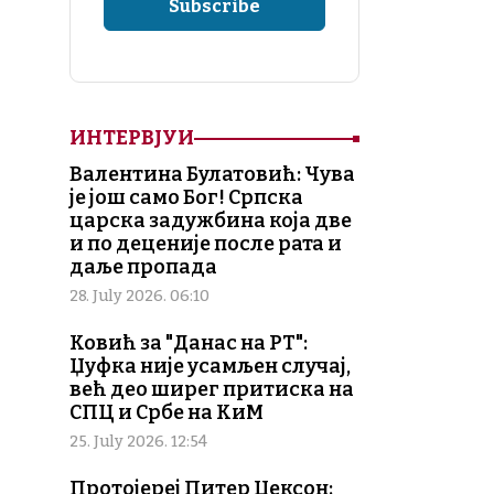
ИНТЕРВЈУИ
Валентина Булатовић: Чува
је још само Бог! Српска
царска задужбина која две
и по деценије после рата и
даље пропада
28. July 2026. 06:10
Ковић за "Данас на РТ":
Џуфка није усамљен случај,
већ део ширег притиска на
СПЦ и Србе на КиМ
25. July 2026. 12:54
Протојереј Питер Џексон: