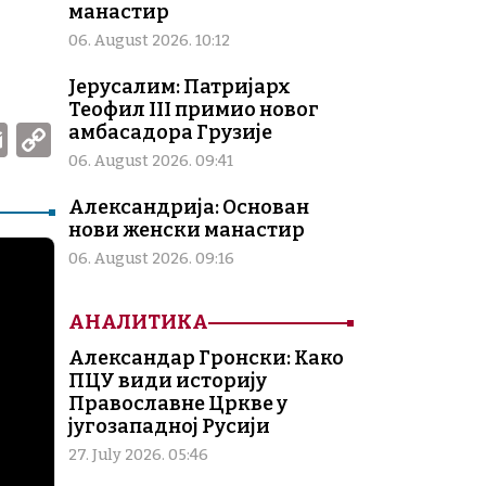
манастир
06. August 2026. 10:12
Јерусалим: Патријарх
Теофил III примио новог
W
E
C
амбасадора Грузије
m
o
06. August 2026. 09:41
ai
p
Александрија: Основан
нови женски манастир
l
y
06. August 2026. 09:16
Li
n
АНАЛИТИКА
k
Александар Гронски: Како
ПЦУ види историју
Православне Цркве у
југозападној Русији
27. July 2026. 05:46