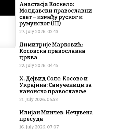
Анастасја Коскело:
Молдавски православни
свет – између руског и
румунског (III)
27. July 2026. 03:43
Димитрије Марковић:
Косовска православна
црква
22. July 2026. 04:45
Х. Дејвид Солс: Косово и
Украјина: Самученици за
канонско православље
21. July 2026. 05:58
Илијан Минчев: Нечувена
пресуда
16. July 2026. 07:07