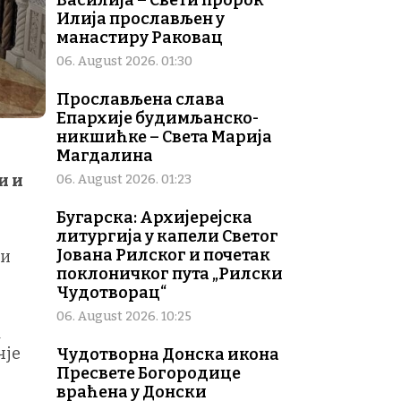
Василија – Свети пророк
Илија прослављен у
манастиру Раковац
06. August 2026. 01:30
Прослављена слава
Епархије будимљанско-
никшићке – Света Марија
Магдалина
и и
06. August 2026. 01:23
Бугарска: Архијерејска
литургија у капели Светог
Јована Рилског и почетак
 и
поклоничког пута „Рилски
Чудотворац“
06. August 2026. 10:25
а
чје
Чудотворна Донска икона
Пресвете Богородице
враћена у Донски