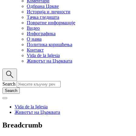
Коментари
Одбрана Цркве
Историја и личности
Тачка гледишта
Повратне информације
Видео
Инфографика
О нама
Политика коришћења
Контакт
Vida de la Iglesia
Животът на Църквата
Search
Vida de la Iglesia
Животът на Църквата
Breadcrumb