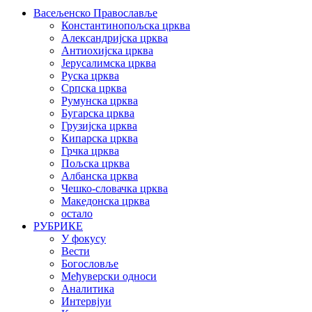
Васељенско Православље
Константинопољска црква
Александријска црква
Антиохијска црква
Јерусалимска црква
Руска црква
Српска црква
Румунска црква
Бугарска црква
Грузијска црква
Кипарска црква
Грчка црква
Пољска црква
Албанска црква
Чешко-словачка црква
Македонска црква
остало
РУБРИКЕ
У фокусу
Вести
Богословље
Међуверски односи
Аналитика
Интервјуи