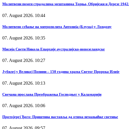
Молитвени помен страдалима мештанима Торња, Обријежи и Дерезе 1942.
07. August 2026. 10:44
Молитвено сећање на митрополита Антонија (Блума) у Лондону
07. August 2026. 10:35
Мисија Свети Никола Епархије аустралијско-новозеландске
07. August 2026. 10:27
Јубилеј у Великој Попини – 150 година храма Светог Пророка Илије
07. August 2026. 10:13
Свечана прослава Преображења Господњег у Каламарији
07. August 2026. 10:06
Протојереј Ђого: Приштина наставља да отима немањићке светиње
07. August 2026. 09:57