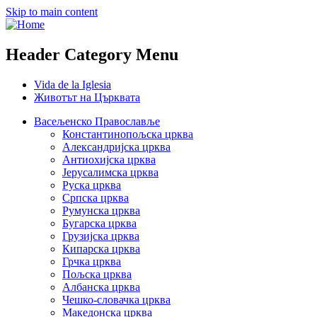
Skip to main content
Header Category Menu
Vida de la Iglesia
Животът на Църквата
Васељенско Православље
Константинопољска црква
Александријска црква
Антиохијска црква
Јерусалимска црква
Руска црква
Српска црква
Румунска црква
Бугарска црква
Грузијска црква
Кипарска црква
Грчка црква
Пољска црква
Албанска црква
Чешко-словачка црква
Македонска црква