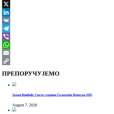
Facebook
X
LinkedIn
VK
Telegram
Viber
WhatsApp
Email
Copy
ПРЕПОРУЧУЈЕМО
Link
Зоран Кинђић: Света старица Галактија Критска (III)
August 7, 2026