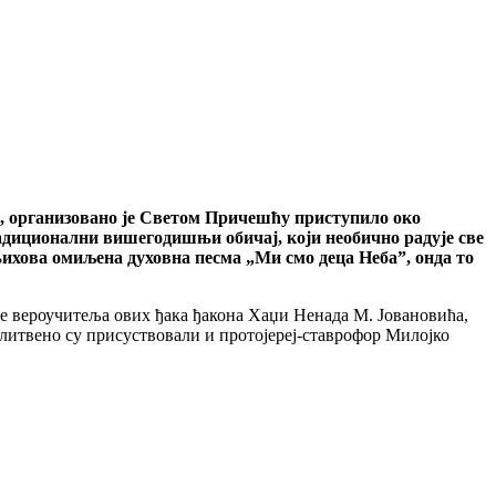
е, организовано је Светом Причешћу приступило око
адиционални вишегодишњи обичај, који необично радује све
њихова омиљена духовна песма „Ми смо деца Неба”, онда то
е вероучитеља ових ђака ђакона Хаџи Ненада М. Јовановића,
литвено су присуствовали и протојереј-ставрофор Милојко