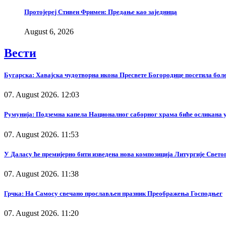
Протојереј Стивен Фримен: Предање као заједница
August 6, 2026
Вести
Бугарска: Хавајска чудотворна икона Пресвете Богородице посетила бол
07. August 2026. 12:03
Румунија: Подземна капела Националног саборног храма биће осликана у
07. August 2026. 11:53
У Даласу ће премијерно бити изведена нова композиција Литургије Свето
07. August 2026. 11:38
Грчка: На Самосу свечано прослављен празник Преображења Господњег
07. August 2026. 11:20