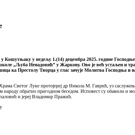
е
у Кошутњаку у недељу 1.(14) децембра 2025. године Господњ
школе „Љуба Ненадовић” у Жаркову. Ово је већ устаљен и тр
ушица ка Престолу Творца у глас зачује Молитва Господња и 
рама Светог Луке протојереј др Никола М. Гаврић, уз саслужењ
м народу обратио пригодном беседом. Исповест су обавили и мо
опаловић и јереј Владимир Пражић.
у