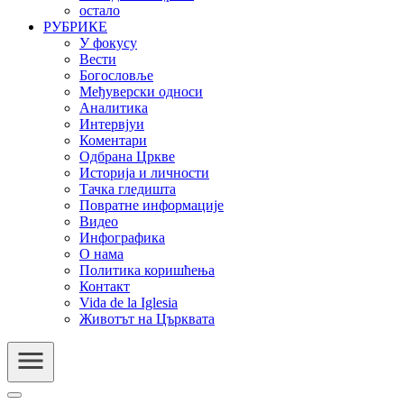
остало
РУБРИКЕ
У фокусу
Вести
Богословље
Међуверски односи
Аналитика
Интервјуи
Коментари
Одбрана Цркве
Историја и личности
Тачка гледишта
Повратне информације
Видео
Инфографика
О нама
Политика коришћења
Контакт
Vida de la Iglesia
Животът на Църквата