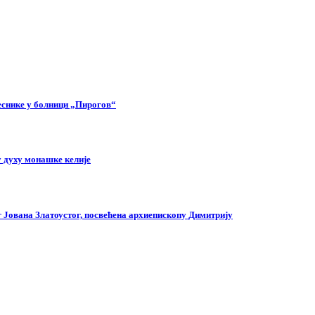
еснике у болници „Пирогов“
 духу монашке келије
г Јована Златоустог, посвећена архиепископу Димитрију