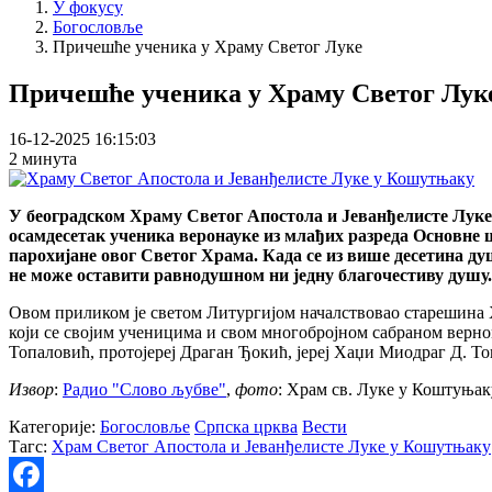
У фокусу
Богословље
Причешће ученика у Храму Светог Луке
Причешће ученика у Храму Светог Лук
16-12-2025 16:15:03
2 минута
У београдском Храму Светог Апостола и Јеванђелисте Луке 
осамдесетак ученика веронауке из млађих разреда Основне 
парохијане овог Светог Храма. Када се из више десетина д
не може оставити равнодушном ни једну благочестиву душу.
Овом приликом је светом Литургијом началствовао старешина Х
који се својим ученицима и свом многобројном сабраном верно
Топаловић, протојереј Драган Ђокић, јереј Хаџи Миодраг Д. Т
Извор
:
Радио "Слово љубве"
,
фото
: Храм св. Луке у Коштуњак
Категорије:
Богословље
Српска црква
Вести
Тагс:
Храм Светог Апостола и Јеванђелисте Луке у Кошутњаку