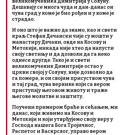
великомученика Димитрија у Солуну.
Дешавају се многа чуда и дан-данас он
чува град у коме је био рођен и у коме је
страдао.
И оно што је важно да знамо, као и свети
краљ Стефан Дечански чије су мошти у
манастиру Дечани, овде на Косову и
Метохији, никада није хтео да напусти
своју светињу и да дозволи да га неко
однесе другде. Тако је и свети
великомученик Димитрије остао у
цркви својој у Солуну, није дозволио да
га помере, и он својим присуством чува
и тај град, чува вернике који са вером
приступају његовом животу и траже
његове молитве и заштиту.
Поучени примером браће и сећањем, ми
данас, који живимо на Косову и
Метохији и који утврђујемо своју веру у
Господа нашега Бога Тројичног,
Распетог и Васкрслог, управо вером