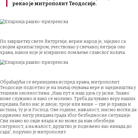
рекао је митрополит Теодосије.
По завршетку свете Литургије, верни народ је, заједно са
својим архипастиром, учествовао у свечаној литјији око
храма, након које је извршено ломљење славског колача.
Обраћајући се верницима испред храма, митрополит
Теодосије подсетио је на значај очувања вере и заједништва у
тешким околностима: „Наш пут и наш циљ су јасни. Знамо
коме служимо и како се молимо. Треба да чувамо веру наших
предака, било нас је двоје, троје или више — где је правда и
истина, ту је и Господ. Ове године, нажалост, нисмо могли да
одржимо литју улицама града због безбедносне ситуације.
Сви знамо ко овде влада и ко може да нам обезбеди
сигурност, а на жалост, друштво је подељено као никада до
сада“, поручио је митрополит.