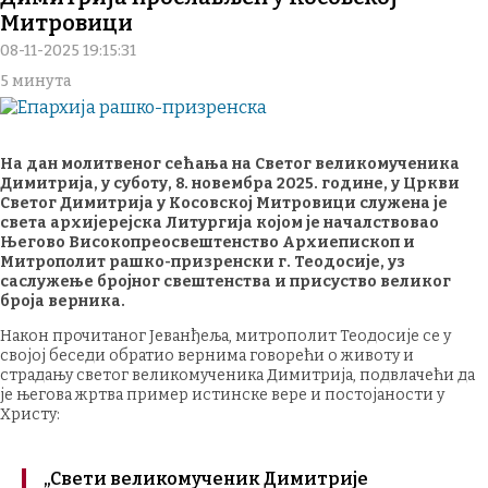
Митровици
08-11-2025 19:15:31
5 минута
На дан молитвеног сећања на Светог великомученика
Димитрија, у суботу, 8. новембра 2025. године, у Цркви
Светог Димитрија у Косовској Митровици служена је
света архијерејска Литургија којом је началствовао
Његово Високопреосвештенство Архиепископ и
Митрополит рашко-призренски г. Теодосије, уз
саслужење бројног свештенства и присуство великог
броја верника.
Након прочитаног Јеванђеља, митрополит Теодосије се у
својој беседи обратио вернима говорећи о животу и
страдању светог великомученика Димитрија, подвлачећи да
је његова жртва пример истинске вере и постојаности у
Христу:
„Свети великомученик Димитрије