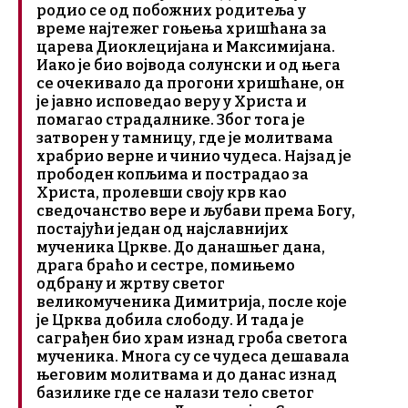
родио се од побожних родитеља у
време најтежег гоњења хришћана за
царева Диоклецијана и Максимијана.
Иако је био војвода солунски и од њега
се очекивало да прогони хришћане, он
је јавно исповедао веру у Христа и
помагао страдалнике. Због тога је
затворен у тамницу, где је молитвама
храбрио верне и чинио чудеса. Најзад је
прободен копљима и пострадао за
Христа, пролевши своју крв као
сведочанство вере и љубави према Богу,
постајући један од најславнијих
мученика Цркве. До данашњег дана,
драга браћо и сестре, помињемо
одбрану и жртву светог
великомученика Димитрија, после које
је Црква добила слободу. И тада је
саграђен био храм изнад гроба светога
мученика. Многа су се чудеса дешавала
његовим молитвама и до данас изнад
базилике где се налази тело светог