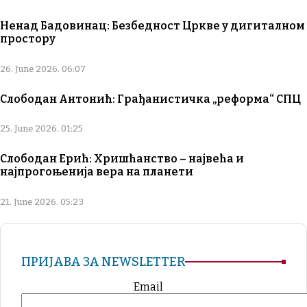
Ненад Бадовинац: Безбедност Цркве у дигиталном
простору
26. June 2026. 06:07
Слободан Антонић: Грађанистичка „реформа“ СПЦ
25. June 2026. 01:25
Слободан Ерић: Хришћанство – највећа и
најпрогоњенија вера на планети
21. June 2026. 05:23
ПРИЈАВА ЗА NEWSLETTER
Email