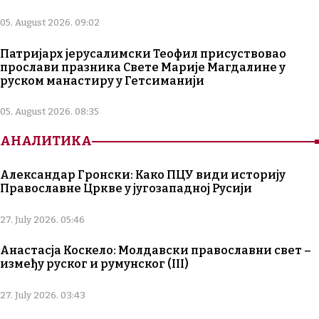
05. August 2026. 09:02
Патријарх јерусалимски Теофил присуствовао
прослави празника Свете Марије Магдалине у
руском манастиру у Гетсиманији
05. August 2026. 08:35
АНАЛИТИКА
Александар Гронски: Како ПЦУ види историју
Православне Цркве у југозападној Русији
27. July 2026. 05:46
Анастасја Коскело: Молдавски православни свет –
између руског и румунског (III)
27. July 2026. 03:43