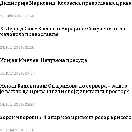
Димитрије Марковић: Косовска православна црква
22. July 2026. 04:45
Х. Дејвид Солс: Косово и Украјина: Самученици за
канонско православље
21. July 2026. 05:58
Илијан Минчев: Нечувена пресуда
16. July 2026. 07:07
Ненад Бадовинац: Од храмова до сервера – зашто
је важно да Црква штити свој дигитални простор?
14. July 2026. 05:36
Зоран Чворовић: Фанар као црквени ресор Брисела
29. June 2026. 05:10