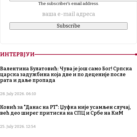
The subscriber's email address.
ваша е-mail адреса
ИНТЕРВЈУИ
Валентина Булатовић: Чува је још само Бог! Српска
царска задужбина која две и по деценије после
рата и даље пропада
28. July 2026. 06:10
Ковић за "Данас на РТ": Џуфка није усамљен случај,
већ део ширег притиска на СПЦ и Србе на КиМ
25. July 2026. 12:54