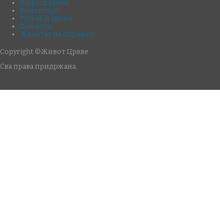
Инфографика
Коментари
Vida de la Iglesia
Донације
Животът на Църквата
Copyright ©Живот Цркве
Сва права придржана.