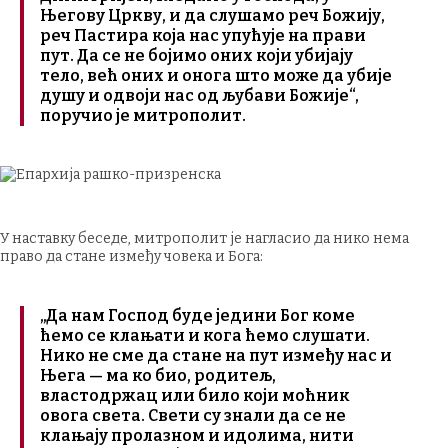
Његову Цркву, и да слушамо реч Божију,
реч Пастира која нас упућује на прави
пут. Да се не бојимо оних који убијају
тело, већ оних и онога што може да убије
душу и одвоји нас од љубави Божије“,
поручио је митрополит.
У наставку беседе, митрополит је нагласио да нико нема
право да стане између човека и Бога:
„Да нам Господ буде једини Бог коме
ћемо се клањати и кога ћемо слушати.
Нико не сме да стане на пут између нас и
Њега — ма ко био, родитељ,
властодржац или било који моћник
овога света. Свети су знали да се не
клањају пролазном и идолима, нити