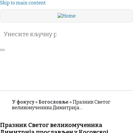
Skip to main content
Search
Header
VIDA
DE LA
Category
ВАСЕЉЕНСКО
IGLESIA
Menu
ПРАВОСЛАВЉЕ
ЖИВОТЪТ
РУБРИКЕ
Т
НА
ЦЪРКВАТА
ТА
У фокусу
Богословље
Празник Светог
великомученика Димитрија…
Breadcrumb
Празник Светог великомученика
Димитрија прослављен у Косовској