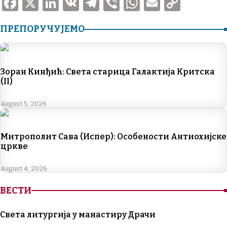
F
X
Li
V
T
V
W
E
C
a
n
K
el
ib
h
m
o
ПРЕПОРУЧУЈЕМО
c
k
e
er
at
ai
p
e
e
gr
s
l
y
b
dI
a
A
Li
Зоран Кинђић: Света старица Галактија Критска
o
n
m
p
n
(II)
o
p
k
August 5, 2026
k
Митрополит Сава (Испер): Особености Антиохијске
цркве
August 4, 2026
ВЕСТИ
Света литургија у манастиру Драчи