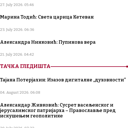
27. July 2026. 05:46
Марина Тодић: Света царица Кетеван
23. July 2026. 06:36
Александра Нинковић: Пупинова вера
21. July 2026. 04:42
ТАЧКА ГЛЕДИШТА
Тајана Потерјахин: Изазов дигиталне „духовности”
04. August 2026. 06:08
Александар Живковић: Сусрет васељенског и
јерусалимског патријарха – Православље пред
искушењем геополитике