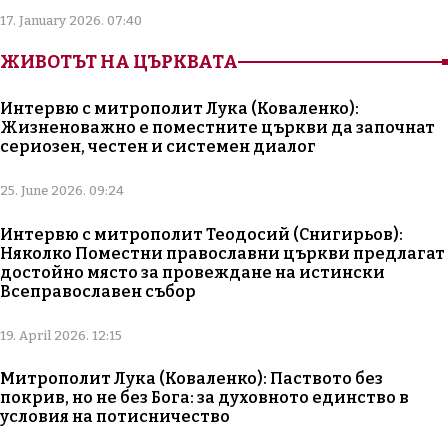
17. January 2026. 07:40
ЖИВОТЪТ НА ЦЪРКВАТА
Интервю с митрополит Лука (Коваленко):
Жизненоважно е поместните църкви да започнат
сериозен, честен и системен диалог
25. June 2026. 09:24
Интервю с митрополит Теодосий (Снигирьов):
Няколко Поместни православни църкви предлагат
достойно място за провеждане на истински
Всеправославен събор
19. April 2026. 12:15
Митрополит Лука (Коваленко): Паството без
покрив, но не без Бога: за духовното единство в
условия на потисничество