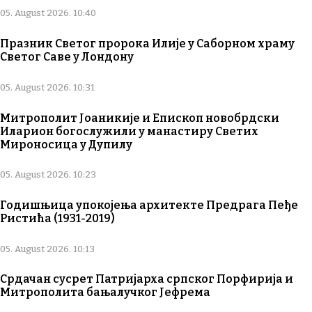
05. August 2026. 10:40
Празник Светог пророка Илије у Саборном храму
Светог Саве у Лондону
05. August 2026. 10:31
Митрополит Јоаникије и Епископ новобрдски
Иларион богослужили у манастиру Светих
Мироносица у Дупилу
05. August 2026. 10:23
Годишњица упокојења архитекте Предрага Пеђе
Ристића (1931-2019)
05. August 2026. 10:13
Срдачан сусрет Патријарха српског Порфирија и
Митрополита бањалучког Јефрема