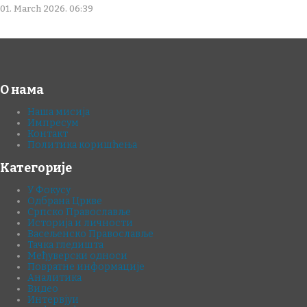
01. March 2026. 06:39
О нама
Наша мисија
Импресум
Контакт
Политика коришћења
Категорије
У Фокусу
Одбрана Цркве
Српско Православље
Историја и личности
Васељенско Православље
Тачка гледишта
Међуверски односи
Повратне информације
Аналитика
Видео
Интервјуи