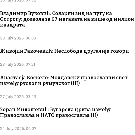
30. July 2026. 07:32
Владимир Вуковић: Соларни зид на путу ка
Острогу: дозвола за 67 мегавата на више од милион
квадрата
30. July 2026. 06:03
Живојин Ракочевић: Неслобода другачије говори
28. July 2026. 07:51
Анастасја Коскело: Молдавски православни свет –
између руског и румунског (III)
27. July 2026. 03:43
Зоран Милошевић: Бугарска црква између
Православља и НАТО православља (II)
24. July 2026. 06:07