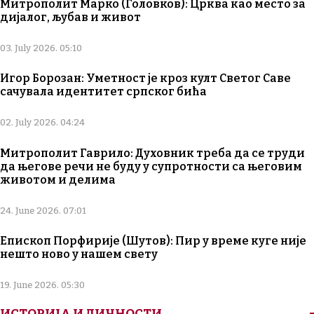
Митрополит Марко (Головков): Црква као место за
дијалог, љубав и живот
03. July 2026. 05:10
Игор Борозан: Уметност је кроз култ Светог Саве
сачувала идентитет српског бића
02. July 2026. 04:24
Митрополит Гаврило: Духовник треба да се труди
да његове речи не буду у супротности са његовим
животом и делима
24. June 2026. 07:01
Епископ Порфирије (Шутов): Пир у време куге није
нешто ново у нашем свету
19. June 2026. 05:30