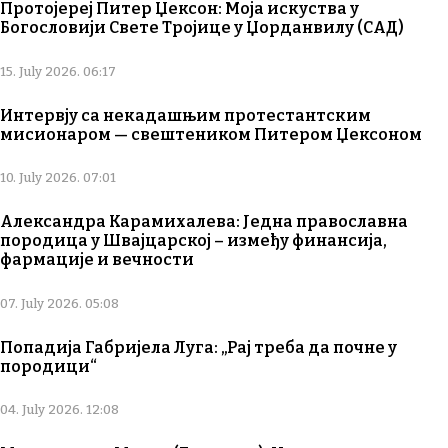
Протојереј Питер Џексон: Моја искуства у
Богословији Свете Тројице у Џорданвилу (САД)
15. July 2026. 06:17
Интервју са некадашњим протестантским
мисионаром — свештеником Питером Џексоном
10. July 2026. 07:01
Александра Карамихалева: Једна православна
породица у Швајцарској – између финансија,
фармације и вечности
07. July 2026. 05:08
Попадија Габријела Луга: „Рај треба да почне у
породици“
04. July 2026. 12:08