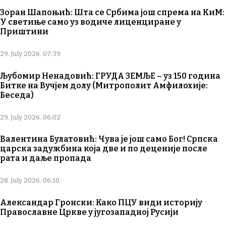
Зоран Шапоњић: Шта се Србима још спрема на КиМ:
У светиње само уз водиче лиценциране у
Приштини
29. July 2026. 07:39
Љубомир Ненадовић: ГРУДА ЗЕМЉЕ – уз 150 година
Битке на Вучјем долу (Митрополит Амфилохије:
Беседа)
29. July 2026. 06:02
Валентина Булатовић: Чува је још само Бог! Српска
царска задужбина која две и по деценије после
рата и даље пропада
28. July 2026. 06:10
Александар Гронски: Како ПЦУ види историју
Православне Цркве у југозападној Русији