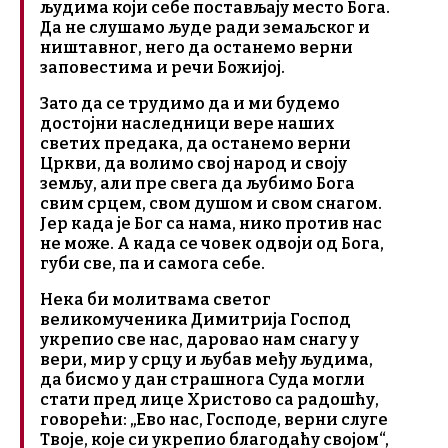
људима који себе постављају место Бога.
Да не слушамо људе ради земаљског и
ништавног, него да останемо верни
заповестима и речи Божијој.
Зато да се трудимо да и ми будемо
достојни наследници вере наших
светих предака, да останемо верни
Цркви, да волимо свој народ и своју
земљу, али пре свега да љубимо Бога
свим срцем, свом душом и свом снагом.
Јер када је Бог са нама, нико против нас
не може. А када се човек одвоји од Бога,
губи све, па и самога себе.
Нека би молитвама светог
великомученика Димитрија Господ
укрепио све нас, даровао нам снагу у
вери, мир у срцу и љубав међу људима,
да бисмо у дан страшнога Суда могли
стати пред лице Христово са радошћу,
говорећи: „Ево нас, Господе, верни слуге
Твоје, које си укрепио благодаћу својом“,