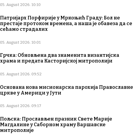
05. August 2026. 10:10
Патријарх Порфирије у Мркоњић Граду: Бол не
престаје протоком времена, а наша је обавеза да се
сећамо страдалих
05. August 2026. 10:01
Грчка: Обновљена два знаменита византијска
храма и предата Касторијској митрополији
05. August 2026. 09:52
Основана нова мисионарска парохија Православне
цркве у Америци у Јути
05. August 2026. 09:17
Пољска: Прослављен празник Свете Марије
Магдалине у Саборном храму Варшавске
митрополије