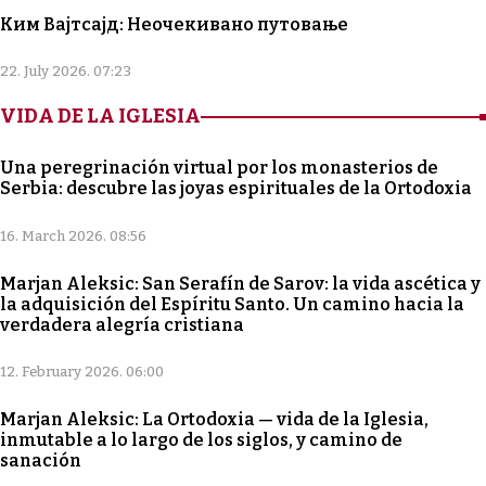
Ким Вајтсајд: Неочекивано путовање
22. July 2026. 07:23
VIDA DE LA IGLESIA
Una peregrinación virtual por los monasterios de
Serbia: descubre las joyas espirituales de la Ortodoxia
16. March 2026. 08:56
Marjan Aleksic: San Serafín de Sarov: la vida ascética y
la adquisición del Espíritu Santo. Un camino hacia la
verdadera alegría cristiana
12. February 2026. 06:00
Marjan Aleksic: La Ortodoxia — vida de la Iglesia,
inmutable a lo largo de los siglos, y camino de
sanación