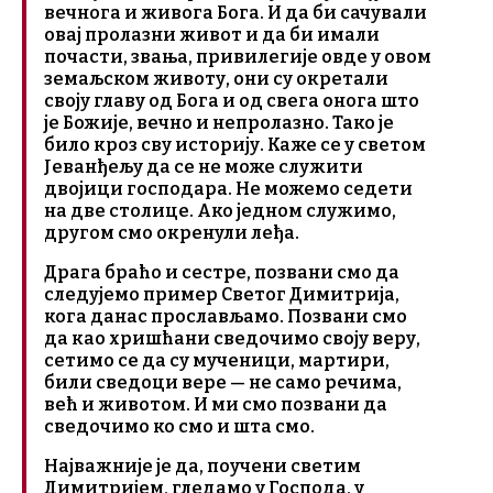
вечнога и живога Бога. И да би сачували
овај пролазни живот и да би имали
почасти, звања, привилегије овде у овом
земаљском животу, они су окретали
своју главу од Бога и од свега онога што
је Божије, вечно и непролазно. Тако је
било кроз сву историју. Каже се у светом
Јеванђељу да се не може служити
двојици господара. Не можемо седети
на две столице. Ако једном служимо,
другом смо окренули леђа.
Драга браћо и сестре, позвани смо да
следујемо пример Светог Димитрија,
кога данас прослављамо. Позвани смо
да као хришћани сведочимо своју веру,
сетимо се да су мученици, мартири,
били сведоци вере — не само речима,
већ и животом. И ми смо позвани да
сведочимо ко смо и шта смо.
Најважније је да, поучени светим
Димитријем, гледамо у Господа, у