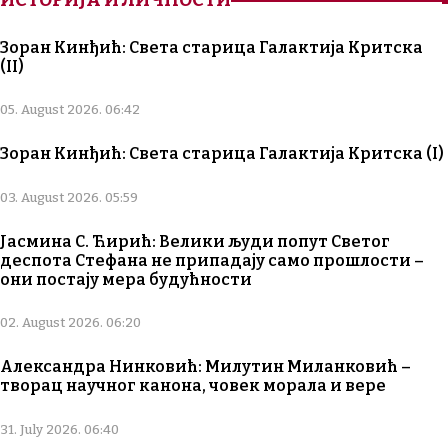
ИСТОРИЈА И ЛИЧНОСТИ
Зоран Кинђић: Света старица Галактија Критска
(II)
05. August 2026. 06:42
Зоран Кинђић: Света старица Галактија Критска (I)
03. August 2026. 05:59
Јасмина С. Ћирић: Велики људи попут Светог
деспота Стефана не припадају само прошлости –
они постају мера будућности
02. August 2026. 06:20
Александра Нинковић: Милутин Миланковић –
творац научног канона, човек морала и вере
31. July 2026. 06:40