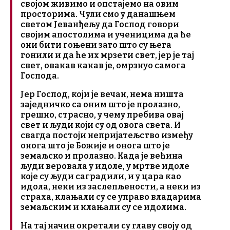
својом живимо и опстајемо на овим
просторима. Чули смо у данашњем
светом Јеванђељу да Господ говори
својим апостолима и ученицима да ће
они бити гоњени зато што су њега
гонили и да ће их мрзети свет, јер је тај
свет, овакав какав је, омрзнуо самога
Господа.
Јер Господ, који је вечан, нема ништа
заједничко са оним што је пролазно,
грешно, страсно, у чему пребива овај
свет и људи који су од овога света. И
свагда постоји непријатељство између
онога што је Божије и онога што је
земаљско и пролазно. Када је већина
људи веровала у идоле, у мртве идоле
које су људи саградили, и у цара као
идола, неки из заслепљености, а неки из
страха, клањали су се управо владарима
земаљским и клањали су се идолима.
На тај начин окретали су главу своју од