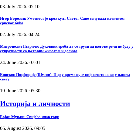
03. July 2026. 05:10
Игор Борозан: Уметност је кроз култ Светог Саве сачувала идентитет
српског бића
02. July 2026. 04:24
Митрополит Гаврило: Духовник треба да се труди да његове речи не буду у
супротности са његовим животом и делима
24. June 2026. 07:01
Епископ Порфирије (Шутов): Пир у време куге није нешто ново у нашем
свету
19. June 2026. 05:30
Историја и личности
Бојан Муњин: Свијећа ипак гори
06. August 2026. 09:05