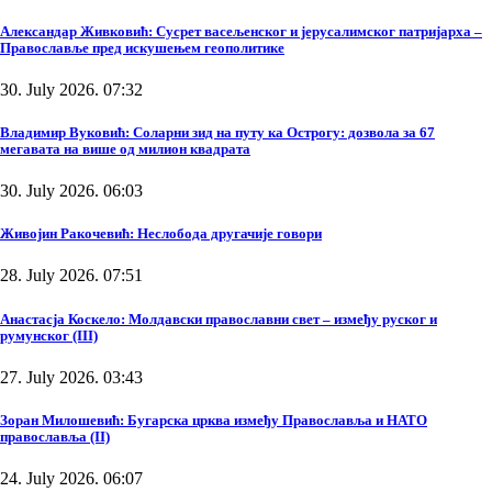
Александар Живковић: Сусрет васељенског и јерусалимског патријарха –
Православље пред искушењем геополитике
30. July 2026. 07:32
Владимир Вуковић: Соларни зид на путу ка Острогу: дозвола за 67
мегавата на више од милион квадрата
30. July 2026. 06:03
Живојин Ракочевић: Неслобода другачије говори
28. July 2026. 07:51
Анастасја Коскело: Молдавски православни свет – између руског и
румунског (III)
27. July 2026. 03:43
Зоран Милошевић: Бугарска црква између Православља и НАТО
православља (II)
24. July 2026. 06:07