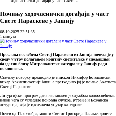
ходочаснички догађаји у част Свете…
Breadcrumb
Почињу ходочаснички догађаји у част
Свете Параскеве у Јашију
08-10-2025 22:51:35
1 минута
Прослава посвећена Светој Параскеви из Јашија почела је у
среду ујутру полагањем моштију светитељке у спољашњи
балдахин близу Митрополитске катедрале у Јашију ради
поклоњења.
Свечану поворку предводио је епископ Никифор Ботошански,
викар Архиепископије Јаши, а претходило јој је појање Акатиста
Светој Параскеви.
Литургијски програм дана настављен је службом водоосвећења,
након чега су уследиле поноћна служба, јутрење и Божанска
литургија, која је одслужена унутар катедрале.
Почев од 11. октобра, мошти Светог Григорија Паламе, донете