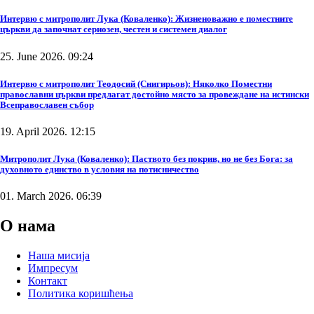
Интервю с митрополит Лука (Коваленко): Жизненоважно е поместните
църкви да започнат сериозен, честен и системен диалог
25. June 2026. 09:24
Интервю с митрополит Теодосий (Снигирьов): Няколко Поместни
православни църкви предлагат достойно място за провеждане на истински
Всеправославен събор
19. April 2026. 12:15
Митрополит Лука (Коваленко): Паството без покрив, но не без Бога: за
духовното единство в условия на потисничество
01. March 2026. 06:39
О нама
Наша мисија
Импресум
Контакт
Политика коришћења