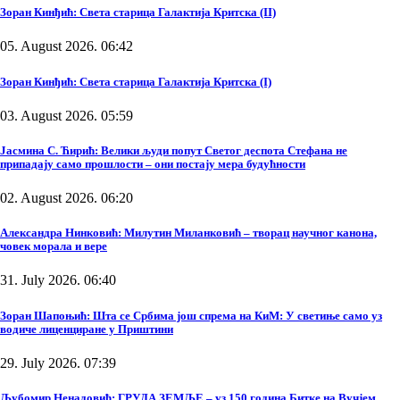
Зоран Кинђић: Света старица Галактија Критска (II)
05. August 2026. 06:42
Зоран Кинђић: Света старица Галактија Критска (I)
03. August 2026. 05:59
Јасмина С. Ћирић: Велики људи попут Светог деспота Стефана не
припадају само прошлости – они постају мера будућности
02. August 2026. 06:20
Александра Нинковић: Милутин Миланковић – творац научног канона,
човек морала и вере
31. July 2026. 06:40
Зоран Шапоњић: Шта се Србима још спрема на КиМ: У светиње само уз
водиче лиценциране у Приштини
29. July 2026. 07:39
Љубомир Ненадовић: ГРУДА ЗЕМЉЕ – уз 150 година Битке на Вучјем