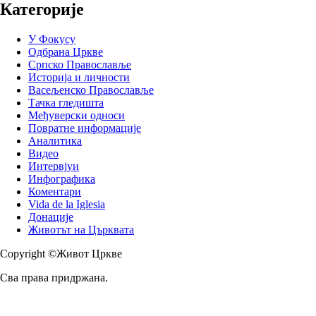
Категорије
У Фокусу
Одбрана Цркве
Српско Православље
Историја и личности
Васељенско Православље
Тачка гледишта
Међуверски односи
Повратне информације
Аналитика
Видео
Интервјуи
Инфографика
Коментари
Vida de la Iglesia
Донације
Животът на Църквата
Copyright ©Живот Цркве
Сва права придржана.