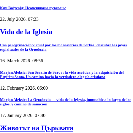
Ким Вајтсајд: Неочекивано путовање
22. July 2026. 07:23
Vida de la Iglesia
Una peregrinación virtual por los monasterios de Serbia: descubre las joyas
espirituales de la Ortodoxia
16. March 2026. 08:56
Marjan Aleksic: San Serafín de Sarov: la vida ascética y la adquisición del
Espíritu Santo. Un camino hacia la verdadera alegría cristiana
12. February 2026. 06:00
Marjan Aleksic: La Ortodoxia — vida de la Iglesia, inmutable a lo largo de los
siglos, y camino de sanación
17. January 2026. 07:40
Животът на Църквата