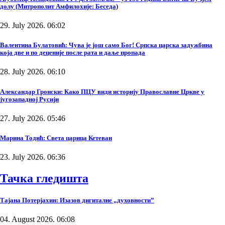
долу (Митрополит Амфилохије: Беседа)
29. July 2026. 06:02
Валентина Булатовић: Чува је још само Бог! Српска царска задужбина
која две и по деценије после рата и даље пропада
28. July 2026. 06:10
Александар Гронски: Како ПЦУ види историју Православне Цркве у
југозападној Русији
27. July 2026. 05:46
Марина Тодић: Света царица Кетеван
23. July 2026. 06:36
Тачка гледишта
Тајана Потерјахин: Изазов дигиталне „духовности”
04. August 2026. 06:08