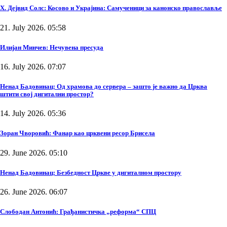
Х. Дејвид Солс: Косово и Украјина: Самученици за канонско православље
21. July 2026. 05:58
Илијан Минчев: Нечувена пресуда
16. July 2026. 07:07
Ненад Бадовинац: Од храмова до сервера – зашто је важно да Црква
штити свој дигитални простор?
14. July 2026. 05:36
Зоран Чворовић: Фанар као црквени ресор Брисела
29. June 2026. 05:10
Ненад Бадовинац: Безбедност Цркве у дигиталном простору
26. June 2026. 06:07
Слободан Антонић: Грађанистичка „реформа“ СПЦ