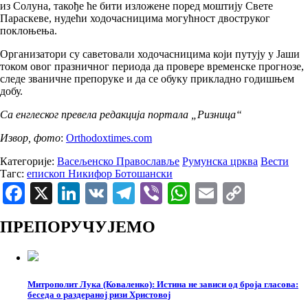
из Солуна, такође ће бити изложене поред моштију Свете
Параскеве, нудећи ходочасницима могућност двоструког
поклоњења.
Организатори су саветовали ходочасницима који путују у Јаши
током овог празничног периода да провере временске прогнозе,
следе званичне препоруке и да се обуку прикладно годишњем
добу.
Са енглеског превела редакција портала „Ризница“
Извор, фото
:
Оrthodoxtimes.com
Категорије:
Васељенско Православље
Румунска црква
Вести
Тагс:
епископ Никифор Ботошански
Facebook
X
LinkedIn
VK
Telegram
Viber
WhatsApp
Email
Copy
Link
ПРЕПОРУЧУЈЕМО
Митрополит Лука (Коваленко): Истина не зависи од броја гласова:
беседа о раздераној ризи Христовој