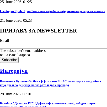
25. June 2026. 01:25
Слободан Ерић: Хришћанство – највећа и најпрогоњенија вера на планети
21. June 2026. 05:23
ПРИЈАВА ЗА NEWSLETTER
Email
The subscriber's email address.
ваша е-mail адреса
Интервјуи
Валентина Булатовић: Чува је још само Бог! Српска царска задужбина
која две и по деценије после рата и даље пропада
28. July 2026. 06:10
Ковић за "Данас на РТ": Џуфка није усамљен случај, већ део ширег
притиска на СПЦ и Србе на КиМ