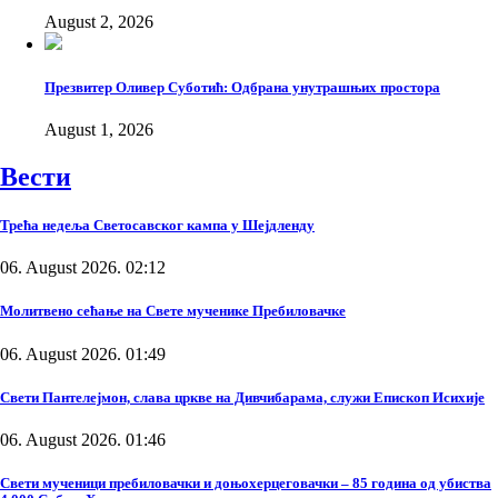
August 2, 2026
Презвитер Оливер Суботић: Одбрана унутрашњих простора
August 1, 2026
Вести
Трећа недеља Светосавског кампа у Шејдленду
06. August 2026. 02:12
Молитвено сећање на Свете мученике Пребиловачке
06. August 2026. 01:49
Свети Пантелејмон, слава цркве на Дивчибарама, служи Епископ Исихије
06. August 2026. 01:46
Свети мученици пребиловачки и доњохерцеговачки – 85 година од убиства