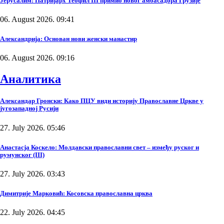
Јерусалим: Патријарх Теофил III примио новог амбасадора Грузије
06. August 2026. 09:41
Александрија: Основан нови женски манастир
06. August 2026. 09:16
Аналитика
Александар Гронски: Како ПЦУ види историју Православне Цркве у
југозападној Русији
27. July 2026. 05:46
Анастасја Коскело: Молдавски православни свет – између руског и
румунског (III)
27. July 2026. 03:43
Димитрије Марковић: Косовска православна црква
22. July 2026. 04:45