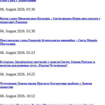
4.000 Срба у Херцеговини
06. August 2026. 01:36
Крсна слава Митрополита Василија – Свети пророк Илија прослављен у
манастиру Раковац
06. August 2026. 01:30
Прослављена слава Епархије будимљанско-никшићке – Света Марија
Магдалина
06. August 2026. 01:23
Бугарска: Архијерејска литургија у капели Светог Јована Рилског и
почетак поклоничког пута „Рилски Чудотворац“
06. August 2026. 10:25
Чудотворна Донска икона Пресвете Богородице враћена у Донски
манастир
06. August 2026. 10:12