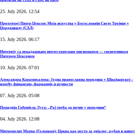
25. July 2026. 12:54
Протојереј Питер Џексон: Моја искуства у Богословији Свете Тројице у
Џорданвилу (САД)
15. July 2026. 06:17
Интервју са некадашњим протестантским мисионаром — свештеником
Питером Џексоном
10. July 2026. 07:01
Александра Карамихалева: Једна православна породица у Швајцарској –
између финансија, фармације и вечности
07. July 2026. 05:08
Попадија Габријела Луга: „Рај треба да почне у породици“
04. July 2026. 12:08
Митрополит Марко (Головков): Црква као место за дијалог, љубав и живот