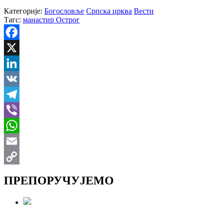
Категорије:
Богословље
Српска црква
Вести
Тагс:
манастир Острог
Facebook
X
LinkedIn
VK
Telegram
Viber
WhatsApp
Email
Copy
ПРЕПОРУЧУЈЕМО
Link