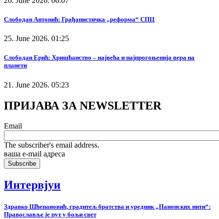
26. June 2026. 06:07
Слободан Антонић: Грађанистичка „реформа“ СПЦ
25. June 2026. 01:25
Слободан Ерић: Хришћанство – највећа и најпрогоњенија вера на
планети
21. June 2026. 05:23
ПРИЈАВА ЗА NEWSLETTER
Email
The subscriber's email address.
ваша е-mail адреса
Интервјуи
Здравко Шћепановић, градитељ братства и уредник „Панонских нити“:
Православље је пут у бољи свет