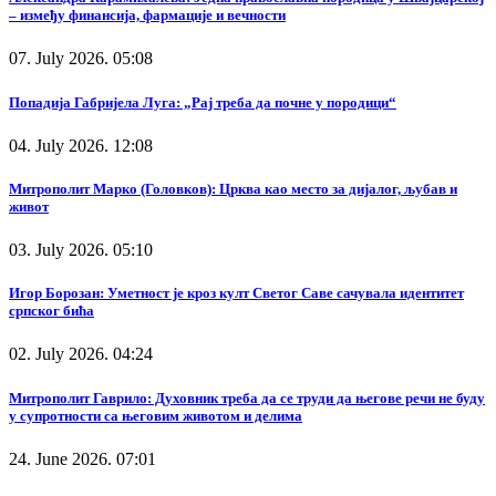
– између финансија, фармације и вечности
07. July 2026. 05:08
Попадија Габријела Луга: „Рај треба да почне у породици“
04. July 2026. 12:08
Митрополит Марко (Головков): Црква као место за дијалог, љубав и
живот
03. July 2026. 05:10
Игор Борозан: Уметност је кроз култ Светог Саве сачувала идентитет
српског бића
02. July 2026. 04:24
Митрополит Гаврило: Духовник треба да се труди да његове речи не буду
у супротности са његовим животом и делима
24. June 2026. 07:01