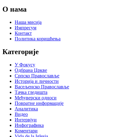
О нама
Наша мисија
Импресум
Контакт
Политика коришћења
Категорије
У Фокусу
Одбрана Цркве
Српско Православље
Историја и личности
Васељенско Православље
Тачка гледишта
Међуверски односи
Повратне информације
Аналитика
Видео
Интервјуи
Инфографика
Коментари
Vida de la Iglesia