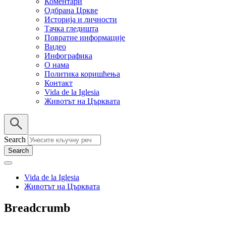
Коментари
Одбрана Цркве
Историја и личности
Тачка гледишта
Повратне информације
Видео
Инфографика
О нама
Политика коришћења
Контакт
Vida de la Iglesia
Животът на Църквата
Search
Vida de la Iglesia
Животът на Църквата
Breadcrumb