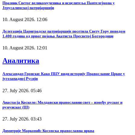
Празник Светог великомученика и исцелитеља Пантелејмона у
Јерусалимској патријаршији
10. August 2026. 12:06
Делегација Цариградске патријаршије посетила Свету Гору поводом
1.400 година од првог појања Акатиста Пресветој Богородици
10. August 2026. 12:01
Аналитика
Александар Гронски: Како ПЦУ види историју Православне Цркве у
југозападној Русији
27. July 2026. 05:46
Анастасја Коскело: Молдавски православни свет – између руског и
румунског (III)
27. July 2026. 03:43
Димитрије Марковић: Косовска православна црква