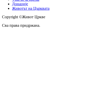
Донације
Животът на Църквата
Copyright ©Живот Цркве
Сва права придржана.