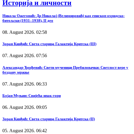
Историја и личности
Никола Ожеговић: Др Николај (Велимировић) као епископ охридско-
битољски (1931–1938), II део
08. August 2026. 02:58
Зоран Кинђић: Света старица Галактија Критска (III)
07. August 2026. 07:56
Александар Ђорђевић: Свети мученици Пребиловачки: Светлост вере у
бездану мржње
07. August 2026. 06:33
Бојан Муњин: Свијећа ипак гори
06. August 2026. 09:05
Зоран Кинђић: Света старица Галактија Критска (II)
05. August 2026. 06:42