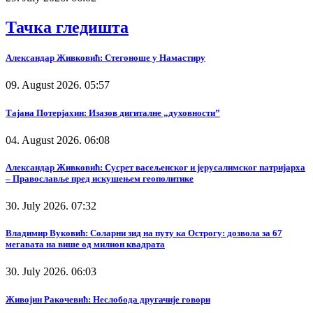
Тачка гледишта
Александар Живковић: Стегоноше у Намастиру
09. August 2026. 05:57
Тајана Потерјахин: Изазов дигиталне „духовности”
04. August 2026. 06:08
Александар Живковић: Сусрет васељенског и јерусалимског патријарха
– Православље пред искушењем геополитике
30. July 2026. 07:32
Владимир Вуковић: Соларни зид на путу ка Острогу: дозвола за 67
мегавата на више од милион квадрата
30. July 2026. 06:03
Живојин Ракочевић: Неслобода другачије говори