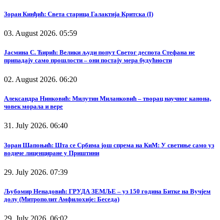
Зоран Кинђић: Света старица Галактија Критска (I)
03. August 2026. 05:59
Јасмина С. Ћирић: Велики људи попут Светог деспота Стефана не
припадају само прошлости – они постају мера будућности
02. August 2026. 06:20
Александра Нинковић: Милутин Миланковић – творац научног канона,
човек морала и вере
31. July 2026. 06:40
Зоран Шапоњић: Шта се Србима још спрема на КиМ: У светиње само уз
водиче лиценциране у Приштини
29. July 2026. 07:39
Љубомир Ненадовић: ГРУДА ЗЕМЉЕ – уз 150 година Битке на Вучјем
долу (Митрополит Амфилохије: Беседа)
29. July 2026. 06:02