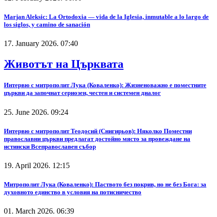
Marjan Aleksic: La Ortodoxia — vida de la Iglesia, inmutable a lo largo de
los siglos, y camino de sanación
17. January 2026. 07:40
Животът на Църквата
Интервю с митрополит Лука (Коваленко): Жизненоважно е поместните
църкви да започнат сериозен, честен и системен диалог
25. June 2026. 09:24
Интервю с митрополит Теодосий (Снигирьов): Няколко Поместни
православни църкви предлагат достойно място за провеждане на
истински Всеправославен събор
19. April 2026. 12:15
Митрополит Лука (Коваленко): Паството без покрив, но не без Бога: за
духовното единство в условия на потисничество
01. March 2026. 06:39