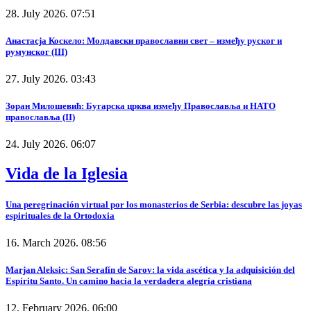
28. July 2026. 07:51
Анастасја Коскело: Молдавски православни свет – између руског и
румунског (III)
27. July 2026. 03:43
Зоран Милошевић: Бугарска црква између Православља и НАТО
православља (II)
24. July 2026. 06:07
Vida de la Iglesia
Una peregrinación virtual por los monasterios de Serbia: descubre las joyas
espirituales de la Ortodoxia
16. March 2026. 08:56
Marjan Aleksic: San Serafín de Sarov: la vida ascética y la adquisición del
Espíritu Santo. Un camino hacia la verdadera alegría cristiana
12. February 2026. 06:00