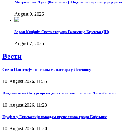
Митрополит Лука (Коваленко): Подвиг поверења усред рата
August 9, 2026
Зоран Кинђић: Света старица Галактија Критска (III)
August 7, 2026
Вести
Свети Пантелејмон - слава манастира у Лепчинцу
10. August 2026. 11:35
Владичанска Литургија на дан храмовне славе на Дивчибарама
10. August 2026. 11:23
Пријем у Епископији поводом крсне слава града Бијељине
10. August 2026. 11:20