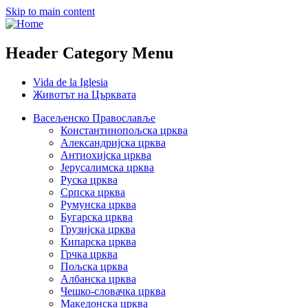
Skip to main content
Header Category Menu
Vida de la Iglesia
Животът на Църквата
Васељенско Православље
Константинопољска црква
Александријска црква
Антиохијска црква
Јерусалимска црква
Руска црква
Српска црква
Румунска црква
Бугарска црква
Грузијска црква
Кипарска црква
Грчка црква
Пољска црква
Албанска црква
Чешко-словачка црква
Македонска црква