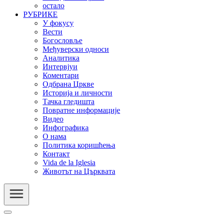
остало
РУБРИКЕ
У фокусу
Вести
Богословље
Међуверски односи
Аналитика
Интервјуи
Коментари
Одбрана Цркве
Историја и личности
Тачка гледишта
Повратне информације
Видео
Инфографика
О нама
Политика коришћења
Контакт
Vida de la Iglesia
Животът на Църквата