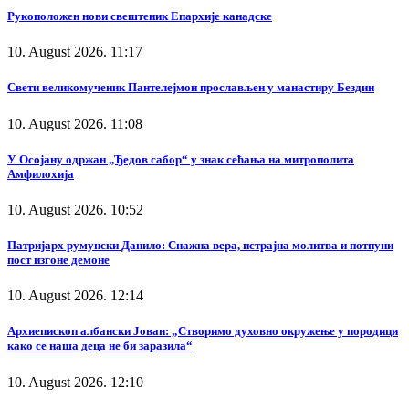
Рукоположен нови свештеник Епархије канадске
10. August 2026. 11:17
Свети великомученик Пантелејмон прослављен у манастиру Бездин
10. August 2026. 11:08
У Осојану одржан „Ђедов сабор“ у знак сећања на митрополита
Амфилохија
10. August 2026. 10:52
Патријарх румунски Данило: Снажна вера, истрајна молитва и потпуни
пост изгоне демоне
10. August 2026. 12:14
Архиепископ албански Јован: „Створимо духовно окружење у породици
како се наша деца не би заразила“
10. August 2026. 12:10