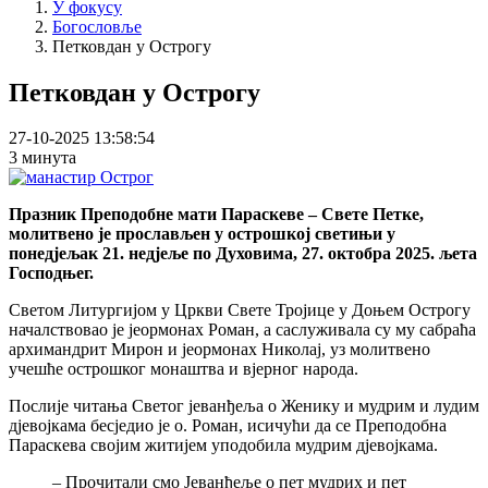
У фокусу
Богословље
Петковдан у Острогу
Петковдан у Острогу
27-10-2025 13:58:54
3 минута
Празник Преподобне мати Параскеве – Свете Петке,
молитвено је прослављен у острошкој светињи у
понедјељак 21. недјеље по Духовима, 27. октобра 2025. љета
Господњег.
Светом Литургијом у Цркви Свете Тројице у Доњем Острогу
началствовао је јеормонах Роман, а саслуживала су му сабраћа
архимандрит Мирон и јеормонах Николај, уз молитвено
учешће острошког монаштва и вјерног народа.
Послије читања Светог јеванђеља о Женику и мудрим и лудим
дјевојкама бесједио је о. Роман, исичући да се Преподобна
Параскева својим житијем уподобила мудрим дјевојкама.
– Прочитали смо Јеванђеље о пет мудрих и пет