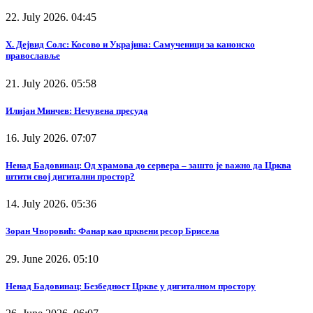
22. July 2026. 04:45
Х. Дејвид Солс: Косово и Украјина: Самученици за канонско
православље
21. July 2026. 05:58
Илијан Минчев: Нечувена пресуда
16. July 2026. 07:07
Ненад Бадовинац: Од храмова до сервера – зашто је важно да Црква
штити свој дигитални простор?
14. July 2026. 05:36
Зоран Чворовић: Фанар као црквени ресор Брисела
29. June 2026. 05:10
Ненад Бадовинац: Безбедност Цркве у дигиталном простору