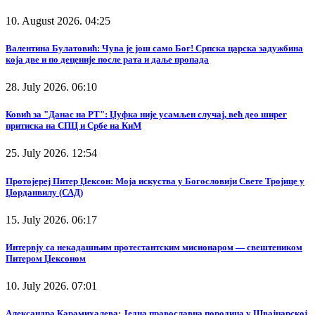
10. August 2026. 04:25
Валентина Булатовић: Чува је још само Бог! Српска царска задужбина
која две и по деценије после рата и даље пропада
28. July 2026. 06:10
Ковић за "Данас на РТ": Џуфка није усамљен случај, већ део ширег
притиска на СПЦ и Србе на КиМ
25. July 2026. 12:54
Протојереј Питер Џексон: Моја искуства у Богословији Свете Тројице у
Џорданвилу (САД)
15. July 2026. 06:17
Интервју са некадашњим протестантским мисионаром — свештеником
Питером Џексоном
10. July 2026. 07:01
Александра Карамихалева: Једна православна породица у Швајцарској