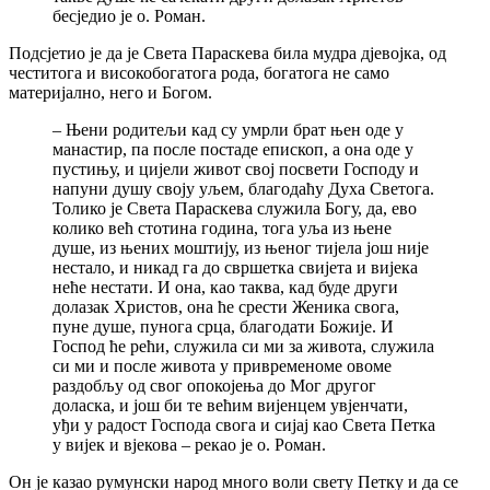
бесједио је о. Роман.
Подсјетио је да је Света Параскева била мудра дјевојка, од
честитога и високобогатога рода, богатога не само
материјално, него и Богом.
– Њени родитељи кад су умрли брат њен оде у
манастир, па после постаде епископ, а она оде у
пустињу, и цијели живот свој посвети Господу и
напуни душу своју уљем, благодаћу Духа Светога.
Толико је Света Параскева служила Богу, да, ево
колико већ стотина година, тога уља из њене
душе, из њених моштију, из њеног тијела још није
нестало, и никад га до свршетка свијета и вијека
неће нестати. И она, као таква, кад буде други
долазак Христов, она ће срести Женика свога,
пуне душе, пунога срца, благодати Божије. И
Господ ће рећи, служила си ми за живота, служила
си ми и после живота у привременоме овоме
раздобљу од свог опокојења до Мог другог
доласка, и још би те већим вијенцем увјенчати,
уђи у радост Господа свога и сијај као Света Петка
у вијек и вјекова – рекао је о. Роман.
Он је казао румунски народ много воли свету Петку и да се