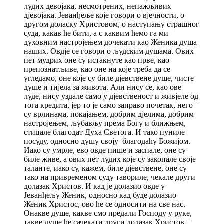
лудих девојака, несмотрених, непажљивих
дјевојака. Јеванђеље које говори о вјечности, о
другом доласку Христовом, о наступању страшног
суда, какав ће бити, а с каквим ћемо га ми
духовним настројењем дочекати као Женика душа
наших. Овдје се говори о људским душама. Ових
пет мудрих оне су истакнуте као прве, као
препознатљиве, као оне на које треба да се
угледамо, оне које су биле дјевствене душе, чисте
душе и тијела за живота. Али нису се, као ове
луде, нису уздале само у дјевственост и живјеле од
тога кредита, јер то је само заправо почетак, него
су врлинама, покајањем, добрим дјелима, добрим
настројењем, љубављу према Богу и ближњем,
стицале благодат Духа Светога. И тако пуниле
посуду, односно душу своју благодаћу Божијом.
Иако су умрле, ево овде пише и заспале, оне су
биле живе, а ових пет лудих које су закопале своје
таланте, иако су, кажем, биле дјевствене, оне су
тако на привременом суду тавориле, чекале други
долазак Христов. И кад је долазио овде у
Јеванђељу Женик, односно кад буде долазио
Женик Христос, ово ће се односити на све нас.
Онакве душе, какве смо предали Господу у руке,
такве душе ће сачекати други долазак Христов –