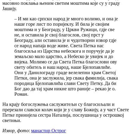
масовно поклања њеним светим моштима које су у граду
Јашију.
– И ми као српски народ је много волимо, и она је
наше горе лист по поријеклу. И била је својим
моштима и у Београду, у Цркви Ружици, гдје све
не, и оставила је свој благослов, свој прст у
Београду, али оставила је и чудотворни извор гдје
се народ напаја воде живе. Света Петка нас
благосиља из Царства небескога и поручује да је
земаљско мало царство, а Небеско је увијек и до
вијека. Молимо се да Света Петка благослови ову
свету обитељ и наш народ, наше Бјелопавлиће.
Они у Данилограду граде велелепни храм Светој
Петки, она је заслужила, јер свака фамилија, свака
породица Бјелопавлића слави Свету Петку. Да би
Бог дао да тај храм никне што раније – рекао је о.
Роман.
На крају богослужења саслужитељи су благосиљали и
пререзали славски колач који је у славу Божију, а у част Свете
Петке принијела сестра Наталија, послушница у острошкој
светињи.
Извор, фото
:
манастир Острог