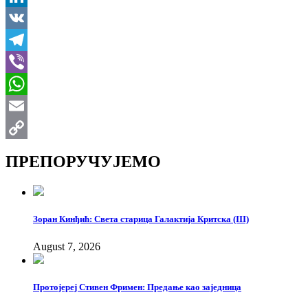
LinkedIn
VK
Telegram
Viber
WhatsApp
Email
Copy
ПРЕПОРУЧУЈЕМО
Link
Зоран Кинђић: Света старица Галактија Критска (III)
August 7, 2026
Протојереј Стивен Фримен: Предање као заједница