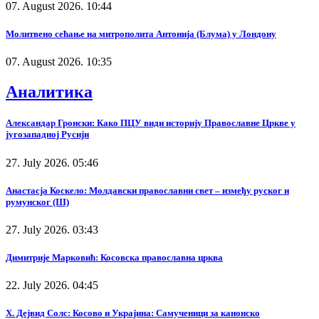
07. August 2026. 10:44
Молитвено сећање на митрополита Антонија (Блума) у Лондону
07. August 2026. 10:35
Аналитика
Александар Гронски: Како ПЦУ види историју Православне Цркве у
југозападној Русији
27. July 2026. 05:46
Анастасја Коскело: Молдавски православни свет – између руског и
румунског (III)
27. July 2026. 03:43
Димитрије Марковић: Косовска православна црква
22. July 2026. 04:45
Х. Дејвид Солс: Косово и Украјина: Самученици за канонско