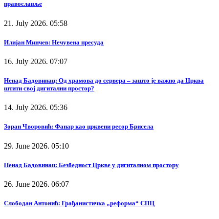
православље
21. July 2026. 05:58
Илијан Минчев: Нечувена пресуда
16. July 2026. 07:07
Ненад Бадовинац: Од храмова до сервера – зашто је важно да Црква
штити свој дигитални простор?
14. July 2026. 05:36
Зоран Чворовић: Фанар као црквени ресор Брисела
29. June 2026. 05:10
Ненад Бадовинац: Безбедност Цркве у дигиталном простору
26. June 2026. 06:07
Слободан Антонић: Грађанистичка „реформа“ СПЦ