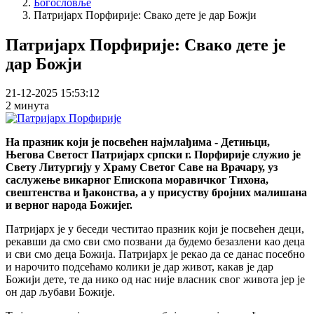
Богословље
Патријарх Порфирије: Свако дете је дар Божји
Патријарх Порфирије: Свако дете је
дар Божји
21-12-2025 15:53:12
2 минута
На празник који је посвећен најмлађима - Детињци,
Његова Светост Патријарх српски г. Порфирије служио је
Свету Литургију у Храму Светог Саве на Врачару, уз
саслужење викарног Епископа моравичког Тихона,
свештенства и ђаконства, а у присуству бројних малишана
и верног народа Божијег.
Патријарх је у беседи честитао празник који је посвећен деци,
рекавши да смо сви смо позвани да будемо безазлени као деца
и сви смо деца Божија. Патријарх је рекао да се данас посебно
и нарочито подсећамо колики је дар живот, какав је дар
Божији дете, те да нико од нас није власник свог живота јер је
он дар љубави Божије.