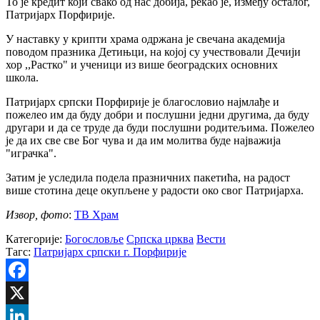
То је кредит који свако од нас добија, рекао је, између осталог,
Патријарх Порфирије.
У наставку у крипти храма одржана је свечана академија
поводом празника Детињци, на којој су учествовали Дечији
хор ,,Растко" и ученици из више београдских основних
школа.
Патријарх српски Порфирије је благословио најмлађе и
пожелео им да буду добри и послушни једни другима, да буду
другари и да се труде да буди послушни родитељима. Пожелео
је да их све све Бог чува и да им молитва буде најважија
"играчка".
Затим је уследила подела празничних пакетића, на радост
више стотина деце окупљене у радости око свог Патријарха.
Извор, фото
:
ТВ Храм
Категорије:
Богословље
Српска црква
Вести
Тагс:
Патријарх српски г. Порфирије
Facebook
X