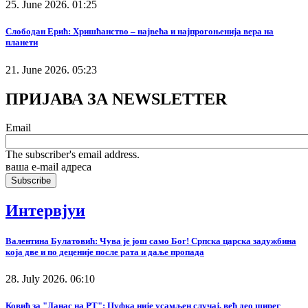
25. June 2026. 01:25
Слободан Ерић: Хришћанство – највећа и најпрогоњенија вера на
планети
21. June 2026. 05:23
ПРИЈАВА ЗА NEWSLETTER
Email
The subscriber's email address.
ваша е-mail адреса
Интервјуи
Валентина Булатовић: Чува је још само Бог! Српска царска задужбина
која две и по деценије после рата и даље пропада
28. July 2026. 06:10
Ковић за "Данас на РТ": Џуфка није усамљен случај, већ део ширег