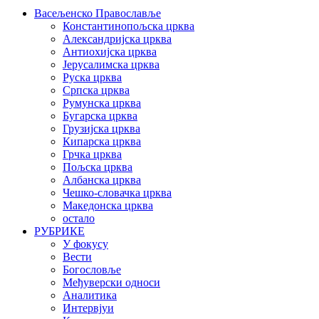
Васељенско Православље
Константинопољска црква
Александријска црква
Антиохијска црква
Јерусалимска црква
Руска црква
Српска црква
Румунска црква
Бугарска црква
Грузијска црква
Кипарска црква
Грчка црква
Пољска црква
Албанска црква
Чешко-словачка црква
Македонска црква
остало
РУБРИКЕ
У фокусу
Вести
Богословље
Међуверски односи
Аналитика
Интервјуи