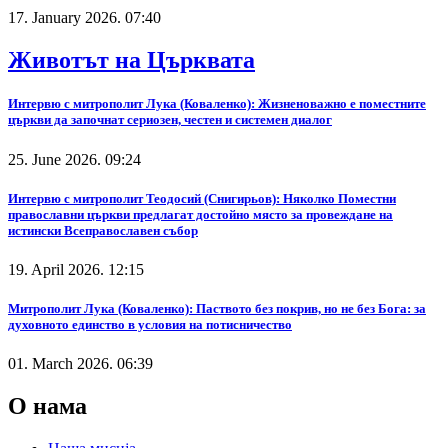
17. January 2026. 07:40
Животът на Църквата
Интервю с митрополит Лука (Коваленко): Жизненоважно е поместните
църкви да започнат сериозен, честен и системен диалог
25. June 2026. 09:24
Интервю с митрополит Теодосий (Снигирьов): Няколко Поместни
православни църкви предлагат достойно място за провеждане на
истински Всеправославен събор
19. April 2026. 12:15
Митрополит Лука (Коваленко): Паството без покрив, но не без Бога: за
духовното единство в условия на потисничество
01. March 2026. 06:39
О нама