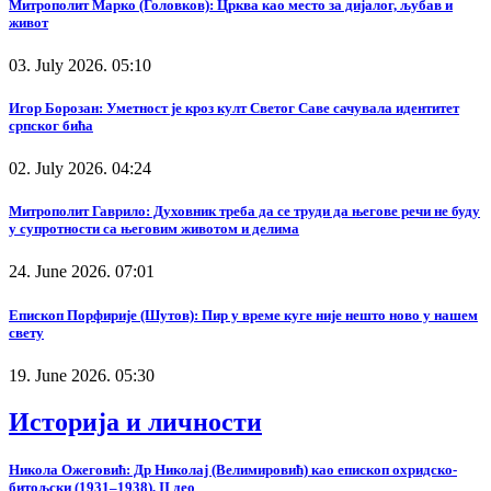
Митрополит Марко (Головков): Црква као место за дијалог, љубав и
живот
03. July 2026. 05:10
Игор Борозан: Уметност је кроз култ Светог Саве сачувала идентитет
српског бића
02. July 2026. 04:24
Митрополит Гаврило: Духовник треба да се труди да његове речи не буду
у супротности са његовим животом и делима
24. June 2026. 07:01
Епископ Порфирије (Шутов): Пир у време куге није нешто ново у нашем
свету
19. June 2026. 05:30
Историја и личности
Никола Ожеговић: Др Николај (Велимировић) као епископ охридско-
битољски (1931–1938), II део