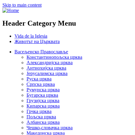
Skip to main content
Header Category Menu
Vida de la Iglesia
Животът на Църквата
Васељенско Православље
Константинопољска црква
Александријска црква
Антиохијска црква
Јерусалимска црква
Руска црква
Српска црква
Румунска црква
Бугарска црква
Грузијска црква
Кипарска црква
Грчка црква
Пољска црква
Албанска црква
Чешко-словачка црква
Македонска црква