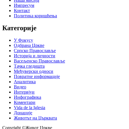
Наша мисија
Импресум
Контакт
Политика коришћења
Категорије
У Фокусу
Одбрана Цркве
Српско Православље
Историја и личности
Васељенско Православље
Тачка гледишта
Међуверски односи
Повратне информације
Аналитика
Видео
Интервјуи
Инфографика
Коментари
Vida de la Iglesia
Донације
Животът на Църквата
Copyright ©Живот Цркве