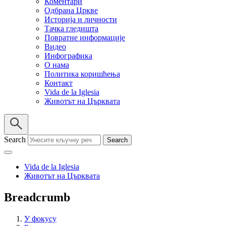
Коментари
Одбрана Цркве
Историја и личности
Тачка гледишта
Повратне информације
Видео
Инфографика
О нама
Политика коришћења
Контакт
Vida de la Iglesia
Животът на Църквата
Search
Vida de la Iglesia
Животът на Църквата
Breadcrumb
У фокусу