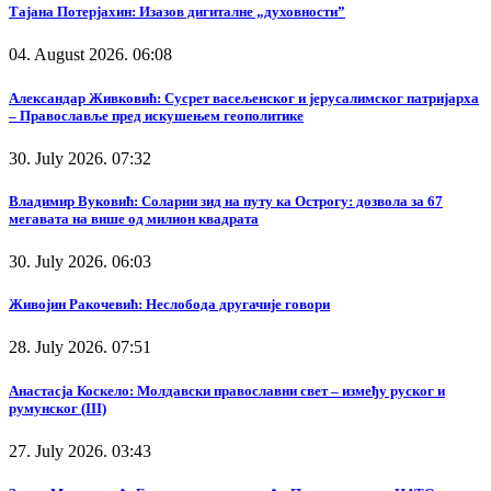
Тајана Потерјахин: Изазов дигиталне „духовности”
04. August 2026. 06:08
Александар Живковић: Сусрет васељенског и јерусалимског патријарха
– Православље пред искушењем геополитике
30. July 2026. 07:32
Владимир Вуковић: Соларни зид на путу ка Острогу: дозвола за 67
мегавата на више од милион квадрата
30. July 2026. 06:03
Живојин Ракочевић: Неслобода другачије говори
28. July 2026. 07:51
Анастасја Коскело: Молдавски православни свет – између руског и
румунског (III)
27. July 2026. 03:43