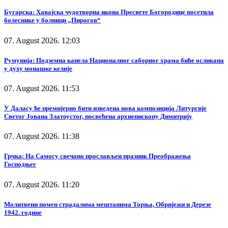
Бугарска: Хавајска чудотворна икона Пресвете Богородице посетила
болеснике у болници „Пирогов“
07. August 2026. 12:03
Румунија: Подземна капела Националног саборног храма биће осликана
у духу монашке келије
07. August 2026. 11:53
У Даласу ће премијерно бити изведена нова композиција Литургије
Светог Јована Златоустог, посвећена архиепископу Димитрију
07. August 2026. 11:38
Грчка: На Самосу свечано прослављен празник Преображења
Господњег
07. August 2026. 11:20
Молитвени помен страдалима мештанима Торња, Обријежи и Дерезе
1942. године