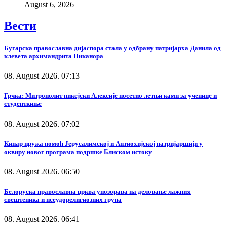
August 6, 2026
Вести
Бугарска православна дијаспора стала у одбрану патријарха Данила од
клевета архимандрита Никанора
08. August 2026. 07:13
Грчка: Митрополит никејски Алексије посетио летњи камп за ученице и
студенткиње
08. August 2026. 07:02
Кипар пружа помоћ Јерусалимској и Антиохијској патријаршији у
оквиру новог програма подршке Блиском истоку
08. August 2026. 06:50
Белоруска православна црква упозорава на деловање лажних
свештеника и псеудорелигиозних група
08. August 2026. 06:41