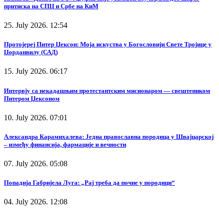
притиска на СПЦ и Србе на КиМ
25. July 2026. 12:54
Протојереј Питер Џексон: Моја искуства у Богословији Свете Тројице у
Џорданвилу (САД)
15. July 2026. 06:17
Интервју са некадашњим протестантским мисионаром — свештеником
Питером Џексоном
10. July 2026. 07:01
Александра Карамихалева: Једна православна породица у Швајцарској
– између финансија, фармације и вечности
07. July 2026. 05:08
Попадија Габријела Луга: „Рај треба да почне у породици“
04. July 2026. 12:08