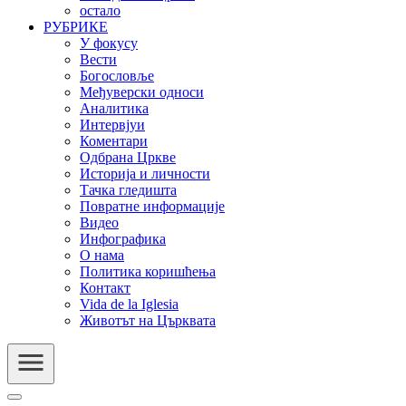
остало
РУБРИКЕ
У фокусу
Вести
Богословље
Међуверски односи
Аналитика
Интервјуи
Коментари
Одбрана Цркве
Историја и личности
Тачка гледишта
Повратне информације
Видео
Инфографика
О нама
Политика коришћења
Контакт
Vida de la Iglesia
Животът на Църквата