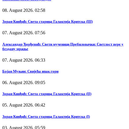
08. August 2026. 02:58
Зоран Кинђић: Света старица Галактија Критска (III)
07. August 2026. 07:56
Александар Ђорђевић: Свети мученици Пребиловачки: Светлост вере у
бездану мржње
07. August 2026. 06:33
Бојан Муњин: Свијећа ипак гори
06. August 2026. 09:05
Зоран Кинђић: Света старица Галактија Критска (II)
05. August 2026. 06:42
Зоран Кинђић: Света старица Галактија Критска (I)
03. August 2026. 05:59