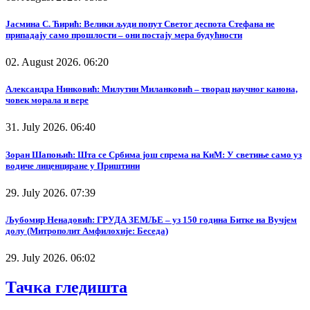
Јасмина С. Ћирић: Велики људи попут Светог деспота Стефана не
припадају само прошлости – они постају мера будућности
02. August 2026. 06:20
Александра Нинковић: Милутин Миланковић – творац научног канона,
човек морала и вере
31. July 2026. 06:40
Зоран Шапоњић: Шта се Србима још спрема на КиМ: У светиње само уз
водиче лиценциране у Приштини
29. July 2026. 07:39
Љубомир Ненадовић: ГРУДА ЗЕМЉЕ – уз 150 година Битке на Вучјем
долу (Митрополит Амфилохије: Беседа)
29. July 2026. 06:02
Тачка гледишта