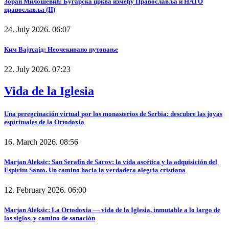
Зоран Милошевић: Бугарска црква између Православља и НАТО
православља (II)
24. July 2026. 06:07
Ким Вајтсајд: Неочекивано путовање
22. July 2026. 07:23
Vida de la Iglesia
Una peregrinación virtual por los monasterios de Serbia: descubre las joyas
espirituales de la Ortodoxia
16. March 2026. 08:56
Marjan Aleksic: San Serafín de Sarov: la vida ascética y la adquisición del
Espíritu Santo. Un camino hacia la verdadera alegría cristiana
12. February 2026. 06:00
Marjan Aleksic: La Ortodoxia — vida de la Iglesia, inmutable a lo largo de
los siglos, y camino de sanación