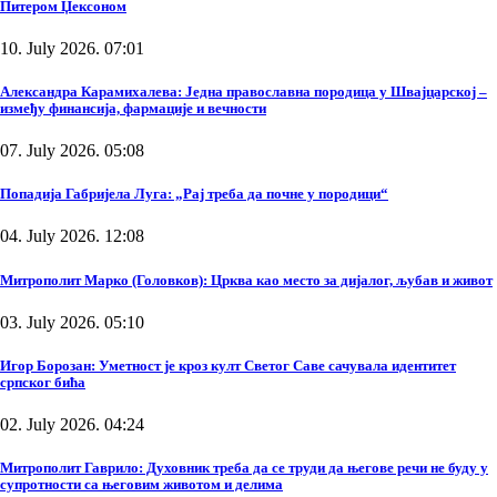
Питером Џексоном
10. July 2026. 07:01
Александра Карамихалева: Једна православна породица у Швајцарској –
између финансија, фармације и вечности
07. July 2026. 05:08
Попадија Габријела Луга: „Рај треба да почне у породици“
04. July 2026. 12:08
Митрополит Марко (Головков): Црква као место за дијалог, љубав и живот
03. July 2026. 05:10
Игор Борозан: Уметност је кроз култ Светог Саве сачувала идентитет
српског бића
02. July 2026. 04:24
Митрополит Гаврило: Духовник треба да се труди да његове речи не буду у
супротности са његовим животом и делима