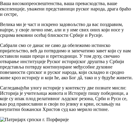
Ваша високопреосвештенства, ваша превасходства, ваше
екселенције, уважени представници руског народа, драга браћо
и сестре,
Велика ми је част и искрено задовољство да вас поздравим,
најпре, у своје лично име, али и у име свих оних који носе у
срцима вековни осећај блискости Србије и Русије.
Сабрали смо се данас не само да обележимо истинско
пријатељство, већ да потврдимо и запечатимо завет који су нам
оставили наши преци и претходници. У том духу, свечано
отварање институције Руског историјског друштва у Србији
представља потврду континуиране међусобне духовне
повезаности српског и руског народа, који складно и сродно
живе кроз историју и који ће, ако Бог дâ, тако и у будуће живети.
Сагледавајући улогу историје у контексту две познате мисли:
Историја је учитељица живота и Историју пишу победници, а
које су ипак плод релативног људског резона, Срби и Руси се,
као род православни и своји по језику и крви, ослањају на
неупитни божански Христов суд као мерило истине.