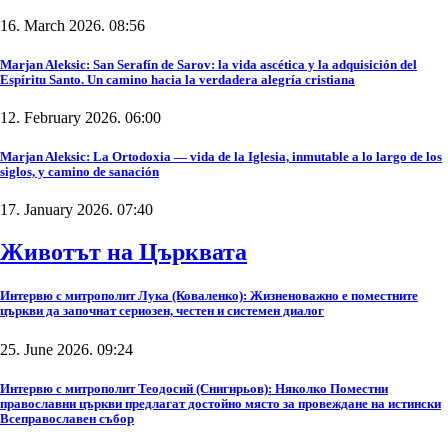
16. March 2026. 08:56
Marjan Aleksic: San Serafín de Sarov: la vida ascética y la adquisición del
Espíritu Santo. Un camino hacia la verdadera alegría cristiana
12. February 2026. 06:00
Marjan Aleksic: La Ortodoxia — vida de la Iglesia, inmutable a lo largo de los
siglos, y camino de sanación
17. January 2026. 07:40
Животът на Църквата
Интервю с митрополит Лука (Коваленко): Жизненоважно е поместните
църкви да започнат сериозен, честен и системен диалог
25. June 2026. 09:24
Интервю с митрополит Теодосий (Снигирьов): Няколко Поместни
православни църкви предлагат достойно място за провеждане на истински
Всеправославен събор