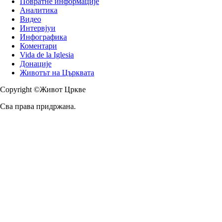
Повратне информације
Аналитика
Видео
Интервјуи
Инфографика
Коментари
Vida de la Iglesia
Донације
Животът на Църквата
Copyright ©Живот Цркве
Сва права придржана.