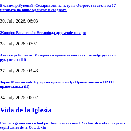
Владимир Вуковић: Соларни зид на путу ка Острогу: дозвола за 67
мегавата на више од милион квадрата
30. July 2026. 06:03
Живојин Ракочевић: Неслобода другачије говори
28. July 2026. 07:51
Анастасја Коскело: Молдавски православни свет – између руског и
румунског (III)
27. July 2026. 03:43
Зоран Милошевић: Бугарска црква између Православља и НАТО
православља (II)
24. July 2026. 06:07
Vida de la Iglesia
Una peregrinación virtual por los monasterios de Serbia: descubre las joyas
espirituales de la Ortodoxia