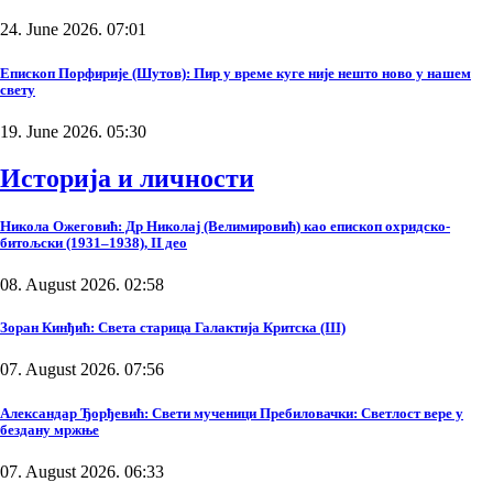
24. June 2026. 07:01
Епископ Порфирије (Шутов): Пир у време куге није нешто ново у нашем
свету
19. June 2026. 05:30
Историја и личности
Никола Ожеговић: Др Николај (Велимировић) као епископ охридско-
битољски (1931–1938), II део
08. August 2026. 02:58
Зоран Кинђић: Света старица Галактија Критска (III)
07. August 2026. 07:56
Александар Ђорђевић: Свети мученици Пребиловачки: Светлост вере у
бездану мржње
07. August 2026. 06:33