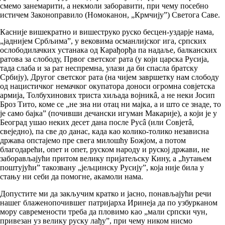
смемо занемарити, а некмоли заборавити, при чему посебно
истичем Законоправило (Номоканон, „Крмчију”) Светога Саве.
Касније вишекратно и вишеструко руско бесцен-уздарје нама,
„јаднијем Србљима”, у вековима османлијског ига, српских
ослободилачких устанака од Карађорђа па надаље, балканских
ратова за слободу, Првог светског рата (у који царска Русија,
тада слаба и за рат неспремна, улази да би спасла братску
Србију), Другог светског рата (на чијем завршетку нам слободу
од нацистичког немачког окупатора доноси огромна совјетска
армија, Толбухинових триста хиљада војникâ, а не неки Јосип
Броз Тито, коме се „не зна ни отац ни мајка, а и што се знаде, то
је само бајка” (почивши дечански игуман Макарије), а који је у
Београд ушао неких десет дана после Русâ (или Совјетâ,
свеједно), па све до данас, када као колико-толико независна
држава опстајемо пре свега милошћу Божјом, а потом
благодарећи, опет и опет, руском народу и руској држави, не
заборављајући притом велику пријатељску Кину, а „ћутањем
поштујући” такозвану „јељцинску Русију”, која није била у
стању ни себи да помогне, акамоли нама.
Допустите ми да закључим кратко и јасно, понављајући речи
нашег блаженопочившег патријарха Иринеја да по узбурканом
мору савремености треба да пловимо као „мали српски чун,
привезан уз велику руску лађу”, при чему ником нисмо