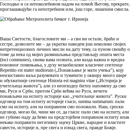
Господње и са непоколебивом надом на помоћ Његову, прекрате,
проглашавајући га непотребним или, још горе, лишеним смисла.
Ваша Светости, благословите ми – а сви ви остали, браћо и
сестре, дозволите ми – да укратко наведем још неколико својих
непретенциозних личних мисли на дату тему, са пуном свешћу о
томе да нека од мојих размишљања представљају општа места
(loci communes), свима вама позната, али вазда важна и вредна
поновног помињања, у духу незаобилазне класичне сентенце
Repetitio est mаter studiorum („Понављање је мати учења”), коју
неизоставно ваља разумевати и тумачити у оквиру много шире
и обухватније сентенце Historia est magistra vitae („Историја је
учитељица живота”), али уз неопходну битну напомену да смо
ми, Руси и Срби, притом Срби већма но Руси, вечити
понављачи на испиту историје као „учитељице живота”. Руски
одговор на том испиту историје гласи, summa summarum: пали
смо на испиту, али на поправном смо положили. Наш, српски
одговор, могао би, чини ми се, да гласи: пали смо на испиту, али
не губимо наду да ћемо на предстојећем поправном испиту ипак
некако поправити негативну оцену Цркве, народне и властите
савести, историје и, пре свега и изнад свега, правде Божје.