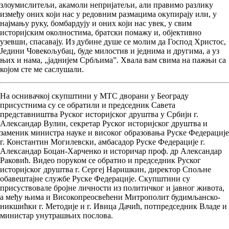
злоумислитељи, акамоли непријатељи, али правимо разлику
између оних који нас у редовним размацима окупирају или, у
најмању руку, бомбардују и оних који нас увек, у свим
историјским околностима, братски помажу и, објективно
узевши, спасавају. Из дубине душе се молим да Господ Христос,
Једини Човекољубац, буде милостив и једнима и другима, а уз
њих и нама, „јаднијем Србљима”. Хвала вам свима на пажњи са
којом сте ме саслушали.
На оснивачкој скупштини у МТС дворани у Београду
присустнима су се обратили и председник Савета
представништва Руског историјског друштва у Србији г.
Александар Вулин, секретар Руског историјског друштва и
заменик министра науке и високог образовања Руске Федерације
г. Константин Могилевски, амбасадор Руске Федерације г.
Александар Боцан-Харченко и историчар проф. др Александар
Раковић. Видео поруком се обратио и председник Руског
историјског друштва г. Сергеј Наришкин, директор Спољне
обавештајне службе Руске Федерације. Скупштини су
присуствовале бројне личности из политичког и јавног живота,
а међу њима и Високопреосвећени Митрополит будимљанско-
никшићки г. Методије и г. Ивица Дачић, потпредседник Владе и
министар унутрашњих послова.