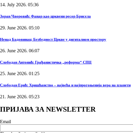
14. July 2026. 05:36
Зоран Чворовић: Фанар као црквени ресор Брисела
29. June 2026. 05:10
Ненад Бадовинац: Безбедност Цркве у дигиталном простору
26. June 2026. 06:07
Слободан Антонић: Грађанистичка „реформа“ СПЦ
25. June 2026. 01:25
Слободан Ерић: Хришћанство – највећа и најпрогоњенија вера на планети
21. June 2026. 05:23
ПРИЈАВА ЗА NEWSLETTER
Email