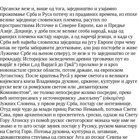
Органске везе и, више од тога, заједништво и узајамно
прожимање Срба и Руса потичу из прадавних времена, из епохе
велике заједнице словенских племена, расутих по
пространствима Источне и Северне Европе, као и Предње
Азије. Доцније, у доба после велике сеоба народâ, када од
ранијих племена настају народи, а од наречјâ језици, и када су
Срби већ највећа словенска заједница на југу Европе (при чему
ипак не треба заборавити десетковане, али још постојеће и живе
Лужичке Србе на њеном северу), те везе и то заједништво се не
прекидају. Историјски засведочени древни трговачки пут из
варјâг в грéки („од Варјагâ до Гркâ”) пролазио је и кроз
новонастале српске области, потом државе, на европском
Југоистоку. После крштења Русâ у време светога и великога
кијевскога кнеза Владимира духовне, црквене, културне и друге
руске везе са ромејским светом или „византијским
Комонвелтом”, не толико непосредне колико посредне, преко
већ интегрисаних у источноримску „васељену” (οἰκομένη)
Јужних Словена, у првом реду Срба, постају све интезивније.
Отуд није чудо да млади принц Растко Немањић, потоњи Свети
Сава, први архиепископ и просветитељ српски, одлази на Свету
Гору Атонску уз помоћ руског светогорског монаха чије име не
знамо и то што остаје заувек постаје у Русику, руском манастиру
на Светој Гори. Потоња духовна, културна и, штавише,
државотворна струјања од српског Југа до руског Севера не