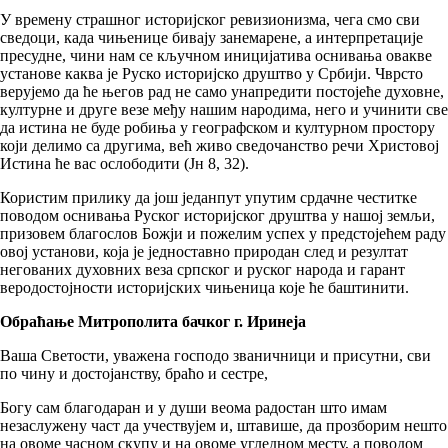
У времену страшног историјског ревизионизма, чега смо сви
сведоци, када чињенице бивају занемарене, а интерпретације
пресудне, чини нам се кључном иницијатива оснивања овакве
установе каква је Руско историјско друштво у Србији. Чврсто
верујемо да ће његов рад не само унапредити постојеће духовне,
културне и друге везе међу нашим народима, него и учинити све
да истина не буде робиња у географском и културном простору
који делимо са другима, већ живо сведочанство речи Христовој
Истина ће вас ослободити (Јн 8, 32).
Користим прилику да још једанпут упутим срдачне честитке
поводом оснивања Руског историјског друштва у нашој земљи,
призовем благослов Божји и пожелим успех у предстојећем раду
овој установи, која је једноставно природан след и резултат
негованих духовних веза српског и руског народа и гарант
веродостојности историјских чињеница које ће баштинити.
Обраћање Митрополита бачког г. Иринеја
Ваша Светости, уважена господо званичници и присутни, сви
по чину и достојанству, браћо и сестре,
Богу сам благодаран и у души веома радостан што имам
незаслужену част да учествујем и, штавише, да прозборим нешто
на овоме часном скупу и на овоме угледном месту, а поводом