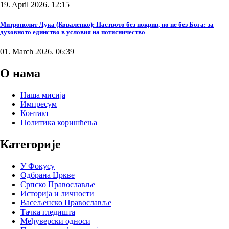
19. April 2026. 12:15
Митрополит Лука (Коваленко): Паството без покрив, но не без Бога: за
духовното единство в условия на потисничество
01. March 2026. 06:39
О нама
Наша мисија
Импресум
Контакт
Политика коришћења
Категорије
У Фокусу
Одбрана Цркве
Српско Православље
Историја и личности
Васељенско Православље
Тачка гледишта
Међуверски односи