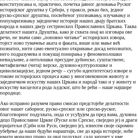
конституисања и, практично, почетка јавног деловања Руског
историјског друштва у Србији, у пракси, рекао бих, једног
руско-српског друштва, посвећеног упознавању, изучавању и
популаризовању заједничке историје наших двају братских
народа и наших двеју сестринских Православних Цркава. Таква
делатност нашега Друштва, како је схвата онај ко изговара ове
речи, не значи само „поновно читање” историјских извора,
тојест ново тумачење аката и факата, више или мање већ
познатих, нити само евентуално откривање досад непознатих,
него подразумева и покушај понирања у феноменолошки
невидљиве, а онтолошки пресудне дубинске, суштаствене,
метафизичке (читај: верске, духовно-културолошке и
цивилизацијске, једном речју – сугубо идентитетске) изворе и
токове историјских процеса како у многовековном животу и
заједничком искуству наших Цркава и народâ тако и у животу и
искуству васцелога рода људског, што ће рећи – наше најшире
породице.
Ако исправно разумем прави смисао предстојеће делатности
овог нашег саборног, руско-српског или српско-руског,
благотворног подухвата, онда се усуђујем да пред вама, духовна
децо Православне Цркве (Руске или Српске, свеједно је) и драги
пријатељи (Срби или Руси, свеједно је), изнесем своје скромно
убеђење да наши будући нараштаји, све до краја историје, неће
имати морално право да овај подухват, сада започет у име