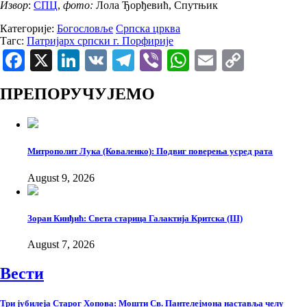
Извор
:
СПЦ
,
фото:
Лола Ђорђевић, Спутњик
Категорије:
Богословље
Српска црква
Тагс:
Патријарх српски г. Порфирије
Facebook
X
LinkedIn
VK
Telegram
Viber
WhatsApp
Email
Copy
Link
ПРЕПОРУЧУЈЕМО
Митрополит Лука (Коваленко): Подвиг поверења усред рата
August 9, 2026
Зоран Кинђић: Света старица Галактија Критска (III)
August 7, 2026
Вести
Три јубилеја Старог Хопова: Мошти Св. Пантелејмона наставља челу