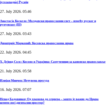
југозападној Русији
27. July 2026. 05:46
Анастасја Коскело: Молдавски православни свет – између руског и
румунског (III)
27. July 2026. 03:43
Димитрије Марковић: Косовска православна црква
22. July 2026. 04:45
Х. Дејвид Солс: Косово и Украјина: Самученици за канонско православље
21. July 2026. 05:58
Илијан Минчев: Нечувена пресуда
16. July 2026. 07:07
Ненад Бадовинац: Од храмова до сервера – зашто је важно да Црква
штити свој дигитални простор?