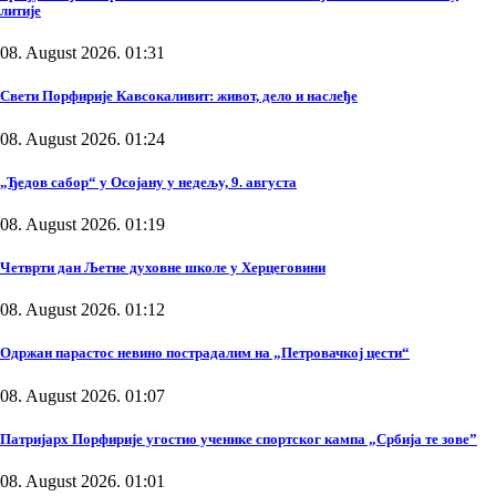
литије
08. August 2026. 01:31
Свети Порфирије Кавсокаливит: живот, дело и наслеђе
08. August 2026. 01:24
„Ђедов сабор“ у Осојану у недељу, 9. августа
08. August 2026. 01:19
Четврти дан Љетне духовне школе у Херцеговини
08. August 2026. 01:12
Одржан парастос невино пострадалим на „Петровачкој цести“
08. August 2026. 01:07
Патријарх Порфирије угостио ученике спортског кампа „Србија те зове”
08. August 2026. 01:01