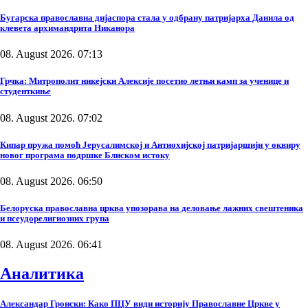
Бугарска православна дијаспора стала у одбрану патријарха Данила од
клевета архимандрита Никанора
08. August 2026. 07:13
Грчка: Митрополит никејски Алексије посетио летњи камп за ученице и
студенткиње
08. August 2026. 07:02
Кипар пружа помоћ Јерусалимској и Антиохијској патријаршији у оквиру
новог програма подршке Блиском истоку
08. August 2026. 06:50
Белоруска православна црква упозорава на деловање лажних свештеника
и псеудорелигиозних група
08. August 2026. 06:41
Аналитика
Александар Гронски: Како ПЦУ види историју Православне Цркве у