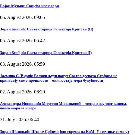
Бојан Муњин: Свијећа ипак гори
06. August 2026. 09:05
Зоран Кинђић: Света старица Галактија Критска (II)
05. August 2026. 06:42
Зоран Кинђић: Света старица Галактија Критска (I)
03. August 2026. 05:59
Јасмина С. Ћирић: Велики људи попут Светог деспота Стефана не
припадају само прошлости – они постају мера будућности
02. August 2026. 06:20
Александра Нинковић: Милутин Миланковић – творац научног канона,
човек морала и вере
31. July 2026. 06:40
Зоран Шапоњић: Шта се Србима још спрема на КиМ: У светиње само уз