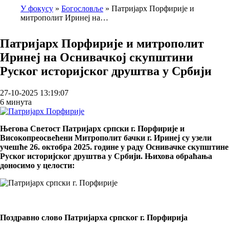
У фокусу
Богословље
Патријарх Порфирије и
митрополит Иринеј на…
Breadcrumb
Патријарх Порфирије и митрополит
Иринеј на Оснивачкој скупштини
Руског историјског друштва у Србији
27-10-2025 13:19:07
6 минута
Његова Светост Патријарх српски г. Порфирије и
Високопреосвећени Митрополит бачки г. Иринеј су узели
учешће 26. октобра 2025. године у раду Оснивачке скупштине
Руског историјског друштва у Србији. Њихова обраћања
доносимо у целости:
Поздравно слово Патријарха српског г. Порфирија