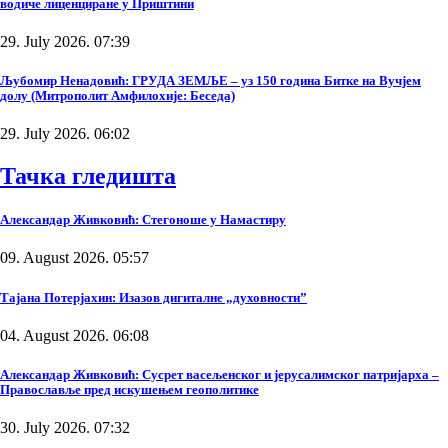
водиче лиценциране у Приштини
29. July 2026. 07:39
Љубомир Ненадовић: ГРУДА ЗЕМЉЕ – уз 150 година Битке на Вучјем
долу (Митрополит Амфилохије: Беседа)
29. July 2026. 06:02
Тачка гледишта
Александар Живковић: Стегоноше у Намастиру
09. August 2026. 05:57
Тајана Потерјахин: Изазов дигиталне „духовности”
04. August 2026. 06:08
Александар Живковић: Сусрет васељенског и јерусалимског патријарха –
Православље пред искушењем геополитике
30. July 2026. 07:32