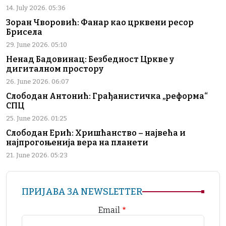
14. July 2026. 05:36
Зоран Чворовић: Фанар као црквени ресор
Брисела
29. June 2026. 05:10
Ненад Бадовинац: Безбедност Цркве у
дигиталном простору
26. June 2026. 06:07
Слободан Антонић: Грађанистичка „реформа“
СПЦ
25. June 2026. 01:25
Слободан Ерић: Хришћанство – највећа и
најпрогоњенија вера на планети
21. June 2026. 05:23
ПРИЈАВА ЗА NEWSLETTER
Email