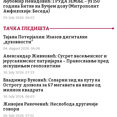
Љубомир Ненадовић: ГРУДА ЗЕМЉЕ – уз 150
година Битке на Вучјем долу (Митрополит
Амфилохије: Беседа)
29. July 2026. 06:02
ТАЧКА ГЛЕДИШТА
Тајана Потерјахин: Изазов дигиталне
„духовности”
04. August 2026. 06:08
Александар Живковић: Сусрет васељенског и
јерусалимског патријарха – Православље пред
искушењем геополитике
30. July 2026. 07:32
Владимир Вуковић: Соларни зид на путу ка
Острогу: дозвола за 67 мегавата на више од
милион квадрата
30. July 2026. 06:03
Живојин Ракочевић: Неслобода другачије
говори
28. July 2026. 07:51