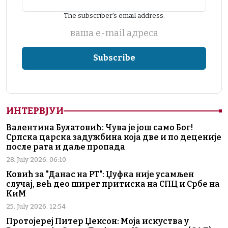
The subscriber's email address.
ваша е-mail адреса
ИНТЕРВЈУИ
Валентина Булатовић: Чува је још само Бог!
Српска царска задужбина која две и по деценије
после рата и даље пропада
28. July 2026. 06:10
Ковић за "Данас на РТ": Џуфка није усамљен
случај, већ део ширег притиска на СПЦ и Србе на
КиМ
25. July 2026. 12:54
Протојереј Питер Џексон: Моја искуства у