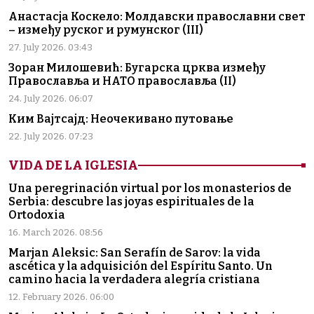
Анастасја Коскело: Молдавски православни свет
– између руског и румунског (III)
27. July 2026. 03:43
Зоран Милошевић: Бугарска црква између
Православља и НАТО православља (II)
24. July 2026. 06:07
Ким Вајтсајд: Неочекивано путовање
22. July 2026. 07:23
VIDA DE LA IGLESIA
Una peregrinación virtual por los monasterios de
Serbia: descubre las joyas espirituales de la
Ortodoxia
16. March 2026. 08:56
Marjan Aleksic: San Serafín de Sarov: la vida
ascética y la adquisición del Espíritu Santo. Un
camino hacia la verdadera alegría cristiana
12. February 2026. 06:00