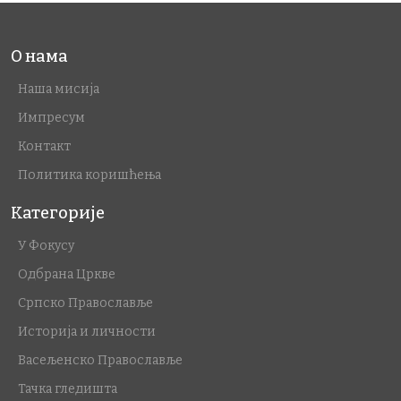
О нама
Наша мисија
Импресум
Контакт
Политика коришћења
Категорије
У Фокусу
Одбрана Цркве
Српско Православље
Историја и личности
Васељенско Православље
Тачка гледишта