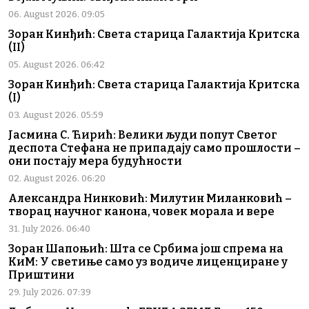
06. August 2026. 09:05
Зоран Кинђић: Света старица Галактија Критска
(II)
05. August 2026. 06:42
Зоран Кинђић: Света старица Галактија Критска
(I)
03. August 2026. 05:59
Јасмина С. Ћирић: Велики људи попут Светог
деспота Стефана не припадају само прошлости –
они постају мера будућности
02. August 2026. 06:20
Александра Нинковић: Милутин Миланковић –
творац научног канона, човек морала и вере
31. July 2026. 06:40
Зоран Шапоњић: Шта се Србима још спрема на
КиМ: У светиње само уз водиче лиценциране у
Приштини
29. July 2026. 07:39