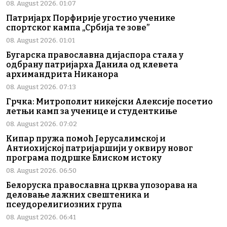
08. August 2026. 01:07
Патријарх Порфирије угостио ученике
спортског кампа „Србија те зове”
08. August 2026. 01:01
Бугарска православна дијаспора стала у
одбрану патријарха Данила од клевета
архимандрита Никанора
08. August 2026. 07:13
Грчка: Митрополит никејски Алексије посетио
летњи камп за ученице и студенткиње
08. August 2026. 07:02
Кипар пружа помоћ Јерусалимској и
Антиохијској патријаршији у оквиру новог
програма подршке Блиском истоку
08. August 2026. 06:50
Белоруска православна црква упозорава на
деловање лажних свештеника и
псеудорелигиозних група
08. August 2026. 06:41