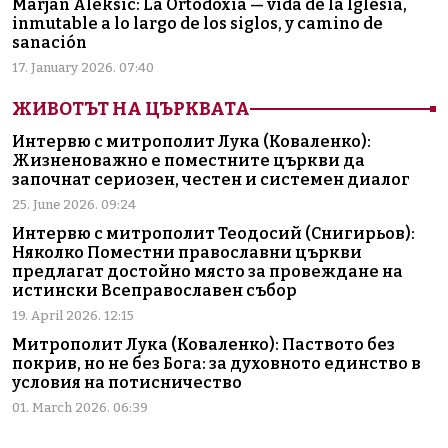
Marjan Aleksic: La Ortodoxia — vida de la Iglesia,
inmutable a lo largo de los siglos, y camino de
sanación
17. January 2026. 07:40
ЖИВОТЪТ НА ЦЪРКВАТА
Интервю с митрополит Лука (Коваленко):
Жизненоважно е поместните църкви да
започнат сериозен, честен и системен диалог
25. June 2026. 09:24
Интервю с митрополит Теодосий (Снигирьов):
Няколко Поместни православни църкви
предлагат достойно място за провеждане на
истински Всеправославен събор
19. April 2026. 12:15
Митрополит Лука (Коваленко): Паството без
покрив, но не без Бога: за духовното единство в
условия на потисничество
01. March 2026. 06:39