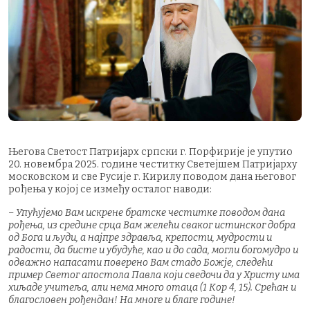
Његова Светост Патријарх српски г. Порфирије је упутио
20. новембра 2025. године честитку Светејшем Патријарху
московском и све Русије г. Кирилу поводом дана његовог
рођења у којој се између осталог наводи:
– Упућујемо Вам искрене братске честитке поводом дана
рођења, из средине срца Вам желећи сваког истинског добра
од Бога и људи, а најпре здравља, крепости, мудрости и
радости, да бисте и убудуће, као и до сада, могли богомудро и
одважно напасати поверено Вам стадо Божје, следећи
пример Светог апостола Павла који сведочи да у Христу има
хиљаде учитеља, али нема много отаца (1 Кор 4, 15). Срећан и
благословен рођендан! На многе и благе године!