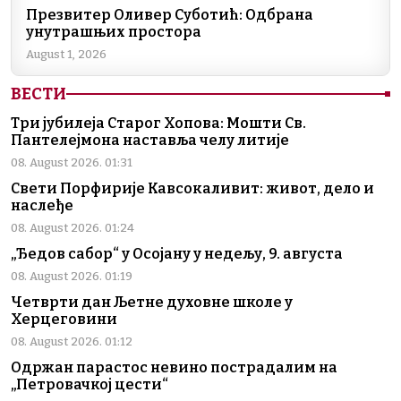
Презвитер Оливер Суботић: Одбрана
унутрашњих простора
August 1, 2026
ВЕСТИ
Три јубилеја Старог Хопова: Мошти Св.
Пантелејмона наставља челу литије
08. August 2026. 01:31
Свети Порфирије Кавсокаливит: живот, дело и
наслеђе
08. August 2026. 01:24
„Ђедов сабор“ у Осојану у недељу, 9. августа
08. August 2026. 01:19
Четврти дан Љетне духовне школе у
Херцеговини
08. August 2026. 01:12
Одржан парастос невино пострадалим на
„Петровачкој цести“