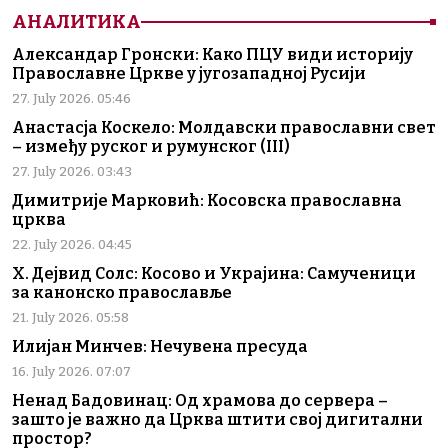
АНАЛИТИКА
Александар Гронски: Како ПЦУ види историју
Православне Цркве у југозападној Русији
27. July 2026. 05:46
Анастасја Коскело: Молдавски православни свет
– између руског и румунског (III)
27. July 2026. 03:43
Димитрије Марковић: Косовска православна
црква
22. July 2026. 04:45
Х. Дејвид Солс: Косово и Украјина: Самученици
за канонско православље
21. July 2026. 05:58
Илијан Минчев: Нечувена пресуда
16. July 2026. 07:07
Ненад Бадовинац: Од храмова до сервера –
зашто је важно да Црква штити свој дигитални
простор?