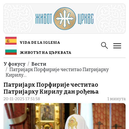
Skip to main content
VIDA DE LA IGLESIA
ЖИВОТЪТ НА ЦЪРКВАТА
Breadcrumb
У фокусу
Вести
Патријарх Порфирије честитao Патријарху
Кирилу…
Патријарх Порфирије честитao
Патријарху Кирилу дан рођења
20-11-2025 17:51:58
1 минута