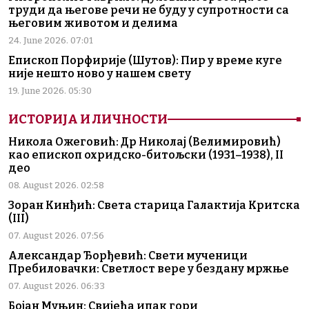
труди да његове речи не буду у супротности са
његовим животом и делима
24. June 2026. 07:01
Епископ Порфирије (Шутов): Пир у време куге
није нешто ново у нашем свету
19. June 2026. 05:30
ИСТОРИЈА И ЛИЧНОСТИ
Никола Ожеговић: Др Николај (Велимировић)
као епископ охридско-битољски (1931–1938), II
део
08. August 2026. 02:58
Зоран Кинђић: Света старица Галактија Критска
(III)
07. August 2026. 07:56
Александар Ђорђевић: Свети мученици
Пребиловачки: Светлост вере у бездану мржње
07. August 2026. 06:33
Бојан Муњин: Свијећа ипак гори