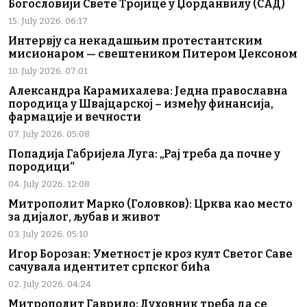
Богословији Свете Тројице у Џорданвилу (САД)
15. July 2026. 06:17
Интервју са некадашњим протестантским
мисионаром — свештеником Питером Џексоном
10. July 2026. 07:01
Александра Карамихалева: Једна православна
породица у Швајцарској – између финансија,
фармације и вечности
07. July 2026. 05:08
Попадија Габријела Луга: „Рај треба да почне у
породици“
04. July 2026. 12:08
Митрополит Марко (Головков): Црква као место
за дијалог, љубав и живот
03. July 2026. 05:10
Игор Борозан: Уметност је кроз култ Светог Саве
сачувала идентитет српског бића
02. July 2026. 04:24
Митрополит Гаврило: Духовник треба да се