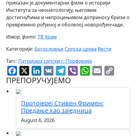
приказан је документарни филм о историји
Института за неонатологију, његовим
достигнућима и непроцењивом доприносу бризи о
превремено рођеној и оболелој новорођенчади.
Извор, фото
:
ТВ Храм
Категорије:
Богословље
Српска црква
Вести
Тагс:
Патријарх српски г. Порфирије
Facebook
X
LinkedIn
VK
Telegram
Viber
WhatsAp
Email
Cop
Link
ПРЕПОРУЧУЈЕМО
Протојереј Стивен Фримен:
Предање као заједница
August 6, 2026