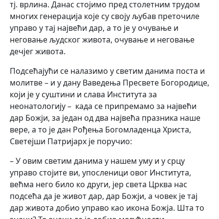
тј. врлина. Данас стојимо пред столетним трудом
многих генерација које су своју љубав преточиле
управо у тај највећи дар, а то је у очување и
неговање људског живота, очување и неговање
дечјег живота.
Подсећајући се налазимо у светим данима поста и
молитве – и у дану Ваведења Пресвете Богородице,
који је у суштини и слава Института за
неонатологију – када се припремамо за највећи
дар Божји, за један од два највећа празника наше
вере, а то је дан Рођења Богомладенца Христа,
Светејши Патријарх је поручио:
– У овим светим данима у нашем уму и у срцу
управо стојите ви, упосленици овог Института,
већма него било ко други, јер света Црква нас
подсећа да је живот дар, дар Божји, а човек је тај
дар живота добио управо као икона Божја. Шта то