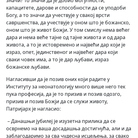
значи? То значи да је добио могућности,
капацитете, дарове и способности да се уподоби
Богу, а то значи да учествује у свакој врсти
савршенства, да учествује у оном што је божанско,
оном што је живот Божји. У том смислу нема већег
дара и нема веће тајне од тајне живота и од дара
живота, а то је истовремено и највећи дар који је
израз, опет, јединственог и највећег дара који
сваки човек има, а то је дар љубави, израз
божанске љубави.
Нагласивши да је позив оних који радите у
Институту за неонатологију много више него тек
пука професија, да је то призив и позив одозго,
призив и позив Божји да се служи животу,
Патријарх је нагласио:
– Данашњи јубилеј је изузетна прилика да се
осврнемо на ваша досадашња достигнућа, али и да
заблагодаримо за сва чудесна исцељења, за свако