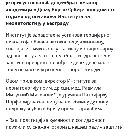
је присуствовао 4. децембра свечаној
академији у Дому Војске Србије поводом сто
година од оснивања Института за
неонатологију у Београду.
Институт је здравствена установа терцијарног
нивоа која обавља високоспецијализовану,
специјалистичко-консултативну и стационарну
здравствену делатност у области здравствене
заштите превремено рођене деце, деце мале
телесне масе и угрожене новорођенчади.
Овом приликом, директор Института за
неонатологију прим. др сци. мед. Радмила
Милуснић Миленовић је уручила Патријарху
Порфирију захвалницу за несебичну духовну
подршку, љубав и бригу према најмлађима.
– Ваш подстицај за хуманост и солидарност
пружили су снажан ослонац нашем раду у заштити