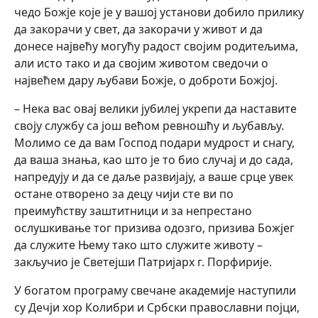
чедо Божје које је у вашој установи добило прилику
да закорачи у свет, да закорачи у живот и да
донесе највећу могућу радост својим родитељима,
али исто тако и да својим животом сведочи о
највећем дару љубави Божје, о доброти Божјој.
– Нека вас овај велики јубилеј укрепи да наставите
своју службу са још већом ревношћу и љубављу.
Молимо се да вам Господ подари мудрост и снагу,
да ваша знања, као што је то био случај и до сада,
напредују и да се даље развијају, а ваше срце увек
остане отворено за децу чији сте ви по
преимућству заштитници и за непрестано
ослушкивање тог призива одозго, призива Божјег
да служите Њему тако што служите животу –
закључио је Светејши Патријарх г. Порфирије.
У богатом програму свечане академије наступили
су Дечји хор Колибри и Србски православни појци,