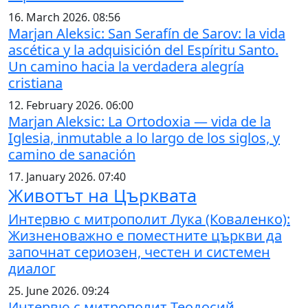
16. March 2026. 08:56
Marjan Aleksic: San Serafín de Sarov: la vida
ascética y la adquisición del Espíritu Santo.
Un camino hacia la verdadera alegría
cristiana
12. February 2026. 06:00
Marjan Aleksic: La Ortodoxia — vida de la
Iglesia, inmutable a lo largo de los siglos, y
camino de sanación
17. January 2026. 07:40
Животът на Църквата
Интервю с митрополит Лука (Коваленко):
Жизненоважно е поместните църкви да
започнат сериозен, честен и системен
диалог
25. June 2026. 09:24
Интервю с митрополит Теодосий