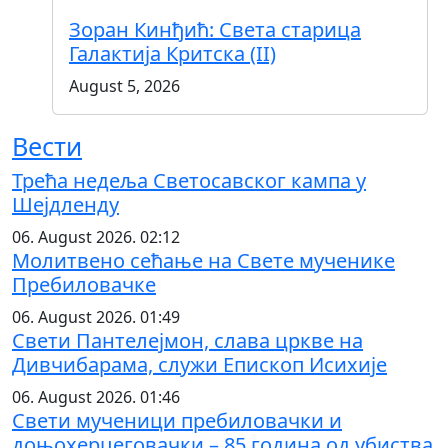
Зоран Кинђић: Света старица
Галактија Критска (II)
August 5, 2026
Вести
Трећа недеља Светосавског кампа у
Шејдленду
06. August 2026. 02:12
Молитвено сећање на Свете мученике
Пребиловачке
06. August 2026. 01:49
Свети Пантелејмон, слава цркве на
Дивчибарама, служи Епископ Исихије
06. August 2026. 01:46
Свети мученици пребиловачки и
доњохерцеговачки – 85 година од убиства