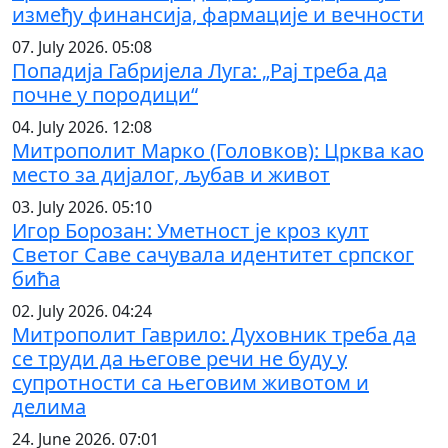
између финансија, фармације и вечности
07. July 2026. 05:08
Попадија Габријела Луга: „Рај треба да
почне у породици“
04. July 2026. 12:08
Митрополит Марко (Головков): Црква као
место за дијалог, љубав и живот
03. July 2026. 05:10
Игор Борозан: Уметност је кроз култ
Светог Саве сачувала идентитет српског
бића
02. July 2026. 04:24
Митрополит Гаврило: Духовник треба да
се труди да његове речи не буду у
супротности са његовим животом и
делима
24. June 2026. 07:01