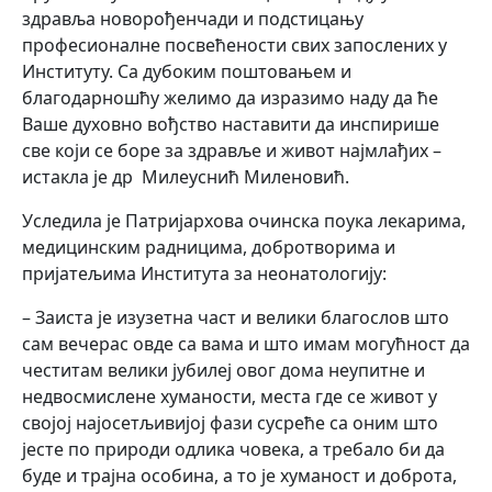
здравља новорођенчади и подстицању
професионалне посвећености свих запослених у
Институту. Са дубоким поштовањем и
благодарношћу желимо да изразимо наду да ће
Ваше духовно вођство наставити да инспирише
све који се боре за здравље и живот најмлађих –
истакла је др Милеуснић Миленовић.
Уследила је Патријархова очинска поука лекарима,
медицинским радницима, добротворима и
пријатељима Института за неонатологију:
– Заиста је изузетна част и велики благослов што
сам вечерас овде са вама и што имам могућност да
честитам велики јубилеј овог дома неупитне и
недвосмислене хуманости, места где се живот у
својој најосетљивијој фази сусреће са оним што
јесте по природи одлика човека, а требало би да
буде и трајна особина, а то је хуманост и доброта,