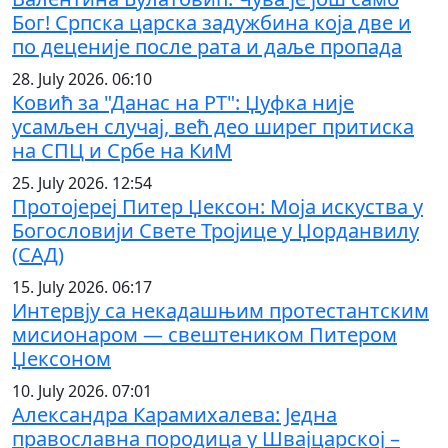
Бог! Српска царска задужбина која две и
по деценије после рата и даље пропада
28. July 2026. 06:10
Ковић за "Данас на РТ": Џуфка није
усамљен случај, већ део ширег притиска
на СПЦ и Србе на КиМ
25. July 2026. 12:54
Протојереј Питер Џексон: Моја искуства у
Богословији Свете Тројице у Џорданвилу
(САД)
15. July 2026. 06:17
Интервју са некадашњим протестантским
мисионаром — свештеником Питером
Џексоном
10. July 2026. 07:01
Александра Карамихалева: Једна
православна породица у Швајцарској –