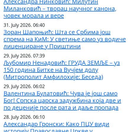
Александра Нинковић: Милутин
Миланковић – творац научног канона,
човек морала и вере
31. July 2026. 06:40
Зоран Шапоњић: Шта се Србима још
спрема на КиМ: У светиње само уз водиче
лиценциране у Приштини
29. July 2026. 07:39
Љубомир Ненадовић: ГРУДА ЗЕМЉЕ – уз
150 година Битке на Вучјем долу
(Митрополит Амфилохије: Беседа)
29. July 2026. 06:02
Валентина Булатовић: Чува је још само
Бог! Српска царска задужбина која две и
по деценије после рата и даље пропада
28. July 2026. 06:10
Александар Гронски: Како ПЦУ види
историју Православне Цркве у