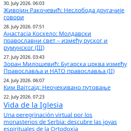
30. July 2026. 06:03
Живојин Ракочевић: Неслобода другачије
говори
28. July 2026. 07:51
Анастасја Коскело: Молдавски
православни свет – између руског и
румунског (III)
27. July 2026. 03:43
Зоран Милошевић: Бугарска црква између
Православља и НАТО православља (II)
24. July 2026. 06:07
Ким Вајтсајд: Неочекивано путовање
22. July 2026. 07:23
Vida de la Iglesia
Una peregrinación virtual por los
monasterios de Serbia: descubre las joyas
espirituales de la Ortodoxia