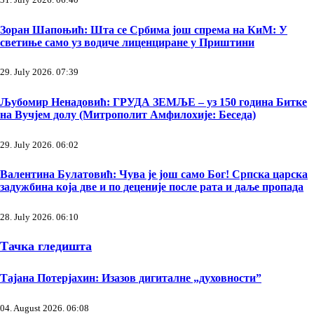
Зоран Шапоњић: Шта се Србима још спрема на КиМ: У
светиње само уз водиче лиценциране у Приштини
29. July 2026. 07:39
Љубомир Ненадовић: ГРУДА ЗЕМЉЕ – уз 150 година Битке
на Вучјем долу (Митрополит Амфилохије: Беседа)
29. July 2026. 06:02
Валентина Булатовић: Чува је још само Бог! Српска царска
задужбина која две и по деценије после рата и даље пропада
28. July 2026. 06:10
Тачка гледишта
Тајана Потерјахин: Изазов дигиталне „духовности”
04. August 2026. 06:08