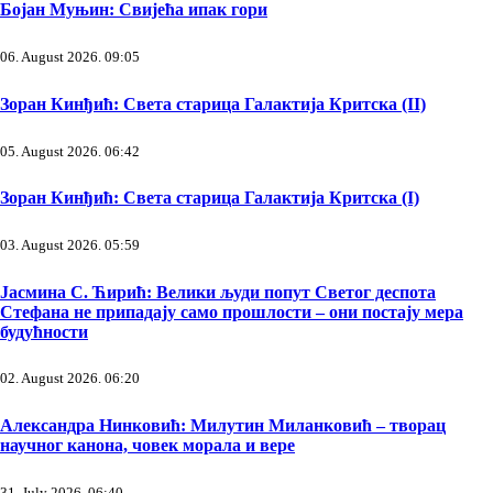
Бојан Муњин: Свијећа ипак гори
06. August 2026. 09:05
Зоран Кинђић: Света старица Галактија Критска (II)
05. August 2026. 06:42
Зоран Кинђић: Света старица Галактија Критска (I)
03. August 2026. 05:59
Јасмина С. Ћирић: Велики људи попут Светог деспота
Стефана не припадају само прошлости – они постају мера
будућности
02. August 2026. 06:20
Александра Нинковић: Милутин Миланковић – творац
научног канона, човек морала и вере
31. July 2026. 06:40