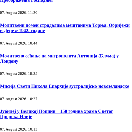
Преображења Господњег
07. August 2026. 11:20
Молитвени помен страдалима мештанима Торња, Обријежи
и Дерезе 1942. године
07. August 2026. 10:44
Молитвено сећање на митрополита Антонија (Блума) у
Лондону
07. August 2026. 10:35
Мисија Свети Никола Епархије аустралијско-новозеландске
07. August 2026. 10:27
Јубилеј у Великој Попини – 150 година храма Светог
Пророка Илије
07. August 2026. 10:13