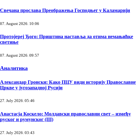
Свечана прослава Преображења Господњег у Каламарији
07. August 2026. 10:06
Протојереј Ђого: Приштина наставља да отима немањићке
светиње
07. August 2026. 09:57
Аналитика
Александар Гронски: Како ПЦУ види историју Православне
Цркве у југозападној Русији
27. July 2026. 05:46
Анастасја Коскело: Молдавски православни свет – између
руског и румунског (III)
27. July 2026. 03:43