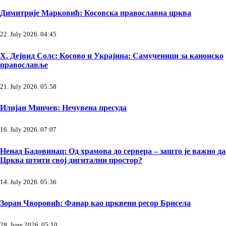
Димитрије Марковић: Косовска православна црква
22. July 2026. 04:45
Х. Дејвид Солс: Косово и Украјина: Самученици за канонско
православље
21. July 2026. 05:58
Илијан Минчев: Нечувена пресуда
16. July 2026. 07:07
Ненад Бадовинац: Од храмова до сервера – зашто је важно да
Црква штити свој дигитални простор?
14. July 2026. 05:36
Зоран Чворовић: Фанар као црквени ресор Брисела
29. June 2026. 05:10