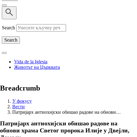
Search
Vida de la Iglesia
Животът на Църквата
Breadcrumb
У фокусу
Вести
Патријарх антиохијски обишао радове на обнови…
Патријарх антиохијски обишао радове на
обнови храма Светог пророка Илије у Двејли,