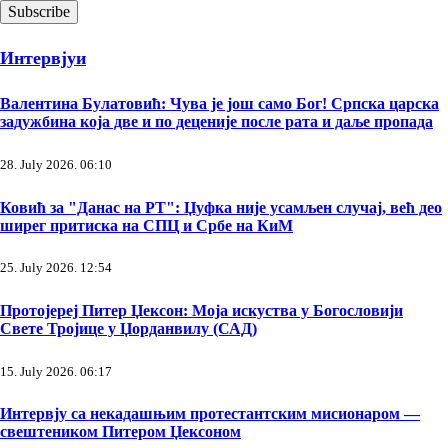
Интервјуи
Валентина Булатовић: Чува је још само Бог! Српска царска
задужбина која две и по деценије после рата и даље пропада
28. July 2026. 06:10
Ковић за "Данас на РТ": Џуфка није усамљен случај, већ део
ширег притиска на СПЦ и Србе на КиМ
25. July 2026. 12:54
Протојереј Питер Џексон: Моја искуства у Богословији
Свете Тројице у Џорданвилу (САД)
15. July 2026. 06:17
Интервју са некадашњим протестантским мисионаром —
свештеником Питером Џексоном