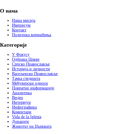
О нама
Наша мисија
Импресум
Контакт
Политика коришћења
Категорије
У Фокусу
Одбрана Цркве
Српско Православље
Историја и личности
Васељенско Православље
Тачка гледишта
Међуверски односи
Повратне информације
Аналитика
Видео
Интервјуи
Инфографика
Коментари
Vida de la Iglesia
Донације
Животът на Църквата