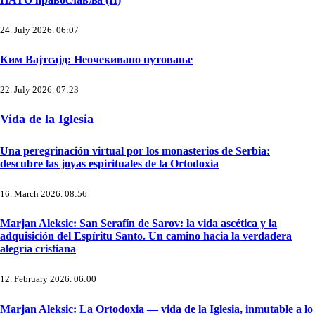
24. July 2026. 06:07
Ким Вајтсајд: Неочекивано путовање
22. July 2026. 07:23
Vida de la Iglesia
Una peregrinación virtual por los monasterios de Serbia:
descubre las joyas espirituales de la Ortodoxia
16. March 2026. 08:56
Marjan Aleksic: San Serafín de Sarov: la vida ascética y la
adquisición del Espíritu Santo. Un camino hacia la verdadera
alegría cristiana
12. February 2026. 06:00
Marjan Aleksic: La Ortodoxia — vida de la Iglesia, inmutable a lo