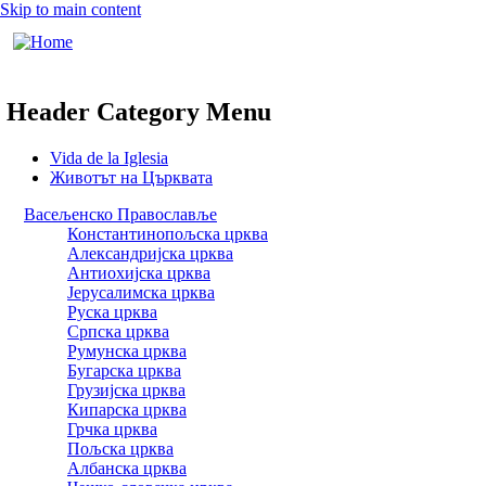
Skip to main content
Header Category Menu
Vida de la Iglesia
Животът на Църквата
Васељенско Православље
Константинопољска црква
Александријска црква
Антиохијска црква
Јерусалимска црква
Руска црква
Српска црква
Румунска црква
Бугарска црква
Грузијска црква
Кипарска црква
Грчка црква
Пољска црква
Албанска црква