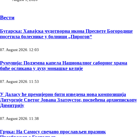
Вести
Бугарска: Хавајска чудотворна икона Пресвете Богородице
посетила болеснике у болници „Пирогов“
07. August 2026. 12:03
Румунија: Подземна капела Националног саборног храма
биће осликана у духу монашке келије
07. August 2026. 11:53
У Даласу ће премијерно бити изведена нова композиција
Литургије Светог Јована Златоустог, посвећена архиепископу
Димитрију
07. August 2026. 11:38
Грчка: На Самосу свечано прослављен празник