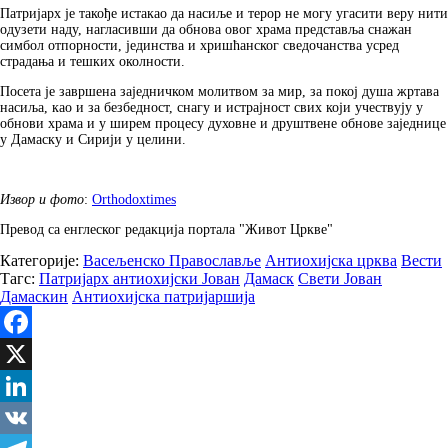
Патријарх је такође истакао да насиље и терор не могу угасити веру нити
одузети наду, нагласивши да обнова овог храма представља снажан
симбол отпорности, јединства и хришћанског сведочанства усред
страдања и тешких околности.
Посета је завршена заједничком молитвом за мир, за покој душа жртава
насиља, као и за безбедност, снагу и истрајност свих који учествују у
обнови храма и у ширем процесу духовне и друштвене обнове заједнице
у Дамаску и Сирији у целини.
Извор и фото
:
Orthodoxtimes
Превод са енглеског редакција портала "Живот Цркве"
Категорије:
Васељенско Православље
Антиохијска црква
Вести
Тагс:
Патријарх антиохијски Јован
Дамаск
Свети Јован
Дамаскин
Антиохијска патријаршија
Facebook
X
LinkedIn