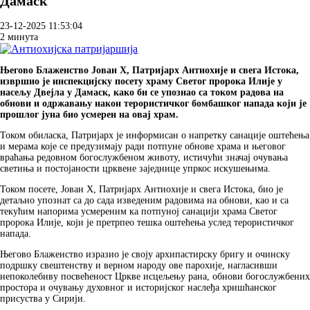
Дамаск
23-12-2025 11:53:04
2 минута
Његово Блаженство Јован X, Патријарх Антиохије и свега Истока,
извршио је инспекцијску посету храму Светог пророка Илије у
насељу Двејла у Дамаск, како би се упознао са током радова на
обнови и одржавању након терористичког бомбашког напада који је
прошлог јуна био усмерен на овај храм.
Током обиласка, Патријарх је информисан о напретку санације оштећења
и мерама које се предузимају ради потпуне обнове храма и његовог
враћања редовном богослужбеном животу, истичући значај очувања
светиња и постојаности црквене заједнице упркос искушењима.
Током посете, Јован X, Патријарх Антиохије и свега Истока, био је
детаљно упознат са до сада изведеним радовима на обнови, као и са
текућим напорима усмереним ка потпуној санацији храма Светог
пророка Илије, који је претрпео тешка оштећења услед терористичког
напада.
Његово Блаженство изразио је своју архипастирску бригу и очинску
подршку свештенству и верном народу ове парохије, нагласивши
непоколебиву посвећеност Цркве исцељењу рана, обнови богослужбених
простора и очувању духовног и историјског наслеђа хришћанског
присуства у Сирији.