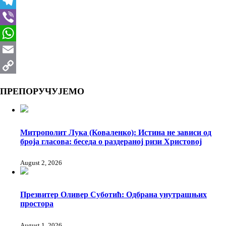
VK
Telegram
Viber
WhatsApp
Email
Copy
ПРЕПОРУЧУЈЕМО
Link
Митрополит Лука (Коваленко): Истина не зависи од
броја гласова: беседа о раздераној ризи Христовој
August 2, 2026
Презвитер Оливер Суботић: Одбрана унутрашњих
простора
August 1, 2026