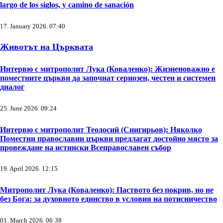
largo de los siglos, y camino de sanación
17. January 2026. 07:40
Животът на Църквата
Интервю с митрополит Лука (Коваленко): Жизненоважно е
поместните църкви да започнат сериозен, честен и системен
диалог
25. June 2026. 09:24
Интервю с митрополит Теодосий (Снигирьов): Няколко
Поместни православни църкви предлагат достойно място за
провеждане на истински Всеправославен събор
19. April 2026. 12:15
Митрополит Лука (Коваленко): Паството без покрив, но не
без Бога: за духовното единство в условия на потисничество
01. March 2026. 06:39