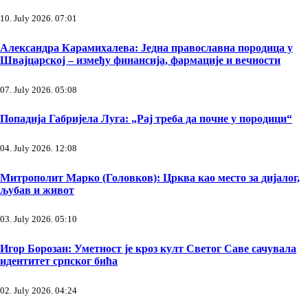
10. July 2026. 07:01
Александра Карамихалева: Једна православна породица у
Швајцарској – између финансија, фармације и вечности
07. July 2026. 05:08
Попадија Габријела Луга: „Рај треба да почне у породици“
04. July 2026. 12:08
Митрополит Марко (Головков): Црква као место за дијалог,
љубав и живот
03. July 2026. 05:10
Игор Борозан: Уметност је кроз култ Светог Саве сачувала
идентитет српског бића
02. July 2026. 04:24