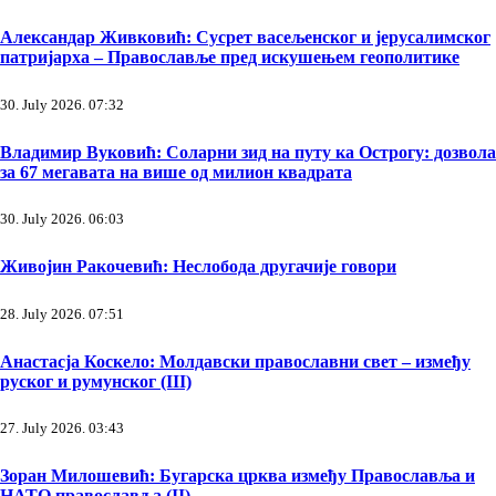
Александар Живковић: Сусрет васељенског и јерусалимског
патријарха – Православље пред искушењем геополитике
30. July 2026. 07:32
Владимир Вуковић: Соларни зид на путу ка Острогу: дозвола
за 67 мегавата на више од милион квадрата
30. July 2026. 06:03
Живојин Ракочевић: Неслобода другачије говори
28. July 2026. 07:51
Анастасја Коскело: Молдавски православни свет – између
руског и румунског (III)
27. July 2026. 03:43
Зоран Милошевић: Бугарска црква између Православља и
НАТО православља (II)