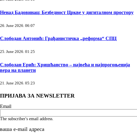
Ненад Бадовинац: Безбедност Цркве у дигиталном простору
26. June 2026. 06:07
Слободан Антонић: Грађанистичка „реформа“ СПЦ
25. June 2026. 01:25
Слободан Ерић: Хришћанство – највећа и најпрогоњенија
вера на планети
21. June 2026. 05:23
ПРИЈАВА ЗА NEWSLETTER
Email
The subscriber's email address.
ваша е-mail адреса