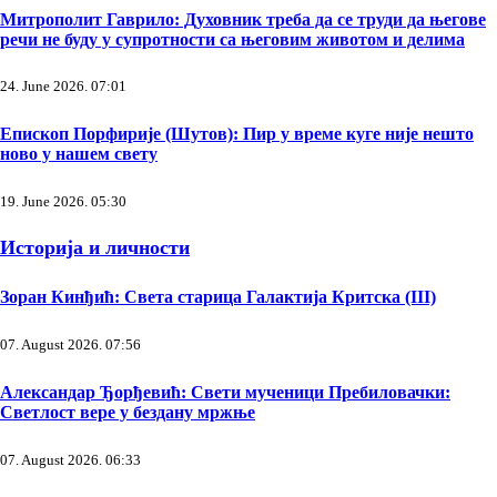
Митрополит Гаврило: Духовник треба да се труди да његове
речи не буду у супротности са његовим животом и делима
24. June 2026. 07:01
Епископ Порфирије (Шутов): Пир у време куге није нешто
ново у нашем свету
19. June 2026. 05:30
Историја и личности
Зоран Кинђић: Света старица Галактија Критска (III)
07. August 2026. 07:56
Александар Ђорђевић: Свети мученици Пребиловачки:
Светлост вере у бездану мржње
07. August 2026. 06:33