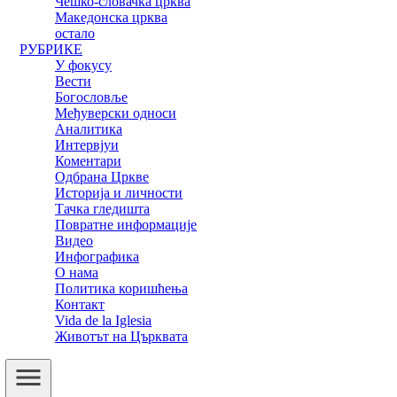
Чешко-словачка црква
Македонска црква
остало
РУБРИКЕ
У фокусу
Вести
Богословље
Међуверски односи
Аналитика
Интервјуи
Коментари
Одбрана Цркве
Историја и личности
Тачка гледишта
Повратне информације
Видео
Инфографика
О нама
Политика коришћења
Контакт
Vida de la Iglesia
Животът на Църквата