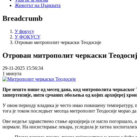
Животът на Църквата
Breadcrumb
У фокусу
У ФОКУСУ
Отрован митрополит черкаски Теодосије
Отрован митрополит черкаски Теодосиј
29-11-2025 15:56:34
1 минута
Пре нешто више од месец дана, код митрополита черкаског Т
хипертензије, нити срчаних обољења од којих архијереј хрон
У овом периоду владика је често имао повишену температуру, п
тога је током последњег месеца митрополит Теодосије морао да
Ове недеље здравствено стање архијереја се нагло погоршало, а
нормале. На инсистирање лекара, уследила је хитна хоспитализ