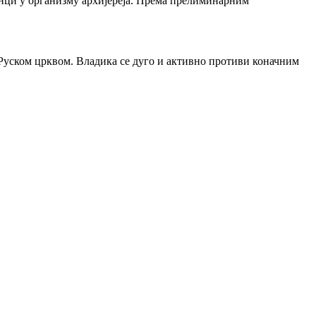
анци у организму архијереја. Према прелиминарним
а Руском црквом. Владика се дуго и активно противи коначним