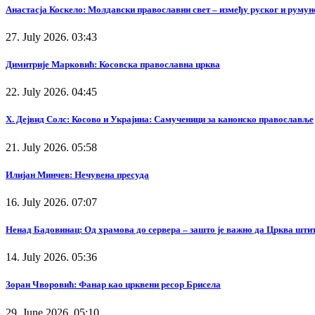
Анастасја Коскело: Молдавски православни свет – између руског и румунс
27. July 2026. 03:43
Димитрије Марковић: Косовска православна црква
22. July 2026. 04:45
Х. Дејвид Солс: Косово и Украјина: Самученици за канонско православље
21. July 2026. 05:58
Илијан Минчев: Нечувена пресуда
16. July 2026. 07:07
Ненад Бадовинац: Од храмова до сервера – зашто је важно да Црква штит
14. July 2026. 05:36
Зоран Чворовић: Фанар као црквени ресор Брисела
29. June 2026. 05:10