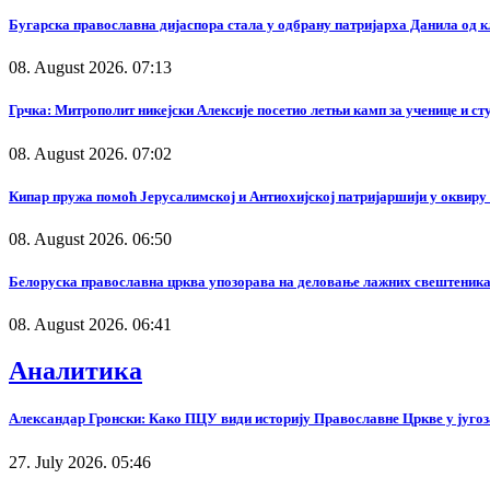
Бугарска православна дијаспора стала у одбрану патријарха Данила од 
08. August 2026. 07:13
Грчка: Митрополит никејски Алексије посетио летњи камп за ученице и с
08. August 2026. 07:02
Кипар пружа помоћ Јерусалимској и Антиохијској патријаршији у оквир
08. August 2026. 06:50
Белоруска православна црква упозорава на деловање лажних свештеника
08. August 2026. 06:41
Аналитика
Александар Гронски: Како ПЦУ види историју Православне Цркве у југоз
27. July 2026. 05:46