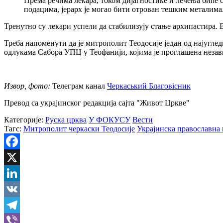
Према речима лекара, током дијагностике и лечења биће
подацима, јерарх је могао бити отрован тешким металима
Тренутно су лекари успели да стабилизују стање архипастира. 
Треба напоменути да је митрополит Теодосије један од најугле
одлукама Сабора УПЦ у Теофанији, којима је проглашена незав
Извор, фото:
Телеграм канал
Черкаський Благовісник
Превод са украјинског редакција сајта "Живот Цркве"
Категорије:
Руска црква
У ФОКУСУ
Вести
Тагс:
Митрополит черкаски Теодосије
Украјинска православна
Facebook
X
LinkedIn
VK
Telegram