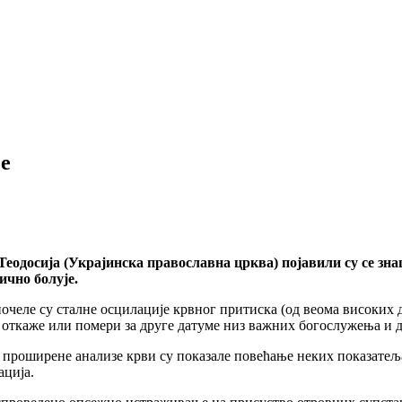
е
еодосија (Украјинска православна црква) појавили су се зна
ично болује.
очеле су сталне осцилације крвног притиска (од веома високих д
 откаже или помери за друге датуме низ важних богослужења и д
 проширене анализе крви су показале повећање неких показатеља 
ација.