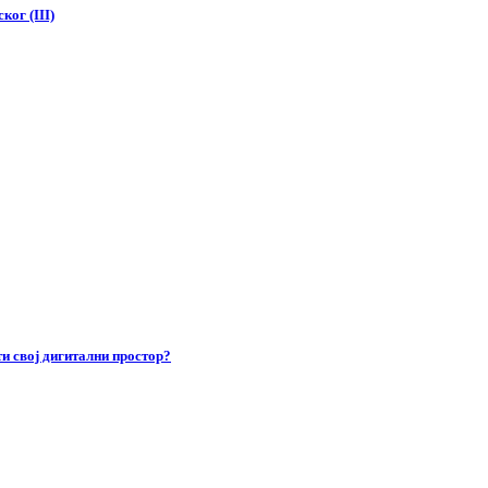
ког (III)
и свој дигитални простор?