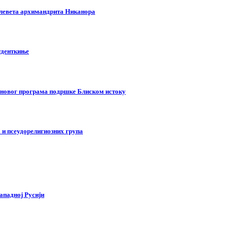
клевета архимандрита Никанора
туденткиње
у новог програма подршке Блиском истоку
 и псеудорелигиозних група
ападној Русији