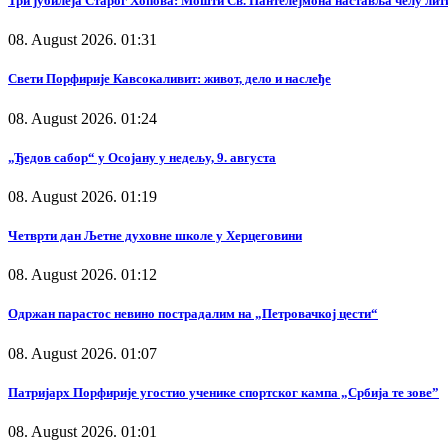
Три јубилеја Старог Хопова: Мошти Св. Пантелејмона наставља челу лит
08. August 2026. 01:31
Свети Порфирије Кавсокаливит: живот, дело и наслеђе
08. August 2026. 01:24
„Ђедов сабор“ у Осојану у недељу, 9. августа
08. August 2026. 01:19
Четврти дан Љетне духовне школе у Херцеговини
08. August 2026. 01:12
Одржан парастос невино пострадалим на „Петровачкој цести“
08. August 2026. 01:07
Патријарх Порфирије угостио ученике спортског кампа „Србија те зове”
08. August 2026. 01:01