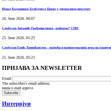
Ненад Бадовинац: Безбедност Цркве у дигиталном простору
26. June 2026. 06:07
Слободан Антонић: Грађанистичка „реформа“ СПЦ
25. June 2026. 01:25
Слободан Ерић: Хришћанство – највећа и најпрогоњенија вера на планети
21. June 2026. 05:23
ПРИЈАВА ЗА NEWSLETTER
Email
The subscriber's email address.
ваша е-mail адреса
Интервјуи