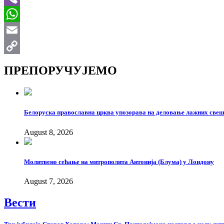
Viber
WhatsApp
Email
Copy
ПРЕПОРУЧУЈЕМО
Link
Белоруска православна црква упозорава на деловање лажних свеш
August 8, 2026
Молитвено сећање на митрополита Антонија (Блума) у Лондону
August 7, 2026
Вести