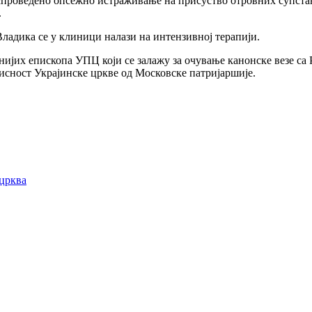
 спроведено опсежно истраживање на присуство отровних супст
.
Владика се у клиници налази на интензивној терапији.
днијих епископа УПЦ који се залажу за очување канонске везе с
исност Украјинске цркве од Московске патријаршије.
 црква