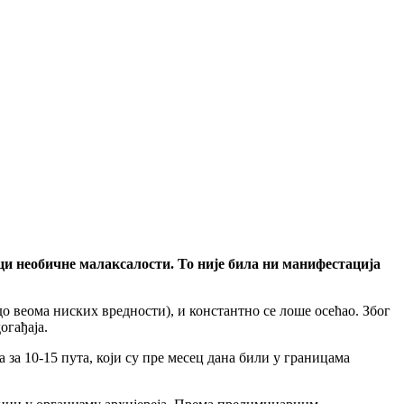
ци необичне малаксалости. То није била ни манифестација
о веома ниских вредности), и константно се лоше осећао. Због
огађаја.
за 10-15 пута, који су пре месец дана били у границама