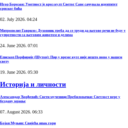
Игор Борозан: Уметност је кроз култ Светог Саве сачувала идентитет
српског бића
02. July 2026. 04:24
Митрополит Гаврило: Духовник треба да се труди да његове речи не буду у
супротности са његовим животом и делима
24. June 2026. 07:01
Епископ Порфирије (Шутов): Пир у време куге није нешто ново у нашем
свету
19. June 2026. 05:30
Историја и личности
Александар Ђорђевић: Свети мученици Пребиловачки: Светлост вере у
бездану мржње
07. August 2026. 06:33
Бојан Муњин: Свијећа ипак гори