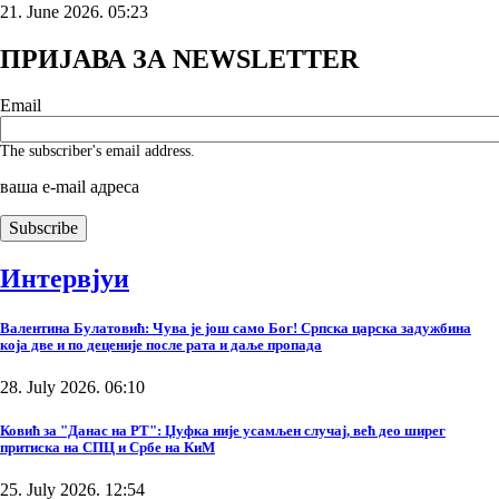
21. June 2026. 05:23
ПРИЈАВА ЗА NEWSLETTER
Email
The subscriber's email address.
ваша е-mail адреса
Интервјуи
Валентина Булатовић: Чува је још само Бог! Српска царска задужбина
која две и по деценије после рата и даље пропада
28. July 2026. 06:10
Ковић за "Данас на РТ": Џуфка није усамљен случај, већ део ширег
притиска на СПЦ и Србе на КиМ
25. July 2026. 12:54