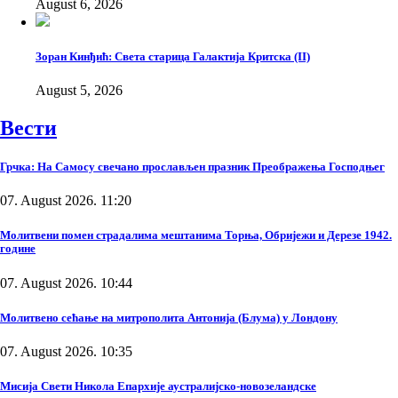
August 6, 2026
Зоран Кинђић: Света старица Галактија Критска (II)
August 5, 2026
Вести
Грчка: На Самосу свечано прослављен празник Преображења Господњег
07. August 2026. 11:20
Молитвени помен страдалима мештанима Торња, Обријежи и Дерезе 1942.
године
07. August 2026. 10:44
Молитвено сећање на митрополита Антонија (Блума) у Лондону
07. August 2026. 10:35
Мисија Свети Никола Епархије аустралијско-новозеландске