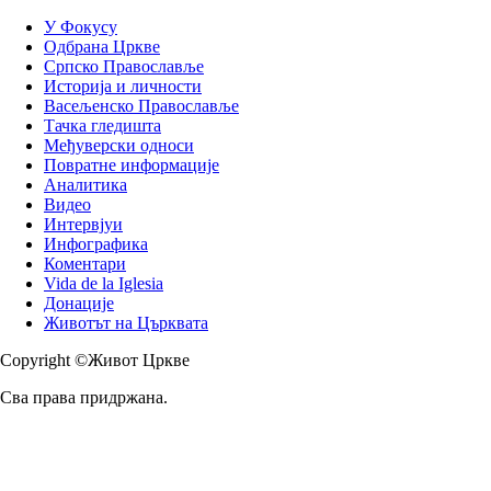
У Фокусу
Одбрана Цркве
Српско Православље
Историја и личности
Васељенско Православље
Тачка гледишта
Међуверски односи
Повратне информације
Аналитика
Видео
Интервјуи
Инфографика
Коментари
Vida de la Iglesia
Донације
Животът на Църквата
Copyright ©Живот Цркве
Сва права придржана.