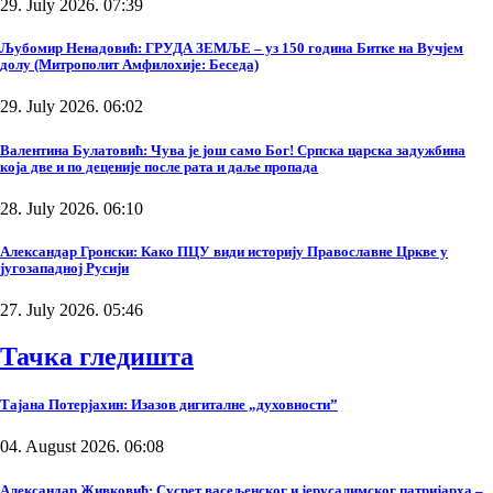
29. July 2026. 07:39
Љубомир Ненадовић: ГРУДА ЗЕМЉЕ – уз 150 година Битке на Вучјем
долу (Митрополит Амфилохије: Беседа)
29. July 2026. 06:02
Валентина Булатовић: Чува је још само Бог! Српска царска задужбина
која две и по деценије после рата и даље пропада
28. July 2026. 06:10
Александар Гронски: Како ПЦУ види историју Православне Цркве у
југозападној Русији
27. July 2026. 05:46
Тачка гледишта
Тајана Потерјахин: Изазов дигиталне „духовности”
04. August 2026. 06:08
Александар Живковић: Сусрет васељенског и јерусалимског патријарха –