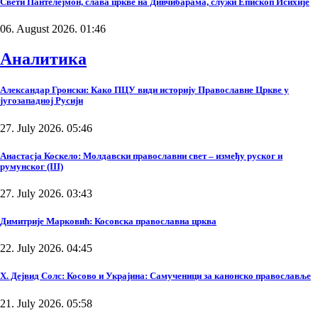
Свети Пантелејмон, слава цркве на Дивчибарама, служи Епископ Исихије
06. August 2026. 01:46
Аналитика
Александар Гронски: Како ПЦУ види историју Православне Цркве у
југозападној Русији
27. July 2026. 05:46
Анастасја Коскело: Молдавски православни свет – између руског и
румунског (III)
27. July 2026. 03:43
Димитрије Марковић: Косовска православна црква
22. July 2026. 04:45
Х. Дејвид Солс: Косово и Украјина: Самученици за канонско православље
21. July 2026. 05:58