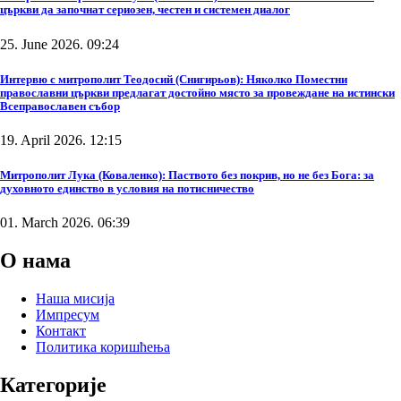
църкви да започнат сериозен, честен и системен диалог
25. June 2026. 09:24
Интервю с митрополит Теодосий (Снигирьов): Няколко Поместни
православни църкви предлагат достойно място за провеждане на истински
Всеправославен събор
19. April 2026. 12:15
Митрополит Лука (Коваленко): Паството без покрив, но не без Бога: за
духовното единство в условия на потисничество
01. March 2026. 06:39
О нама
Наша мисија
Импресум
Контакт
Политика коришћења
Категорије