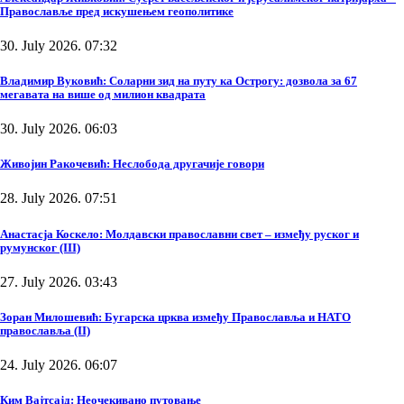
Православље пред искушењем геополитике
30. July 2026. 07:32
Владимир Вуковић: Соларни зид на путу ка Острогу: дозвола за 67
мегавата на више од милион квадрата
30. July 2026. 06:03
Живојин Ракочевић: Неслобода другачије говори
28. July 2026. 07:51
Анастасја Коскело: Молдавски православни свет – између руског и
румунског (III)
27. July 2026. 03:43
Зоран Милошевић: Бугарска црква између Православља и НАТО
православља (II)
24. July 2026. 06:07
Ким Вајтсајд: Неочекивано путовање