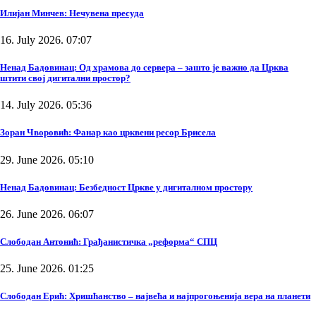
Илијан Минчев: Нечувена пресуда
16. July 2026. 07:07
Ненад Бадовинац: Од храмова до сервера – зашто је важно да Црква
штити свој дигитални простор?
14. July 2026. 05:36
Зоран Чворовић: Фанар као црквени ресор Брисела
29. June 2026. 05:10
Ненад Бадовинац: Безбедност Цркве у дигиталном простору
26. June 2026. 06:07
Слободан Антонић: Грађанистичка „реформа“ СПЦ
25. June 2026. 01:25
Слободан Ерић: Хришћанство – највећа и најпрогоњенија вера на планети