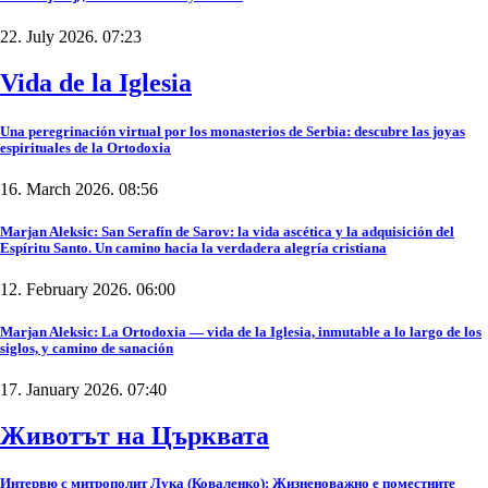
22. July 2026. 07:23
Vida de la Iglesia
Una peregrinación virtual por los monasterios de Serbia: descubre las joyas
espirituales de la Ortodoxia
16. March 2026. 08:56
Marjan Aleksic: San Serafín de Sarov: la vida ascética y la adquisición del
Espíritu Santo. Un camino hacia la verdadera alegría cristiana
12. February 2026. 06:00
Marjan Aleksic: La Ortodoxia — vida de la Iglesia, inmutable a lo largo de los
siglos, y camino de sanación
17. January 2026. 07:40
Животът на Църквата
Интервю с митрополит Лука (Коваленко): Жизненоважно е поместните