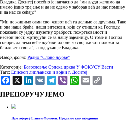
Владика Доситеј посебно је нагласио да "ми људи желимо да
имамо једно трајање и да не одемо у заборав већ да нас помињу
и да нас се сећају."
"Ми не живимо сами свој живот већ га делимо са другима. Тако
и ова наша браћа, наши витезови, који су отишли ка Господу,
показали су једну изузетну храброст, пожртвованост и
несебичност, жртвујући се за нашу заједницу. О томе и Господ
говори, да нема веће љубави од оне ко свој живот положи за
ближњега свога", - подвукао је Владика.
Извор, фото
:
Радио "Cлово љубве"
Категорије:
Богословље
Српска црква
У ФОКУСУ
Вести
Тагс:
Епископ липљански и војни г. Доситеј
Facebook
X
LinkedIn
VK
Telegram
Viber
WhatsApp
Email
Copy
Link
ПРЕПОРУЧУЈЕМО
Протојереј Стивен Фримен: Предање као заједница