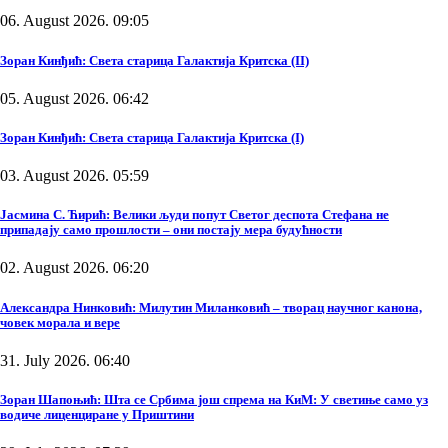
06. August 2026. 09:05
Зоран Кинђић: Света старица Галактија Критска (II)
05. August 2026. 06:42
Зоран Кинђић: Света старица Галактија Критска (I)
03. August 2026. 05:59
Јасмина С. Ћирић: Велики људи попут Светог деспота Стефана не
припадају само прошлости – они постају мера будућности
02. August 2026. 06:20
Александра Нинковић: Милутин Миланковић – творац научног канона,
човек морала и вере
31. July 2026. 06:40
Зоран Шапоњић: Шта се Србима још спрема на КиМ: У светиње само уз
водиче лиценциране у Приштини