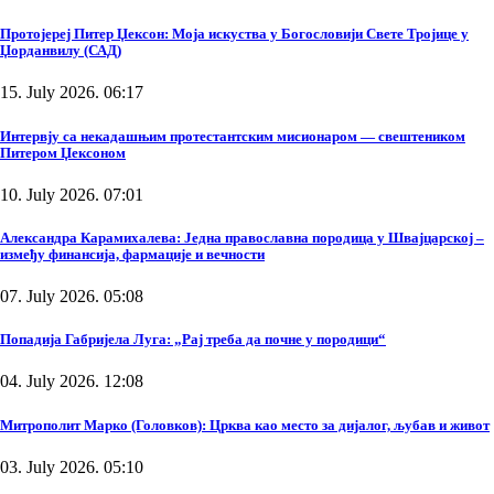
Протојереј Питер Џексон: Моја искуства у Богословији Свете Тројице у
Џорданвилу (САД)
15. July 2026. 06:17
Интервју са некадашњим протестантским мисионаром — свештеником
Питером Џексоном
10. July 2026. 07:01
Александра Карамихалева: Једна православна породица у Швајцарској –
између финансија, фармације и вечности
07. July 2026. 05:08
Попадија Габријела Луга: „Рај треба да почне у породици“
04. July 2026. 12:08
Митрополит Марко (Головков): Црква као место за дијалог, љубав и живот
03. July 2026. 05:10