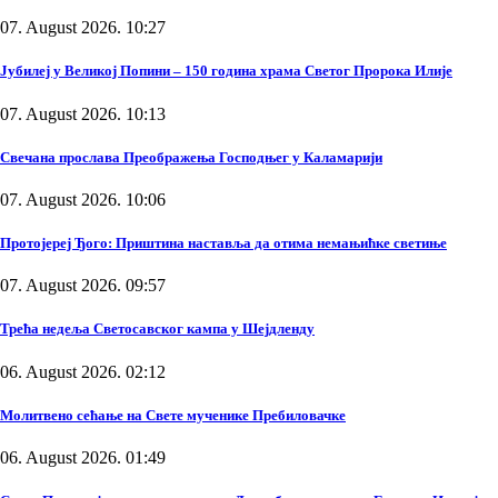
07. August 2026. 10:27
Јубилеј у Великој Попини – 150 година храма Светог Пророка Илије
07. August 2026. 10:13
Свечана прослава Преображења Господњег у Каламарији
07. August 2026. 10:06
Протојереј Ђого: Приштина наставља да отима немањићке светиње
07. August 2026. 09:57
Трећа недеља Светосавског кампа у Шејдленду
06. August 2026. 02:12
Молитвено сећање на Свете мученике Пребиловачке
06. August 2026. 01:49