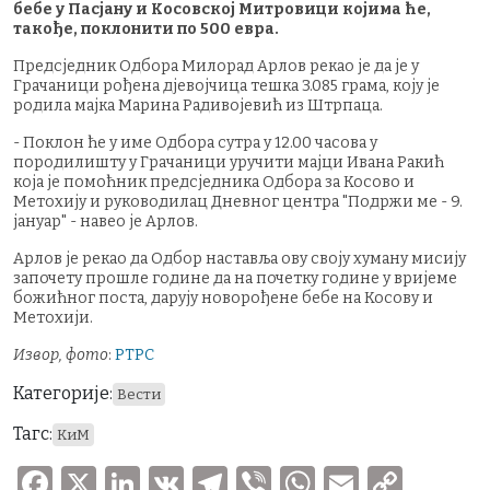
бебе у Пасјану и Косовској Митровици којима ће,
такође, поклонити по 500 евра.
Предсједник Одбора Милорад Арлов рекао је да је у
Грачаници рођена дјевојчица тешка 3.085 грама, коју је
родила мајка Марина Радивојевић из Штрпаца.
- Поклон ће у име Одбора сутра у 12.00 часова у
породилишту у Грачаници уручити мајци Ивана Ракић
која је помоћник предсједника Одбора за Косово и
Метохију и руководилац Дневног центра "Подржи ме - 9.
јануар" - навео је Арлов.
Арлов је рекао да Одбор наставља ову своју хуману мисију
започету прошле године да на почетку године у вријеме
божићног поста, дарују новорођене бебе на Косову и
Метохији.
Извор, фото
:
РТРС
Категорије:
Вести
Тагс:
КиМ
F
X
Li
V
T
V
W
E
C