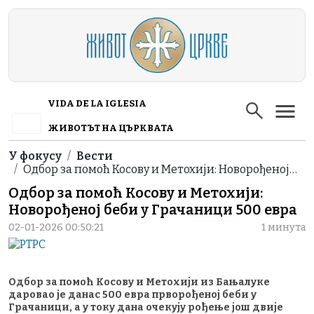
Skip to main content
VIDA DE LA IGLESIA
ЖИВОТЪТ НА ЦЪРКВАТА
Breadcrumb
У фокусу
Вести
Одбор за помоћ Косову и Метохији: Новорођеној…
Одбор за помоћ Косову и Метохији:
Новорођеној беби у Грачаници 500 евра
02-01-2026 00:50:21
1 минута
Одбор за помоћ Косову и Метохији из Бањалуке
даровао је данас 500 евра прворођеној беби у
Грачаници, а у току дана очекују рођење још двије