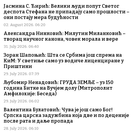
Јасмина С. Ћирић: Велики људи попут Светог
деспота Стефана не припадају само прошлости –
они постају мера будућности
02. August 2026. 06:20
Александра Нинковић: Милутин Миланковић –
творац научног канона, човек морала и вере
31. July 2026. 06:40
Зоран Шапоњић: Шта се Србима још спрема на
КиМ: У светиње само уз водиче лиценциране у
Приштини
29. July 2026. 07:39
Љубомир Ненадовић: ГРУДА ЗЕМЉЕ – уз 150
година Битке на Вучјем долу (Митрополит
Амфилохије: Беседа)
29. July 2026. 06:02
Валентина Булатовић: Чува је још само Бог!
Српска царска задужбина која две и по деценије
после рата и даље пропада
28. July 2026. 06:10