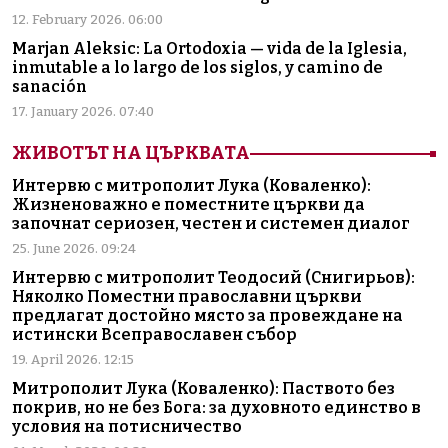
12. February 2026. 06:00
Marjan Aleksic: La Ortodoxia — vida de la Iglesia,
inmutable a lo largo de los siglos, y camino de
sanación
17. January 2026. 07:40
ЖИВОТЪТ НА ЦЪРКВАТА
Интервю с митрополит Лука (Коваленко):
Жизненоважно е поместните църкви да
започнат сериозен, честен и системен диалог
25. June 2026. 09:24
Интервю с митрополит Теодосий (Снигирьов):
Няколко Поместни православни църкви
предлагат достойно място за провеждане на
истински Всеправославен събор
19. April 2026. 12:15
Митрополит Лука (Коваленко): Паството без
покрив, но не без Бога: за духовното единство в
условия на потисничество