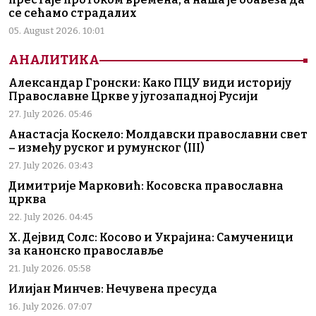
се сећамо страдалих
05. August 2026. 10:01
АНАЛИТИКА
Александар Гронски: Како ПЦУ види историју
Православне Цркве у југозападној Русији
27. July 2026. 05:46
Анастасја Коскело: Молдавски православни свет
– између руског и румунског (III)
27. July 2026. 03:43
Димитрије Марковић: Косовска православна
црква
22. July 2026. 04:45
Х. Дејвид Солс: Косово и Украјина: Самученици
за канонско православље
21. July 2026. 05:58
Илијан Минчев: Нечувена пресуда
16. July 2026. 07:07