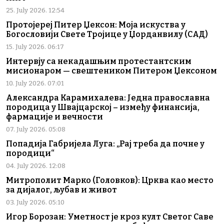
25. July 2026. 12:54
Протојереј Питер Џексон: Моја искуства у
Богословији Свете Тројице у Џорданвилу (САД)
15. July 2026. 06:17
Интервју са некадашњим протестантским
мисионаром — свештеником Питером Џексоном
10. July 2026. 07:01
Александра Карамихалева: Једна православна
породица у Швајцарској – између финансија,
фармације и вечности
07. July 2026. 05:08
Попадија Габријела Луга: „Рај треба да почне у
породици“
04. July 2026. 12:08
Митрополит Марко (Головков): Црква као место
за дијалог, љубав и живот
03. July 2026. 05:10
Игор Борозан: Уметност је кроз култ Светог Саве