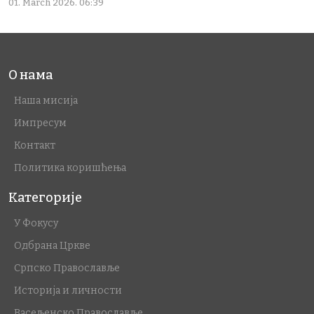
01. March 2026. 06:39
О нама
Наша мисија
Импресум
Контакт
Политика коришћења
Категорије
У Фокусу
Одбрана Цркве
Српско Православље
Историја и личности
Васељенско Православље