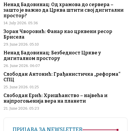
Ненад Бадовинац: Од храмова до сервера –
зашто је важно да Црква штити свој дигитални
простор?
14. July 2026. 05:36
Зоран Чворовић: Фанар као црквени ресор
Брисела
29. June 2026. 05:10
Ненад Бадовинац: Безбедност Цркве у
дигиталном простору
26. June 2026. 06:07
Слободан Антонић: Грађанистичка „реформа“
СПЦ
25. June 2026. 01:25
Слободан Ерић: Хришћанство – највећа и
најпрогоњенија вера на планети
21. June 2026. 05:23
ПРИЈАВА ЗА NEWSLETTER