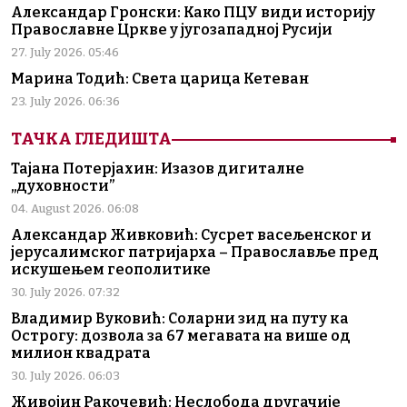
Александар Гронски: Како ПЦУ види историју
Православне Цркве у југозападној Русији
27. July 2026. 05:46
Марина Тодић: Света царица Кетеван
23. July 2026. 06:36
ТАЧКА ГЛЕДИШТА
Тајана Потерјахин: Изазов дигиталне
„духовности”
04. August 2026. 06:08
Александар Живковић: Сусрет васељенског и
јерусалимског патријарха – Православље пред
искушењем геополитике
30. July 2026. 07:32
Владимир Вуковић: Соларни зид на путу ка
Острогу: дозвола за 67 мегавата на више од
милион квадрата
30. July 2026. 06:03
Живојин Ракочевић: Неслобода другачије