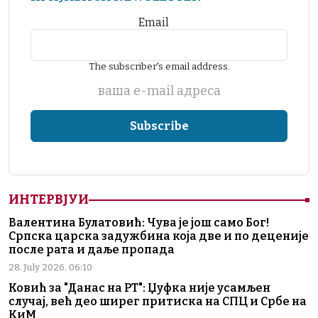
Email
The subscriber's email address.
ваша е-mail адреса
ИНТЕРВЈУИ
Валентина Булатовић: Чува је још само Бог!
Српска царска задужбина која две и по деценије
после рата и даље пропада
28. July 2026. 06:10
Ковић за "Данас на РТ": Џуфка није усамљен
случај, већ део ширег притиска на СПЦ и Србе на
КиМ