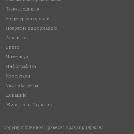
Тачка гледишта
Међуверски односи
Повратне информације
Аналитика
Видео
Интервјуи
Инфографика
Коментари
Vida de la Iglesia
Донације
Животът на Църквата
Copyright ©Живот Цркве
Сва права придржана.