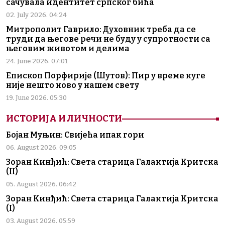
сачувала идентитет српског бића
02. July 2026. 04:24
Митрополит Гаврило: Духовник треба да се
труди да његове речи не буду у супротности са
његовим животом и делима
24. June 2026. 07:01
Епископ Порфирије (Шутов): Пир у време куге
није нешто ново у нашем свету
19. June 2026. 05:30
ИСТОРИЈА И ЛИЧНОСТИ
Бојан Муњин: Свијећа ипак гори
06. August 2026. 09:05
Зоран Кинђић: Света старица Галактија Критска
(II)
05. August 2026. 06:42
Зоран Кинђић: Света старица Галактија Критска
(I)
03. August 2026. 05:59