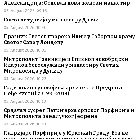
Александрија: Основан нови женски манастир
06. August 2026. 09:16
Света литургија у манастиру Драчи
05. August 2026. 10:40
Празник Светог пророка Илије у Саборном храму
Светог Саве у Лондону
05. August 2026. 10:31
Митрополит Јоаникије и Епископ новобрдски
Иларион богослужили у манастиру Светих
Мироносица у Дупилу
05. August 2026. 10:23
Годишњица упокојења архитекте Предрага
Пеђе Ристића (1931-2019)
05. August 2026. 10:13
Срдачан сусрет Патријарха српског Порфирија и
Митрополита бањалучког Јефрема
05. August 2026. 10:10
Патријарх Порфирије у Мркоњић Граду: Бол не
престаје протоком времена, а наша је обавеза да