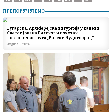
a
n
K
el
ib
h
m
o
ПРЕПОРУЧУЈЕМО
c
k
e
er
at
ai
p
e
e
gr
s
l
y
b
dI
a
A
Li
Бугарска: Архијерејска литургија у капели
Светог Јована Рилског и почетак
o
n
m
p
n
поклоничког пута „Рилски Чудотворац“
o
p
k
August 6, 2026
k