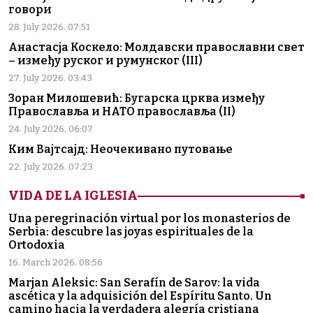
говори
28. July 2026. 07:51
Анастасја Коскело: Молдавски православни свет
– између руског и румунског (III)
27. July 2026. 03:43
Зоран Милошевић: Бугарска црква између
Православља и НАТО православља (II)
24. July 2026. 06:07
Ким Вајтсајд: Неочекивано путовање
22. July 2026. 07:23
VIDA DE LA IGLESIA
Una peregrinación virtual por los monasterios de
Serbia: descubre las joyas espirituales de la
Ortodoxia
16. March 2026. 08:56
Marjan Aleksic: San Serafín de Sarov: la vida
ascética y la adquisición del Espíritu Santo. Un
camino hacia la verdadera alegría cristiana