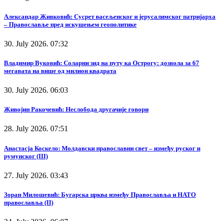
Александар Живковић: Сусрет васељенског и јерусалимског патријарха
– Православље пред искушењем геополитике
30. July 2026. 07:32
Владимир Вуковић: Соларни зид на путу ка Острогу: дозвола за 67
мегавата на више од милион квадрата
30. July 2026. 06:03
Живојин Ракочевић: Неслобода другачије говори
28. July 2026. 07:51
Анастасја Коскело: Молдавски православни свет – између руског и
румунског (III)
27. July 2026. 03:43
Зоран Милошевић: Бугарска црква између Православља и НАТО
православља (II)