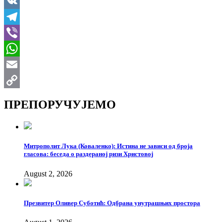
LinkedIn
VK
Telegram
Viber
WhatsApp
Email
Copy
ПРЕПОРУЧУЈЕМО
Link
Митрополит Лука (Коваленко): Истина не зависи од броја
гласова: беседа о раздераној ризи Христовој
August 2, 2026
Презвитер Оливер Суботић: Одбрана унутрашњих простора