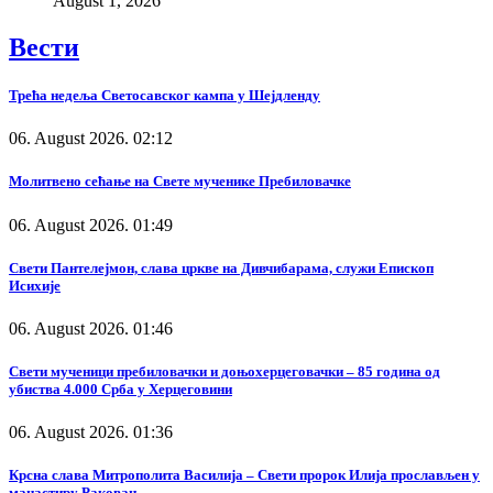
August 1, 2026
Вести
Трећа недеља Светосавског кампа у Шејдленду
06. August 2026. 02:12
Молитвено сећање на Свете мученике Пребиловачке
06. August 2026. 01:49
Свети Пантелејмон, слава цркве на Дивчибарама, служи Епископ
Исихије
06. August 2026. 01:46
Свети мученици пребиловачки и доњохерцеговачки – 85 година од
убиства 4.000 Срба у Херцеговини
06. August 2026. 01:36
Крсна слава Митрополита Василија – Свети пророк Илија прослављен у
манастиру Раковац