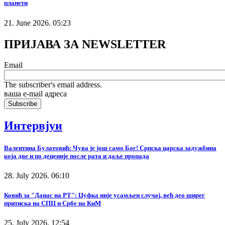
планети
21. June 2026. 05:23
ПРИЈАВА ЗА NEWSLETTER
Email
The subscriber's email address.
ваша е-mail адреса
Интервјуи
Валентина Булатовић: Чува је још само Бог! Српска царска задужбина
која две и по деценије после рата и даље пропада
28. July 2026. 06:10
Ковић за "Данас на РТ": Џуфка није усамљен случај, већ део ширег
притиска на СПЦ и Србе на КиМ
25. July 2026. 12:54