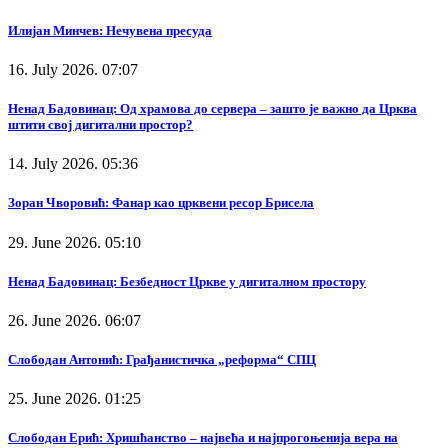
Илијан Минчев: Нечувена пресуда
16. July 2026. 07:07
Ненад Бадовинац: Од храмова до сервера – зашто је важно да Црква
штити свој дигитални простор?
14. July 2026. 05:36
Зоран Чворовић: Фанар као црквени ресор Брисела
29. June 2026. 05:10
Ненад Бадовинац: Безбедност Цркве у дигиталном простору
26. June 2026. 06:07
Слободан Антонић: Грађанистичка „реформа“ СПЦ
25. June 2026. 01:25
Слободан Ерић: Хришћанство – највећа и најпрогоњенија вера на