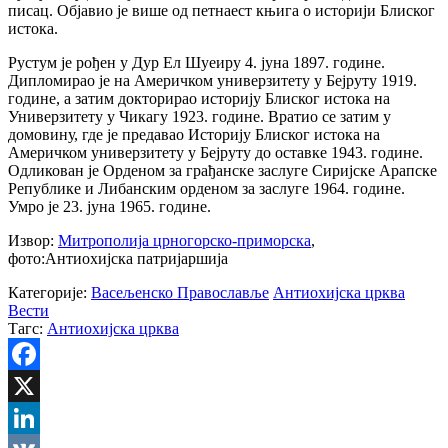
писац. Објавио је више од петнаест књига о историји Блиског
истока.
Рустум је рођен у Дур Ел Шуеиру 4. јуна 1897. године.
Дипломирао је на Америчком универзитету у Бејруту 1919.
године, а затим докторирао историју Блиског истока на
Универзитету у Чикагу 1923. године. Вратио се затим у
домовину, где је предавао Историју Блиског истока на
Америчком универзитету у Бејруту до оставке 1943. године.
Одликован је Орденом за грађанске заслуге Сиријске Арапске
Републике и Либанским орденом за заслуге 1964. године.
Умро је 23. јуна 1965. године.
Извор:
Митрополија црногорско-приморска
,
фото:Антиохијска патријаршија
Категорије:
Васељенско Православље
Антиохијска црква
Вести
Тагс:
Антиохијска црква
Facebook
X