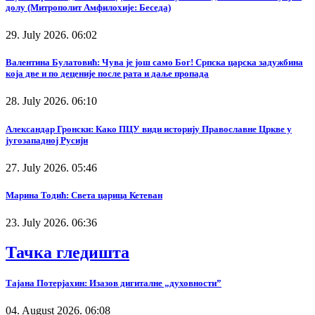
долу (Митрополит Амфилохије: Беседа)
29. July 2026. 06:02
Валентина Булатовић: Чува је још само Бог! Српска царска задужбина
која две и по деценије после рата и даље пропада
28. July 2026. 06:10
Александар Гронски: Како ПЦУ види историју Православне Цркве у
југозападној Русији
27. July 2026. 05:46
Марина Тодић: Света царица Кетеван
23. July 2026. 06:36
Тачка гледишта
Тајана Потерјахин: Изазов дигиталне „духовности”
04. August 2026. 06:08