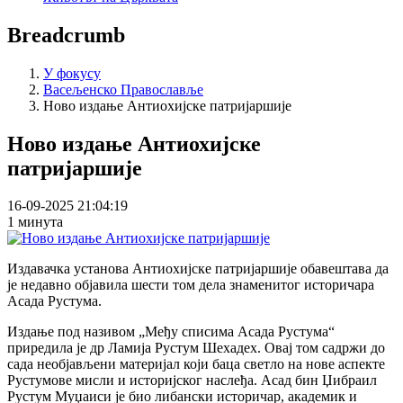
Breadcrumb
У фокусу
Васељенско Православље
Ново издање Антиохијске патријаршије
Ново издање Антиохијске
патријаршије
16-09-2025 21:04:19
1 минута
Издавачка установа Антиохијске патријаршије обавештава да
је недавно објавила шести том дела знаменитог историчара
Асада Рустума.
Издање под називом „Међу списима Асада Рустума“
приредила је др Ламија Рустум Шехадех. Овај том садржи до
сада необјављени материјал који баца светло на нове аспекте
Рустумове мисли и историјског наслеђа. Асад бин Џибраил
Рустум Муџаиси је био либански историчар, академик и