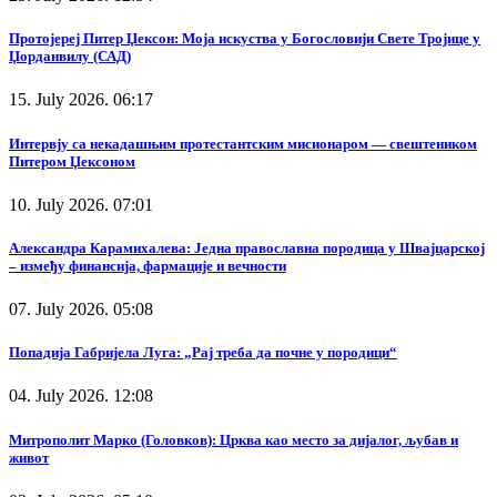
Протојереј Питер Џексон: Моја искуства у Богословији Свете Тројице у
Џорданвилу (САД)
15. July 2026. 06:17
Интервју са некадашњим протестантским мисионаром — свештеником
Питером Џексоном
10. July 2026. 07:01
Александра Карамихалева: Једна православна породица у Швајцарској
– између финансија, фармације и вечности
07. July 2026. 05:08
Попадија Габријела Луга: „Рај треба да почне у породици“
04. July 2026. 12:08
Митрополит Марко (Головков): Црква као место за дијалог, љубав и
живот