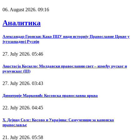
06. August 2026. 09:16
Аналитика
Александар Гронски: Како ПЦУ види историју Православне Цркве у
југозападној Русији
27. July 2026. 05:46
Анастасја Коскело: Молдавски православни свет – између руског и
румунског (III)
27. July 2026. 03:43
Димитрије Марковић: Косовска православна црква
22. July 2026. 04:45
Х. Дејвид Солс: Косово и Украјина: Самученици за канонско
православље
21. July 2026. 05:58