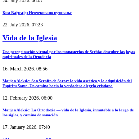
24. July 2026. 06:07
Ким Вајтсајд: Неочекивано путовање
22. July 2026. 07:23
Vida de la Iglesia
Una peregrinación virtual por los monasterios de Serbia: descubre las joyas
espirituales de la Ortodoxia
16. March 2026. 08:56
Marjan Aleksic: San Serafín de Sarov: la vida ascética y la adquisición del
Espíritu Santo. Un camino hacia la verdadera alegría cristiana
12. February 2026. 06:00
Marjan Aleksic: La Ortodoxia — vida de la Iglesia, inmutable a lo largo de
los siglos, y camino de sanación
17. January 2026. 07:40