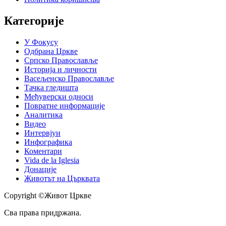
Категорије
У Фокусу
Одбрана Цркве
Српско Православље
Историја и личности
Васељенско Православље
Тачка гледишта
Међуверски односи
Повратне информације
Аналитика
Видео
Интервјуи
Инфографика
Коментари
Vida de la Iglesia
Донације
Животът на Църквата
Copyright ©Живот Цркве
Сва права придржана.