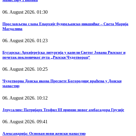
06. August 2026. 01:30
Прослављена слава Епархије будимљанско-никшићке – Света Марија
Магдалина
06. August 2026. 01:23
Бугарска: Архијерејска литургија у капели Светог Јована Рилског и
почетак поклоничког пута „Рилски Чудотворац“
06. August 2026. 10:25
Чудотворна Донска икона Пресвете Богородице враћена у Донски
манастир
06. August 2026. 10:12
Јерусалим: Патријарх Теофил III примио новог амбасадора Грузије
06. August 2026. 09:41
Александрија: Основан нови женски манастир