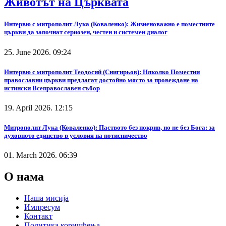
Животът на Църквата
Интервю с митрополит Лука (Коваленко): Жизненоважно е поместните
църкви да започнат сериозен, честен и системен диалог
25. June 2026. 09:24
Интервю с митрополит Теодосий (Снигирьов): Няколко Поместни
православни църкви предлагат достойно място за провеждане на
истински Всеправославен събор
19. April 2026. 12:15
Митрополит Лука (Коваленко): Паството без покрив, но не без Бога: за
духовното единство в условия на потисничество
01. March 2026. 06:39
О нама
Наша мисија
Импресум
Контакт
Политика коришћења