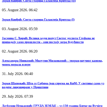
Зоран Кинђић: Света старица Галактија Критска (II)
05. August 2026. 06:42
Зоран Кинђић: Света старица Галактија Критска (I)
03. August 2026. 05:59
Јасмина С. Ћирић: Велики људи попут Светог деспота Стефана не
припадају само прошлости – они постају мера будућности
02. August 2026. 06:20
Александра Нинковић: Милутин Миланковић – творац научног канона,
човек морала и вере
31. July 2026. 06:40
Зоран Шапоњић: Шта се Србима још спрема на КиМ: У светиње само уз
водиче лиценциране у Приштини
29. July 2026. 07:39
Љубомир Ненадовић: ГРУДА ЗЕМЉЕ – уз 150 година Битке на Вучјем