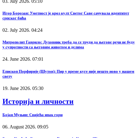
03. July 2026. 05:10
Игор Борозан: Уметност је кроз култ Светог Саве сачувала идентитет
српског бића
02. July 2026. 04:24
Митрополит Гаврило: Духовник треба да се труди да његове речи не буду
у супротности са његовим животом и делима
24. June 2026. 07:01
Епископ Порфирије (Шутов): Пир у време куге није нешто ново у нашем
свету
19. June 2026. 05:30
Историја и личности
Бојан Муњин: Свијећа ипак гори
06. August 2026. 09:05