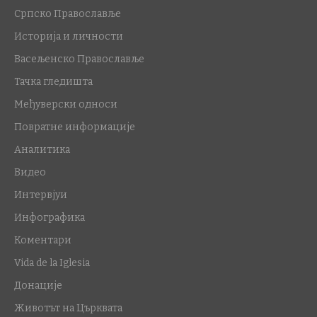
Српско Православље
Историја и личности
Васељенско Православље
Тачка гледишта
Међуверски односи
Повратне информације
Аналитика
Видео
Интервјуи
Инфографика
Коментари
Vida de la Iglesia
Донације
Животът на Църквата