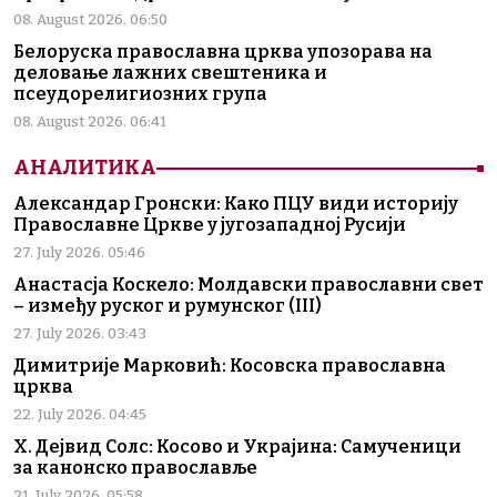
08. August 2026. 06:50
Белоруска православна црква упозорава на
деловање лажних свештеника и
псеудорелигиозних група
08. August 2026. 06:41
АНАЛИТИКА
Александар Гронски: Како ПЦУ види историју
Православне Цркве у југозападној Русији
27. July 2026. 05:46
Анастасја Коскело: Молдавски православни свет
– између руског и румунског (III)
27. July 2026. 03:43
Димитрије Марковић: Косовска православна
црква
22. July 2026. 04:45
Х. Дејвид Солс: Косово и Украјина: Самученици
за канонско православље
21. July 2026. 05:58