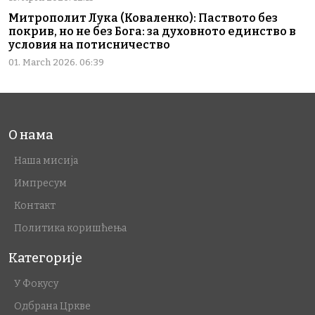
Митрополит Лука (Коваленко): Паството без
покрив, но не без Бога: за духовното единство в
условия на потисничество
01. March 2026. 06:39
О нама
Наша мисија
Импресум
Контакт
Политика коришћења
Категорије
У Фокусу
Одбрана Цркве