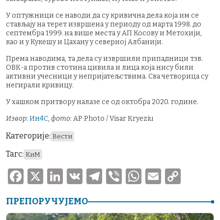
У оптужници се наводи да су кривична дела која им се
стављају на терет извршена у периоду од марта 1998. до
септембра 1999. на више места у АП Косову и Метохији,
као и у Кукешу и Цахану у северној Албанији.
Према наводима, та дела су извршили припадници тзв.
ОВК-а против стотина цивила и лица која нису били
активни учесници у непријатељствима. Сва четворица су
негирали кривицу.
У хашком притвору налазе се од октобра 2020. године.
Извор
:
Ин4С
,
фото
: AP Photo / Visar Kryeziu
Категорије:
Вести
Тагс:
КиМ
F
X
Li
V
T
V
W
E
C
a
n
K
el
ib
h
m
o
ПРЕПОРУЧУЈЕМО
c
k
e
er
at
ai
p