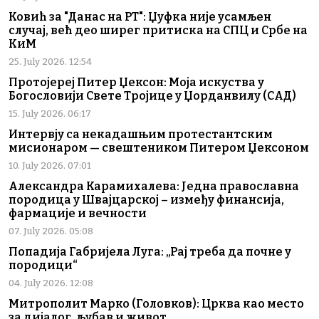
Ковић за "Данас на РТ": Џуфка није усамљен
случај, већ део ширег притиска на СПЦ и Србе на
КиМ
25. July 2026. 12:54
Протојереј Питер Џексон: Моја искуства у
Богословији Свете Тројице у Џорданвилу (САД)
15. July 2026. 06:17
Интервју са некадашњим протестантским
мисионаром — свештеником Питером Џексоном
10. July 2026. 07:01
Александра Карамихалева: Једна православна
породица у Швајцарској – између финансија,
фармације и вечности
07. July 2026. 05:08
Попадија Габријела Луга: „Рај треба да почне у
породици“
04. July 2026. 12:08
Митрополит Марко (Головков): Црква као место
за дијалог, љубав и живот