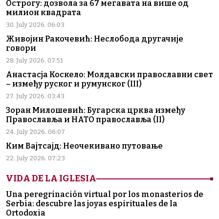
Острогу: дозвола за 67 мегавата на више од
милион квадрата
30. July 2026. 06:03
Живојин Ракочевић: Неслобода другачије
говори
28. July 2026. 07:51
Анастасја Коскело: Молдавски православни свет
– између руског и румунског (III)
27. July 2026. 03:43
Зоран Милошевић: Бугарска црква између
Православља и НАТО православља (II)
24. July 2026. 06:07
Ким Вајтсајд: Неочекивано путовање
22. July 2026. 07:23
VIDA DE LA IGLESIA
Una peregrinación virtual por los monasterios de
Serbia: descubre las joyas espirituales de la
Ortodoxia