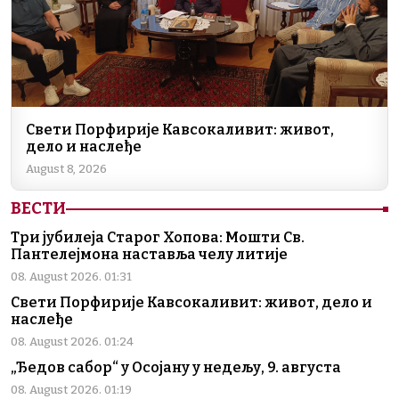
Свети Порфирије Кавсокаливит: живот,
дело и наслеђе
August 8, 2026
ВЕСТИ
Три јубилеја Старог Хопова: Мошти Св.
Пантелејмона наставља челу литије
08. August 2026. 01:31
Свети Порфирије Кавсокаливит: живот, дело и
наслеђе
08. August 2026. 01:24
„Ђедов сабор“ у Осојану у недељу, 9. августа
08. August 2026. 01:19