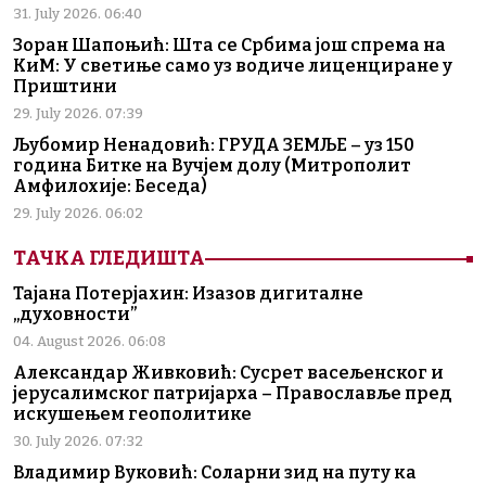
31. July 2026. 06:40
Зоран Шапоњић: Шта се Србима још спрема на
КиМ: У светиње само уз водиче лиценциране у
Приштини
29. July 2026. 07:39
Љубомир Ненадовић: ГРУДА ЗЕМЉЕ – уз 150
година Битке на Вучјем долу (Митрополит
Амфилохије: Беседа)
29. July 2026. 06:02
ТАЧКА ГЛЕДИШТА
Тајана Потерјахин: Изазов дигиталне
„духовности”
04. August 2026. 06:08
Александар Живковић: Сусрет васељенског и
јерусалимског патријарха – Православље пред
искушењем геополитике
30. July 2026. 07:32
Владимир Вуковић: Соларни зид на путу ка