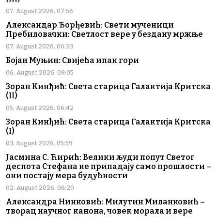
07. August 2026. 07:56
Александар Ђорђевић: Свети мученици
Пребиловачки: Светлост вере у бездану мржње
07. August 2026. 06:33
Бојан Муњин: Свијећа ипак гори
06. August 2026. 09:05
Зоран Кинђић: Света старица Галактија Критска
(II)
05. August 2026. 06:42
Зоран Кинђић: Света старица Галактија Критска
(I)
03. August 2026. 05:59
Јасмина С. Ћирић: Велики људи попут Светог
деспота Стефана не припадају само прошлости –
они постају мера будућности
02. August 2026. 06:20
Александра Нинковић: Милутин Миланковић –
творац научног канона, човек морала и вере