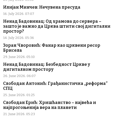
Илијан Минчев: Нечувена пресуда
16. July 2026. 07:07
Ненад Бадовинац: Од храмова до сервера –
зашто је важно да Црква штити свој дигитални
простор?
14. July 2026. 05:36
Зоран Чворовић: Фанар као црквени ресор
Брисела
29. June 2026. 05:10
Ненад Бадовинац: Безбедност Цркве у
дигиталном простору
26. June 2026. 06:07
Слободан Антонић: Грађанистичка „реформа“
СПЦ
25. June 2026. 01:25
Слободан Ерић: Хришћанство – највећа и
најпрогоњенија вера на планети
21. June 2026. 05:23