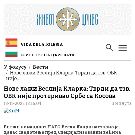
Skip to main content
VIDA DE LA IGLESIA
ЖИВОТЪТ НА ЦЪРКВАТА
Breadcrumb
У фокусу
Вести
Нове лажи Веслија Кларка: Тврди да тзв. ОВК
није…
Нове лажи Веслија Кларка: Тврди да тзв.
ОВК није протеривао Србе са Косова
18-11-2025 18:16:04
3 минута
Бивши командант НАТО Весли Кларк наставио је
данас сведочење пред Специјализованим већима