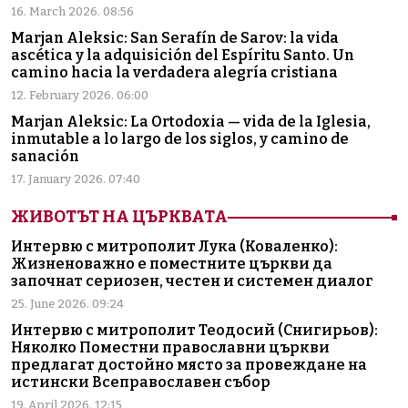
16. March 2026. 08:56
Marjan Aleksic: San Serafín de Sarov: la vida
ascética y la adquisición del Espíritu Santo. Un
camino hacia la verdadera alegría cristiana
12. February 2026. 06:00
Marjan Aleksic: La Ortodoxia — vida de la Iglesia,
inmutable a lo largo de los siglos, y camino de
sanación
17. January 2026. 07:40
ЖИВОТЪТ НА ЦЪРКВАТА
Интервю с митрополит Лука (Коваленко):
Жизненоважно е поместните църкви да
започнат сериозен, честен и системен диалог
25. June 2026. 09:24
Интервю с митрополит Теодосий (Снигирьов):
Няколко Поместни православни църкви
предлагат достойно място за провеждане на
истински Всеправославен събор
19. April 2026. 12:15