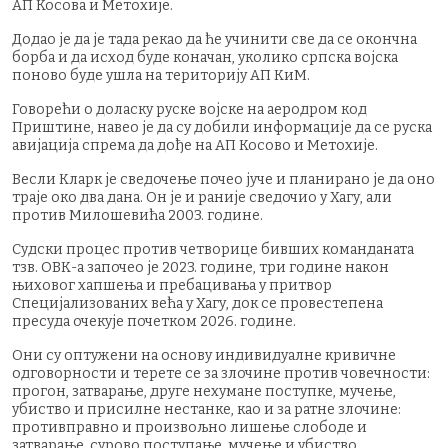
АП Косова и Метохије.
Додао је да је тада рекао да ће учинити све да се окончна
борба и да исход буде коначан, уколико српска војска
поново буде ушла на територију АП КиМ.
Говорећи о доласку руске војске на аеродром код
Приштине, навео је да су добили информације да се руска
авијација спрема да дође на АП Косово и Метохије.
Весли Кларк је сведочење почео јуче и планирано је да оно
траје око два дана. Он је и раније сведочио у Хагу, али
против Милошевића 2003. године.
Судски процес против четворице бивших команданата
тзв. ОВК-а започео је 2023. године, три године након
њиховог хапшења и пребацивања у притвор
Специјализованих већа у Хагу, док се провестепена
пресуда очекује почетком 2026. године.
Они су оптужени на основу индивидуалне кривичне
одговорности и терете се за злочине против човечности:
прогон, затварање, друге нехумане поступке, мучење,
убиство и присилне нестанке, као и за ратне злочине:
противправно и произвољно лишење слободе и
затварање, сурово поступање, мучење и убиство.