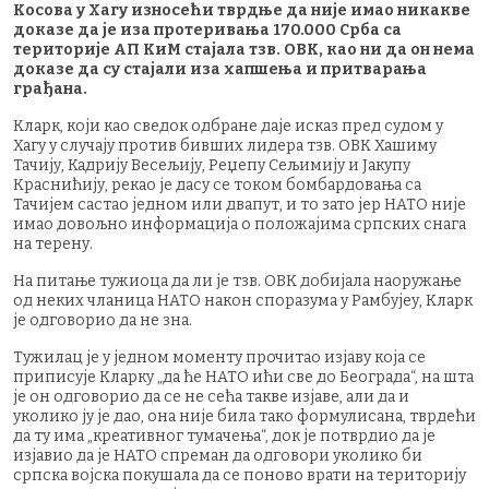
Косова у Хагу износећи тврдње да није имао никакве
доказе да је иза протеривања 170.000 Срба са
територије АП КиМ стајала тзв. ОВК, као ни да он нема
доказе да су стајали иза хапшења и притварања
грађана.
Кларк, који као сведок одбране даје исказ пред судом у
Хагу у случају против бивших лидера тзв. ОВК Хашиму
Тачију, Кадрију Весељију, Реџепу Сељимију и Јакупу
Краснићију, рекао је дасу се током бомбардовања са
Тачијем састао једном или двапут, и то зато јер НАТО није
имао довољно информација о положајима српских снага
на терену.
На питање тужиоца да ли је тзв. ОВК добијала наоружање
од неких чланица НАТО након споразума у Рамбујеу, Кларк
је одговорио да не зна.
Тужилац је у једном моменту прочитао изјаву која се
приписује Кларку „да ће НАТО ићи све до Београда“, на шта
је он одговорио да се не сећа такве изјаве, али да и
уколико ју је дао, она није била тако формулисана, тврдећи
да ту има „креативног тумачења“, док је потврдио да је
изјавио да је НАТО спреман да одговори уколико би
српска војска покушала да се поново врати на територију