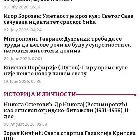
03. July 2026. 05:10
Игор Борозан: Уметност је кроз култ Светог Саве
сачувала идентитет српског бића
02. July 2026. 04:24
Митрополит Гаврило: Духовник треба да се
труди да његове речи не буду у супротности са
његовим животом и делима
24. June 2026. 07:01
Епископ Порфирије (Шутов): Пир у време куге
није нешто ново у нашем свету
19. June 2026. 05:30
ИСТОРИЈА И ЛИЧНОСТИ
Никола Ожеговић: Др Николај (Велимировић)
као епископ охридско-битољски (1931–1938), II
део
08. August 2026. 02:58
Зоран Кинђић: Света старица Галактија Критска
(III)