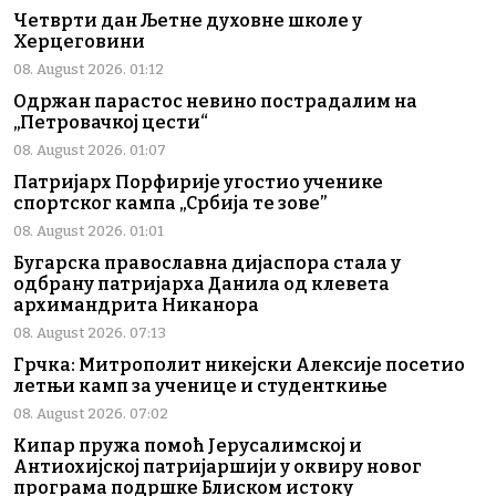
Четврти дан Љетне духовне школе у
Херцеговини
08. August 2026. 01:12
Одржан парастос невино пострадалим на
„Петровачкој цести“
08. August 2026. 01:07
Патријарх Порфирије угостио ученике
спортског кампа „Србија те зове”
08. August 2026. 01:01
Бугарска православна дијаспора стала у
одбрану патријарха Данила од клевета
архимандрита Никанора
08. August 2026. 07:13
Грчка: Митрополит никејски Алексије посетио
летњи камп за ученице и студенткиње
08. August 2026. 07:02
Кипар пружа помоћ Јерусалимској и
Антиохијској патријаршији у оквиру новог
програма подршке Блиском истоку