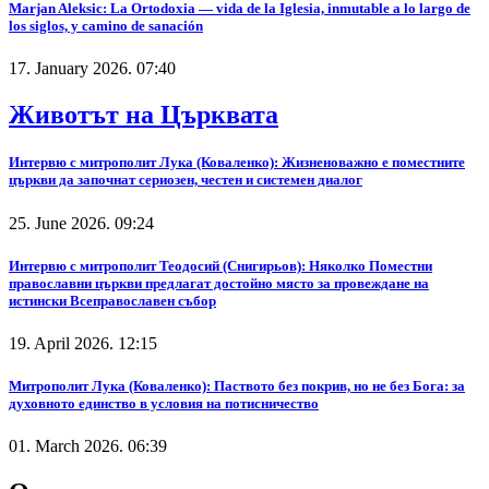
Marjan Aleksic: La Ortodoxia — vida de la Iglesia, inmutable a lo largo de
los siglos, y camino de sanación
17. January 2026. 07:40
Животът на Църквата
Интервю с митрополит Лука (Коваленко): Жизненоважно е поместните
църкви да започнат сериозен, честен и системен диалог
25. June 2026. 09:24
Интервю с митрополит Теодосий (Снигирьов): Няколко Поместни
православни църкви предлагат достойно място за провеждане на
истински Всеправославен събор
19. April 2026. 12:15
Митрополит Лука (Коваленко): Паството без покрив, но не без Бога: за
духовното единство в условия на потисничество
01. March 2026. 06:39