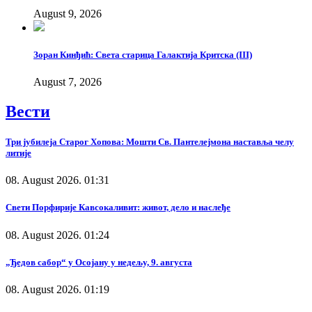
August 9, 2026
Зоран Кинђић: Света старица Галактија Критска (III)
August 7, 2026
Вести
Три јубилеја Старог Хопова: Мошти Св. Пантелејмона наставља челу
литије
08. August 2026. 01:31
Свети Порфирије Кавсокаливит: живот, дело и наслеђе
08. August 2026. 01:24
„Ђедов сабор“ у Осојану у недељу, 9. августа
08. August 2026. 01:19