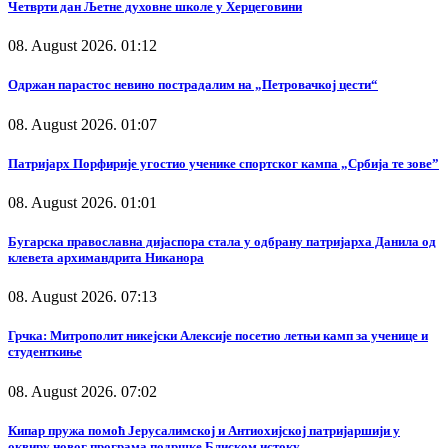
Четврти дан Љетне духовне школе у Херцеговини
08. August 2026. 01:12
Одржан парастос невино пострадалим на „Петровачкој цести“
08. August 2026. 01:07
Патријарх Порфирије угостио ученике спортског кампа „Србија те зове”
08. August 2026. 01:01
Бугарска православна дијаспора стала у одбрану патријарха Данила од
клевета архимандрита Никанора
08. August 2026. 07:13
Грчка: Митрополит никејски Алексије посетио летњи камп за ученице и
студенткиње
08. August 2026. 07:02
Кипар пружа помоћ Јерусалимској и Антиохијској патријаршији у
оквиру новог програма подршке Блиском истоку