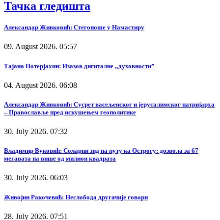
Тачка гледишта
Александар Живковић: Стегоноше у Намастиру
09. August 2026. 05:57
Тајана Потерјахин: Изазов дигиталне „духовности”
04. August 2026. 06:08
Александар Живковић: Сусрет васељенског и јерусалимског патријарха
– Православље пред искушењем геополитике
30. July 2026. 07:32
Владимир Вуковић: Соларни зид на путу ка Острогу: дозвола за 67
мегавата на више од милион квадрата
30. July 2026. 06:03
Живојин Ракочевић: Неслобода другачије говори
28. July 2026. 07:51