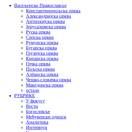
Васељенско Православље
Константинопољска црква
Александријска црква
Антиохијска црква
Јерусалимска црква
Руска црква
Српска црква
Румунска црква
Бугарска црква
Грузијска црква
Кипарска црква
Грчка црква
Пољска црква
Албанска црква
Чешко-словачка црква
Македонска црква
остало
РУБРИКЕ
У фокусу
Вести
Богословље
Међуверски односи
Аналитика
Интервјуи