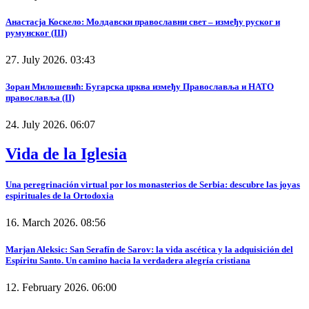
Анастасја Коскело: Молдавски православни свет – између руског и
румунског (III)
27. July 2026. 03:43
Зоран Милошевић: Бугарска црква између Православља и НАТО
православља (II)
24. July 2026. 06:07
Vida de la Iglesia
Una peregrinación virtual por los monasterios de Serbia: descubre las joyas
espirituales de la Ortodoxia
16. March 2026. 08:56
Marjan Aleksic: San Serafín de Sarov: la vida ascética y la adquisición del
Espíritu Santo. Un camino hacia la verdadera alegría cristiana
12. February 2026. 06:00