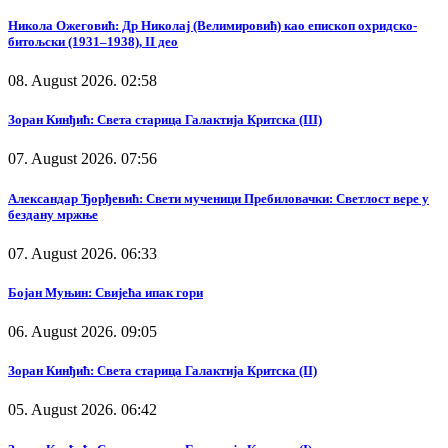
Никола Ожеговић: Др Николај (Велимировић) као епископ охридско-
битољски (1931–1938), II део
08. August 2026. 02:58
Зоран Кинђић: Света старица Галактија Критска (III)
07. August 2026. 07:56
Александар Ђорђевић: Свети мученици Пребиловачки: Светлост вере у
бездану мржње
07. August 2026. 06:33
Бојан Муњин: Свијећа ипак гори
06. August 2026. 09:05
Зоран Кинђић: Света старица Галактија Критска (II)
05. August 2026. 06:42