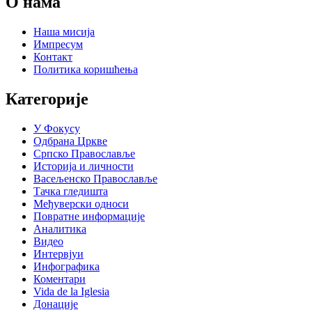
О нама
Наша мисија
Импресум
Контакт
Политика коришћења
Категорије
У Фокусу
Одбрана Цркве
Српско Православље
Историја и личности
Васељенско Православље
Тачка гледишта
Међуверски односи
Повратне информације
Аналитика
Видео
Интервјуи
Инфографика
Коментари
Vida de la Iglesia
Донације