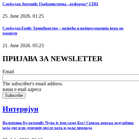
Слободан Антонић: Грађанистичка „реформа“ СПЦ
25. June 2026. 01:25
Слободан Ерић: Хришћанство – највећа и најпрогоњенија вера на
планети
21. June 2026. 05:23
ПРИЈАВА ЗА NEWSLETTER
Email
The subscriber's email address.
ваша е-mail адреса
Интервјуи
Валентина Булатовић: Чува је још само Бог! Српска царска задужбина
која две и по деценије после рата и даље пропада