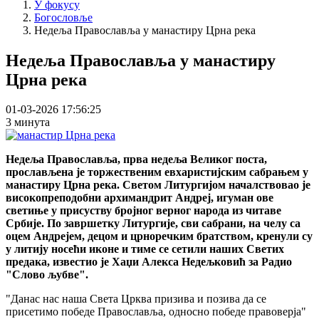
У фокусу
Богословље
Недеља Православља у манастиру Црна река
Недеља Православља у манастиру
Црна река
01-03-2026 17:56:25
3 минута
Недеља Православља, прва недеља Великог поста,
прослављена је торжественим евхаристијским сабрањем у
манастиру Црна река. Светом Литургијом началствовао је
високопреподобни архимандрит Андреј, игуман ове
светиње у присуству бројног верног народа из читаве
Србије. По завршетку Литургије, сви сабрани, на челу са
оцем Андрејем, децом и црноречким братством, кренули су
у литију носећи иконе и тиме се сетили наших Светих
предака, известио је Хаџи Алекса Недељковић за Радио
"Слово љубве".
"Данас нас наша Света Црква призива и позива да се
присетимо победе Православља, односно победе правоверја"