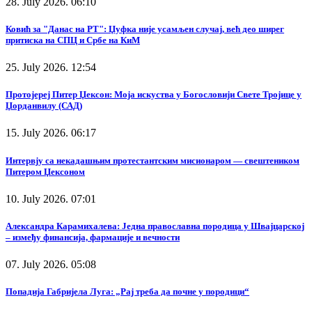
28. July 2026. 06:10
Ковић за "Данас на РТ": Џуфка није усамљен случај, већ део ширег
притиска на СПЦ и Србе на КиМ
25. July 2026. 12:54
Протојереј Питер Џексон: Моја искуства у Богословији Свете Тројице у
Џорданвилу (САД)
15. July 2026. 06:17
Интервју са некадашњим протестантским мисионаром — свештеником
Питером Џексоном
10. July 2026. 07:01
Александра Карамихалева: Једна православна породица у Швајцарској
– између финансија, фармације и вечности
07. July 2026. 05:08
Попадија Габријела Луга: „Рај треба да почне у породици“