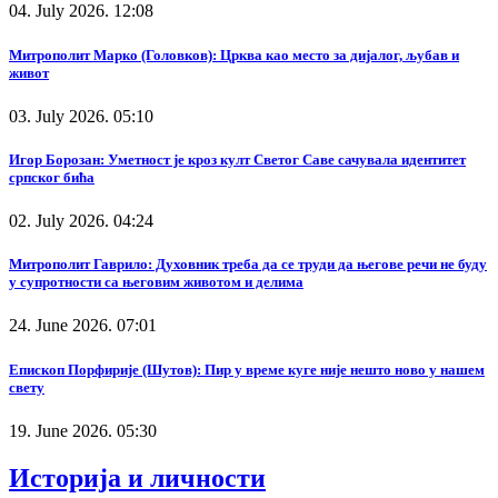
04. July 2026. 12:08
Митрополит Марко (Головков): Црква као место за дијалог, љубав и
живот
03. July 2026. 05:10
Игор Борозан: Уметност је кроз култ Светог Саве сачувала идентитет
српског бића
02. July 2026. 04:24
Митрополит Гаврило: Духовник треба да се труди да његове речи не буду
у супротности са његовим животом и делима
24. June 2026. 07:01
Епископ Порфирије (Шутов): Пир у време куге није нешто ново у нашем
свету
19. June 2026. 05:30
Историја и личности