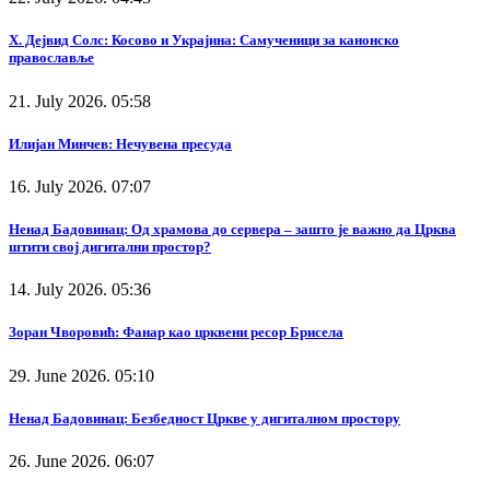
Х. Дејвид Солс: Косово и Украјина: Самученици за канонско
православље
21. July 2026. 05:58
Илијан Минчев: Нечувена пресуда
16. July 2026. 07:07
Ненад Бадовинац: Од храмова до сервера – зашто је важно да Црква
штити свој дигитални простор?
14. July 2026. 05:36
Зоран Чворовић: Фанар као црквени ресор Брисела
29. June 2026. 05:10
Ненад Бадовинац: Безбедност Цркве у дигиталном простору
26. June 2026. 06:07