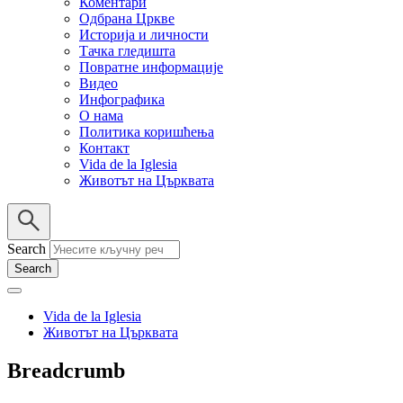
Коментари
Одбрана Цркве
Историја и личности
Тачка гледишта
Повратне информације
Видео
Инфографика
О нама
Политика коришћења
Контакт
Vida de la Iglesia
Животът на Църквата
Search
Vida de la Iglesia
Животът на Църквата
Breadcrumb