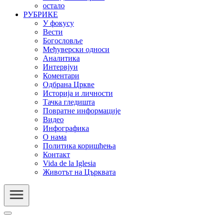
остало
РУБРИКЕ
У фокусу
Вести
Богословље
Међуверски односи
Аналитика
Интервјуи
Коментари
Одбрана Цркве
Историја и личности
Тачка гледишта
Повратне информације
Видео
Инфографика
О нама
Политика коришћења
Контакт
Vida de la Iglesia
Животът на Църквата