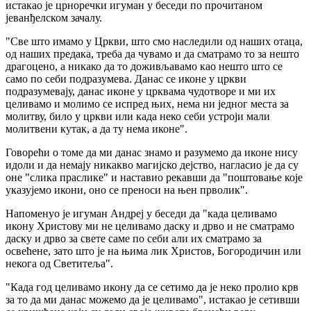
истакао је црноречки игуман у беседи по прочитаном
јеванђелском зачалу.
"Све што имамо у Цркви, што смо наследили од наших отаца,
од наших предака, треба да чувамо и да сматрамо то за нешто
драгоцено, а никако да то доживљавамо као нешто што се
само по себи подразумева. Данас се иконе у цркви
подразумевају, данас иконе у црквама чудотворе и ми их
целивамо и молимо се испред њих, нема ни једног места за
молитву, било у цркви или када неко себи устроји мали
молитвени кутак, а да ту нема иконе".
Говорећи о томе да ми данас знамо и разумемо да иконе нису
идоли и да немају никакво магијско дејство, нагласио је да су
оне "слика праслике" и наставио рекавши да "поштовање које
указујемо икони, оно се преноси на њен прволик".
Напоменуо је игуман Андреј у беседи да "када целивамо
икону Христову ми не целивамо даску и дрво и не сматрамо
даску и дрво за свете саме по себи али их сматрамо за
освећене, зато што је на њима лик Христов, Богородичин или
некога од Светитеља".
"Када год целивамо икону да се сетимо да је неко пролио крв
за то да ми данас можемо да је целивамо", истакао је сетивши