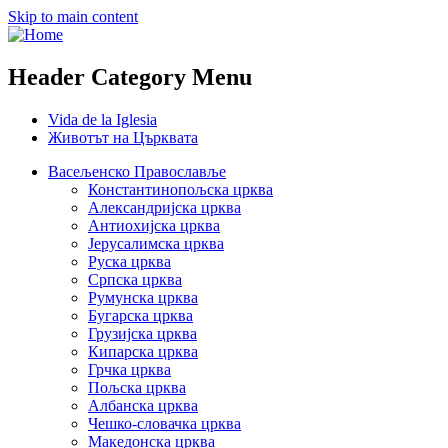
Skip to main content
Header Category Menu
Vida de la Iglesia
Животът на Църквата
Васељенско Православље
Константинопољска црква
Александријска црква
Антиохијска црква
Јерусалимска црква
Руска црква
Српска црква
Румунска црква
Бугарска црква
Грузијска црква
Кипарска црква
Грчка црква
Пољска црква
Албанска црква
Чешко-словачка црква
Македонска црква