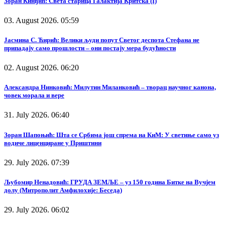
Зоран Кинђић: Света старица Галактија Критска (I)
03. August 2026. 05:59
Јасмина С. Ћирић: Велики људи попут Светог деспота Стефана не
припадају само прошлости – они постају мера будућности
02. August 2026. 06:20
Александра Нинковић: Милутин Миланковић – творац научног канона,
човек морала и вере
31. July 2026. 06:40
Зоран Шапоњић: Шта се Србима још спрема на КиМ: У светиње само уз
водиче лиценциране у Приштини
29. July 2026. 07:39
Љубомир Ненадовић: ГРУДА ЗЕМЉЕ – уз 150 година Битке на Вучјем
долу (Митрополит Амфилохије: Беседа)
29. July 2026. 06:02