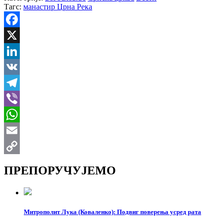
Тагс:
манастир Црна Река
Facebook
X
LinkedIn
VK
Telegram
Viber
WhatsApp
Email
Copy
ПРЕПОРУЧУЈЕМО
Link
Митрополит Лука (Коваленко): Подвиг поверења усред рата