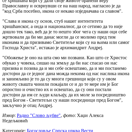
се хришћана који су дали своје животе бранећи веру
Православну и осврнувши се на наш народ, нагласио је да
"код Срба посебно, икона се некако изједначава са славом".
"Слава и икона су основ, стуб нашег интентитета
хришћанског, а онда и националног, да се сетимо да то није
дошло тек тако, већ да је то нешто због чега су наши оци себе
жртвовали да би ми данас могли да се молимо пред тим
иконама и да призивамо Светитеље који су на њима или самог
Господа Христа", истакао је архимандрит Андреј.
"Обожење је оно на шта смо ми позвани. Као што се Христос
обукао у човека, сишао на земљу да би нас спасао он нас
призива и позива да и ми себе освештамо, да и ми постанемо
достојни да се једног дана можда некима од нас наслика икона
и занимљиво је то да су многи грешници који су у овом
животу свашта чинили покајали се и до те мере им је Бог
опростио и очистио их и освештао, да су они постали
достојни да им се људи клаљају, да их моле за посредништво
пред Богом - Светитељи су наши посредници пред Богом",
закључио је отац Андреј.
Извор
:
Радио "Слово љубве"
,
фото
: Хаџи Алекса
Недељковић
Категорије:
Богословље
Српска црква
Вести