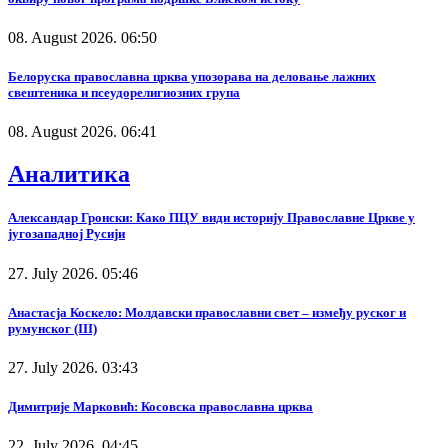
08. August 2026. 06:50
Белоруска православна црква упозорава на деловање лажних
свештеника и псеудорелигиозних група
08. August 2026. 06:41
Аналитика
Александар Гронски: Како ПЦУ види историју Православне Цркве у
југозападној Русији
27. July 2026. 05:46
Анастасја Коскело: Молдавски православни свет – између руског и
румунског (III)
27. July 2026. 03:43
Димитрије Марковић: Косовска православна црква
22. July 2026. 04:45