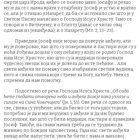
смрти цара Ирода, анђео се поново јавио Јосифу и рекао
му је да се с њима врати у отаџбину. Јосиф је устао и вратио
се, али је отишао у Назарет, да би се испунило све што је у
Светом Писму написано о Господу Исусу Христу. Тамо се
говори и о Витлејему, и о Египту (данас се читао овај
одломак из Јеванђеља), и о Назарету (Мт. 2, 13–23).
Праведни Јосиф није морао да поверује анђелу, али
му је поверовао, као што су поверoвали и пастири који су у
ноћи Рођења дошли у ону пећину у којој се родио Господ
наш Исус Христос; као што су и мудраци поверoвали
чудесној звезди која их је довела до исте пећине… Али
свети анђели не помажу само изабраним светим људима,
него и свима онима који стреме ка Богу, ка Небу. Увек су
спремни да нам помогну.
Подсетимо се речи Господа Исуса Христа:
„Од сада
ћете гледати отворено небо и анђеле Божје како узлазе и
силазе на Сина Човечијега“
(Јн. 1, 51). Ове речи се односе на
све, свима су упућене; али да бисмо се тога удостојили,
потребно је да и ми верујемо у анђеле и да им будемо
послушни, као што су били мудраци, пастири и праведни
Јосиф. Такође, на сваки начин треба да се трудимо да
живимо по Божјим заповестима. Тада нас свети анђели
никад неће напустити, увек ће бити с нама и њиховој