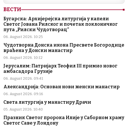
ВЕСТИ
Бугарска: Архијерејска литургија у капели
Светог Јована Рилског и почетак поклоничког
пута „Рилски Чудотворац“
06. August 2026. 10:25
Чудотворна Донска икона Пресвете Богородице
враћена у Донски манастир
06. August 2026. 10:12
Јерусалим: Патријарх Теофил III примио новог
амбасадора Грузије
06. August 2026. 09:41
Александрија: Основан нови женски манастир
06. August 2026. 09:16
Света литургија у манастиру Драчи
05. August 2026. 10:40
Празник Светог пророка Илије у Саборном храму
Светог Саве у Лондону