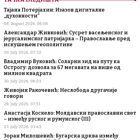
Тајана Потерјахин: Изазов дигиталне
„духовности”
04. August 2026. 06:08
Александар Живковић: Сусрет васељенског и
јерусалимског патријарха – Православље пред
искушењем геополитике
30. July 2026. 07:32
Владимир Вуковић: Соларни зид на путу ка
Острогу: дозвола за 67 мегавата на више од
милион квадрата
30. July 2026. 06:03
Живојин Ракочевић: Неслобода другачије
говори
28. July 2026. 07:51
Анастасја Коскело: Молдавски православни свет
– између руског и румунског (III)
27. July 2026. 03:43
Зоран Милошевић: Бугарска црква између