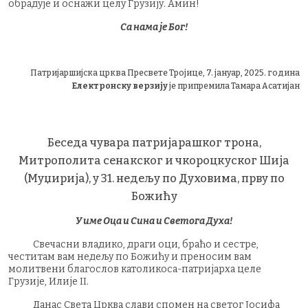
обрадује и оснажи целу Грузију. Амин!
Са нама је Бог!
Патријаршијска црква Пресвете Тројице, 7. јануар, 2025. година
Електронску верзију
је припремила Тамара Асатијан
Беседа чувара патријарашког трона,
Митрополита сенакског и чкороцкуског Шија
(Муџирија), у 31. недељу по Духовима, прву по
Божићу
У име Оца и Сина и Светога Духа!
Свечасни владико, драги оци, браћо и сестре,
честитам вам недељу по Божићу и преносим вам
молитвени благослов католикоса-патријарха целе
Грузије, Илије II.
Данас Света Црква слави спомен на светог Јосифа