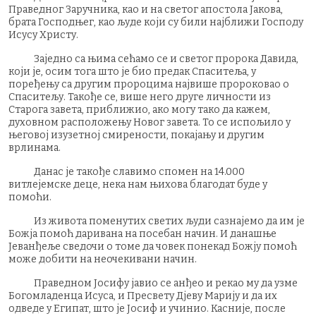
Праведног Заручника, као и на светог апостола Јакова,
брата Господњег, као људе који су били најближи Господу
Исусу Христу.
Заједно са њима сећамо се и светог пророка Давида,
који је, осим тога што је био предак Спаситеља, у
поређењу са другим пророцима највише пророковао о
Спаситељу. Такође се, више него друге личности из
Старога завета, приближио, ако могу тако да кажем,
духовном расположењу Новог завета. То се испољило у
његовој изузетној смирености, покајању и другим
врлинама.
Данас је такође славимо спомен на 14.000
витлејемске деце, нека нам њихова благодат буде у
помоћи.
Из живота поменутих светих људи сазнајемо да им је
Божја помоћ даривана на посебан начин. И данашње
Јеванђеље сведочи о томе да човек понекад Божју помоћ
може добити на неочекивани начин.
Праведном Јосифу јавио се анђео и рекао му да узме
Богомладенца Исуса, и Пресвету Дјеву Марију и да их
одведе у Египат, што је Јосиф и учинио. Касније, после