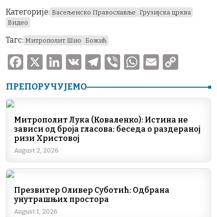
Категорије:
Васељенско Православље
Грузијска црква
Видео
Тагс:
Митрополит Шио
Божић
F
X
Li
V
T
V
W
E
C
a
n
K
el
ib
h
m
o
ПРЕПОРУЧУЈЕМО
c
k
e
er
at
ai
p
e
e
gr
s
l
y
b
dI
a
A
Li
Митрополит Лука (Коваленко): Истина не
зависи од броја гласова: беседа о раздераној
o
n
m
p
n
ризи Христовој
o
p
k
August 2, 2026
k
Презвитер Оливер Суботић: Одбрана
унутрашњих простора
August 1, 2026