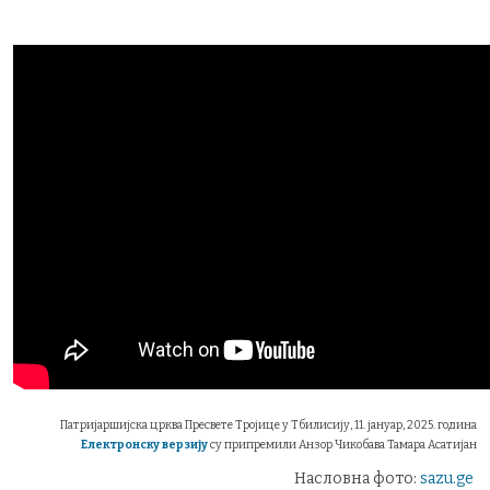
Патријаршијска црква Пресвете Тројице у Тбилисију, 11. јануар, 2025. година
Електронску верзију
су припремили Анзор Чикобава Тамара Асатијан
Насловна фото:
sazu.ge