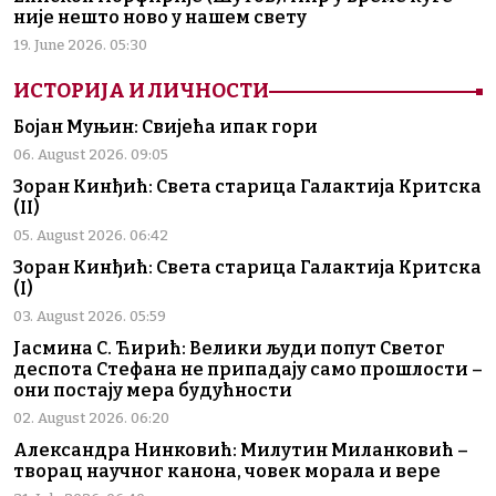
није нешто ново у нашем свету
19. June 2026. 05:30
ИСТОРИЈА И ЛИЧНОСТИ
Бојан Муњин: Свијећа ипак гори
06. August 2026. 09:05
Зоран Кинђић: Света старица Галактија Критска
(II)
05. August 2026. 06:42
Зоран Кинђић: Света старица Галактија Критска
(I)
03. August 2026. 05:59
Јасмина С. Ћирић: Велики људи попут Светог
деспота Стефана не припадају само прошлости –
они постају мера будућности
02. August 2026. 06:20
Александра Нинковић: Милутин Миланковић –
творац научног канона, човек морала и вере