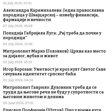
10. July 2026. 07:01
Александра Карамихалева: Једна православна
породица у Швајцарској – између финансија,
фармације и вечности
07. July 2026. 05:08
Попадија Габријела Луга: „Рај треба да почне у
породици“
04. July 2026. 12:08
Митрополит Марко (Головков): Црква као место
за дијалог, љубав и живот
03. July 2026. 05:10
Игор Борозан: Уметност је кроз култ Светог Саве
сачувала идентитет српског бића
02. July 2026. 04:24
Митрополит Гаврило: Духовник треба да се
труди да његове речи не буду у супротности са
његовим животом и делима
24. June 2026. 07:01
Епископ Порфирије (Шутов): Пир у време куге