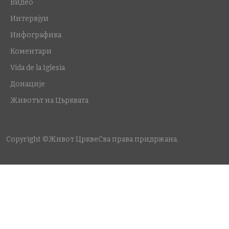
Видео
Интервјуи
Инфографика
Коментари
Vida de la Iglesia
Донације
Животът на Църквата
Copyright ©Живот Цркве
Сва права придржана.