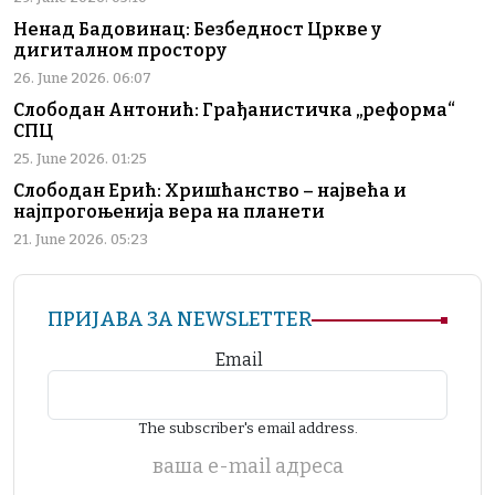
Ненад Бадовинац: Безбедност Цркве у
дигиталном простору
26. June 2026. 06:07
Слободан Антонић: Грађанистичка „реформа“
СПЦ
25. June 2026. 01:25
Слободан Ерић: Хришћанство – највећа и
најпрогоњенија вера на планети
21. June 2026. 05:23
ПРИЈАВА ЗА NEWSLETTER
Email
The subscriber's email address.
ваша е-mail адреса