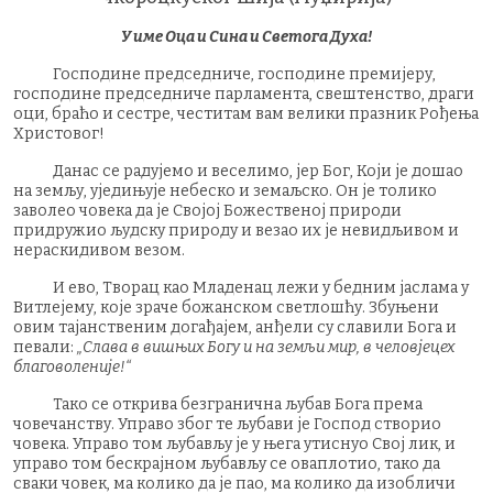
У име Оца и Сина и Светога Духа!
Господине председниче, господине премијеру,
господине председниче парламента, свештенство, драги
оци, браћо и сестре, честитам вам велики празник Рођења
Христовог!
Данас се радујемо и веселимо, јер Бог, Који је дошао
на земљу, уједињује небеско и земаљско. Он је толико
заволео човека да је Својој Божественој природи
придружио људску природу и везао их је невидљивом и
нераскидивом везом.
И ево, Творац као Младенац лежи у бедним јаслама у
Витлејему, које зраче божанском светлошћу. Збуњени
овим тајанственим догађајем, анђели су славили Бога и
певали:
„Слава в вишњих Богу и на земљи мир, в человјецех
благоволеније!“
Тако се открива безгранична љубав Бога према
човечанству. Управо због те љубави је Господ створио
човека. Управо том љубављу је у њега утиснуо Свој лик, и
управо том бескрајном љубављу се оваплотио, тако да
сваки човек, ма колико да је пао, ма колико да изобличи