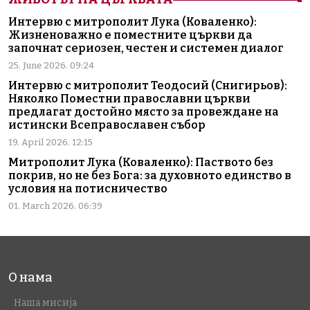
Интервю с митрополит Лука (Коваленко):
Жизненоважно е поместните църкви да
започнат сериозен, честен и системен диалог
25. June 2026. 09:24
Интервю с митрополит Теодосий (Снигирьов):
Няколко Поместни православни църкви
предлагат достойно място за провеждане на
истински Всеправославен събор
19. April 2026. 12:15
Митрополит Лука (Коваленко): Паството без
покрив, но не без Бога: за духовното единство в
условия на потисничество
01. March 2026. 06:39
О нама
Наша мисија