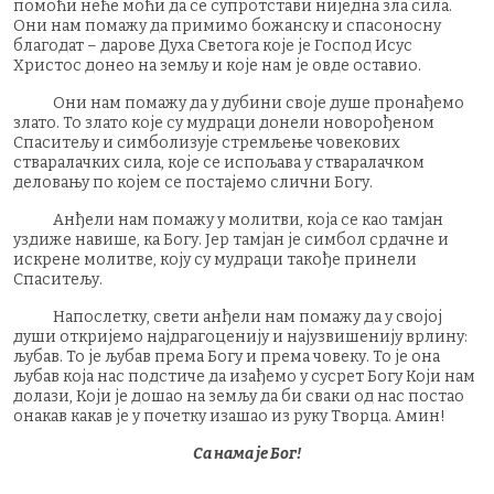
помоћи неће моћи да се супротстави ниједна зла сила.
Они нам помажу да примимо божанску и спасоносну
благодат – дарове Духа Светога које је Господ Исус
Христос донео на земљу и које нам је овде оставио.
Они нам помажу да у дубини своје душе пронађемо
злато. То злато које су мудраци донели новорођеном
Спаситељу и симболизује стремљење човекових
стваралачких сила, које се испољава у стваралачком
деловању по којем се постајемо слични Богу.
Анђели нам помажу у молитви, која се као тамјан
уздиже навише, ка Богу. Јер тамјан је симбол срдачне и
искрене молитве, коју су мудраци такође принели
Спаситељу.
Напослетку, свети анђели нам помажу да у својој
души откријемо најдрагоценију и најузвишенију врлину:
љубав. То је љубав према Богу и према човеку. То је она
љубав која нас подстиче да изађемо у сусрет Богу Који нам
долази, Који је дошао на земљу да би сваки од нас постао
онакав какав је у почетку изашао из руку Творца. Амин!
Са нама је Бог!