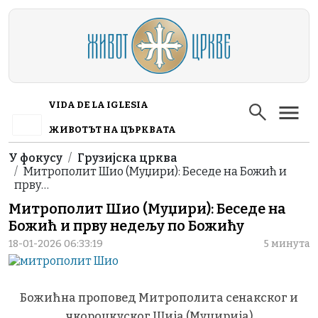
Skip to main content
VIDA DE LA IGLESIA
ЖИВОТЪТ НА ЦЪРКВАТА
Breadcrumb
У фокусу
Грузијска црква
Митрополит Шио (Муџири): Беседе на Божић и
прву…
Митрополит Шио (Муџири): Беседе на
Божић и прву недељу по Божићу
18-01-2026 06:33:19
5 минута
Божићна проповед Митрополита сенакског и
чкороцкуског Шија (Муџирија)