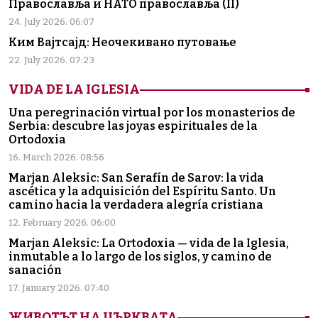
Православља и НАТО православља (II)
24. July 2026. 06:07
Ким Вајтсајд: Неочекивано путовање
22. July 2026. 07:23
VIDA DE LA IGLESIA
Una peregrinación virtual por los monasterios de
Serbia: descubre las joyas espirituales de la
Ortodoxia
16. March 2026. 08:56
Marjan Aleksic: San Serafín de Sarov: la vida
ascética y la adquisición del Espíritu Santo. Un
camino hacia la verdadera alegría cristiana
12. February 2026. 06:00
Marjan Aleksic: La Ortodoxia — vida de la Iglesia,
inmutable a lo largo de los siglos, y camino de
sanación
17. January 2026. 07:40
ЖИВОТЪТ НА ЦЪРКВАТА