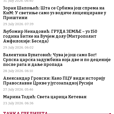
31. July 2026. 06:40
Зоран Шапоњић: Шта се Србима још спрема на
КиМ: У светиње само уз водиче лиценциране у
Приштини
29. July 2026. 07:39
Љубомир Ненадовић: ГРУДА ЗЕМЉЕ – уз 150
година Битке на Вучјем долу (Митрополит
Амфилохије: Беседа)
29. July 2026. 06:02
Валентина Булатовић: Чува је још само Бог!
Српска царска задужбина која две и по деценије
после рата и даље пропада
28. July 2026. 06:10
Александар Гронски: Како ПЦУ види историју
Православне Цркве у југозападној Русији
27. July 2026. 05:46
Марина Тодић: Света царица Кетеван
23. July 2026. 06:36
ТАЧКА ГЛЕДИШТА