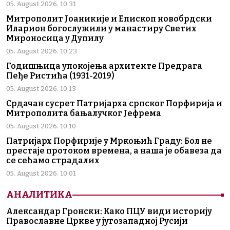
05. August 2026. 10:31
Митрополит Јоаникије и Епископ новобрдски
Иларион богослужили у манастиру Светих
Мироносица у Дупилу
05. August 2026. 10:23
Годишњица упокојења архитекте Предрага
Пеђе Ристића (1931-2019)
05. August 2026. 10:13
Срдачан сусрет Патријарха српског Порфирија и
Митрополита бањалучког Јефрема
05. August 2026. 10:10
Патријарх Порфирије у Мркоњић Граду: Бол не
престаје протоком времена, а наша је обавеза да
се сећамо страдалих
05. August 2026. 10:01
АНАЛИТИКА
Александар Гронски: Како ПЦУ види историју
Православне Цркве у југозападној Русији