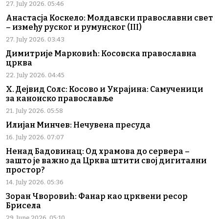
27. July 2026. 05:46
Анастасја Коскело: Молдавски православни свет
– између руског и румунског (III)
27. July 2026. 03:43
Димитрије Марковић: Косовска православна
црква
22. July 2026. 04:45
Х. Дејвид Солс: Косово и Украјина: Самученици
за канонско православље
21. July 2026. 05:58
Илијан Минчев: Нечувена пресуда
16. July 2026. 07:07
Ненад Бадовинац: Од храмова до сервера –
зашто је важно да Црква штити свој дигитални
простор?
14. July 2026. 05:36
Зоран Чворовић: Фанар као црквени ресор
Брисела
29. June 2026. 05:10