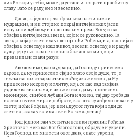
лик Божији у себи, може да устане и поврати првобитну
славу. Зато се радујемо и веселимо.
Данас, заједно с јеванђељским пастирима и
мудрацима, и ми стојимо покрај витлејемских јасли,
испуњени љубављу и поштовањем према Богу; и нас
обасјава витлејемска звезда, којом се руководимо. Та
звезда, која је светлела у светој ноћи Рођења, и данас сија и
обасјава; осветљује наш живот, весели, осветљује и радује
душу, јер у њој нам се открива божански мир, који
превазилази сваки разум.
Ако желимо, као мудраци, да Господу принесемо
дарове, да му принесемо сјајно злато своје душе, то је
тежња наших стваралачких моћи; ако желимо да Му
принесемо искрену молитву, која се као кад тамјана
уздиже ка висинама, и ако желимо да му принесемо
миомирис, симбол љубави Бога и човека, тај дар треба да
носимо путем мира и доброте, као што су анђели певали у
светој ноћи Рођења, јер нема другог пута који води до
светлих јасала у којима лежи Богомладенац!
Још једном вам честитам велики празник Рођења
Христовог. Нека вас Бог благослови, обрадује и укрепи.
Нека Господ, по милости овог дана, спасе, укрепи,