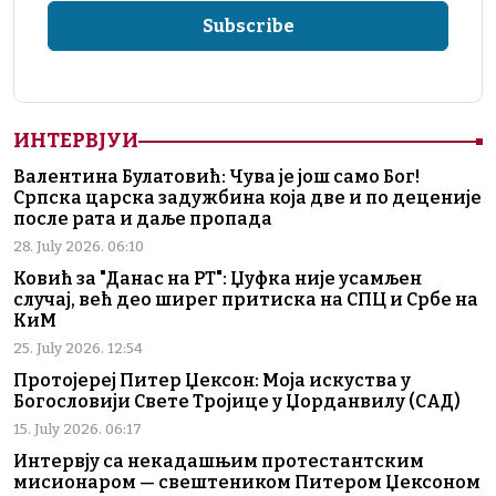
ИНТЕРВЈУИ
Валентина Булатовић: Чува је још само Бог!
Српска царска задужбина која две и по деценије
после рата и даље пропада
28. July 2026. 06:10
Ковић за "Данас на РТ": Џуфка није усамљен
случај, већ део ширег притиска на СПЦ и Србе на
КиМ
25. July 2026. 12:54
Протојереј Питер Џексон: Моја искуства у
Богословији Свете Тројице у Џорданвилу (САД)
15. July 2026. 06:17
Интервју са некадашњим протестантским
мисионаром — свештеником Питером Џексоном