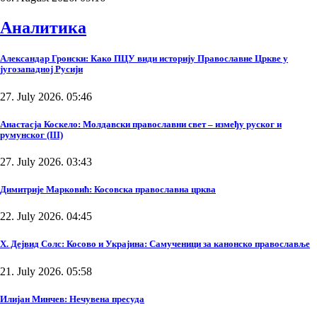
Аналитика
Александар Гронски: Како ПЦУ види историју Православне Цркве у
југозападној Русији
27. July 2026. 05:46
Анастасја Коскело: Молдавски православни свет – између руског и
румунског (III)
27. July 2026. 03:43
Димитрије Марковић: Косовска православна црква
22. July 2026. 04:45
Х. Дејвид Солс: Косово и Украјина: Самученици за канонско православље
21. July 2026. 05:58
Илијан Минчев: Нечувена пресуда