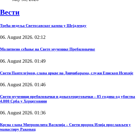
Вести
Трећа недеља Светосавског кампа у Шејдленду
06. August 2026. 02:12
Молитвено сећање на Свете мученике Пребиловачке
06. August 2026. 01:49
Свети Пантелејмон, слава цркве на Дивчибарама, служи Епископ Исихије
06. August 2026. 01:46
Свети мученици пребиловачки и доњохерцеговачки – 85 година од убиства
4.000 Срба у Херцеговини
06. August 2026. 01:36
Крсна слава Митрополита Василија – Свети пророк Илија прослављен у
манастиру Раковац