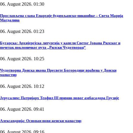
06. August 2026. 01:30
Прослављена слава Епархије будимљанско-никшићке – Света Марија
Магдалина
06. August 2026. 01:23
Бугарска: Архијерејска литургија у капели Светог Јована Рилског и
почетак поклоничког пута „Рилски Чудотворац“
06. August 2026. 10:25
Чудотворна Донска икона Пресвете Богородице враћена у Донски
манастир
06. August 2026. 10:12
Јерусалим: Патријарх Теофил III примио новог амбасадора Грузије
06. August 2026. 09:41
Александрија: Основан нови женски манастир
06. August 2026. 09:16