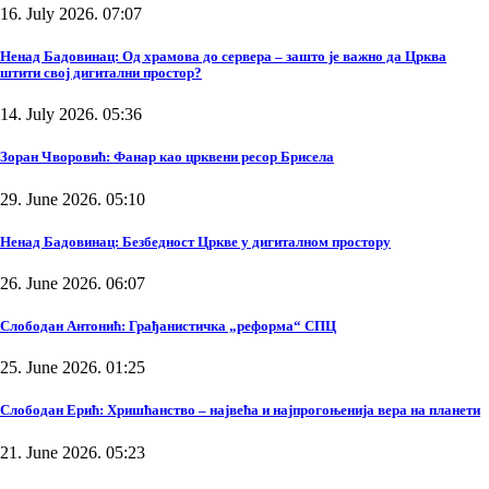
16. July 2026. 07:07
Ненад Бадовинац: Од храмова до сервера – зашто је важно да Црква
штити свој дигитални простор?
14. July 2026. 05:36
Зоран Чворовић: Фанар као црквени ресор Брисела
29. June 2026. 05:10
Ненад Бадовинац: Безбедност Цркве у дигиталном простору
26. June 2026. 06:07
Слободан Антонић: Грађанистичка „реформа“ СПЦ
25. June 2026. 01:25
Слободан Ерић: Хришћанство – највећа и најпрогоњенија вера на планети
21. June 2026. 05:23