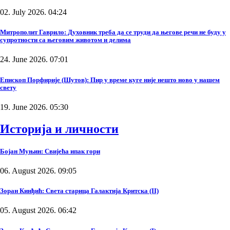
02. July 2026. 04:24
Митрополит Гаврило: Духовник треба да се труди да његове речи не буду у
супротности са његовим животом и делима
24. June 2026. 07:01
Епископ Порфирије (Шутов): Пир у време куге није нешто ново у нашем
свету
19. June 2026. 05:30
Историја и личности
Бојан Муњин: Свијећа ипак гори
06. August 2026. 09:05
Зоран Кинђић: Света старица Галактија Критска (II)
05. August 2026. 06:42