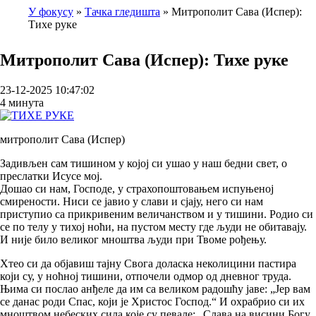
У фокусу
Тачка гледишта
Митрополит Сава (Испер):
Тихе руке
Breadcrumb
Митрополит Сава (Испер): Тихе руке
23-12-2025 10:47:02
4 минута
митрополит Сава (Испер)
Задивљен сам тишином у којој си ушао у наш бедни свет, о
преслатки Исусе мој.
Дошао си нам, Господе, у страхопоштовањем испуњеној
смирености. Ниси се јавио у слави и сјају, него си нам
приступио са прикривеним величанством и у тишини. Родио си
се по телу у тихој ноћи, на пустом месту где људи не обитавају.
И није било великог мноштва људи при Твоме рођењу.
Хтео си да објавиш тајну Свога доласка неколицини пастира
који су, у ноћној тишини, отпочели одмор од дневног труда.
Њима си послао анђеле да им са великом радошћу јаве: „Јер вам
се данас роди Спас, који је Христос Господ.“ И охрабрио си их
мноштвом небеских сила које су певале: „Слава на висини Богу,