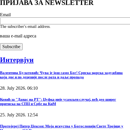
ПРИЈАВА ЗА NEWSLETTER
Email
The subscriber's email address.
ваша е-mail адреса
Интервјуи
Валентина Булатовић: Чува је још само Бог! Српска царска задужбина
која две и по деценије после рата и даље пропада
28. July 2026. 06:10
Ковић за "Данас на РТ": Џуфка није усамљен случај, већ део ширег
притиска на СПЦ и Србе на КиМ
25. July 2026. 12:54
Протојереј Питер Џексон: Моја искуства у Богословији Свете Тројице у