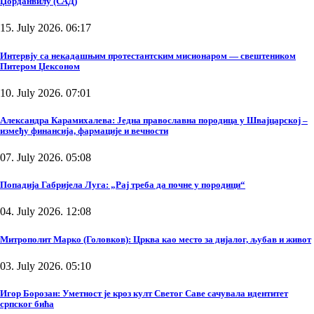
Џорданвилу (САД)
15. July 2026. 06:17
Интервју са некадашњим протестантским мисионаром — свештеником
Питером Џексоном
10. July 2026. 07:01
Александра Карамихалева: Једна православна породица у Швајцарској –
између финансија, фармације и вечности
07. July 2026. 05:08
Попадија Габријела Луга: „Рај треба да почне у породици“
04. July 2026. 12:08
Митрополит Марко (Головков): Црква као место за дијалог, љубав и живот
03. July 2026. 05:10
Игор Борозан: Уметност је кроз култ Светог Саве сачувала идентитет
српског бића