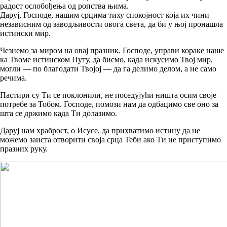
радост ослобођења од ропства њима.
Даруј, Господе, нашим срцима тиху спокојност која их чини
независним од заводљивости овога света, да би у њој пронашла
истински мир.
Чезнемо за миром на овај празник. Господе, управи кораке наше
ка Твоме истинском Путу, да бисмо, када искусимо Твој мир,
могли — по благодати Твојој — да га делимо делом, а не само
речима.
Пастири су Ти се поклонили, не поседујући ништа осим своје
потребе за Тобом. Господе, помози нам да одбацимо све оно за
шта се држимо када Ти долазимо.
Даруј нам храброст, о Исусе, да прихватимо истину да не
можемо заиста отворити своја срца Теби ако Ти не приступимо
празних руку.