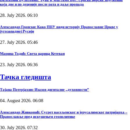
која две и по деценије после рата и даље пропада
28. July 2026. 06:10
Александар Гронски: Како ПЦУ види историју Православне Цркве у
југозападној Русији
27. July 2026. 05:46
Марина Тодић: Света царица Кетеван
23. July 2026. 06:36
Тачка гледишта
Тајана Потерјахин: Изазов дигиталне „духовности”
04. August 2026. 06:08
Александар Живковић: Сусрет васељенског и јерусалимског патријарха –
Православље пред искушењем геополитике
30. July 2026. 07:32