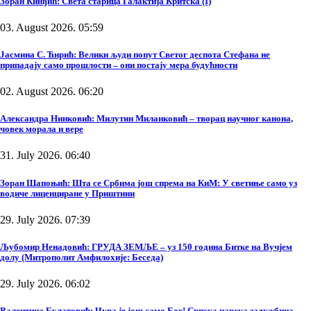
Зоран Кинђић: Света старица Галактија Критска (I)
03. August 2026. 05:59
Јасмина С. Ћирић: Велики људи попут Светог деспота Стефана не
припадају само прошлости – они постају мера будућности
02. August 2026. 06:20
Александра Нинковић: Милутин Миланковић – творац научног канона,
човек морала и вере
31. July 2026. 06:40
Зоран Шапоњић: Шта се Србима још спрема на КиМ: У светиње само уз
водиче лиценциране у Приштини
29. July 2026. 07:39
Љубомир Ненадовић: ГРУДА ЗЕМЉЕ – уз 150 година Битке на Вучјем
долу (Митрополит Амфилохије: Беседа)
29. July 2026. 06:02
Валентина Булатовић: Чува је још само Бог! Српска царска задужбина