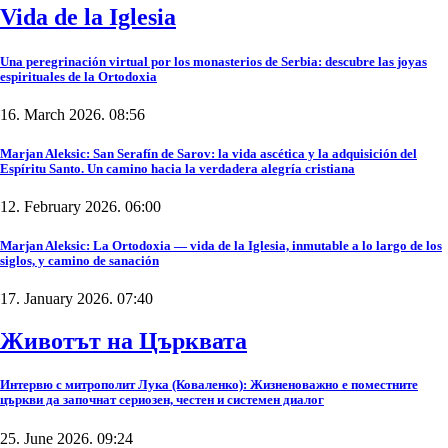
Vida de la Iglesia
Una peregrinación virtual por los monasterios de Serbia: descubre las joyas
espirituales de la Ortodoxia
16. March 2026. 08:56
Marjan Aleksic: San Serafín de Sarov: la vida ascética y la adquisición del
Espíritu Santo. Un camino hacia la verdadera alegría cristiana
12. February 2026. 06:00
Marjan Aleksic: La Ortodoxia — vida de la Iglesia, inmutable a lo largo de los
siglos, y camino de sanación
17. January 2026. 07:40
Животът на Църквата
Интервю с митрополит Лука (Коваленко): Жизненоважно е поместните
църкви да започнат сериозен, честен и системен диалог
25. June 2026. 09:24