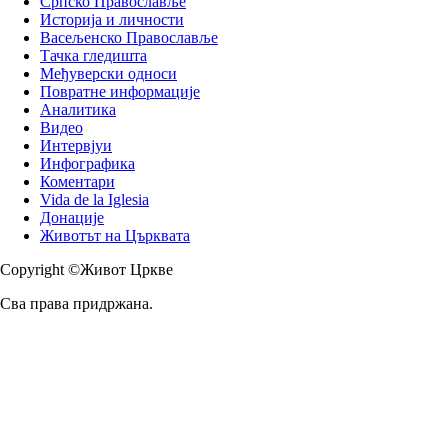
Српско Православље
Историја и личности
Васељенско Православље
Тачка гледишта
Међуверски односи
Повратне информације
Аналитика
Видео
Интервјуи
Инфографика
Коментари
Vida de la Iglesia
Донације
Животът на Църквата
Copyright ©Живот Цркве
Сва права придржана.