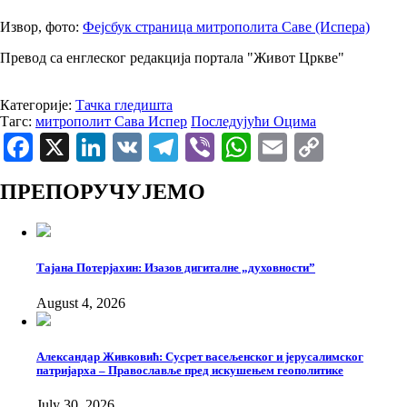
Извор, фото:
Фејсбук страница митрополита Саве (Испера)
Превод са енглеског редакција портала "Живот Цркве"
Категорије:
Тачка гледишта
Тагс:
митрополит Сава Испер
Последујући Оцима
Facebook
X
LinkedIn
VK
Telegram
Viber
WhatsApp
Email
Copy
Link
ПРЕПОРУЧУЈЕМО
Тајана Потерјахин: Изазов дигиталне „духовности”
August 4, 2026
Александар Живковић: Сусрет васељенског и јерусалимског
патријарха – Православље пред искушењем геополитике
July 30, 2026