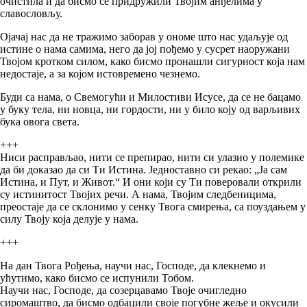
очистила и да бисмо се придружили Твојим анђелима у
славословљу.
Ојачај нас да не тражимо заборав у ономе што нас удаљује од
истине о нама самима, него да јој пођемо у сусрет наоружани
Твојом кротком силом, како бисмо пронашли сигурност која нам
недостаје, а за којом истовремено чезнемо.
Буди са нама, о Свемогући и Милостиви Исусе, да се не бацамо
у буку тела, ни новца, ни гордости, ни у било коју од варљивих
бука овога света.
+++
Ниси расправљао, нити се препирао, нити си улазио у полемике
да би доказао да си Ти Истина. Једноставно си рекао: „Ја сам
Истина, и Пут, и Живот.“ И они који су Ти поверовали открили
су истинитост Твојих речи. А нама, Твојим следбеницима,
преостаје да се склонимо у сенку Твога смирења, са поуздањем у
силу Твоју која делује у нама.
+++
На дан Твога Рођења, научи нас, Господе, да клекнемо и
ућутимо, како бисмо се испунили Тобом.
Научи нас, Господе, да созерцавамо Твоје очигледно
сиромаштво, да бисмо одбацили своје погубне жеље и окусили