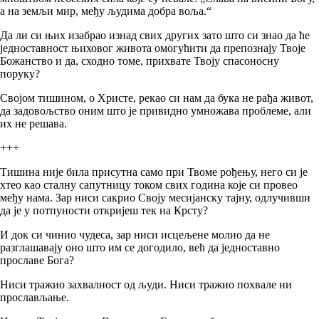
а на земљи мир, међу људима добра воља.“
Да ли си њих изабрао изнад свих других зато што си знао да ће
једноставност њиховог живота омогућити да препознају Твоје
Божанство и да, сходно томе, прихвате Твоју спасоносну
поруку?
Својом тишином, о Христе, рекао си нам да бука не рађа живот,
да задовољство оним што је привидно умножава проблеме, али
их не решава.
+++
Тишина није била присутна само при Твоме рођењу, него си је
хтео као сталну сапутницу током свих година које си провео
међу нама. Зар ниси сакрио Своју месијанску тајну, одлучивши
да је у потпуности откријеш тек на Крсту?
И док си чинио чудеса, зар ниси исцељене молио да не
разглашавају оно што им се догодило, већ да једноставно
прославе Бога?
Ниси тражио захвалност од људи. Ниси тражио похвале ни
прослављање.