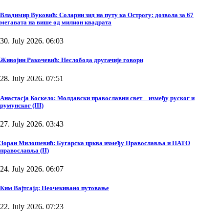
Владимир Вуковић: Соларни зид на путу ка Острогу: дозвола за 67
мегавата на више од милион квадрата
30. July 2026. 06:03
Живојин Ракочевић: Неслобода другачије говори
28. July 2026. 07:51
Анастасја Коскело: Молдавски православни свет – између руског и
румунског (III)
27. July 2026. 03:43
Зоран Милошевић: Бугарска црква између Православља и НАТО
православља (II)
24. July 2026. 06:07
Ким Вајтсајд: Неочекивано путовање
22. July 2026. 07:23