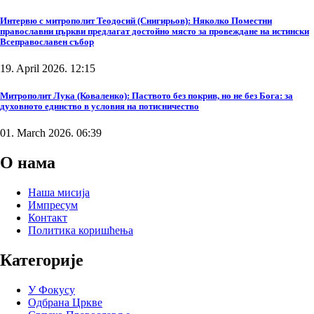
Интервю с митрополит Теодосий (Снигирьов): Няколко Поместни
православни църкви предлагат достойно място за провеждане на истински
Всеправославен събор
19. April 2026. 12:15
Митрополит Лука (Коваленко): Паството без покрив, но не без Бога: за
духовното единство в условия на потисничество
01. March 2026. 06:39
О нама
Наша мисија
Импресум
Контакт
Политика коришћења
Категорије
У Фокусу
Одбрана Цркве