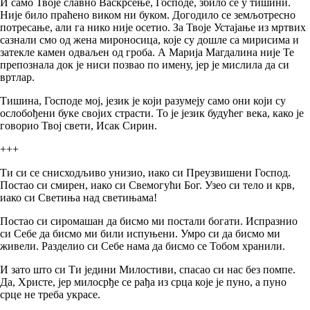
И само Твоје славно Васкрсење, Господе, збило се у тишини.
Није било праћено виком ни буком. Догодило се земљотресно
потресање, али га нико није осетио. За Твоје Устајање из мртвих
сазнали смо од жена мироносица, које су дошле са мирисима и
затекле камен одваљен од гроба. А Марија Магдалина није Те
препознала док је ниси позвао по имену, јер је мислила да си
вртлар.
Тишина, Господе мој, језик је који разумеју само они који су
ослобођени буке својих страсти. То је језик будућег века, како је
говорио Твој свети, Исак Сирин.
+++
Ти си се снисходљиво унизио, иако си Преузвишени Господ.
Постао си смирен, иако си Свемогући Бог. Узео си тело и крв,
иако си Светиња над светињама!
Постао си сиромашан да бисмо ми постали богати. Испразнио
си Себе да бисмо ми били испуњени. Умро си да бисмо ми
живели. Разделио си Себе нама да бисмо се Тобом хранили.
И зато што си Ти једини Милостиви, спасао си нас без помпе.
Да, Христе, јер милосрђе се рађа из срца које је пуно, а пуно
срце не треба украсе.