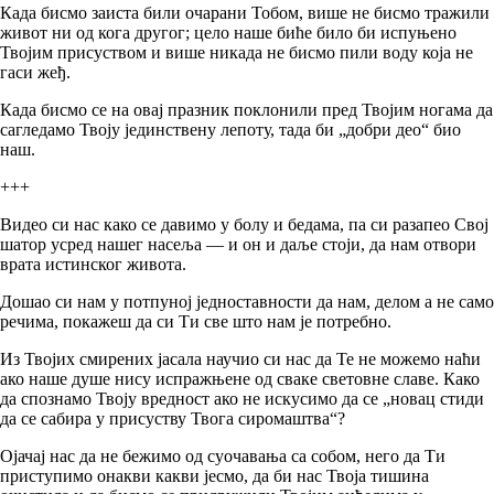
Када бисмо заиста били очарани Тобом, више не бисмо тражили
живот ни од кога другог; цело наше биће било би испуњено
Твојим присуством и више никада не бисмо пили воду која не
гаси жеђ.
Када бисмо се на овај празник поклонили пред Твојим ногама да
сагледамо Твоју јединствену лепоту, тада би „добри део“ био
наш.
+++
Видео си нас како се давимо у болу и бедама, па си разапео Свој
шатор усред нашег насеља — и он и даље стоји, да нам отвори
врата истинског живота.
Дошао си нам у потпуној једноставности да нам, делом а не само
речима, покажеш да си Ти све што нам је потребно.
Из Твојих смирених јасала научио си нас да Те не можемо наћи
ако наше душе нису испражњене од сваке световне славе. Како
да спознамо Твоју вредност ако не искусимо да се „новац стиди
да се сабира у присуству Твога сиромаштва“?
Ојачај нас да не бежимо од суочавања са собом, него да Ти
приступимо онакви какви јесмо, да би нас Твоја тишина